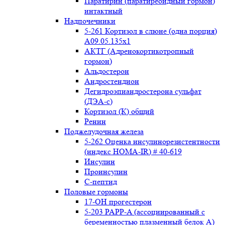
Паратирин (паратиреоидный гормон)
интактный
Надпочечники
5-261 Кортизол в слюне (одна порция)
A09.05.135x1
АКТГ (Адренокортикотропный
гормон)
Альдостерон
Андростендион
Дегидроэпиандростерона сульфат
(ДЭА-с)
Кортизол (К) общий
Ренин
Поджелудочная железа
5-262 Оценка инсулинорезистентности
(индекс HOMA-IR) # 40-619
Инсулин
Проинсулин
С-пептид
Половые гормоны
17-ОН прогестерон
5-203 PAPP-A (ассоциированный с
беременностью плазменный белок А)