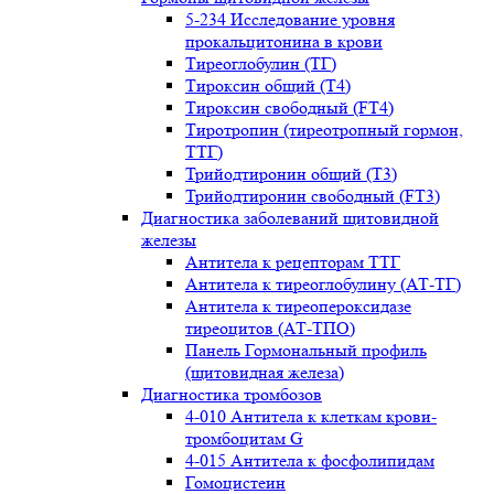
5-234 Исследование уровня
прокальцитонина в крови
Тиреоглобулин (ТГ)
Тироксин общий (Т4)
Тироксин свободный (FT4)
Тиротропин (тиреотропный гормон,
ТТГ)
Трийодтиронин общий (Т3)
Трийодтиронин свободный (FT3)
Диагностика заболеваний щитовидной
железы
Антитела к рецепторам ТТГ
Антитела к тиреоглобулину (АТ-ТГ)
Антитела к тиреопероксидазе
тиреоцитов (АТ-ТПО)
Панель Гормональный профиль
(щитовидная железа)
Диагностика тромбозов
4-010 Антитела к клеткам крови-
тромбоцитам G
4-015 Антитела к фосфолипидам
Гомоцистеин