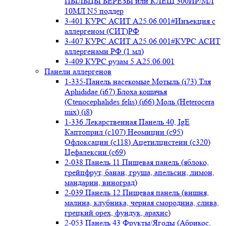
ПЫЛЬЦЫ БЕРЕЗЫ или КЛЕЩ 300ИР/МЛ
10МЛ N5 поддер
3-401 КУРС АСИТ А25.06.001#Инъекция с
аллергеном (СИТ)РФ
3-407 КУРС АСИТ А25.06.001#КУРС АСИТ
аллергенами РФ (1 мл)
3-409 КУРС рузам 5 А25.06.001
Панели аллергенов
1-335-Панель насекомые Мотыль (i73) Тля
Aphididae (i67) Блоха кошачья
(Ctenocephalides felis) (i66) Моль (Heterocera
mix) (i8)
1-336 Лекарственная Панель 40, IgE
Каптоприл (с107) Неомицин (c95)
Офлоксацин (с118) Ацетилцистеин (с320)
Цефалексин (с69)
2-038 Панель 11 Пищевая панель (яблоко,
грейпфрут, банан, груша, апельсин, лимон,
мандарин, виноград)
2-039 Панель 12 Пищевая панель (вишня,
малина, клубника, черная смородина, слива,
грецкий орех, фундук, арахис)
2-053 Панель 43 Фрукты/Ягоды (Абрикос,