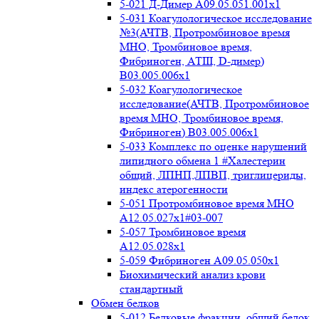
5-021 Д-Димер А09.05.051.001x1
5-031 Коагулологическое исследование
№3(АЧТВ, Протромбиновое время
МНО, Тромбиновое время,
Фибриноген, АТIII, D-димер)
B03.005.006x1
5-032 Коагулологическое
исследование(АЧТВ, Протромбиновое
время МНО, Тромбиновое время,
Фибриноген) B03.005.006x1
5-033 Комплекс по оценке нарушений
липидного обмена 1 #Халестерин
общий, ЛПНП,ЛПВП, триглицериды,
индекс атерогенности
5-051 Протромбиновое время МНО
А12.05.027x1#03-007
5-057 Тромбиновое время
А12.05.028x1
5-059 Фибриноген А09.05.050x1
Биохимический анализ крови
стандартный
Обмен белков
5-012 Белковые фракции, общий белок