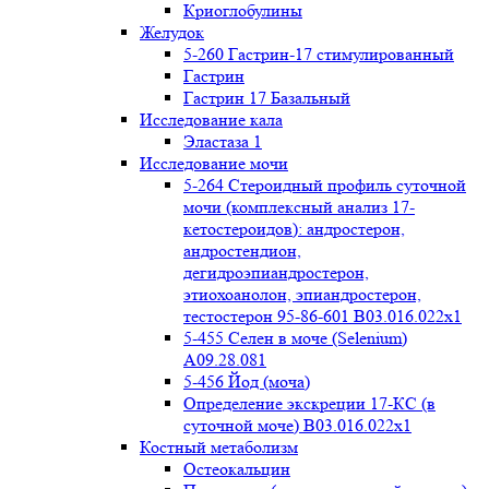
Криоглобулины
Желудок
5-260 Гастрин-17 стимулированный
Гастрин
Гастрин 17 Базальный
Исследование кала
Эластаза 1
Исследование мочи
5-264 Стероидный профиль суточной
мочи (комплексный анализ 17-
кетостероидов): андростерон,
андростендион,
дегидроэпиандростерон,
этиохоанолон, эпиандростерон,
тестостерон 95-86-601 B03.016.022x1
5-455 Селен в моче (Selenium)
A09.28.081
5-456 Йод (моча)
Определение экскреции 17-КС (в
суточной моче) B03.016.022x1
Костный метаболизм
Остеокальцин