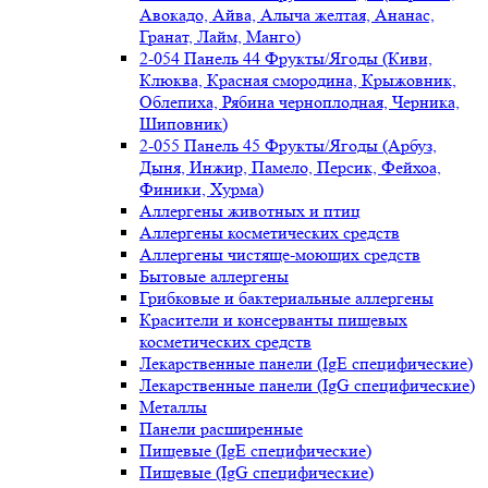
Авокадо, Айва, Алыча желтая, Ананас,
Гранат, Лайм, Манго)
2-054 Панель 44 Фрукты/Ягоды (Киви,
Клюква, Красная смородина, Крыжовник,
Облепиха, Рябина черноплодная, Черника,
Шиповник)
2-055 Панель 45 Фрукты/Ягоды (Арбуз,
Дыня, Инжир, Памело, Персик, Фейхоа,
Финики, Хурма)
Аллергены животных и птиц
Аллергены косметических средств
Аллергены чистяще-моющих средств
Бытовые аллергены
Грибковые и бактериальные аллергены
Красители и консерванты пищевых
косметических средств
Лекарственные панели (IgE специфические)
Лекарственные панели (IgG специфические)
Металлы
Панели расширенные
Пищевые (IgE специфические)
Пищевые (IgG специфические)