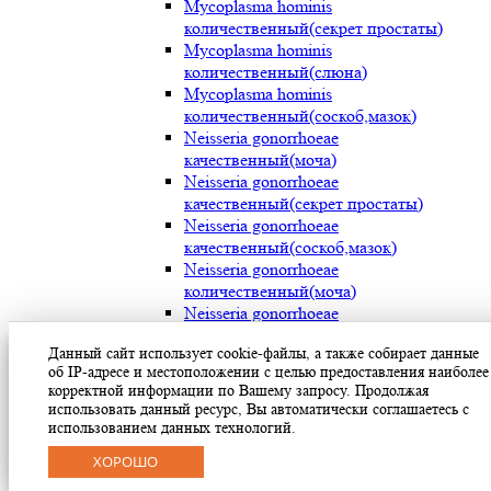
Mycoplasma hominis
количественный(секрет простаты)
Mycoplasma hominis
количественный(слюна)
Mycoplasma hominis
количественный(соскоб,мазок)
Neisseria gonorrhoeae
качественный(моча)
Neisseria gonorrhoeae
качественный(секрет простаты)
Neisseria gonorrhoeae
качественный(соскоб,мазок)
Neisseria gonorrhoeae
количественный(моча)
Neisseria gonorrhoeae
количественный(секрет простаты)
Данный сайт использует cookie-файлы, а также собирает данные
Neisseria gonorrhoeae
об IP-адресе и местоположении с целью предоставления наиболее
количественный(соскоб,мазок)
корректной информации по Вашему запросу. Продолжая
Streptococcus pyogenes (мокрота)
использовать данный ресурс, Вы автоматически соглашаетесь с
Streptococcus pyogenes (носоглотка)
использованием данных технологий.
Streptococcus pyogenes(мазок с раневой
ХОРОШО
поверхности)
Treponema pallidum(моча)