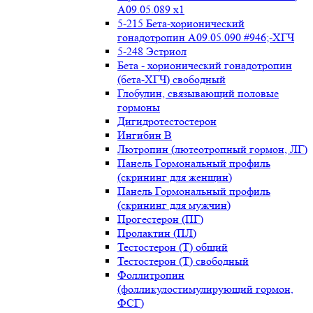
А09.05.089 x1
5-215 Бета-хорионический
гонадотропин А09.05.090 #946;-ХГЧ
5-248 Эстриол
Бета - хорионический гонадотропин
(бета-ХГЧ) свободный
Глобулин, связывающий половые
гормоны
Дигидротестостерон
Ингибин В
Лютропин (лютеотропный гормон, ЛГ)
Панель Гормональный профиль
(скрининг для женщин)
Панель Гормональный профиль
(скрининг для мужчин)
Прогестерон (ПГ)
Пролактин (ПЛ)
Тестостерон (Т) общий
Тестостерон (Т) свободный
Фоллитропин
(фолликулостимулирующий гормон,
ФСГ)