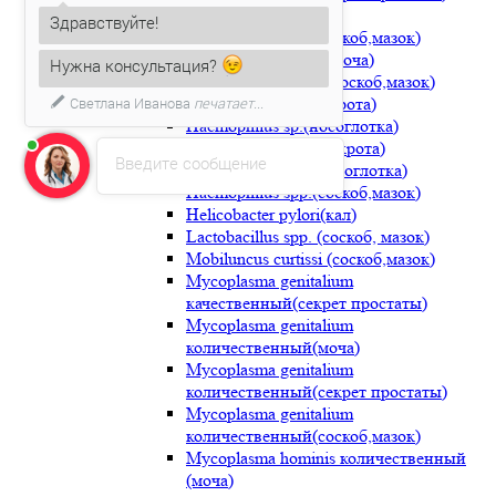
Gardnerella vaginalis
Здравствуйте!
количественный(соскоб,мазок)
Haemophilus ducrei(моча)
Нужна консультация?
Haemophilus ducrei(соскоб,мазок)
Haemophilus sp.(мокрота)
Светлана Иванова
печатает...
Haemophilus sp.(носоглотка)
Haemophilus spp.(мокрота)
Введите сообщение
Haemophilus spp.(носоглотка)
Haemophilus spp.(соскоб,мазок)
Helicobacter pylori(кал)
Lactobacillus spp. (соскоб, мазок)
Mobiluncus curtissi (соскоб,мазок)
Mycoplasma genitalium
качественный(секрет простаты)
Mycoplasma genitalium
количественный(моча)
Mycoplasma genitalium
количественный(секрет простаты)
Mycoplasma genitalium
количественный(соскоб,мазок)
Mycoplasma hominis количественный
(моча)