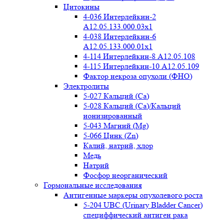
Цитокины
4-036 Интерлейкин-2
A12.05.133.000.03x1
4-038 Интерлейкин-6
A12.05.133.000.01x1
4-114 Интерлейкин-8 A12.05.108
4-115 Интерлейкин-10 A12.05.109
Фактор некроза опухоли (ФНО)
Электролиты
5-027 Кальций (Ca)
5-028 Кальций (Ca)/Кальций
ионизированный
5-043 Магний (Mg)
5-066 Цинк (Zn)
Калий, натрий, хлор
Медь
Натрий
Фосфор неорганический
Гормональные исследования
Антигенные маркеры опухолевого роста
5-204 UBC (Urinary Bladder Cancer)
специффический антиген рака