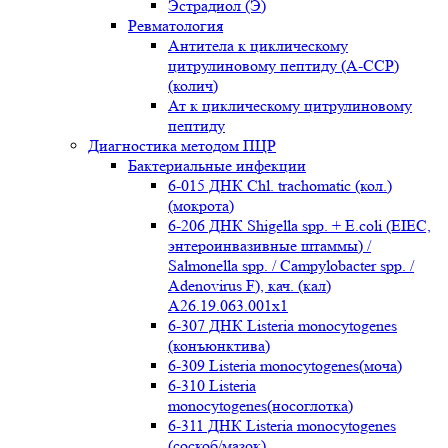
Эстрадиол (Э)
Ревматология
Антитела к циклическому
цитрулиновому пептиду (A-ССР)
(колич)
Ат к циклическому цитрулиновому
пептиду
Диагностика методом ПЦР
Бактериальные инфекции
6-015 ДНК Chl. trachomatic (кол.)
(мокрота)
6-206 ДНК Shigella spp. + E.coli (EIEC,
энтероинвазивные штаммы) /
Salmonella spp. / Campylobacter spp. /
Adenovirus F), кач. (кал)
A26.19.063.001x1
6-307 ДНК Listeria monocytogenes
(конъюнктива)
6-309 Listeria monocytogenes(моча)
6-310 Listeria
monocytogenes(носоглотка)
6-311 ДНК Listeria monocytogenes
(соскоб/мазок)