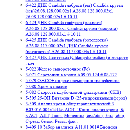
6-422 ДНК Candida глабрата (зев) Candida крузеи
(зев)26.08.128.000.02x1 A26.08.128.000.03x1
26.08.128.000.02x1 # 10.11
6-423 ДНК Candida глабрата (мокрота)
A26.08.128.000.02x1 Candida крузеи (мокрота)
A26.08.128.000.03x1 # 10.11
6-425 ДНК Candida глабрата (ротоглотка)
A26.08.117.000.02x1 ДНК Candida крузеи
(ротоглотка) A26.08.117.000.03x1 # 10.11
6-427 ДНК Пситтакоз (Chlamydia psittaci) в мокроте
, кач
5-022 Железо сывороточное (Fe)
5-071 Серотонин в крови A09.05.124 # 08-172
5-079 ОЖСС+ индекс насыщения трансферина
5-080 Хром в плазме
5-082 Скорость клубочковой фильтрации (СКВ)
5-505 25-ОН Витамин D (25-гидрокикальциферол)
5-509 Анализ крови общетерапевтический 3
B03.016.004x1#П/о АСИТ:Клин. анализ крови, Б/
х:АСТ, АЛТ, Глюк.,Мочевина, бел/общ., бил, общ,
C-реак, белок, Ревм., фак.,
8-409 10 Забор анализов A11.01.001# Биопсия