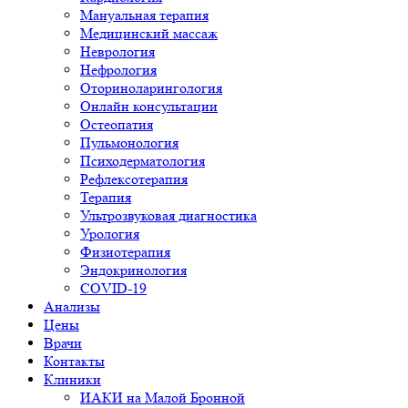
Мануальная терапия
Медицинский массаж
Неврология
Нефрология
Оториноларингология
Онлайн консультации
Остеопатия
Пульмонология
Психодерматология
Рефлексотерапия
Терапия
Ультрозвуковая диагностика
Урология
Физиотерапия
Эндокринология
COVID-19
Анализы
Цены
Врачи
Контакты
Клиники
ИАКИ на Малой Бронной