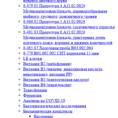
неврита лицевого нерва
8-479 81 Процедура 4 A11.02.002#
Медикаментозная блокада: паравертебральная
шейного, грудного, поясничного уровня
8-480 82 Процедура 5 A11.02.002#
Медикаментозная блокада: сосцевидного отростка
8-481 83 Процедура 6 A11.02.002#
Медикаментозная блокада: триггерных точек
плечевого пояса, верхних и нижних конечностей
8-485 87 Холодовая проба В03.002.004
8-770 B01.002.002 СИТ коррекция 15 мин
LE-клетки
Витамин В2 (рибофлавин)
Витамин В3 (ниацин, никотиновая кислота,
никотинамид, витамин PP)
Витамин В5 (пантотеновая кислота)
Витамин В6 (пиридоксин)
Трансферрин
Ферритин
Анализы на COVID-19
Бактериологические исследования
Биохимические комплексы
Витамины