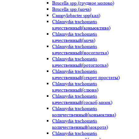
Brucella spp.(грудное молоко)
Brucella spp.(моча)
Campylobacter spp(кал)
Chlamydia trachomatis
качественный(коньюктива)
Chlamydia trachomatis
качественный(моча)
Chlamydia trachomatis
качественный(носоглотка)
Chlamydia trachomatis
качественный(ротоглотка)
Chlamydia trachomatis
качественный(секрет простаты)
Chlamydia trachomatis
качественный(слюна)
Chlamydia trachomatis
качественный(соскоб,мазок)
Chlamydia trachomatis
количественный(коньюктива)
Chlamydia trachomatis
количественный(мокрота)
Chlamydia trachomatis