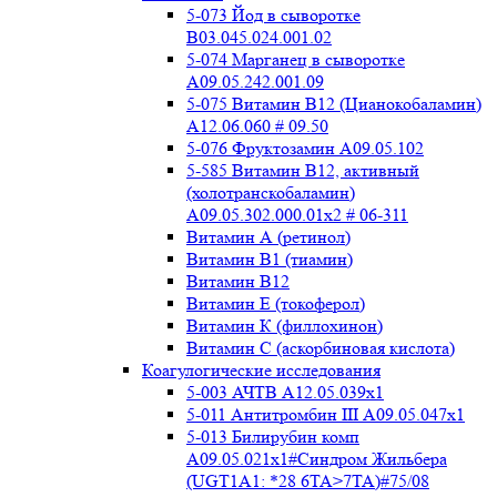
5-073 Йод в сыворотке
B03.045.024.001.02
5-074 Марганец в сыворотке
A09.05.242.001.09
5-075 Витамин В12 (Цианокобаламин)
A12.06.060 # 09.50
5-076 Фруктозамин A09.05.102
5-585 Витамин B12, активный
(холотранскобаламин)
A09.05.302.000.01x2 # 06-311
Витамин А (ретинол)
Витамин В1 (тиамин)
Витамин В12
Витамин Е (токоферол)
Витамин К (филлохинон)
Витамин С (аскорбиновая кислота)
Коагулогические исследования
5-003 АЧТВ А12.05.039x1
5-011 Антитромбин III А09.05.047x1
5-013 Билирубин комп
A09.05.021x1#Синдром Жильбера
(UGT1A1: *28 6TA>7TA)#75/08