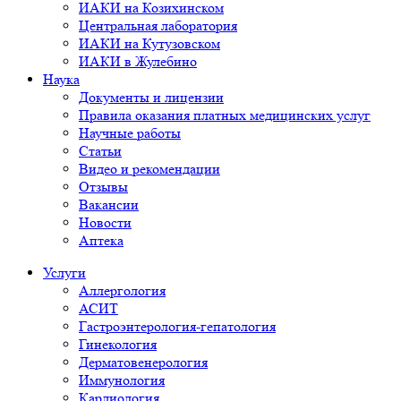
ИАКИ на Козихинском
Центральная лаборатория
ИАКИ на Кутузовском
ИАКИ в Жулебино
Наука
Документы и лицензии
Правила оказания платных медицинских услуг
Научные работы
Статьи
Видео и рекомендации
Отзывы
Вакансии
Новости
Аптека
Услуги
Аллергология
АСИТ
Гастроэнтерология-гепатология
Гинекология
Дерматовенерология
Иммунология
Кардиология