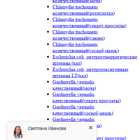
количественный(моча)
Chlamydia trachomatis
количественный(ротоглотка)
Chlamydia trachomatis
количественный(секрет простаты)
Chlamydia trachomatis
количественный(слюна)
Chlamydia trachomatis
количественный(соскоб,мазок)
Escherichia coli, энтерогеморрагические
штаммы (кал)
Escherichia coli, энтеротоксигенные
штаммы LT(кал)
Gardnerella vaginalis
качественный(моча)
Gardnerella vaginalis
качественный(секрет простаты)
Gardnerella vaginalis
качественный(соскоб,мазок)
Gardnerella vaginalis
количественный(моча)
Светлана Иванова
Gardnerella vaginalis
количественный(секрет простаты)