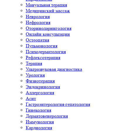
Мануальная терапия
Медицинский массаж
Неврология
Нефрология
Оториноларингология
Онлайн консультации
Остеопатия
Пульмонология
Психодерматология
Рефлексотерапия
Терапия
Ультразвуковая диагностика
Урология
Физиотерапия
Эндокринология
Аллергология
Асит
Гастроэнтерология-гепатология
Гинекология
Дерматовенерология
Иммунология
Кардиология