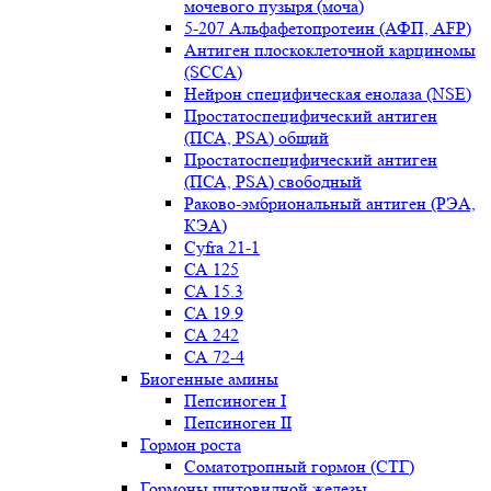
мочевого пузыря (моча)
5-207 Альфафетопротеин (АФП, AFP)
Антиген плоскоклеточной карциномы
(SCCA)
Нейрон специфическая енолаза (NSE)
Простатоспецифический антиген
(ПСА, PSA) общий
Простатоспецифический антиген
(ПСА, PSA) свободный
Раково-эмбриональный антиген (РЭА,
КЭА)
Сyfra 21-1
СА 125
СА 15.3
СА 19.9
СА 242
СА 72-4
Биогенные амины
Пепсиноген I
Пепсиноген II
Гормон роста
Соматотропный гормон (СТГ)
Гормоны щитовидной железы