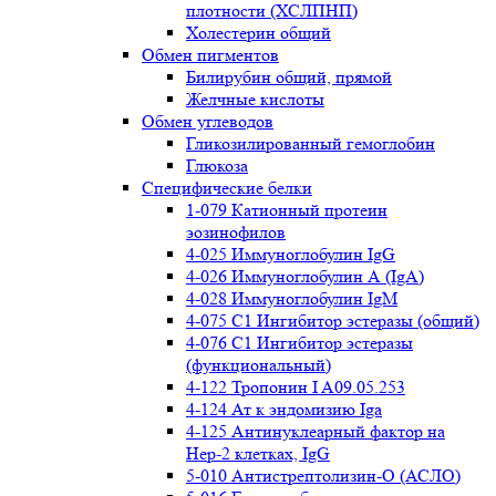
плотности (ХСЛПНП)
Холестерин общий
Обмен пигментов
Билирубин общий, прямой
Желчные кислоты
Обмен углеводов
Гликозилированный гемоглобин
Глюкоза
Специфические белки
1-079 Катионный протеин
эозинофилов
4-025 Иммуноглобулин IgG
4-026 Иммуноглобулин А (IgA)
4-028 Иммуноглобулин IgM
4-075 С1 Ингибитор эстеразы (общий)
4-076 С1 Ингибитор эстеразы
(функциональный)
4-122 Тропонин I A09.05.253
4-124 Ат к эндомизию Iga
4-125 Антинуклеарный фактор на
Нер-2 клетках, IgG
5-010 Антистрептолизин-О (АСЛО)