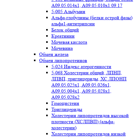
А09.05.014х1, А09.05.010х1 09.17
5-005 Альбумин
Альфа-глобулины (белки острой фазы)
альфа1-антитрипсин
Белок общий
Креатинин
Мочевая кислота
Мочевина
Обмен железа
Обмен липопротеинов
5-024 Индекс атерогенности
5-068 Холестерин общий, ЛПНП,
ЛПВП, триглицериды, ХС ЛПОНП
А09.05.025x1, A09.05.026х1,
А09.05.004х1, А09.05.028х1,
А09.05.028х2
Гомоцистеин
Триглицериды
Холестерин липопротеидов высокой
плотности (ХСЛПВП) (альфа-
холестерин)
Холестерин липопротеидов низкой