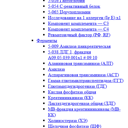
5-016 Гаптоглобин
5-054 С-реактивный белок
5-065 Церулоплазмин
Исследование на 1 аллерген (Ig E) x1
Компонент комплемента — С3
Компонент комплемента — С4
Ревматоидный фактор (РФ, RF)
Ферменты
5-009 Амилаза панкреатическая
5-038 ЛДГ 1, фракция
A09.05.039.001x1 # 09.10
Аланиновая трансаминаза (АЛТ)
Амилаза
Аспарагиновая трансаминаза (АСТ)
Гамма-глютамилтранспептидаза (ГГТ)
Глютаматдегидрогеназа (ГДГ)
Кислая фосфатаза общая
Креатининкиназа (КК)
Лактатдегидрогеназа общая (ЛДГ)
МВ-фракция креатининкиназы (МВ-
КК)
Холинэстераза (ХЭ)
Щелочная фосфатаза (ЩФ)