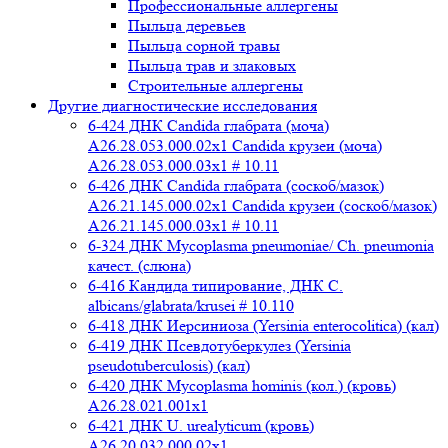
Профессиональные аллергены
Пыльца деревьев
Пыльца сорной травы
Пыльца трав и злаковых
Строительные аллергены
Другие диагностические исследования
6-424 ДНК Candida глабрата (моча)
A26.28.053.000.02x1 Candida крузеи (моча)
A26.28.053.000.03x1 # 10.11
6-426 ДНК Candida глабрата (соскоб/мазок)
A26.21.145.000.02x1 Candida крузеи (соскоб/мазок)
A26.21.145.000.03x1 # 10.11
6-324 ДНК Mycoplasma pneumoniae/ Ch. pneumonia
качест. (слюна)
6-416 Кандида типирование, ДНК C.
albicans/glabrata/krusei # 10.110
6-418 ДНК Иерсиниоза (Yersinia enterocolitica) (кал)
6-419 ДНК Псевдотуберкулез (Yersinia
pseudotuberculosis) (кал)
6-420 ДНК Mycoplasma hominis (кол.) (кровь)
A26.28.021.001x1
6-421 ДНК U. urealyticum (кровь)
A26.20.032.000.02х1