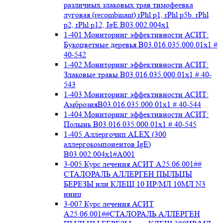
различных злаковых трав тимофеевка
луговая (recombinant) rPhl p1, rPhl p5b. rPhl
p2, rPhl p12, IgE В03.002.004x1
1-401 Мониторинг эффективности АСИТ:
Букоцветные деревья B03.016.035.000.01x1 #
40-542
1-402 Мониторинг эффективности АСИТ:
Злаковые травы B03.016.035.000.01x1 # 40-
543
1-403 Мониторинг эффективности АСИТ:
АмброзияB03.016.035.000.01x1 # 40-544
1-404 Мониторинг эффективности АСИТ:
Полынь B03.016.035.000.01x1 # 40-545
1-405 Аллергочип ALEX (300
аллергокомпонентов IgE)
В03.002.004x1#А001
3-005 Курс лечения АСИТ А25.06.001##
СТАЛОРАЛЬ АЛЛЕРГЕН ПЫЛЬЦЫ
БЕРЕЗЫ или КЛЕЩ 10 ИР/МЛ 10МЛ N3
иниц
3-007 Курс лечения АСИТ
А25.06.001##СТАЛОРАЛЬ АЛЛЕРГЕН