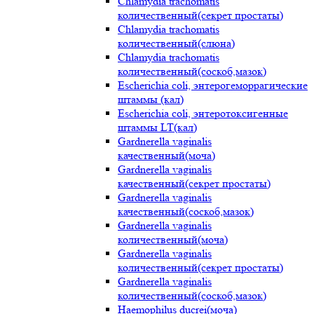
Chlamydia trachomatis
количественный(секрет простаты)
Chlamydia trachomatis
количественный(слюна)
Chlamydia trachomatis
количественный(соскоб,мазок)
Escherichia coli, энтерогеморрагические
штаммы (кал)
Escherichia coli, энтеротоксигенные
штаммы LT(кал)
Gardnerella vaginalis
качественный(моча)
Gardnerella vaginalis
качественный(секрет простаты)
Gardnerella vaginalis
качественный(соскоб,мазок)
Gardnerella vaginalis
количественный(моча)
Gardnerella vaginalis
количественный(секрет простаты)
Gardnerella vaginalis
количественный(соскоб,мазок)
Haemophilus ducrei(моча)