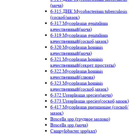
(моча)
6-315 ДНК Mycobacterium tuberculosis
(соскоб/мазок)
6-317 Mycoplasma genitalium
качественный(моча)
6-319 Mycoplasma genitalium
качественный(соскоб,мазок)
6-320 Mycoplasma hominis
качественный(моча)
6-321 Mycoplasma hominis
качественный(секрет простаты)
6-322 Mycoplasma hominis
качественный(слюна)
6-323 Mycoplasma hominis
качественный(соскоб,мазок)
6-372 Ureaplasma species(моча)
6-373 Ureaplasma species(соскоб,мазок)
6-417 Mycoplasma pneumoniae (соскоб/
мазок)
Brucella spp.(грудное молоко)
Brucella spp.(моча)
Campylobacter spp(кал)