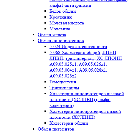
альфа1-антитрипсин
Белок общий
Креатинин
Мочевая кислота
Мочевина
Обмен железа
Обмен липопротеинов
5-024 Индекс атерогенности
5-068 Холестерин общий, ЛПНП,
ЛПВП, триглицериды, ХС ЛПОНП
А09.05.025x1, A09.05.026х1,
А09.05.004х1, А09.05.028х1,
А09.05.028х2
Гомоцистеин
Триглицериды
Холестерин липопротеидов высокой
плотности (ХСЛПВП) (альфа-
холестерин)
Холестерин липопротеидов низкой
плотности (ХСЛПНП)
Холестерин общий
Обмен пигментов