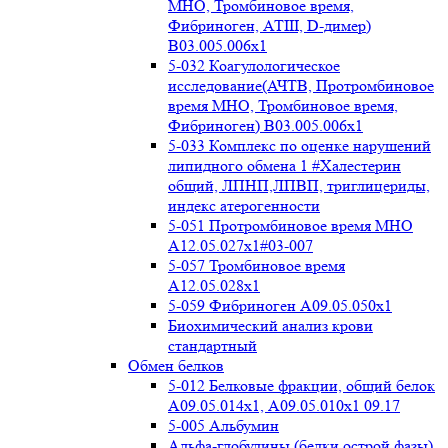
МНО, Тромбиновое время,
Фибриноген, АТIII, D-димер)
B03.005.006x1
5-032 Коагулологическое
исследование(АЧТВ, Протромбиновое
время МНО, Тромбиновое время,
Фибриноген) B03.005.006x1
5-033 Комплекс по оценке нарушений
липидного обмена 1 #Халестерин
общий, ЛПНП,ЛПВП, триглицериды,
индекс атерогенности
5-051 Протромбиновое время МНО
А12.05.027x1#03-007
5-057 Тромбиновое время
А12.05.028x1
5-059 Фибриноген А09.05.050x1
Биохимический анализ крови
стандартный
Обмен белков
5-012 Белковые фракции, общий белок
А09.05.014х1, А09.05.010х1 09.17
5-005 Альбумин
Альфа-глобулины (белки острой фазы)