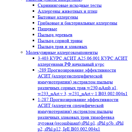
Cкрининговые исходные тесты
Аллергены животных и птиц
Бытовые аллергены
Грибковые и бактериальные аллергены
Пищевые
Пыльца деревьев
Пыльца сорной травы
Пыльца трав и злаковых
Молекулярные аллергокомпоненты
3-403 КУРС АСИТ А25.06.001 КУРС АСИТ
аллергенами РФ начальный курс
-289 Прогнозирование эффективности
АСИТ (аллергенспецифической
иммунотерапии) экстрактом пыльцы
различных сорных трав w230-nAmb a1,
w233_nArt v 3, w231_nArt v 1 В03.002.004x1
1-287 Прогнозирование эффективности
АСИТ (аллерген специфической
иммунотерапии) экстрактом пыльцы
различных злаковых трав тимофеевка
луговая (recombinant) rPhl p1, rPhl p5b. rPhl
p2, rPhl p12, IgE В03.002.004x1