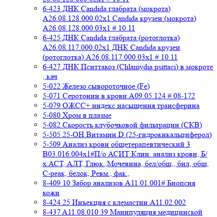
6-423 ДНК Candida глабрата (мокрота)
A26.08.128.000.02x1 Candida крузеи (мокрота)
A26.08.128.000.03x1 # 10.11
6-425 ДНК Candida глабрата (ротоглотка)
A26.08.117.000.02x1 ДНК Candida крузеи
(ротоглотка) A26.08.117.000.03x1 # 10.11
6-427 ДНК Пситтакоз (Chlamydia psittaci) в мокроте
, кач
5-022 Железо сывороточное (Fe)
5-071 Серотонин в крови A09.05.124 # 08-172
5-079 ОЖСС+ индекс насыщения трансферина
5-080 Хром в плазме
5-082 Скорость клубочковой фильтрации (СКВ)
5-505 25-ОН Витамин D (25-гидрокикальциферол)
5-509 Анализ крови общетерапевтический 3
B03.016.004x1#П/о АСИТ:Клин. анализ крови, Б/
х:АСТ, АЛТ, Глюк.,Мочевина, бел/общ., бил, общ,
C-реак, белок, Ревм., фак.,
8-409 10 Забор анализов A11.01.001# Биопсия
кожи
8-424 25 Инъекция с клемастин A11.02.002
8-437 A11.08.010 39 Манипуляция медицинской