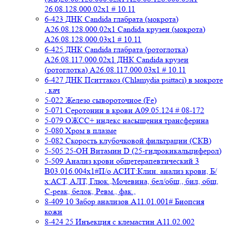
26.08.128.000.02x1 # 10.11
6-423 ДНК Candida глабрата (мокрота)
A26.08.128.000.02x1 Candida крузеи (мокрота)
A26.08.128.000.03x1 # 10.11
6-425 ДНК Candida глабрата (ротоглотка)
A26.08.117.000.02x1 ДНК Candida крузеи
(ротоглотка) A26.08.117.000.03x1 # 10.11
6-427 ДНК Пситтакоз (Chlamydia psittaci) в мокроте
, кач
5-022 Железо сывороточное (Fe)
5-071 Серотонин в крови A09.05.124 # 08-172
5-079 ОЖСС+ индекс насыщения трансферина
5-080 Хром в плазме
5-082 Скорость клубочковой фильтрации (СКВ)
5-505 25-ОН Витамин D (25-гидрокикальциферол)
5-509 Анализ крови общетерапевтический 3
B03.016.004x1#П/о АСИТ:Клин. анализ крови, Б/
х:АСТ, АЛТ, Глюк.,Мочевина, бел/общ., бил, общ,
C-реак, белок, Ревм., фак.,
8-409 10 Забор анализов A11.01.001# Биопсия
кожи
8-424 25 Инъекция с клемастин A11.02.002