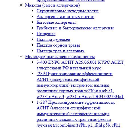
Миксты (смеси аллергенов)
Cкрининговые исходные тесты
Аллергены животных и птиц
Бытовые аллергены
Грибковые и бактериальные аллергены
Пищевые
Пыльца деревьев
Пыльца сорной травы
Пыльца трав и злаковых
Молекулярные аллергокомпоненты
3-403 КУРС АСИТ А25.06.001 КУРС АСИТ
аллергенами РФ начальный курс
-289 Прогнозирование эффективности
АСИТ (аллергенспецифической
иммунотерапии) экстрактом пыльцы
различных сорных трав w230-nAmb a1,
w233_nArt v 3, w231_nArt v 1 В03.002.004x1
1-287 Прогнозирование эффективности
АСИТ (аллерген специфической
иммунотерапии) экстрактом пыльцы
различных злаковых трав тимофеевка
луговая (recombinant) rPhl p1, rPhl p5b. rPhl