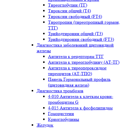
Тиреоглобулин (ТГ)
Тироксин общий (Т4)
Тироксин свободный (FT4)
Тиротропин (тиреотропный гормон,
ТТГ)
Трийодтиронин общий (Т3)
Трийодтиронин свободный (FT3)
Диагностика заболеваний щитовидной
железы
Антитела к рецепторам ТТГ
Антитела к тиреоглобулину (АТ-ТГ)
Антитела к тиреопероксидазе
тиреоцитов (АТ-ТПО)
Панель Гормональный профиль
(щитовидная железа)
Диагностика тромбозов
4-010 Антитела к клеткам крови-
тромбоцитам G
4-015 Антитела к фосфолипидам
Гомоцистеин
Криоглобулины
Желудок