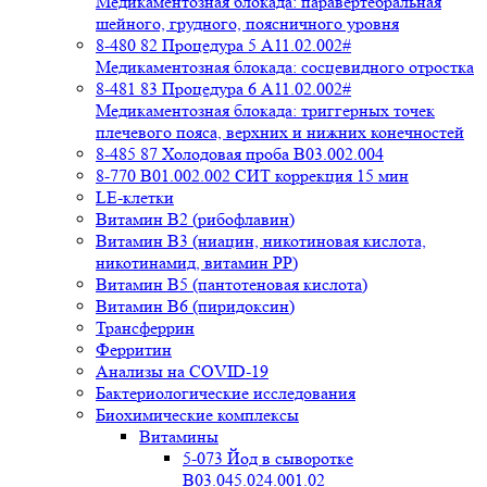
Медикаментозная блокада: паравертебральная
шейного, грудного, поясничного уровня
8-480 82 Процедура 5 A11.02.002#
Медикаментозная блокада: сосцевидного отростка
8-481 83 Процедура 6 A11.02.002#
Медикаментозная блокада: триггерных точек
плечевого пояса, верхних и нижних конечностей
8-485 87 Холодовая проба В03.002.004
8-770 B01.002.002 СИТ коррекция 15 мин
LE-клетки
Витамин В2 (рибофлавин)
Витамин В3 (ниацин, никотиновая кислота,
никотинамид, витамин PP)
Витамин В5 (пантотеновая кислота)
Витамин В6 (пиридоксин)
Трансферрин
Ферритин
Анализы на COVID-19
Бактериологические исследования
Биохимические комплексы
Витамины
5-073 Йод в сыворотке
B03.045.024.001.02