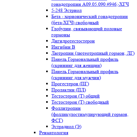
гонадотропин А09.05.090 #946;-ХГЧ
5-248 Эстриол
Бета - хорионический гонадотропин
(бета-ХГЧ) свободный
Глобулин, связывающий половые
гормоны
Дигидротестостерон
Ингибин В
Лютропин (лютеотропный гормон, ЛГ)
Панель Гормональный профиль
(скрининг для женщин)
Панель Гормональный профиль
(скрининг для мужчин)
Прогестерон (ПГ)
Пролактин (ПЛ)
Тестостерон (Т) общий
Тестостерон (Т) свободный
Фоллитропин
(фолликулостимулирующий гормон,
ФСГ)
Эстрадиол (Э)
Ревматология