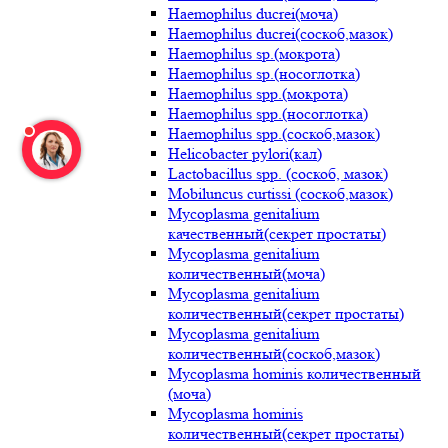
Haemophilus ducrei(моча)
Haemophilus ducrei(соскоб,мазок)
Haemophilus sp.(мокрота)
Haemophilus sp.(носоглотка)
Haemophilus spp.(мокрота)
Haemophilus spp.(носоглотка)
Haemophilus spp.(соскоб,мазок)
Helicobacter pylori(кал)
Lactobacillus spp. (соскоб, мазок)
Mobiluncus curtissi (соскоб,мазок)
Mycoplasma genitalium
качественный(секрет простаты)
Mycoplasma genitalium
количественный(моча)
Mycoplasma genitalium
количественный(секрет простаты)
Mycoplasma genitalium
количественный(соскоб,мазок)
Mycoplasma hominis количественный
(моча)
Mycoplasma hominis
количественный(секрет простаты)