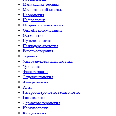
Мануальная терапия
Медицинский массаж
Неврология
Нефрология
Оториноларингология
Онлайн консультации
Остеопатия
Пульмонология
Психодерматология
Рефлексотерапия
Терапия
Ультразвуковая диагностика
Урология
Физиотерапия
Эндокринология
Аллергология
Асит
Гастроэнтерология-гепатология
Гинекология
Дерматовенерология
Иммунология
Кардиология