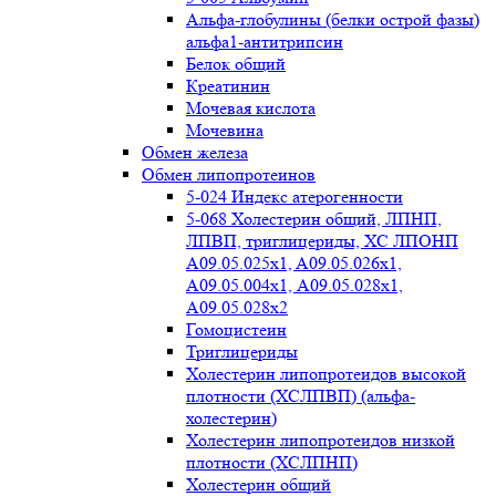
Альфа-глобулины (белки острой фазы)
альфа1-антитрипсин
Белок общий
Креатинин
Мочевая кислота
Мочевина
Обмен железа
Обмен липопротеинов
5-024 Индекс атерогенности
5-068 Холестерин общий, ЛПНП,
ЛПВП, триглицериды, ХС ЛПОНП
А09.05.025x1, A09.05.026х1,
А09.05.004х1, А09.05.028х1,
А09.05.028х2
Гомоцистеин
Триглицериды
Холестерин липопротеидов высокой
плотности (ХСЛПВП) (альфа-
холестерин)
Холестерин липопротеидов низкой
плотности (ХСЛПНП)
Холестерин общий