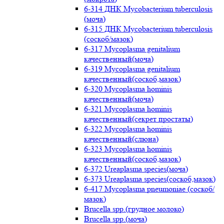
6-314 ДНК Mycobacterium tuberculosis
(моча)
6-315 ДНК Mycobacterium tuberculosis
(соскоб/мазок)
6-317 Mycoplasma genitalium
качественный(моча)
6-319 Mycoplasma genitalium
качественный(соскоб,мазок)
6-320 Mycoplasma hominis
качественный(моча)
6-321 Mycoplasma hominis
качественный(секрет простаты)
6-322 Mycoplasma hominis
качественный(слюна)
6-323 Mycoplasma hominis
качественный(соскоб,мазок)
6-372 Ureaplasma species(моча)
6-373 Ureaplasma species(соскоб,мазок)
6-417 Mycoplasma pneumoniae (соскоб/
мазок)
Brucella spp.(грудное молоко)
Brucella spp.(моча)