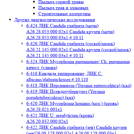
Пыльца сорной травы
Пыльца трав и злаковых
Строительные аллергены
Другие диагностические исследования
6-424 ДНК Candida глабрата (моча)
A26.28.053.000.02x1 Candida крузеи (моча)
A26.28.053.000.03x1 # 10.11
6-426 ДНК Candida глабрата (соскоб/мазок)
A26.21.145.000.02x1 Candida крузеи (соскоб/мазок)
A26.21.145.000.03x1 # 10.11
6-324 ДНК Mycoplasma pneumoniae/ Ch. pneumonia
качест. (слюна)
6-416 Кандида типирование, ДНК C.
albicans/glabrata/krusei # 10.110
6-418 ДНК Иерсиниоза (Yersinia enterocolitica) (кал)
6-419 ДНК Псевдотуберкулез (Yersinia
pseudotuberculosis) (кал)
6-420 ДНК Mycoplasma hominis (кол.) (кровь)
A26.28.021.001x1
6-421 ДНК U. urealyticum (кровь)
A26.20.032.000.02х1
6-422 ДНК Candida глабрата (зев) Candida крузеи
(зев)26.08.128.000.02x1 A26.08.128.000.03x1