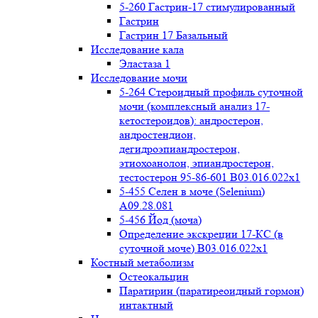
5-260 Гастрин-17 стимулированный
Гастрин
Гастрин 17 Базальный
Исследование кала
Эластаза 1
Исследование мочи
5-264 Стероидный профиль суточной
мочи (комплексный анализ 17-
кетостероидов): андростерон,
андростендион,
дегидроэпиандростерон,
этиохоанолон, эпиандростерон,
тестостерон 95-86-601 B03.016.022x1
5-455 Селен в моче (Selenium)
A09.28.081
5-456 Йод (моча)
Определение экскреции 17-КС (в
суточной моче) B03.016.022x1
Костный метаболизм
Остеокальцин
Паратирин (паратиреоидный гормон)
интактный