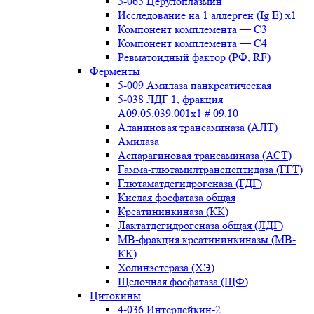
5-065 Церулоплазмин
Исследование на 1 аллерген (Ig E) x1
Компонент комплемента — С3
Компонент комплемента — С4
Ревматоидный фактор (РФ, RF)
Ферменты
5-009 Амилаза панкреатическая
5-038 ЛДГ 1, фракция
A09.05.039.001x1 # 09.10
Аланиновая трансаминаза (АЛТ)
Амилаза
Аспарагиновая трансаминаза (АСТ)
Гамма-глютамилтранспептидаза (ГГТ)
Глютаматдегидрогеназа (ГДГ)
Кислая фосфатаза общая
Креатининкиназа (КК)
Лактатдегидрогеназа общая (ЛДГ)
МВ-фракция креатининкиназы (МВ-
КК)
Холинэстераза (ХЭ)
Щелочная фосфатаза (ЩФ)
Цитокины
4-036 Интерлейкин-2