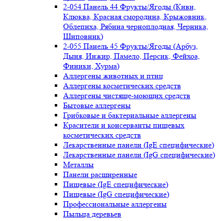
2-054 Панель 44 Фрукты/Ягоды (Киви,
Клюква, Красная смородина, Крыжовник,
Облепиха, Рябина черноплодная, Черника,
Шиповник)
2-055 Панель 45 Фрукты/Ягоды (Арбуз,
Дыня, Инжир, Памело, Персик, Фейхоа,
Финики, Хурма)
Аллергены животных и птиц
Аллергены косметических средств
Аллергены чистяще-моющих средств
Бытовые аллергены
Грибковые и бактериальные аллергены
Красители и консерванты пищевых
косметических средств
Лекарственные панели (IgE специфические)
Лекарственные панели (IgG специфические)
Металлы
Панели расширенные
Пищевые (IgE специфические)
Пищевые (IgG специфические)
Профессиональные аллергены
Пыльца деревьев