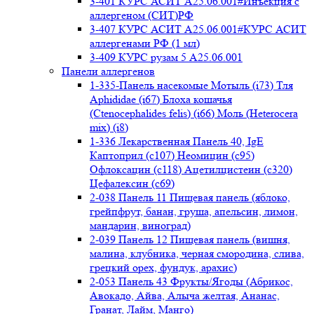
3-401 КУРС АСИТ А25.06.001#Инъекция с
аллергеном (СИТ)РФ
3-407 КУРС АСИТ А25.06.001#КУРС АСИТ
аллергенами РФ (1 мл)
3-409 КУРС рузам 5 А25.06.001
Панели аллергенов
1-335-Панель насекомые Мотыль (i73) Тля
Aphididae (i67) Блоха кошачья
(Ctenocephalides felis) (i66) Моль (Heterocera
mix) (i8)
1-336 Лекарственная Панель 40, IgE
Каптоприл (с107) Неомицин (c95)
Офлоксацин (с118) Ацетилцистеин (с320)
Цефалексин (с69)
2-038 Панель 11 Пищевая панель (яблоко,
грейпфрут, банан, груша, апельсин, лимон,
мандарин, виноград)
2-039 Панель 12 Пищевая панель (вишня,
малина, клубника, черная смородина, слива,
грецкий орех, фундук, арахис)
2-053 Панель 43 Фрукты/Ягоды (Абрикос,
Авокадо, Айва, Алыча желтая, Ананас,
Гранат, Лайм, Манго)