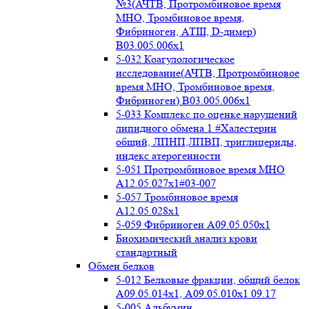
№3(АЧТВ, Протромбиновое время
МНО, Тромбиновое время,
Фибриноген, АТIII, D-димер)
B03.005.006x1
5-032 Коагулологическое
исследование(АЧТВ, Протромбиновое
время МНО, Тромбиновое время,
Фибриноген) B03.005.006x1
5-033 Комплекс по оценке нарушений
липидного обмена 1 #Халестерин
общий, ЛПНП,ЛПВП, триглицериды,
индекс атерогенности
5-051 Протромбиновое время МНО
А12.05.027x1#03-007
5-057 Тромбиновое время
А12.05.028x1
5-059 Фибриноген А09.05.050x1
Биохимический анализ крови
стандартный
Обмен белков
5-012 Белковые фракции, общий белок
А09.05.014х1, А09.05.010х1 09.17
5-005 Альбумин