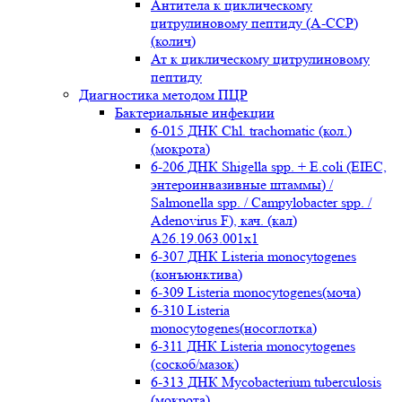
Антитела к циклическому
цитрулиновому пептиду (A-ССР)
(колич)
Ат к циклическому цитрулиновому
пептиду
Диагностика методом ПЦР
Бактериальные инфекции
6-015 ДНК Chl. trachomatic (кол.)
(мокрота)
6-206 ДНК Shigella spp. + E.coli (EIEC,
энтероинвазивные штаммы) /
Salmonella spp. / Campylobacter spp. /
Adenovirus F), кач. (кал)
A26.19.063.001x1
6-307 ДНК Listeria monocytogenes
(конъюнктива)
6-309 Listeria monocytogenes(моча)
6-310 Listeria
monocytogenes(носоглотка)
6-311 ДНК Listeria monocytogenes
(соскоб/мазок)
6-313 ДНК Mycobacterium tuberculosis
(мокрота)