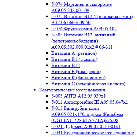
5-074 Марганец в сыворотке
A09.05.242.001.09
5-075 Витамин В12 (Цианокобаламин)
A12.06.060 # 09.50
5-076 Фруктозамин A09.05.102
5-585 Витамин B12, активный
(холотранскобаламин)
A09.05.302.000.01x2 # 06-311
Витамин А (ретинол)
Витамин В1 (тиамин)
Витамин В12
Витамин Е (токоферол)
Витамин К (филлохинон)
Витамин С (аскорбиновая кислота)
Коагулогические исследования
5-003 АЧТВ А12.05.039x1
5-011 Антитромбин III А09.05.047x1
5-013 Билирубин комп
A09.05.021x1#Синдром Жильбера
(UGT1A1: *28 6TA>7TA)#75/08
5-021 Д-Димер А09.05.051.001x1
5-031 Коагулологическое исследование