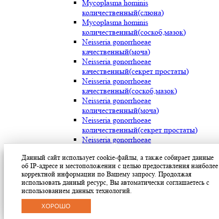
Mycoplasma hominis
количественный(слюна)
Mycoplasma hominis
количественный(соскоб,мазок)
Neisseria gonorrhoeae
качественный(моча)
Neisseria gonorrhoeae
качественный(секрет простаты)
Neisseria gonorrhoeae
качественный(соскоб,мазок)
Neisseria gonorrhoeae
количественный(моча)
Neisseria gonorrhoeae
количественный(секрет простаты)
Neisseria gonorrhoeae
количественный(соскоб,мазок)
Данный сайт использует cookie-файлы, а также собирает данные
Streptococcus pyogenes (мокрота)
об IP-адресе и местоположении с целью предоставления наиболее
Streptococcus pyogenes (носоглотка)
корректной информации по Вашему запросу. Продолжая
Streptococcus pyogenes(мазок с раневой
использовать данный ресурс, Вы автоматически соглашаетесь с
поверхности)
использованием данных технологий.
Treponema pallidum(моча)
ХОРОШО
Treponema pallidum(секрет простаты)
Treponema pallidum(соскоб,мазок)