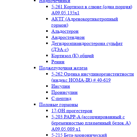
Надпочечники
5-261 Кортизол в слюне (одна порция)
A09.05.135x1
АКТГ (Адренокортикотропный
гормон)
Альдостерон
Андростендион
Дегидроэпиандростерона сульфат
(ДЭА-с)
Кортизол (К) общий
Ренин
Поджелудочная железа
5-262 Оценка инсулинорезистентности
(индекс HOMA-IR) # 40-619
Инсулин
Проинсулин
С-пептид
Половые гормоны
17-ОН прогестерон
5-203 PAPP-A (ассоциированный с
беременностью плазменный белок А)
А09.05.089 x1
5-215 Бета-хорионический