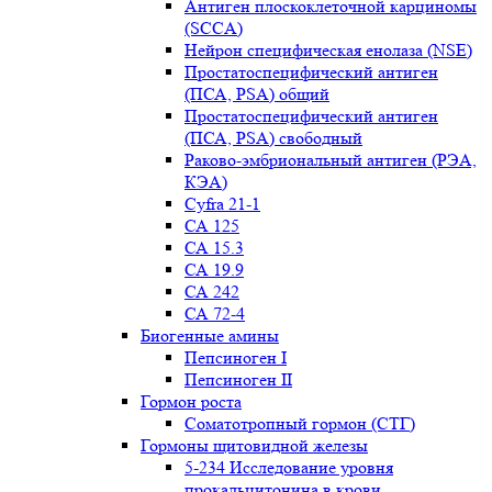
Антиген плоскоклеточной карциномы
(SCCA)
Нейрон специфическая енолаза (NSE)
Простатоспецифический антиген
(ПСА, PSA) общий
Простатоспецифический антиген
(ПСА, PSA) свободный
Раково-эмбриональный антиген (РЭА,
КЭА)
Сyfra 21-1
СА 125
СА 15.3
СА 19.9
СА 242
СА 72-4
Биогенные амины
Пепсиноген I
Пепсиноген II
Гормон роста
Соматотропный гормон (СТГ)
Гормоны щитовидной железы
5-234 Исследование уровня
прокальцитонина в крови