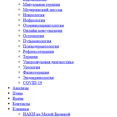
Мануальная терапия
Медицинский массаж
Неврология
Нефрология
Оториноларингология
Онлайн консультации
Остеопатия
Пульмонология
Психодерматология
Рефлексотерапия
Терапия
Ультрозвуковая диагностика
Урология
Физиотерапия
Эндокринология
COVID-19
Анализы
Цены
Врачи
Контакты
Клиники
ИАКИ на Малой Бронной