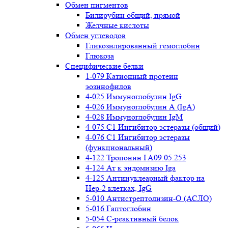
Обмен пигментов
Билирубин общий, прямой
Желчные кислоты
Обмен углеводов
Гликозилированный гемоглобин
Глюкоза
Специфические белки
1-079 Катионный протеин
эозинофилов
4-025 Иммуноглобулин IgG
4-026 Иммуноглобулин А (IgA)
4-028 Иммуноглобулин IgM
4-075 С1 Ингибитор эстеразы (общий)
4-076 С1 Ингибитор эстеразы
(функциональный)
4-122 Тропонин I A09.05.253
4-124 Ат к эндомизию Iga
4-125 Антинуклеарный фактор на
Нер-2 клетках, IgG
5-010 Антистрептолизин-О (АСЛО)
5-016 Гаптоглобин
5-054 С-реактивный белок