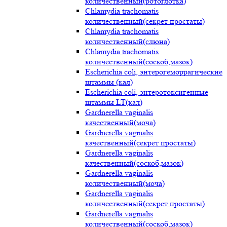
количественный(ротоглотка)
Chlamydia trachomatis
количественный(секрет простаты)
Chlamydia trachomatis
количественный(слюна)
Chlamydia trachomatis
количественный(соскоб,мазок)
Escherichia coli, энтерогеморрагические
штаммы (кал)
Escherichia coli, энтеротоксигенные
штаммы LT(кал)
Gardnerella vaginalis
качественный(моча)
Gardnerella vaginalis
качественный(секрет простаты)
Gardnerella vaginalis
качественный(соскоб,мазок)
Gardnerella vaginalis
количественный(моча)
Gardnerella vaginalis
количественный(секрет простаты)
Gardnerella vaginalis
количественный(соскоб,мазок)