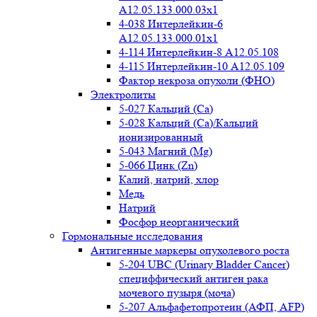
A12.05.133.000.03x1
4-038 Интерлейкин-6
A12.05.133.000.01x1
4-114 Интерлейкин-8 A12.05.108
4-115 Интерлейкин-10 A12.05.109
Фактор некроза опухоли (ФНО)
Электролиты
5-027 Кальций (Ca)
5-028 Кальций (Ca)/Кальций
ионизированный
5-043 Магний (Mg)
5-066 Цинк (Zn)
Калий, натрий, хлор
Медь
Натрий
Фосфор неорганический
Гормональные исследования
Антигенные маркеры опухолевого роста
5-204 UBC (Urinary Bladder Cancer)
специффический антиген рака
мочевого пузыря (моча)
5-207 Альфафетопротеин (АФП, AFP)