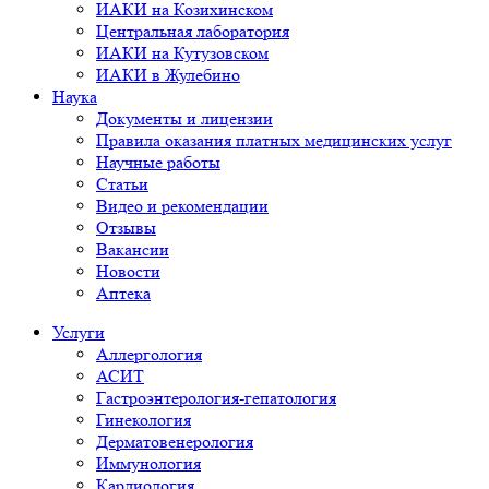
ИАКИ на Козихинском
Центральная лаборатория
ИАКИ на Кутузовском
ИАКИ в Жулебино
Наука
Документы и лицензии
Правила оказания платных медицинских услуг
Научные работы
Статьи
Видео и рекомендации
Отзывы
Вакансии
Новости
Аптека
Услуги
Аллергология
АСИТ
Гастроэнтерология-гепатология
Гинекология
Дерматовенерология
Иммунология
Кардиология