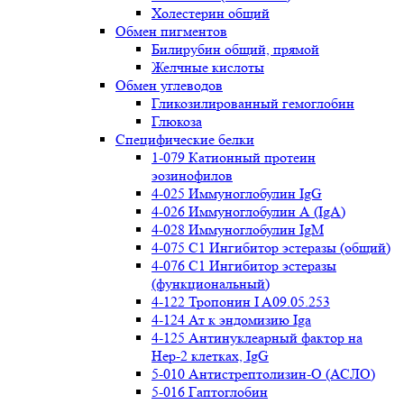
Холестерин общий
Обмен пигментов
Билирубин общий, прямой
Желчные кислоты
Обмен углеводов
Гликозилированный гемоглобин
Глюкоза
Специфические белки
1-079 Катионный протеин
эозинофилов
4-025 Иммуноглобулин IgG
4-026 Иммуноглобулин А (IgA)
4-028 Иммуноглобулин IgM
4-075 С1 Ингибитор эстеразы (общий)
4-076 С1 Ингибитор эстеразы
(функциональный)
4-122 Тропонин I A09.05.253
4-124 Ат к эндомизию Iga
4-125 Антинуклеарный фактор на
Нер-2 клетках, IgG
5-010 Антистрептолизин-О (АСЛО)
5-016 Гаптоглобин