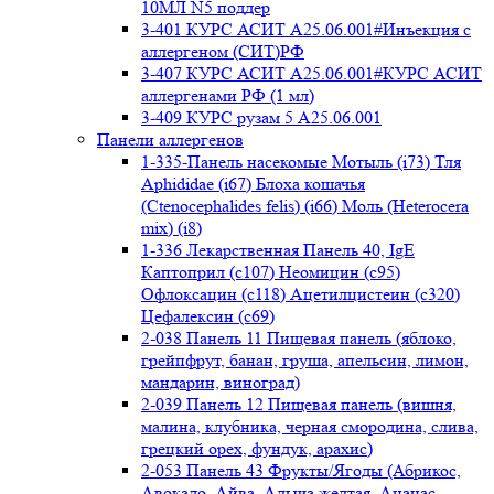
10МЛ N5 поддер
3-401 КУРС АСИТ А25.06.001#Инъекция с
аллергеном (СИТ)РФ
3-407 КУРС АСИТ А25.06.001#КУРС АСИТ
аллергенами РФ (1 мл)
3-409 КУРС рузам 5 А25.06.001
Панели аллергенов
1-335-Панель насекомые Мотыль (i73) Тля
Aphididae (i67) Блоха кошачья
(Ctenocephalides felis) (i66) Моль (Heterocera
mix) (i8)
1-336 Лекарственная Панель 40, IgE
Каптоприл (с107) Неомицин (c95)
Офлоксацин (с118) Ацетилцистеин (с320)
Цефалексин (с69)
2-038 Панель 11 Пищевая панель (яблоко,
грейпфрут, банан, груша, апельсин, лимон,
мандарин, виноград)
2-039 Панель 12 Пищевая панель (вишня,
малина, клубника, черная смородина, слива,
грецкий орех, фундук, арахис)
2-053 Панель 43 Фрукты/Ягоды (Абрикос,
Авокадо, Айва, Алыча желтая, Ананас,