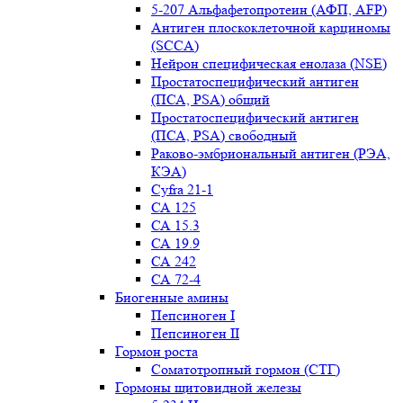
5-207 Альфафетопротеин (АФП, AFP)
Антиген плоскоклеточной карциномы
(SCCA)
Нейрон специфическая енолаза (NSE)
Простатоспецифический антиген
(ПСА, PSA) общий
Простатоспецифический антиген
(ПСА, PSA) свободный
Раково-эмбриональный антиген (РЭА,
КЭА)
Сyfra 21-1
СА 125
СА 15.3
СА 19.9
СА 242
СА 72-4
Биогенные амины
Пепсиноген I
Пепсиноген II
Гормон роста
Соматотропный гормон (СТГ)
Гормоны щитовидной железы