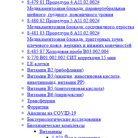
8-479 81 Процедура 4 A11.02.002#
Медикаментозная блокада: паравертебральная
шейного, грудного, поясничного уровня
8-480 82 Процедура 5 A11.02.002#
Медикаментозная блокада: сосцевидного отростка
8-481 83 Процедура 6 A11.02.002#
Медикаментозная блокада: триггерных точек
плечевого пояса, верхних и нижних конечностей
8-485 87 Холодовая проба В03.002.004
8-770 B01.002.002 СИТ коррекция 15 мин
LE-клетки
Витамин В2 (рибофлавин)
Витамин В3 (ниацин, никотиновая кислота,
никотинамид, витамин PP)
Витамин В5 (пантотеновая кислота)
Витамин В6 (пиридоксин)
Трансферрин
Ферритин
Анализы на COVID-19
Бактериологические исследования
Биохимические комплексы
Витамины
5-073 Йод в сыворотке