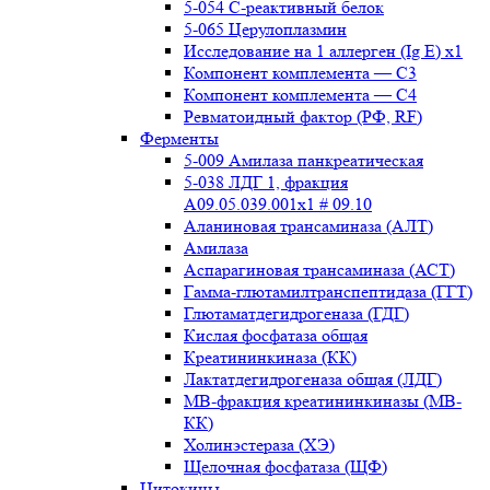
5-054 С-реактивный белок
5-065 Церулоплазмин
Исследование на 1 аллерген (Ig E) x1
Компонент комплемента — С3
Компонент комплемента — С4
Ревматоидный фактор (РФ, RF)
Ферменты
5-009 Амилаза панкреатическая
5-038 ЛДГ 1, фракция
A09.05.039.001x1 # 09.10
Аланиновая трансаминаза (АЛТ)
Амилаза
Аспарагиновая трансаминаза (АСТ)
Гамма-глютамилтранспептидаза (ГГТ)
Глютаматдегидрогеназа (ГДГ)
Кислая фосфатаза общая
Креатининкиназа (КК)
Лактатдегидрогеназа общая (ЛДГ)
МВ-фракция креатининкиназы (МВ-
КК)
Холинэстераза (ХЭ)
Щелочная фосфатаза (ЩФ)
Цитокины