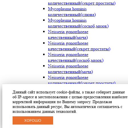
количественный(секрет простаты)
Mycoplasma hominis
количественный(слюна)
Mycoplasma hominis
количественный(соскоб,мазок)
Neisseria gonorrhoeae
качественный(моча)
Neisseria gonorrhoeae
качественный(секрет простаты)
Neisseria gonorrhoeae
качественный(соскоб,мазок)
Neisseria gonorrhoeae
количественный(моча)
Neisseria gonorrhoeae
количественный(секрет простаты)
Neisseria gonorrhoeae
Данный сайт использует cookie-файлы, а также собирает данные
количественный(соскоб,мазок)
об IP-адресе и местоположении с целью предоставления наиболее
Streptococcus pyogenes (мокрота)
корректной информации по Вашему запросу. Продолжая
Streptococcus pyogenes (носоглотка)
использовать данный ресурс, Вы автоматически соглашаетесь с
Streptococcus pyogenes(мазок с раневой
использованием данных технологий.
поверхности)
ХОРОШО
Treponema pallidum(моча)