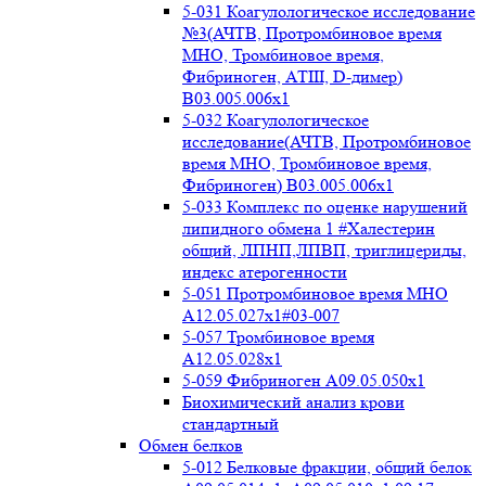
5-031 Коагулологическое исследование
№3(АЧТВ, Протромбиновое время
МНО, Тромбиновое время,
Фибриноген, АТIII, D-димер)
B03.005.006x1
5-032 Коагулологическое
исследование(АЧТВ, Протромбиновое
время МНО, Тромбиновое время,
Фибриноген) B03.005.006x1
5-033 Комплекс по оценке нарушений
липидного обмена 1 #Халестерин
общий, ЛПНП,ЛПВП, триглицериды,
индекс атерогенности
5-051 Протромбиновое время МНО
А12.05.027x1#03-007
5-057 Тромбиновое время
А12.05.028x1
5-059 Фибриноген А09.05.050x1
Биохимический анализ крови
стандартный
Обмен белков
5-012 Белковые фракции, общий белок