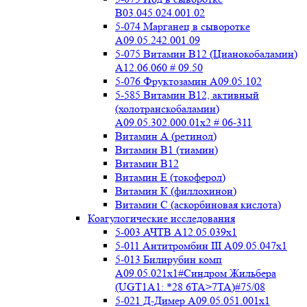
B03.045.024.001.02
5-074 Марганец в сыворотке
A09.05.242.001.09
5-075 Витамин В12 (Цианокобаламин)
A12.06.060 # 09.50
5-076 Фруктозамин A09.05.102
5-585 Витамин B12, активный
(холотранскобаламин)
A09.05.302.000.01x2 # 06-311
Витамин А (ретинол)
Витамин В1 (тиамин)
Витамин В12
Витамин Е (токоферол)
Витамин К (филлохинон)
Витамин С (аскорбиновая кислота)
Коагулогические исследования
5-003 АЧТВ А12.05.039x1
5-011 Антитромбин III А09.05.047x1
5-013 Билирубин комп
A09.05.021x1#Синдром Жильбера
(UGT1A1: *28 6TA>7TA)#75/08
5-021 Д-Димер А09.05.051.001x1