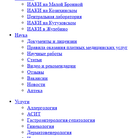
ИАКИ на Малой Бронной
ИАКИ на Козихинском
Центральная лаборатория
ИАКИ на Кутузовском
ИАКИ в Жулебино
Наука
Документы и лицензии
Правила оказания платных медицинских услуг
Научные работы
Статьи
Видео и рекомендации
Отзывы
Вакансии
Новости
Аптека
Услуги
Аллергология
АСИТ
Гастроэнтерология-гепатология
Гинекология
Дерматовенерология