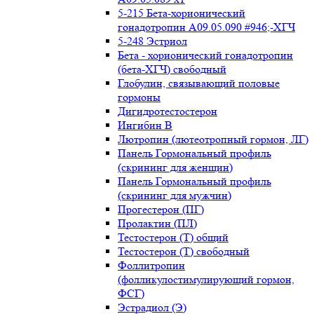
5-215 Бета-хорионический
гонадотропин А09.05.090 #946;-ХГЧ
5-248 Эстриол
Бета - хорионический гонадотропин
(бета-ХГЧ) свободный
Глобулин, связывающий половые
гормоны
Дигидротестостерон
Ингибин В
Лютропин (лютеотропный гормон, ЛГ)
Панель Гормональный профиль
(скрининг для женщин)
Панель Гормональный профиль
(скрининг для мужчин)
Прогестерон (ПГ)
Пролактин (ПЛ)
Тестостерон (Т) общий
Тестостерон (Т) свободный
Фоллитропин
(фолликулостимулирующий гормон,
ФСГ)
Эстрадиол (Э)