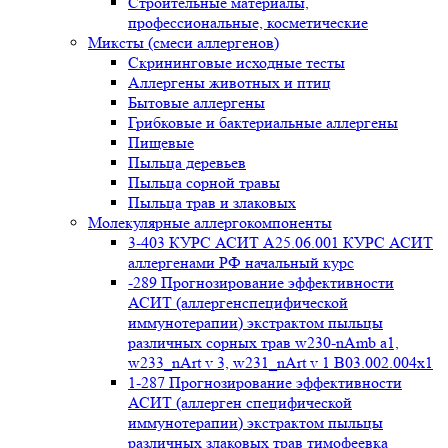
Строительные материалы,
профессиональные, косметические
Миксты (смеси аллергенов)
Cкрининговые исходные тесты
Аллергены животных и птиц
Бытовые аллергены
Грибковые и бактериальные аллергены
Пищевые
Пыльца деревьев
Пыльца сорной травы
Пыльца трав и злаковых
Молекулярные аллергокомпоненты
3-403 КУРС АСИТ А25.06.001 КУРС АСИТ
аллергенами РФ начальный курс
-289 Прогнозирование эффективности
АСИТ (аллергенспецифической
иммунотерапии) экстрактом пыльцы
различных сорных трав w230-nAmb a1,
w233_nArt v 3, w231_nArt v 1 В03.002.004x1
1-287 Прогнозирование эффективности
АСИТ (аллерген специфической
иммунотерапии) экстрактом пыльцы
различных злаковых трав тимофеевка