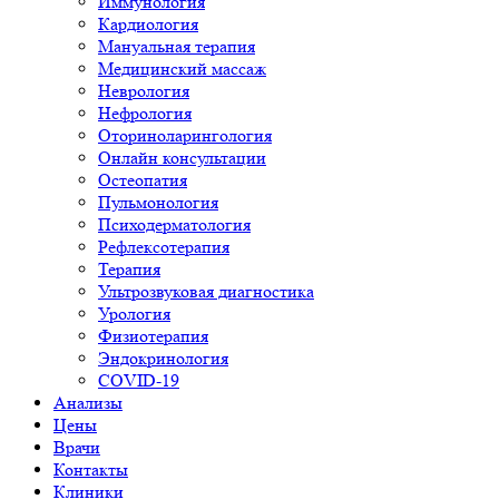
Иммунология
Кардиология
Мануальная терапия
Медицинский массаж
Неврология
Нефрология
Оториноларингология
Онлайн консультации
Остеопатия
Пульмонология
Психодерматология
Рефлексотерапия
Терапия
Ультрозвуковая диагностика
Урология
Физиотерапия
Эндокринология
COVID-19
Анализы
Цены
Врачи
Контакты
Клиники