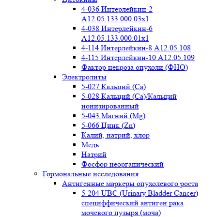
4-036 Интерлейкин-2
A12.05.133.000.03x1
4-038 Интерлейкин-6
A12.05.133.000.01x1
4-114 Интерлейкин-8 A12.05.108
4-115 Интерлейкин-10 A12.05.109
Фактор некроза опухоли (ФНО)
Электролиты
5-027 Кальций (Ca)
5-028 Кальций (Ca)/Кальций
ионизированный
5-043 Магний (Mg)
5-066 Цинк (Zn)
Калий, натрий, хлор
Медь
Натрий
Фосфор неорганический
Гормональные исследования
Антигенные маркеры опухолевого роста
5-204 UBC (Urinary Bladder Cancer)
специффический антиген рака
мочевого пузыря (моча)