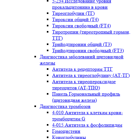
5-234 Исследование уровня
прокальцитонина в крови
Тиреоглобулин (ТГ)
Тироксин общий (Т4)
Тироксин свободный (FT4)
Тиротропин (тиреотропный гормон,
ТТГ)
Трийодтиронин общий (Т3)
Трийодтиронин свободный (FT3)
Диагностика заболеваний щитовидной
железы
Антитела к рецепторам ТТГ
Антитела к тиреоглобулину (АТ-ТГ)
Антитела к тиреопероксидазе
тиреоцитов (АТ-ТПО)
Панель Гормональный профиль
(щитовидная железа)
Диагностика тромбозов
4-010 Антитела к клеткам крови-
тромбоцитам G
4-015 Антитела к фосфолипидам
Гомоцистеин
Криоглобулины