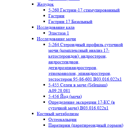
Желудок
5-260 Гастрин-17 стимулированный
Гастрин
Гастрин 17 Базальный
Исследование кала
Эластаза 1
Исследование мочи
5-264 Стероидный профиль суточной
мочи (комплексный анализ 17-
кетостероидов): андростерон,
андростендион,
дегидроэпиандростерон,
этиохоанолон, эпиандростерон,
тестостерон 95-86-601 B03.016.022x1
5-455 Селен в моче (Selenium)
A09.28.081
5-456 Йод (моча)
Определение экскреции 17-КС (в
суточной моче) B03.016.022x1
Костный метаболизм
Остеокальцин
Паратирин (паратиреоидный гормон)