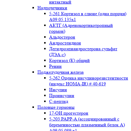
интактный
Надпочечники
5-261 Кортизол в слюне (одна порция)
A09.05.135x1
АКТГ (Адренокортикотропный
гормон)
Альдостерон
Андростендион
Дегидроэпиандростерона сульфат
(ДЭА-с)
Кортизол (К) общий
Ренин
Поджелудочная железа
5-262 Оценка инсулинорезистентности
(индекс HOMA-IR) # 40-619
Инсулин
Проинсулин
С-пептид
Половые гормоны
17-ОН прогестерон
5-203 PAPP-A (ассоциированный с
беременностью плазменный белок А)
А09.05.089 x1