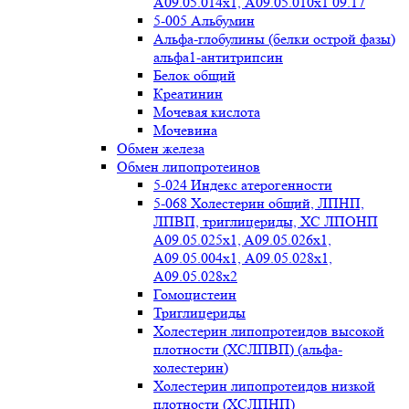
А09.05.014х1, А09.05.010х1 09.17
5-005 Альбумин
Альфа-глобулины (белки острой фазы)
альфа1-антитрипсин
Белок общий
Креатинин
Мочевая кислота
Мочевина
Обмен железа
Обмен липопротеинов
5-024 Индекс атерогенности
5-068 Холестерин общий, ЛПНП,
ЛПВП, триглицериды, ХС ЛПОНП
А09.05.025x1, A09.05.026х1,
А09.05.004х1, А09.05.028х1,
А09.05.028х2
Гомоцистеин
Триглицериды
Холестерин липопротеидов высокой
плотности (ХСЛПВП) (альфа-
холестерин)
Холестерин липопротеидов низкой
плотности (ХСЛПНП)