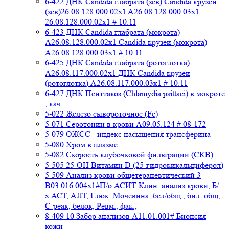
6-422 ДНК Candida глабрата (зев) Candida крузеи
(зев)26.08.128.000.02x1 A26.08.128.000.03x1
26.08.128.000.02x1 # 10.11
6-423 ДНК Candida глабрата (мокрота)
A26.08.128.000.02x1 Candida крузеи (мокрота)
A26.08.128.000.03x1 # 10.11
6-425 ДНК Candida глабрата (ротоглотка)
A26.08.117.000.02x1 ДНК Candida крузеи
(ротоглотка) A26.08.117.000.03x1 # 10.11
6-427 ДНК Пситтакоз (Chlamydia psittaci) в мокроте
, кач
5-022 Железо сывороточное (Fe)
5-071 Серотонин в крови A09.05.124 # 08-172
5-079 ОЖСС+ индекс насыщения трансферина
5-080 Хром в плазме
5-082 Скорость клубочковой фильтрации (СКВ)
5-505 25-ОН Витамин D (25-гидрокикальциферол)
5-509 Анализ крови общетерапевтический 3
B03.016.004x1#П/о АСИТ:Клин. анализ крови, Б/
х:АСТ, АЛТ, Глюк.,Мочевина, бел/общ., бил, общ,
C-реак, белок, Ревм., фак.,
8-409 10 Забор анализов A11.01.001# Биопсия
кожи