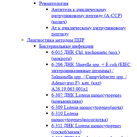
Ревматология
Антитела к циклическому
цитрулиновому пептиду (A-ССР)
(колич)
Ат к циклическому цитрулиновому
пептиду
Диагностика методом ПЦР
Бактериальные инфекции
6-015 ДНК Chl. trachomatic (кол.)
(мокрота)
6-206 ДНК Shigella spp. + E.coli (EIEC,
энтероинвазивные штаммы) /
Salmonella spp. / Campylobacter spp. /
Adenovirus F), кач. (кал)
A26.19.063.001x1
6-307 ДНК Listeria monocytogenes
(конъюнктива)
6-309 Listeria monocytogenes(моча)
6-310 Listeria
monocytogenes(носоглотка)
6-311 ДНК Listeria monocytogenes
(соскоб/мазок)