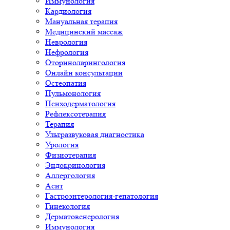
Иммунология
Кардиология
Мануальная терапия
Медицинский массаж
Неврология
Нефрология
Оториноларингология
Онлайн консультации
Остеопатия
Пульмонология
Психодерматология
Рефлексотерапия
Терапия
Ультразвуковая диагностика
Урология
Физиотерапия
Эндокринология
Аллергология
Асит
Гастроэнтерология-гепатология
Гинекология
Дерматовенерология
Иммунология