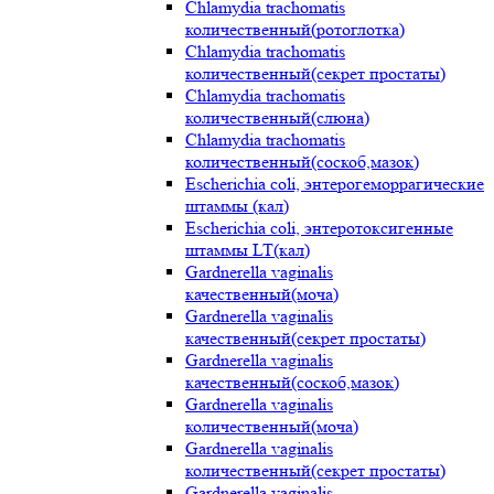
Chlamydia trachomatis
количественный(ротоглотка)
Chlamydia trachomatis
количественный(секрет простаты)
Chlamydia trachomatis
количественный(слюна)
Chlamydia trachomatis
количественный(соскоб,мазок)
Escherichia coli, энтерогеморрагические
штаммы (кал)
Escherichia coli, энтеротоксигенные
штаммы LT(кал)
Gardnerella vaginalis
качественный(моча)
Gardnerella vaginalis
качественный(секрет простаты)
Gardnerella vaginalis
качественный(соскоб,мазок)
Gardnerella vaginalis
количественный(моча)
Gardnerella vaginalis
количественный(секрет простаты)
Gardnerella vaginalis