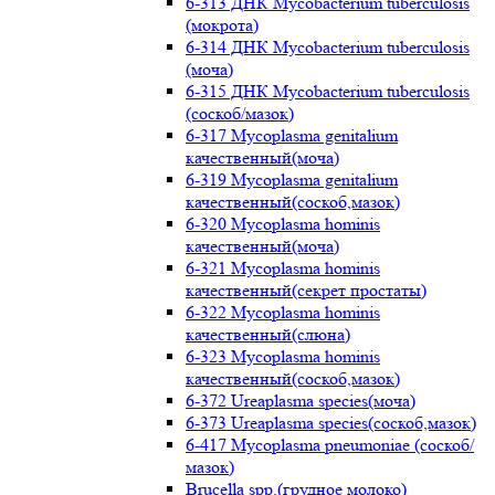
6-313 ДНК Mycobacterium tuberculosis
(мокрота)
6-314 ДНК Mycobacterium tuberculosis
(моча)
6-315 ДНК Mycobacterium tuberculosis
(соскоб/мазок)
6-317 Mycoplasma genitalium
качественный(моча)
6-319 Mycoplasma genitalium
качественный(соскоб,мазок)
6-320 Mycoplasma hominis
качественный(моча)
6-321 Mycoplasma hominis
качественный(секрет простаты)
6-322 Mycoplasma hominis
качественный(слюна)
6-323 Mycoplasma hominis
качественный(соскоб,мазок)
6-372 Ureaplasma species(моча)
6-373 Ureaplasma species(соскоб,мазок)
6-417 Mycoplasma pneumoniae (соскоб/
мазок)
Brucella spp.(грудное молоко)