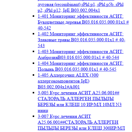
луговая (recombinant) rPhl p1, rPhl p5b. rPhl
p2, rPhl p12, IgE В03.002.004x1
1-401 Мониторинг эффективности АСИТ:
Букоцветные деревья B03.016.035.000.01x1 #
40-542
1-402 Мониторинг эффективности АСИТ:
Злаковые травы B03.016.035.000.01x1 # 40-
543
1-403 Мониторинг эффективности АСИТ:
АмброзияB03.016.035.000.01x1 # 40-544
1-404 Мониторинг эффективности АСИТ:
Полынь B03.016.035.000.01x1 # 40-545
1-405 Аллергочип ALEX (300
аллергокомпонентов IgE)
В03.002.004x1#А001
3-005 Курс лечения АСИТ А25.06.001##
СТАЛОРАЛЬ АЛЛЕРГЕН ПЫЛЬЦЫ
БЕРЕЗЫ или КЛЕЩ 10 ИР/МЛ 10МЛ N3
иниц
3-007 Курс лечения АСИТ
А25.06.001##СТАЛОРАЛЬ АЛЛЕРГЕН
ПЫЛЬЦЫ БЕРЕЗЫ или КЛЕЩ 300ИР/МЛ