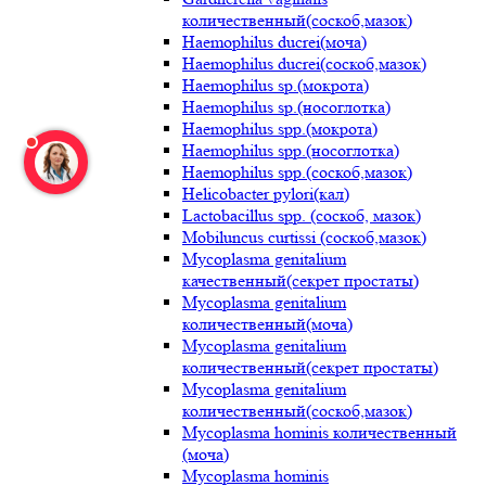
количественный(соскоб,мазок)
Haemophilus ducrei(моча)
Haemophilus ducrei(соскоб,мазок)
Haemophilus sp.(мокрота)
Haemophilus sp.(носоглотка)
Haemophilus spp.(мокрота)
Haemophilus spp.(носоглотка)
Haemophilus spp.(соскоб,мазок)
Helicobacter pylori(кал)
Lactobacillus spp. (соскоб, мазок)
Mobiluncus curtissi (соскоб,мазок)
Mycoplasma genitalium
качественный(секрет простаты)
Mycoplasma genitalium
количественный(моча)
Mycoplasma genitalium
количественный(секрет простаты)
Mycoplasma genitalium
количественный(соскоб,мазок)
Mycoplasma hominis количественный
(моча)
Mycoplasma hominis