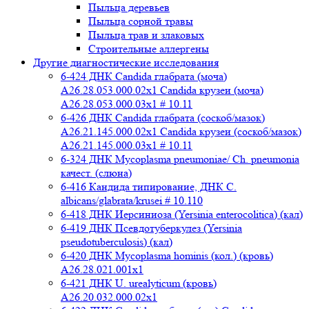
Пыльца деревьев
Пыльца сорной травы
Пыльца трав и злаковых
Строительные аллергены
Другие диагностические исследования
6-424 ДНК Candida глабрата (моча)
A26.28.053.000.02x1 Candida крузеи (моча)
A26.28.053.000.03x1 # 10.11
6-426 ДНК Candida глабрата (соскоб/мазок)
A26.21.145.000.02x1 Candida крузеи (соскоб/мазок)
A26.21.145.000.03x1 # 10.11
6-324 ДНК Mycoplasma pneumoniae/ Ch. pneumonia
качест. (слюна)
6-416 Кандида типирование, ДНК C.
albicans/glabrata/krusei # 10.110
6-418 ДНК Иерсиниоза (Yersinia enterocolitica) (кал)
6-419 ДНК Псевдотуберкулез (Yersinia
pseudotuberculosis) (кал)
6-420 ДНК Mycoplasma hominis (кол.) (кровь)
A26.28.021.001x1
6-421 ДНК U. urealyticum (кровь)
A26.20.032.000.02х1