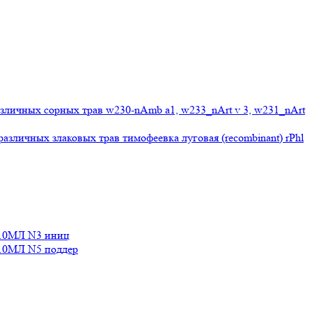
личных сорных трав w230-nAmb a1, w233_nArt v 3, w231_nArt
личных злаковых трав тимофеевка луговая (recombinant) rPhl
10МЛ N3 иниц
0МЛ N5 поддер