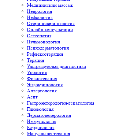
Медицинский массаж
Неврология
Нефрология
Оториноларингология
Онлайн консультации
Остеопатия
Пульмонология
Психодерматология
Рефлексотерапия
Терапия
Ультразвуковая диагностика
Урология
Физиотерапия
Эндокринология
Аллергология
Асит
Гастроэнтерология-гепатология
Гинекология
Дерматовенерология
Иммунология
Кардиология
Мануальная терапия