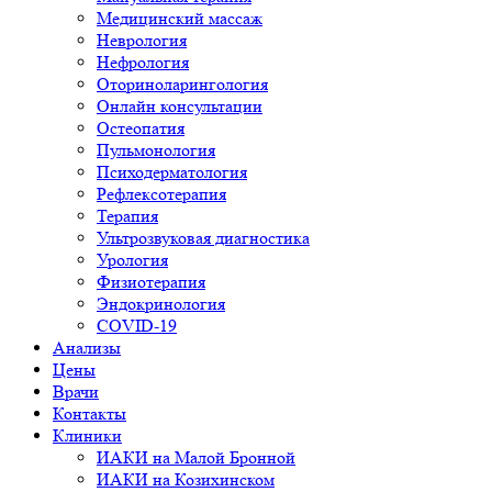
Медицинский массаж
Неврология
Нефрология
Оториноларингология
Онлайн консультации
Остеопатия
Пульмонология
Психодерматология
Рефлексотерапия
Терапия
Ультрозвуковая диагностика
Урология
Физиотерапия
Эндокринология
COVID-19
Анализы
Цены
Врачи
Контакты
Клиники
ИАКИ на Малой Бронной
ИАКИ на Козихинском