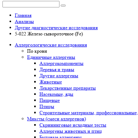
Главная
Анализы
Другие диагностические исследования
5-022 Железо сывороточное (Fe)
Аллергологические исследования
По крови
Единичные аллергены
Аллергокомпоненты
Деревья и травы
Другие аллергены
Животные
Лекарственные препараты
Насекомые, яды
Пищевые
Птицы
Строительные материалы, профессиональные,
Миксты (смеси аллергенов)
Cкрининговые исходные тесты
Аллергены животных и птиц
Бытовые аллергены