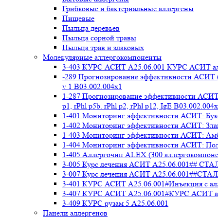
Грибковые и бактериальные аллергены
Пищевые
Пыльца деревьев
Пыльца сорной травы
Пыльца трав и злаковых
Молекулярные аллергокомпоненты
3-403 КУРС АСИТ А25.06.001 КУРС АСИТ ал
-289 Прогнозирование эффективности АСИТ (
v 1 В03.002.004x1
1-287 Прогнозирование эффективности АСИТ (
p1, rPhl p5b. rPhl p2, rPhl p12, IgE В03.002.004
1-401 Мониторинг эффективности АСИТ: Букоц
1-402 Мониторинг эффективности АСИТ: Злако
1-403 Мониторинг эффективности АСИТ: Амбр
1-404 Мониторинг эффективности АСИТ: Полы
1-405 Аллергочип ALEX (300 аллергокомпоне
3-005 Курс лечения АСИТ А25.06.001##
3-007 Курс лечения АСИТ А25.06.001##
3-401 КУРС АСИТ А25.06.001#Инъекция с а
3-407 КУРС АСИТ А25.06.001#КУРС АСИТ ал
3-409 КУРС рузам 5 А25.06.001
Панели аллергенов