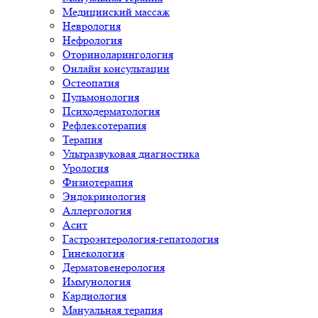
Медицинский массаж
Неврология
Нефрология
Оториноларингология
Онлайн консультации
Остеопатия
Пульмонология
Психодерматология
Рефлексотерапия
Терапия
Ультразвуковая диагностика
Урология
Физиотерапия
Эндокринология
Аллергология
Асит
Гастроэнтерология-гепатология
Гинекология
Дерматовенерология
Иммунология
Кардиология
Мануальная терапия