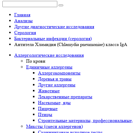
Главная
Анализы
Другие диагностические исследования
Серология
Бактериальные инфекции (серология)
Антитела Хламидия (Chlamydia pneumoniae) класса IgA
Аллергологические исследования
По крови
Единичные аллергены
Аллергокомпоненты
Деревья и травы
Другие аллергены
Животные
Лекарственные препараты
Насекомые, яды
Пищевые
Птицы
Строительные материалы, профессиональные,
Миксты (смеси аллергенов)
Cкрининговые исходные тесты