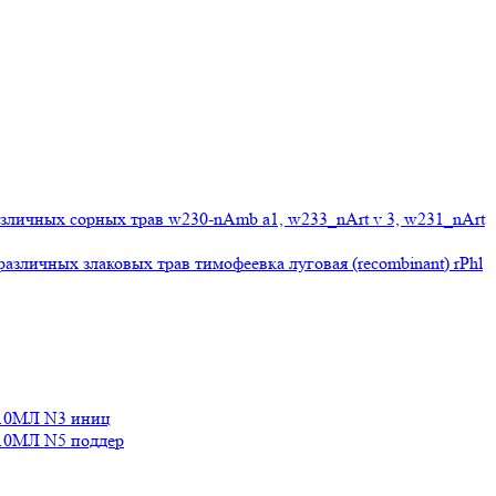
личных сорных трав w230-nAmb a1, w233_nArt v 3, w231_nArt
личных злаковых трав тимофеевка луговая (recombinant) rPhl
10МЛ N3 иниц
0МЛ N5 поддер