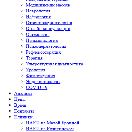
Медицинский массаж
Неврология
Нефрология
Оториноларингология
Онлайн консультации
Остеопатия
Пульмонология
Психодерматология
Рефлексотерапия
Терапия
Ультрозвуковая диагностика
Урология
Физиотерапия
Эндокринология
COVID-19
Анализы
Цены
Врачи
Контакты
Клиники
ИАКИ на Малой Бронной
ИАКИ на Козихинском