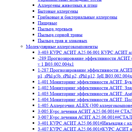
Аллергены животных и птиц
Бытовые аллергены
Грибковые и бактериальные аллергены
Пищевые
Пыльца деревьев
Пыльца сорной травы
Пыльца трав и злаковых
Молекулярные аллергокомпоненты
3-403 КУРС АСИТ А25.06.001 КУРС АСИТ ал
-289 Прогнозирование эффективности АСИТ (
v 1 В03.002.004x1
1-287 Прогнозирование эффективности АСИТ (
p1, rPhl p5b. rPhl p2, rPhl p12, IgE В03.002.004
1-401 Мониторинг эффективности АСИТ: Букоц
1-402 Мониторинг эффективности АСИТ: Злако
1-403 Мониторинг эффективности АСИТ: Амбр
1-404 Мониторинг эффективности АСИТ: Полы
1-405 Аллергочип ALEX (300 аллергокомпоне
3-005 Курс лечения АСИТ А25.06.001##
3-007 Курс лечения АСИТ А25.06.001##
3-401 КУРС АСИТ А25.06.001#Инъекция с а
3-407 КУРС АСИТ А25.06.001#КУРС АСИТ ал