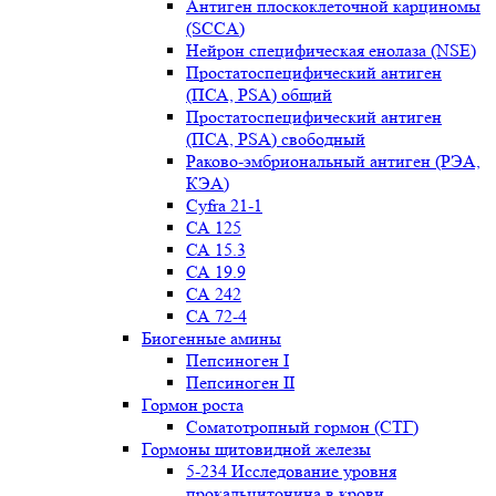
Антиген плоскоклеточной карциномы
(SCCA)
Нейрон специфическая енолаза (NSE)
Простатоспецифический антиген
(ПСА, PSA) общий
Простатоспецифический антиген
(ПСА, PSA) свободный
Раково-эмбриональный антиген (РЭА,
КЭА)
Сyfra 21-1
СА 125
СА 15.3
СА 19.9
СА 242
СА 72-4
Биогенные амины
Пепсиноген I
Пепсиноген II
Гормон роста
Соматотропный гормон (СТГ)
Гормоны щитовидной железы
5-234 Исследование уровня
прокальцитонина в крови