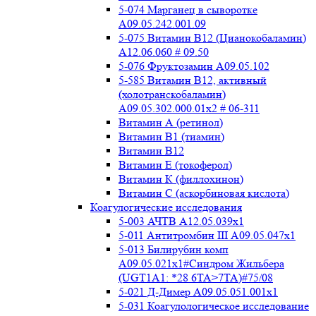
5-074 Марганец в сыворотке
A09.05.242.001.09
5-075 Витамин В12 (Цианокобаламин)
A12.06.060 # 09.50
5-076 Фруктозамин A09.05.102
5-585 Витамин B12, активный
(холотранскобаламин)
A09.05.302.000.01x2 # 06-311
Витамин А (ретинол)
Витамин В1 (тиамин)
Витамин В12
Витамин Е (токоферол)
Витамин К (филлохинон)
Витамин С (аскорбиновая кислота)
Коагулогические исследования
5-003 АЧТВ А12.05.039x1
5-011 Антитромбин III А09.05.047x1
5-013 Билирубин комп
A09.05.021x1#Синдром Жильбера
(UGT1A1: *28 6TA>7TA)#75/08
5-021 Д-Димер А09.05.051.001x1
5-031 Коагулологическое исследование