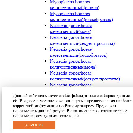
Mycoplasma hominis
количественный(слюна)
Mycoplasma hominis
количественный(соскоб,мазок)
Neisseria gonorrhoeae
качественный(моча)
Neisseria gonorrhoeae
качественный(секрет простаты)
Neisseria gonorrhoeae
качественный(соскоб,мазок)
Neisseria gonorrhoeae
количественный(моча)
Neisseria gonorrhoeae
количественный(секрет простаты)
Neisseria gonorrhoeae
количественный(соскоб,мазок)
Данный сайт использует cookie-файлы, а также собирает данные
Streptococcus pyogenes (мокрота)
об IP-адресе и местоположении с целью предоставления наиболее
Streptococcus pyogenes (носоглотка)
корректной информации по Вашему запросу. Продолжая
Streptococcus pyogenes(мазок с раневой
использовать данный ресурс, Вы автоматически соглашаетесь с
поверхности)
использованием данных технологий.
Treponema pallidum(моча)
ХОРОШО
Treponema pallidum(секрет простаты)
Treponema pallidum(соскоб,мазок)