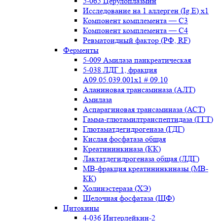
5-065 Церулоплазмин
Исследование на 1 аллерген (Ig E) x1
Компонент комплемента — С3
Компонент комплемента — С4
Ревматоидный фактор (РФ, RF)
Ферменты
5-009 Амилаза панкреатическая
5-038 ЛДГ 1, фракция
A09.05.039.001x1 # 09.10
Аланиновая трансаминаза (АЛТ)
Амилаза
Аспарагиновая трансаминаза (АСТ)
Гамма-глютамилтранспептидаза (ГГТ)
Глютаматдегидрогеназа (ГДГ)
Кислая фосфатаза общая
Креатининкиназа (КК)
Лактатдегидрогеназа общая (ЛДГ)
МВ-фракция креатининкиназы (МВ-
КК)
Холинэстераза (ХЭ)
Щелочная фосфатаза (ЩФ)
Цитокины
4-036 Интерлейкин-2