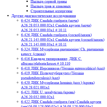
Пыльца сорной травы
Пыльца трав и злаковых
Строительные аллергены
Другие диагностические исследования
6-424 ДНК Candida глабрата (моча)
A26.28.053.000.02x1 Candida крузеи (моча)
A26.28.053.000.03x1 # 10.11
6-426 ДНК Candida глабрата (соскоб/мазок)
A26.21.145.000.02x1 Candida крузеи (соскоб/мазок)
A26.21.145.000.03x1 # 10.11
6-324 ДНК Mycoplasma pneumoniae/ Ch. pneumonia
качест. (слюна)
6-416 Кандида типирование, ДНК C.
albicans/glabrata/krusei # 10.110
6-418 ДНК Иерсиниоза (Yersinia enterocolitica) (кал)
6-419 ДНК Псевдотуберкулез (Yersinia
pseudotuberculosis) (кал)
6-420 ДНК Mycoplasma hominis (кол.) (кровь)
A26.28.021.001x1
6-421 ДНК U. urealyticum (кровь)
A26.20.032.000.02х1
6-422 ДНК Candida глабрата (зев) Candida крузеи
(зев)26.08.128.000.02x1 A26.08.128.000.03x1