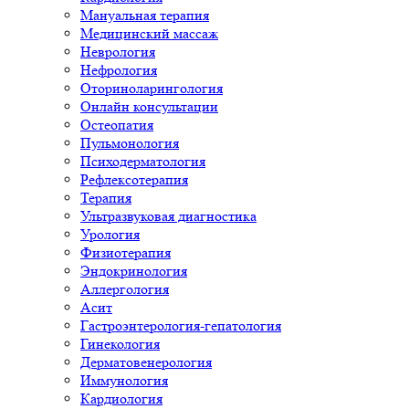
Мануальная терапия
Медицинский массаж
Неврология
Нефрология
Оториноларингология
Онлайн консультации
Остеопатия
Пульмонология
Психодерматология
Рефлексотерапия
Терапия
Ультразвуковая диагностика
Урология
Физиотерапия
Эндокринология
Аллергология
Асит
Гастроэнтерология-гепатология
Гинекология
Дерматовенерология
Иммунология
Кардиология