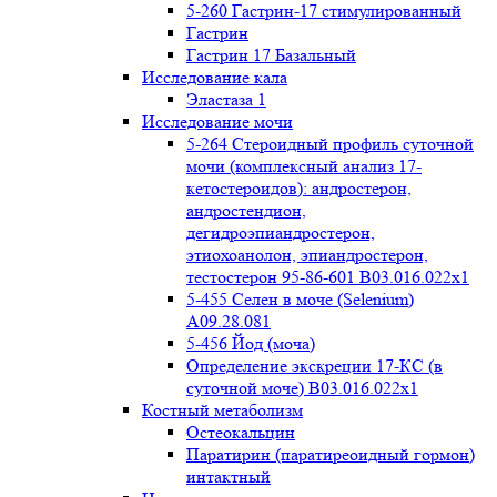
5-260 Гастрин-17 стимулированный
Гастрин
Гастрин 17 Базальный
Исследование кала
Эластаза 1
Исследование мочи
5-264 Стероидный профиль суточной
мочи (комплексный анализ 17-
кетостероидов): андростерон,
андростендион,
дегидроэпиандростерон,
этиохоанолон, эпиандростерон,
тестостерон 95-86-601 B03.016.022x1
5-455 Селен в моче (Selenium)
A09.28.081
5-456 Йод (моча)
Определение экскреции 17-КС (в
суточной моче) B03.016.022x1
Костный метаболизм
Остеокальцин
Паратирин (паратиреоидный гормон)
интактный