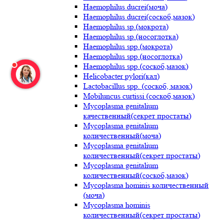
Haemophilus ducrei(моча)
Haemophilus ducrei(соскоб,мазок)
Haemophilus sp.(мокрота)
Haemophilus sp.(носоглотка)
Haemophilus spp.(мокрота)
Haemophilus spp.(носоглотка)
Haemophilus spp.(соскоб,мазок)
Helicobacter pylori(кал)
Lactobacillus spp. (соскоб, мазок)
Mobiluncus curtissi (соскоб,мазок)
Mycoplasma genitalium
качественный(секрет простаты)
Mycoplasma genitalium
количественный(моча)
Mycoplasma genitalium
количественный(секрет простаты)
Mycoplasma genitalium
количественный(соскоб,мазок)
Mycoplasma hominis количественный
(моча)
Mycoplasma hominis
количественный(секрет простаты)