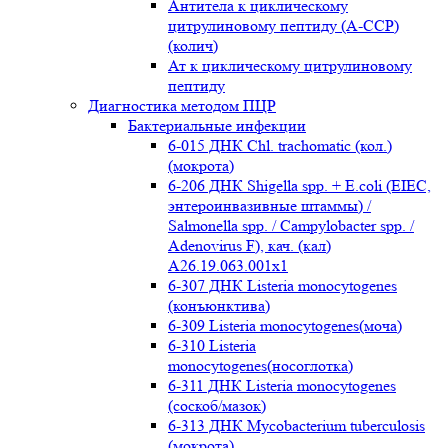
Антитела к циклическому
цитрулиновому пептиду (A-ССР)
(колич)
Ат к циклическому цитрулиновому
пептиду
Диагностика методом ПЦР
Бактериальные инфекции
6-015 ДНК Chl. trachomatic (кол.)
(мокрота)
6-206 ДНК Shigella spp. + E.coli (EIEC,
энтероинвазивные штаммы) /
Salmonella spp. / Campylobacter spp. /
Adenovirus F), кач. (кал)
A26.19.063.001x1
6-307 ДНК Listeria monocytogenes
(конъюнктива)
6-309 Listeria monocytogenes(моча)
6-310 Listeria
monocytogenes(носоглотка)
6-311 ДНК Listeria monocytogenes
(соскоб/мазок)
6-313 ДНК Mycobacterium tuberculosis
(мокрота)