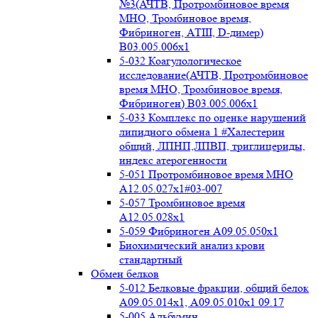
№3(АЧТВ, Протромбиновое время
МНО, Тромбиновое время,
Фибриноген, АТIII, D-димер)
B03.005.006x1
5-032 Коагулологическое
исследование(АЧТВ, Протромбиновое
время МНО, Тромбиновое время,
Фибриноген) B03.005.006x1
5-033 Комплекс по оценке нарушений
липидного обмена 1 #Халестерин
общий, ЛПНП,ЛПВП, триглицериды,
индекс атерогенности
5-051 Протромбиновое время МНО
А12.05.027x1#03-007
5-057 Тромбиновое время
А12.05.028x1
5-059 Фибриноген А09.05.050x1
Биохимический анализ крови
стандартный
Обмен белков
5-012 Белковые фракции, общий белок
А09.05.014х1, А09.05.010х1 09.17
5-005 Альбумин