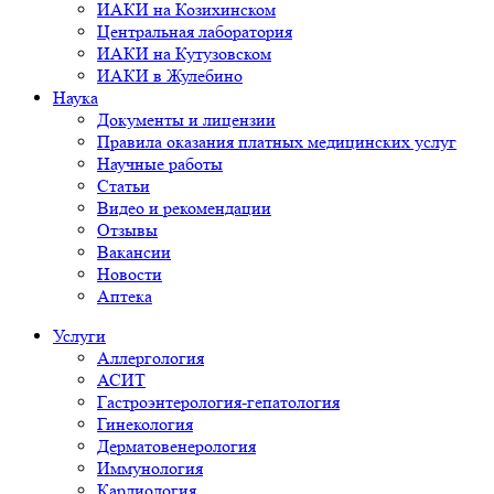
ИАКИ на Козихинском
Центральная лаборатория
ИАКИ на Кутузовском
ИАКИ в Жулебино
Наука
Документы и лицензии
Правила оказания платных медицинских услуг
Научные работы
Статьи
Видео и рекомендации
Отзывы
Вакансии
Новости
Аптека
Услуги
Аллергология
АСИТ
Гастроэнтерология-гепатология
Гинекология
Дерматовенерология
Иммунология
Кардиология