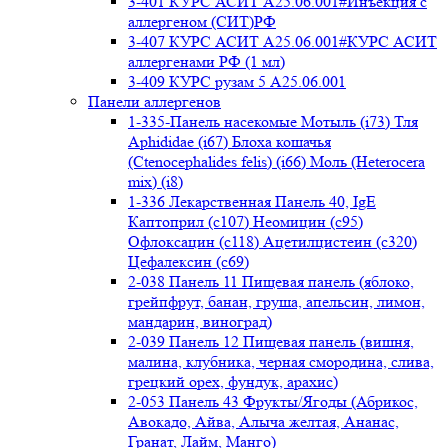
3-401 КУРС АСИТ А25.06.001#Инъекция с
аллергеном (СИТ)РФ
3-407 КУРС АСИТ А25.06.001#КУРС АСИТ
аллергенами РФ (1 мл)
3-409 КУРС рузам 5 А25.06.001
Панели аллергенов
1-335-Панель насекомые Мотыль (i73) Тля
Aphididae (i67) Блоха кошачья
(Ctenocephalides felis) (i66) Моль (Heterocera
mix) (i8)
1-336 Лекарственная Панель 40, IgE
Каптоприл (с107) Неомицин (c95)
Офлоксацин (с118) Ацетилцистеин (с320)
Цефалексин (с69)
2-038 Панель 11 Пищевая панель (яблоко,
грейпфрут, банан, груша, апельсин, лимон,
мандарин, виноград)
2-039 Панель 12 Пищевая панель (вишня,
малина, клубника, черная смородина, слива,
грецкий орех, фундук, арахис)
2-053 Панель 43 Фрукты/Ягоды (Абрикос,
Авокадо, Айва, Алыча желтая, Ананас,
Гранат, Лайм, Манго)