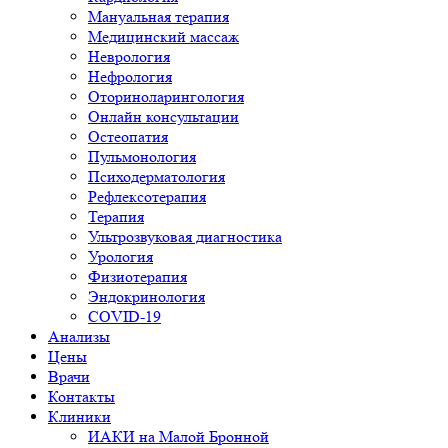
Мануальная терапия
Медицинский массаж
Неврология
Нефрология
Оториноларингология
Онлайн консультации
Остеопатия
Пульмонология
Психодерматология
Рефлексотерапия
Терапия
Ультрозвуковая диагностика
Урология
Физиотерапия
Эндокринология
COVID-19
Анализы
Цены
Врачи
Контакты
Клиники
ИАКИ на Малой Бронной