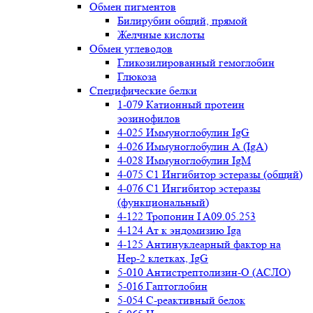
Обмен пигментов
Билирубин общий, прямой
Желчные кислоты
Обмен углеводов
Гликозилированный гемоглобин
Глюкоза
Специфические белки
1-079 Катионный протеин
эозинофилов
4-025 Иммуноглобулин IgG
4-026 Иммуноглобулин А (IgA)
4-028 Иммуноглобулин IgM
4-075 С1 Ингибитор эстеразы (общий)
4-076 С1 Ингибитор эстеразы
(функциональный)
4-122 Тропонин I A09.05.253
4-124 Ат к эндомизию Iga
4-125 Антинуклеарный фактор на
Нер-2 клетках, IgG
5-010 Антистрептолизин-О (АСЛО)
5-016 Гаптоглобин
5-054 С-реактивный белок