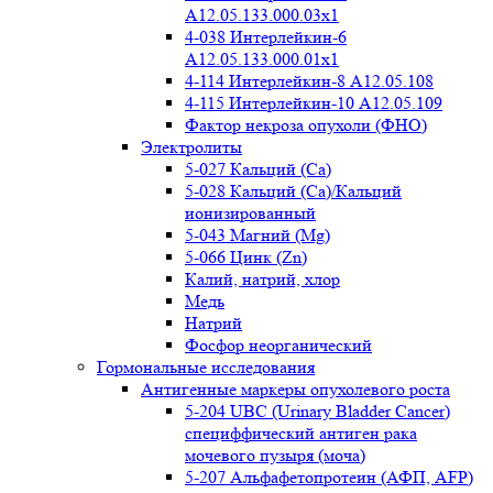
A12.05.133.000.03x1
4-038 Интерлейкин-6
A12.05.133.000.01x1
4-114 Интерлейкин-8 A12.05.108
4-115 Интерлейкин-10 A12.05.109
Фактор некроза опухоли (ФНО)
Электролиты
5-027 Кальций (Ca)
5-028 Кальций (Ca)/Кальций
ионизированный
5-043 Магний (Mg)
5-066 Цинк (Zn)
Калий, натрий, хлор
Медь
Натрий
Фосфор неорганический
Гормональные исследования
Антигенные маркеры опухолевого роста
5-204 UBC (Urinary Bladder Cancer)
специффический антиген рака
мочевого пузыря (моча)
5-207 Альфафетопротеин (АФП, AFP)