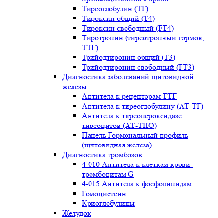
Тиреоглобулин (ТГ)
Тироксин общий (Т4)
Тироксин свободный (FT4)
Тиротропин (тиреотропный гормон,
ТТГ)
Трийодтиронин общий (Т3)
Трийодтиронин свободный (FT3)
Диагностика заболеваний щитовидной
железы
Антитела к рецепторам ТТГ
Антитела к тиреоглобулину (АТ-ТГ)
Антитела к тиреопероксидазе
тиреоцитов (АТ-ТПО)
Панель Гормональный профиль
(щитовидная железа)
Диагностика тромбозов
4-010 Антитела к клеткам крови-
тромбоцитам G
4-015 Антитела к фосфолипидам
Гомоцистеин
Криоглобулины
Желудок