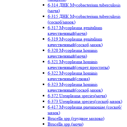
6-314 ДНК Mycobacterium tuberculosis
(моча)
6-315 ДНК Mycobacterium tuberculosis
(соскоб/мазок)
6-317 Mycoplasma genitalium
качественный(моча)
6-319 Mycoplasma genitalium
качественный(соскоб,мазок)
6-320 Mycoplasma hominis
качественный(моча)
6-321 Mycoplasma hominis
качественный(секрет простаты)
6-322 Mycoplasma hominis
качественный(слюна)
6-323 Mycoplasma hominis
качественный(соскоб,мазок)
6-372 Ureaplasma species(моча)
6-373 Ureaplasma species(соскоб,мазок)
6-417 Mycoplasma pneumoniae (соскоб/
мазок)
Brucella spp.(грудное молоко)
Brucella spp.(моча)