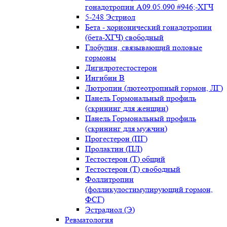
гонадотропин А09.05.090 #946;-ХГЧ
5-248 Эстриол
Бета - хорионический гонадотропин
(бета-ХГЧ) свободный
Глобулин, связывающий половые
гормоны
Дигидротестостерон
Ингибин В
Лютропин (лютеотропный гормон, ЛГ)
Панель Гормональный профиль
(скрининг для женщин)
Панель Гормональный профиль
(скрининг для мужчин)
Прогестерон (ПГ)
Пролактин (ПЛ)
Тестостерон (Т) общий
Тестостерон (Т) свободный
Фоллитропин
(фолликулостимулирующий гормон,
ФСГ)
Эстрадиол (Э)
Ревматология