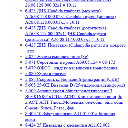
26.08.128.000.02x1 # 10.11
6-423 ДНК Candida глабрата (мокрота)
A26.08.128.000.02x1 Candida крузеи (мокрота)
A26.08.128.000.03x1 # 10.11
6-425 ДНК Candida глабрата (ротоглотка)
A26.08.117.000.02x1 ДНК Candida крузеи
(ротоглотка) A26.08.117.000.03x1 # 10.11
6-427 ДНК Пситтакоз (Chlamydia psittaci) в мокроте
, кач
5-022 Железо сывороточное (Fe)
5-071 Серотонин в крови A09.05.124 # 08-172
5-079 ОЖСС+ индекс насыщения трансферина
5-080 Хром в плазме
5-082 Скорость клубочковой фильтрации (СКВ)
5-505 25-ОН Витамин D (25-гидрокикальциферол)
5-509 Анализ крови общетерапевтический 3
B03.016.004x1#П/о АСИТ:Клин. анализ крови, Б/
х:АСТ, АЛТ, Глюк.,Мочевина, бел/общ., бил, общ,
C-реак, белок, Ревм., фак.,
8-409 10 Забор анализов A11.01.001# Биопсия
кожи
8-424 25 Инъекция с клемастин A11.02.002