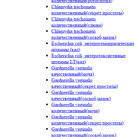
количественный(ротоглотка)
Chlamydia trachomatis
количественный(секрет простаты)
Chlamydia trachomatis
количественный(слюна)
Chlamydia trachomatis
количественный(соскоб,мазок)
Escherichia coli, энтерогеморрагические
штаммы (кал)
Escherichia coli, энтеротоксигенные
штаммы LT(кал)
Gardnerella vaginalis
качественный(моча)
Gardnerella vaginalis
качественный(секрет простаты)
Gardnerella vaginalis
качественный(соскоб,мазок)
Gardnerella vaginalis
количественный(моча)
Gardnerella vaginalis
количественный(секрет простаты)
Gardnerella vaginalis
количественный(соскоб,мазок)