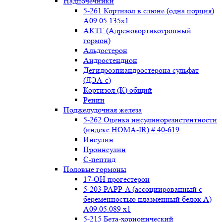
Надпочечники
5-261 Кортизол в слюне (одна порция)
A09.05.135x1
АКТГ (Адренокортикотропный
гормон)
Альдостерон
Андростендион
Дегидроэпиандростерона сульфат
(ДЭА-с)
Кортизол (К) общий
Ренин
Поджелудочная железа
5-262 Оценка инсулинорезистентности
(индекс HOMA-IR) # 40-619
Инсулин
Проинсулин
С-пептид
Половые гормоны
17-ОН прогестерон
5-203 PAPP-A (ассоциированный с
беременностью плазменный белок А)
А09.05.089 x1
5-215 Бета-хорионический