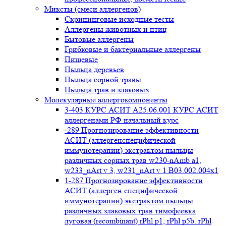
Миксты (смеси аллергенов)
Cкрининговые исходные тесты
Аллергены животных и птиц
Бытовые аллергены
Грибковые и бактериальные аллергены
Пищевые
Пыльца деревьев
Пыльца сорной травы
Пыльца трав и злаковых
Молекулярные аллергокомпоненты
3-403 КУРС АСИТ А25.06.001 КУРС АСИТ
аллергенами РФ начальный курс
-289 Прогнозирование эффективности
АСИТ (аллергенспецифической
иммунотерапии) экстрактом пыльцы
различных сорных трав w230-nAmb a1,
w233_nArt v 3, w231_nArt v 1 В03.002.004x1
1-287 Прогнозирование эффективности
АСИТ (аллерген специфической
иммунотерапии) экстрактом пыльцы
различных злаковых трав тимофеевка
луговая (recombinant) rPhl p1, rPhl p5b. rPhl