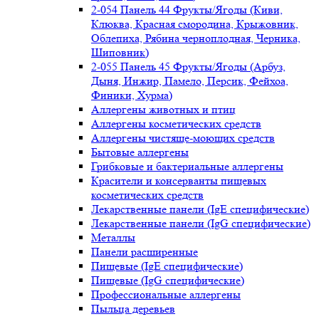
2-054 Панель 44 Фрукты/Ягоды (Киви,
Клюква, Красная смородина, Крыжовник,
Облепиха, Рябина черноплодная, Черника,
Шиповник)
2-055 Панель 45 Фрукты/Ягоды (Арбуз,
Дыня, Инжир, Памело, Персик, Фейхоа,
Финики, Хурма)
Аллергены животных и птиц
Аллергены косметических средств
Аллергены чистяще-моющих средств
Бытовые аллергены
Грибковые и бактериальные аллергены
Красители и консерванты пищевых
косметических средств
Лекарственные панели (IgE специфические)
Лекарственные панели (IgG специфические)
Металлы
Панели расширенные
Пищевые (IgE специфические)
Пищевые (IgG специфические)
Профессиональные аллергены
Пыльца деревьев