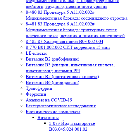
Медикаментозная блокада: паравертебральная
шейного, грудного, поясничного уровня
8-480 82 Процедура 5 A11.02.002#
Медикаментозная блокада: сосцевидного отростка
8-481 83 Процедура 6 A11.02.002#
Медикаментозная блокада: триггерных точек
плечевого пояса, верхних и нижних конечностей
8-485 87 Холодовая проба В03.002.004
8-770 B01.002.002 СИТ коррекция 15 мин
LE-клетки
Витамин В2 (рибофлавин)
Витамин В3 (ниацин, никотиновая кислота,
никотинамид, витамин PP)
Витамин В5 (пантотеновая кислота)
Витамин В6 (пиридоксин)
Трансферрин
Ферритин
Анализы на COVID-19
Бактериологические исследования
Биохимические комплексы
Витамины
5-073 Йод в сыворотке
B03.045.024.001.02