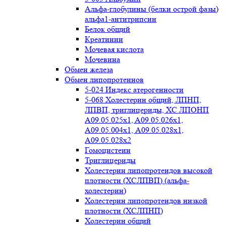
Альфа-глобулины (белки острой фазы)
альфа1-антитрипсин
Белок общий
Креатинин
Мочевая кислота
Мочевина
Обмен железа
Обмен липопротеинов
5-024 Индекс атерогенности
5-068 Холестерин общий, ЛПНП,
ЛПВП, триглицериды, ХС ЛПОНП
А09.05.025x1, A09.05.026х1,
А09.05.004х1, А09.05.028х1,
А09.05.028х2
Гомоцистеин
Триглицериды
Холестерин липопротеидов высокой
плотности (ХСЛПВП) (альфа-
холестерин)
Холестерин липопротеидов низкой
плотности (ХСЛПНП)
Холестерин общий