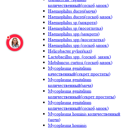
количественный(соскоб,мазок)
Haemophilus ducrei(моча)
Haemophilus ducrei(соскоб,мазок)
Haemophilus sp.(мокрота)
Haemophilus sp.(носоглотка)
Haemophilus spp.(мокрота)
Haemophilus spp.(носоглотка)
Haemophilus spp.(соскоб,мазок)
Helicobacter pylori(кал)
Lactobacillus spp. (соскоб, мазок)
Mobiluncus curtissi (соскоб,мазок)
Mycoplasma genitalium
качественный(секрет простаты)
Mycoplasma genitalium
количественный(моча)
Mycoplasma genitalium
количественный(секрет простаты)
Mycoplasma genitalium
количественный(соскоб,мазок)
Mycoplasma hominis количественный
(моча)
Mycoplasma hominis