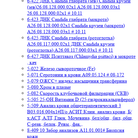
6-422 ДНК Candida глабрата (зев) Candida крузеи
(зев)26.08.128.000.02x1 A26.08.128.000.03x1
26.08.128.000.02x1 # 10.11
6-423 ДНК Candida глабрата (мокрота)
A26.08.128.000.02x1 Candida крузеи (мокрота)
A26.08.128.000.03x1 # 10.11
6-425 ДНК Candida глабрата (ротоглотка)
A26.08.117.000.02x1 ДНК Candida крузеи
(ротоглотка) A26.08.117.000.03x1 # 10.11
6-427 ДНК Пситтакоз (Chlamydia psittaci) в мокроте
, кач
5-022 Железо сывороточное (Fe)
5-071 Серотонин в крови A09.05.124 # 08-172
5-079 ОЖСС+ индекс насыщения трансферина
5-080 Хром в плазме
5-082 Скорость клубочковой фильтрации (СКВ)
5-505 25-ОН Витамин D (25-гидрокикальциферол)
5-509 Анализ крови общетерапевтический 3
B03.016.004x1#П/о АСИТ:Клин. анализ крови, Б/
х:АСТ, АЛТ, Глюк.,Мочевина, бел/общ., бил, общ,
C-реак, белок, Ревм., фак.,
8-409 10 Забор анализов A11.01.001# Биопсия
кожи