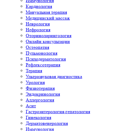
Иммунология
Кардиология
Мануальная терапия
Медицинский массаж
Неврология
Нефрология
Оториноларингология
Онлайн консультации
Остеопатия
Пульмонология
Психодерматология
Рефлексотерапия
Терапия
Ультразвуковая диагностика
Урология
Физиотерапия
Эндокринология
Аллергология
Асит
Гастроэнтерология-гепатология
Гинекология
Дерматовенерология
Иммунология