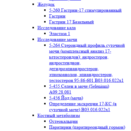
Желудок
5-260 Гастрин-17 стимулированный
Гастрин
Гастрин 17 Базальный
Исследование кала
Эластаза 1
Исследование мочи
5-264 Стероидный профиль суточной
мочи (комплексный анализ 17-
кетостероидов): андростерон,
андростендион,
дегидроэпиандростерон,
этиохоанолон, эпиандростерон,
тестостерон 95-86-601 B03.016.022x1
5-455 Селен в моче (Selenium)
A09.28.081
5-456 Йод (моча)
Определение экскреции 17-КС (в
суточной моче) B03.016.022x1
Костный метаболизм
Остеокальцин
Паратирин (паратиреоидный гормон)