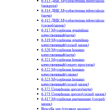
6-313 ДНК Mycobacterium tuberculosis
(мокрота)
6-314 ДНК Mycobacterium tuberculosis
(моча)
6-315 ДНК Mycobacterium tuberculosis
(соскоб/мазок)
6-317 Mycoplasma genitalium
качественный(моча)
6-319 Mycoplasma genitalium
качественный(соскоб,мазок)
6-320 Mycoplasma hominis
качественный(моча)
6-321 Mycoplasma hominis
качественный(секрет простаты)
6-322 Mycoplasma hominis
качественный(слюна)
6-323 Mycoplasma hominis
качественный(соскоб,мазок)
6-372 Ureaplasma species(моча)
6-373 Ureaplasma species(соскоб,мазок)
6-417 Mycoplasma pneumoniae (соскоб/
мазок)
Brucella spp.(грудное молоко)