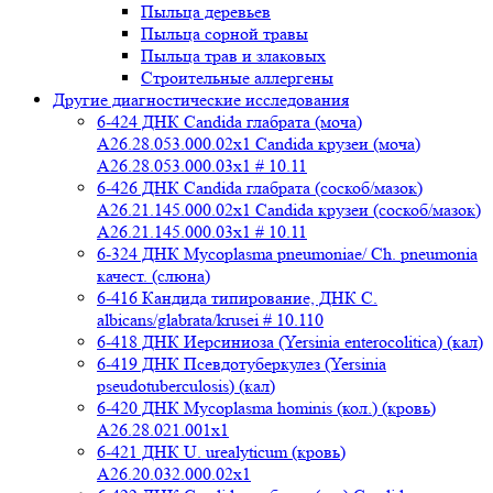
Пыльца деревьев
Пыльца сорной травы
Пыльца трав и злаковых
Строительные аллергены
Другие диагностические исследования
6-424 ДНК Candida глабрата (моча)
A26.28.053.000.02x1 Candida крузеи (моча)
A26.28.053.000.03x1 # 10.11
6-426 ДНК Candida глабрата (соскоб/мазок)
A26.21.145.000.02x1 Candida крузеи (соскоб/мазок)
A26.21.145.000.03x1 # 10.11
6-324 ДНК Mycoplasma pneumoniae/ Ch. pneumonia
качест. (слюна)
6-416 Кандида типирование, ДНК C.
albicans/glabrata/krusei # 10.110
6-418 ДНК Иерсиниоза (Yersinia enterocolitica) (кал)
6-419 ДНК Псевдотуберкулез (Yersinia
pseudotuberculosis) (кал)
6-420 ДНК Mycoplasma hominis (кол.) (кровь)
A26.28.021.001x1
6-421 ДНК U. urealyticum (кровь)
A26.20.032.000.02х1