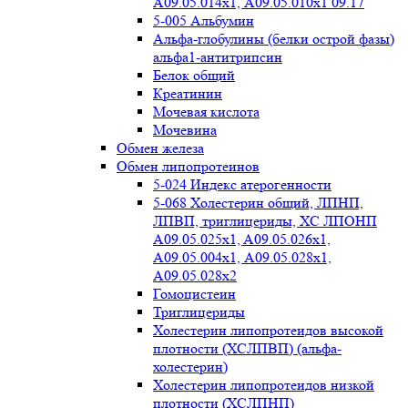
А09.05.014х1, А09.05.010х1 09.17
5-005 Альбумин
Альфа-глобулины (белки острой фазы)
альфа1-антитрипсин
Белок общий
Креатинин
Мочевая кислота
Мочевина
Обмен железа
Обмен липопротеинов
5-024 Индекс атерогенности
5-068 Холестерин общий, ЛПНП,
ЛПВП, триглицериды, ХС ЛПОНП
А09.05.025x1, A09.05.026х1,
А09.05.004х1, А09.05.028х1,
А09.05.028х2
Гомоцистеин
Триглицериды
Холестерин липопротеидов высокой
плотности (ХСЛПВП) (альфа-
холестерин)
Холестерин липопротеидов низкой
плотности (ХСЛПНП)