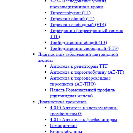
5-234 Исследование уровня
прокальцитонина в крови
Тиреоглобулин (ТГ)
Тироксин общий (Т4)
Тироксин свободный (FT4)
Тиротропин (тиреотропный гормон,
ТТГ)
Трийодтиронин общий (Т3)
Трийодтиронин свободный (FT3)
Диагностика заболеваний щитовидной
железы
Антитела к рецепторам ТТГ
Антитела к тиреоглобулину (АТ-ТГ)
Антитела к тиреопероксидазе
тиреоцитов (АТ-ТПО)
Панель Гормональный профиль
(щитовидная железа)
Диагностика тромбозов
4-010 Антитела к клеткам крови-
тромбоцитам G
4-015 Антитела к фосфолипидам
Гомоцистеин
Криоглобулины