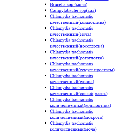
Brucella spp.(моча)
Campylobacter spp(кал)
Chlamydia trachomatis
качественный(коньюктива)
Chlamydia trachomatis
качественный(моча)
Chlamydia trachomatis
качественный(носоглотка)
Chlamydia trachomatis
качественный(ротоглотка)
Chlamydia trachomatis
качественный(секрет простаты)
Chlamydia trachomatis
качественный(слюна)
Chlamydia trachomatis
качественный(соскоб,мазок)
Chlamydia trachomatis
количественный(коньюктива)
Chlamydia trachomatis
количественный(мокрота)
Chlamydia trachomatis
количественный(моча)