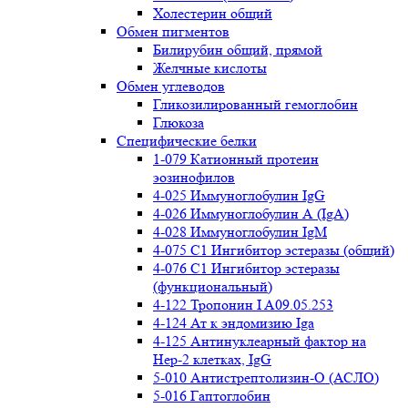
Холестерин общий
Обмен пигментов
Билирубин общий, прямой
Желчные кислоты
Обмен углеводов
Гликозилированный гемоглобин
Глюкоза
Специфические белки
1-079 Катионный протеин
эозинофилов
4-025 Иммуноглобулин IgG
4-026 Иммуноглобулин А (IgA)
4-028 Иммуноглобулин IgM
4-075 С1 Ингибитор эстеразы (общий)
4-076 С1 Ингибитор эстеразы
(функциональный)
4-122 Тропонин I A09.05.253
4-124 Ат к эндомизию Iga
4-125 Антинуклеарный фактор на
Нер-2 клетках, IgG
5-010 Антистрептолизин-О (АСЛО)
5-016 Гаптоглобин