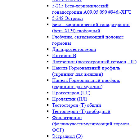
5-215 Бета-хорионический
гонадотропин А09.05.090 #946;-ХГЧ
5-248 Эстриол
Бета - хорионический гонадотропин
(бета-ХГЧ) свободный
Глобулин, связывающий половые
гормоны
Дигидротестостерон
Ингибин В
Лютропин (лютеотропный гормон, ЛГ)
Панель Гормональный профиль
(скрининг для женщин)
Панель Гормональный профиль
(скрининг для мужчин)
Прогестерон (ПГ)
Пролактин (ПЛ)
Тестостерон (Т) общий
Тестостерон (Т) свободный
Фоллитропин
(фолликулостимулирующий гормон,
ФСГ)
Эстрадиол (Э)