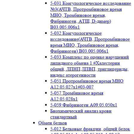
5-031 Коагулологическое исследование
№3(АЧТВ, Протромбиновое время
МНО, Тромбиновое время,
Фибриноген, АТIII, D-димер)
B03.005.006x1
5-032 Коагулологическое
исследование(АЧТВ, Протромбиновое
время МНО, Тромбиновое время,
Фибриноген) B03.005.006x1
5-033 Комплекс по оценке нарушений
липидного обмена 1 #Халестерин
общий, ЛПНП,ЛПВП, триглицериды,
индекс атерогенности
5-051 Протромбиновое время МНО
А12.05.027x1#03-007
5-057 Тромбиновое время
А12.05.028x1
5-059 Фибриноген А09.05.050x1
Биохимический анализ крови
стандартный
Обмен белков
5-012 Белковые фракции, общий белок