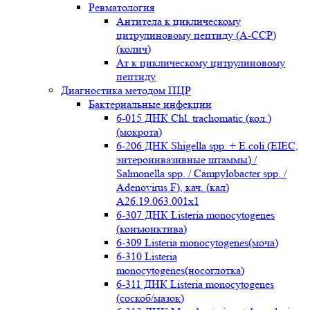
Ревматология
Антитела к циклическому
цитрулиновому пептиду (A-ССР)
(колич)
Ат к циклическому цитрулиновому
пептиду
Диагностика методом ПЦР
Бактериальные инфекции
6-015 ДНК Chl. trachomatic (кол.)
(мокрота)
6-206 ДНК Shigella spp. + E.coli (EIEC,
энтероинвазивные штаммы) /
Salmonella spp. / Campylobacter spp. /
Adenovirus F), кач. (кал)
A26.19.063.001x1
6-307 ДНК Listeria monocytogenes
(конъюнктива)
6-309 Listeria monocytogenes(моча)
6-310 Listeria
monocytogenes(носоглотка)
6-311 ДНК Listeria monocytogenes
(соскоб/мазок)