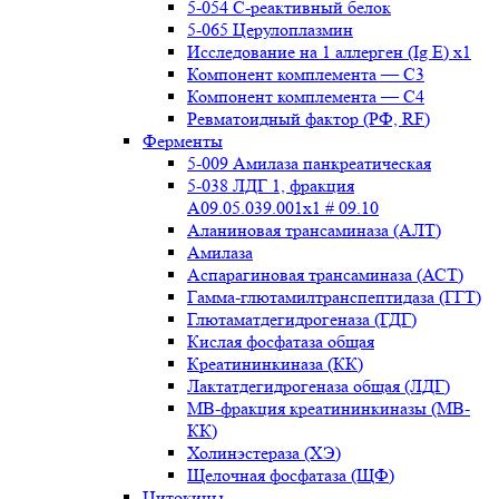
5-054 С-реактивный белок
5-065 Церулоплазмин
Исследование на 1 аллерген (Ig E) x1
Компонент комплемента — С3
Компонент комплемента — С4
Ревматоидный фактор (РФ, RF)
Ферменты
5-009 Амилаза панкреатическая
5-038 ЛДГ 1, фракция
A09.05.039.001x1 # 09.10
Аланиновая трансаминаза (АЛТ)
Амилаза
Аспарагиновая трансаминаза (АСТ)
Гамма-глютамилтранспептидаза (ГГТ)
Глютаматдегидрогеназа (ГДГ)
Кислая фосфатаза общая
Креатининкиназа (КК)
Лактатдегидрогеназа общая (ЛДГ)
МВ-фракция креатининкиназы (МВ-
КК)
Холинэстераза (ХЭ)
Щелочная фосфатаза (ЩФ)
Цитокины