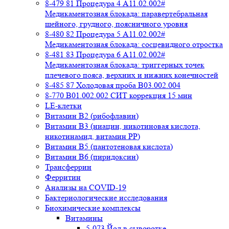
8-479 81 Процедура 4 A11.02.002#
Медикаментозная блокада: паравертебральная
шейного, грудного, поясничного уровня
8-480 82 Процедура 5 A11.02.002#
Медикаментозная блокада: сосцевидного отростка
8-481 83 Процедура 6 A11.02.002#
Медикаментозная блокада: триггерных точек
плечевого пояса, верхних и нижних конечностей
8-485 87 Холодовая проба В03.002.004
8-770 B01.002.002 СИТ коррекция 15 мин
LE-клетки
Витамин В2 (рибофлавин)
Витамин В3 (ниацин, никотиновая кислота,
никотинамид, витамин PP)
Витамин В5 (пантотеновая кислота)
Витамин В6 (пиридоксин)
Трансферрин
Ферритин
Анализы на COVID-19
Бактериологические исследования
Биохимические комплексы
Витамины
5-073 Йод в сыворотке