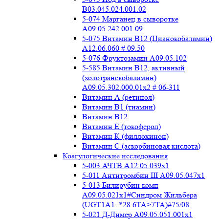
B03.045.024.001.02
5-074 Марганец в сыворотке
A09.05.242.001.09
5-075 Витамин В12 (Цианокобаламин)
A12.06.060 # 09.50
5-076 Фруктозамин A09.05.102
5-585 Витамин B12, активный
(холотранскобаламин)
A09.05.302.000.01x2 # 06-311
Витамин А (ретинол)
Витамин В1 (тиамин)
Витамин В12
Витамин Е (токоферол)
Витамин К (филлохинон)
Витамин С (аскорбиновая кислота)
Коагулогические исследования
5-003 АЧТВ А12.05.039x1
5-011 Антитромбин III А09.05.047x1
5-013 Билирубин комп
A09.05.021x1#Синдром Жильбера
(UGT1A1: *28 6TA>7TA)#75/08
5-021 Д-Димер А09.05.051.001x1