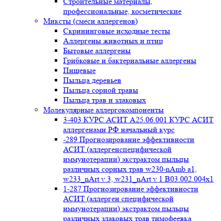
Строительные материалы,
профессиональные, косметические
Миксты (смеси аллергенов)
Cкрининговые исходные тесты
Аллергены животных и птиц
Бытовые аллергены
Грибковые и бактериальные аллергены
Пищевые
Пыльца деревьев
Пыльца сорной травы
Пыльца трав и злаковых
Молекулярные аллергокомпоненты
3-403 КУРС АСИТ А25.06.001 КУРС АСИТ
аллергенами РФ начальный курс
-289 Прогнозирование эффективности
АСИТ (аллергенспецифической
иммунотерапии) экстрактом пыльцы
различных сорных трав w230-nAmb a1,
w233_nArt v 3, w231_nArt v 1 В03.002.004x1
1-287 Прогнозирование эффективности
АСИТ (аллерген специфической
иммунотерапии) экстрактом пыльцы
различных злаковых трав тимофеевка