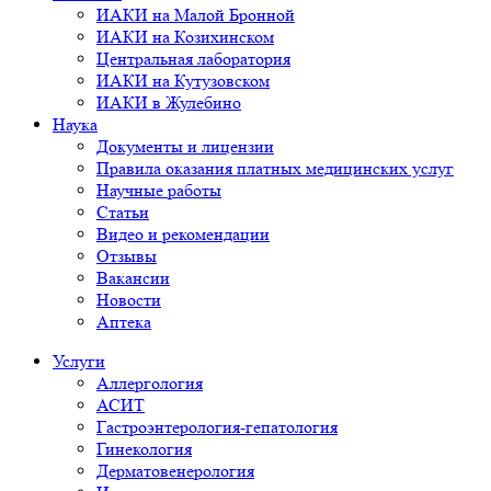
ИАКИ на Малой Бронной
ИАКИ на Козихинском
Центральная лаборатория
ИАКИ на Кутузовском
ИАКИ в Жулебино
Наука
Документы и лицензии
Правила оказания платных медицинских услуг
Научные работы
Статьи
Видео и рекомендации
Отзывы
Вакансии
Новости
Аптека
Услуги
Аллергология
АСИТ
Гастроэнтерология-гепатология
Гинекология
Дерматовенерология