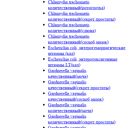
Chlamydia trachomatis
количественный(ротоглотка)
Chlamydia trachomatis
количественный(секрет простаты)
Chlamydia trachomatis
количественный(слюна)
Chlamydia trachomatis
количественный(соскоб,мазок)
Escherichia coli, энтерогеморрагические
штаммы (кал)
Escherichia coli, энтеротоксигенные
штаммы LT(кал)
Gardnerella vaginalis
качественный(моча)
Gardnerella vaginalis
качественный(секрет простаты)
Gardnerella vaginalis
качественный(соскоб,мазок)
Gardnerella vaginalis
количественный(моча)
Gardnerella vaginalis
количественный(секрет простаты)
Gardnerella vaginalis