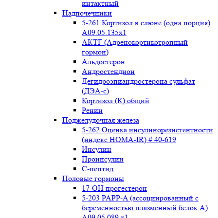
интактный
Надпочечники
5-261 Кортизол в слюне (одна порция)
A09.05.135x1
АКТГ (Адренокортикотропный
гормон)
Альдостерон
Андростендион
Дегидроэпиандростерона сульфат
(ДЭА-с)
Кортизол (К) общий
Ренин
Поджелудочная железа
5-262 Оценка инсулинорезистентности
(индекс HOMA-IR) # 40-619
Инсулин
Проинсулин
С-пептид
Половые гормоны
17-ОН прогестерон
5-203 PAPP-A (ассоциированный с
беременностью плазменный белок А)
А09.05.089 x1