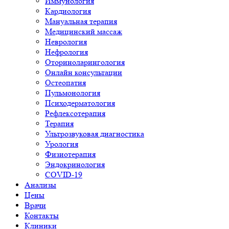
Иммунология
Кардиология
Мануальная терапия
Медицинский массаж
Неврология
Нефрология
Оториноларингология
Онлайн консультации
Остеопатия
Пульмонология
Психодерматология
Рефлексотерапия
Терапия
Ультрозвуковая диагностика
Урология
Физиотерапия
Эндокринология
COVID-19
Анализы
Цены
Врачи
Контакты
Клиники