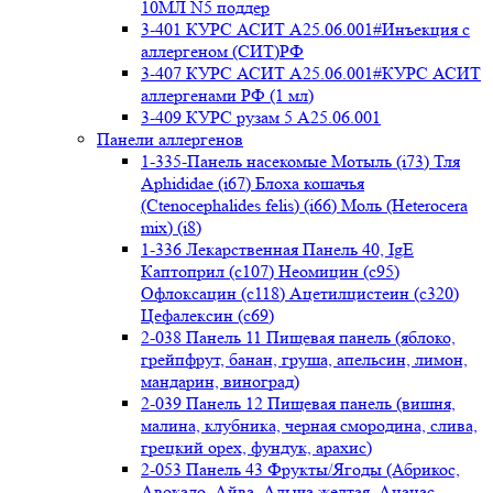
10МЛ N5 поддер
3-401 КУРС АСИТ А25.06.001#Инъекция с
аллергеном (СИТ)РФ
3-407 КУРС АСИТ А25.06.001#КУРС АСИТ
аллергенами РФ (1 мл)
3-409 КУРС рузам 5 А25.06.001
Панели аллергенов
1-335-Панель насекомые Мотыль (i73) Тля
Aphididae (i67) Блоха кошачья
(Ctenocephalides felis) (i66) Моль (Heterocera
mix) (i8)
1-336 Лекарственная Панель 40, IgE
Каптоприл (с107) Неомицин (c95)
Офлоксацин (с118) Ацетилцистеин (с320)
Цефалексин (с69)
2-038 Панель 11 Пищевая панель (яблоко,
грейпфрут, банан, груша, апельсин, лимон,
мандарин, виноград)
2-039 Панель 12 Пищевая панель (вишня,
малина, клубника, черная смородина, слива,
грецкий орех, фундук, арахис)
2-053 Панель 43 Фрукты/Ягоды (Абрикос,
Авокадо, Айва, Алыча желтая, Ананас,