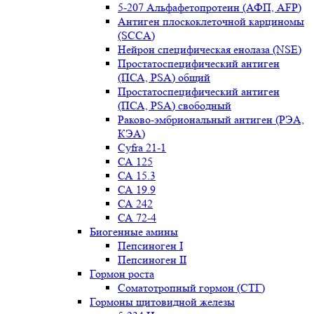
5-207 Альфафетопротеин (АФП, AFP)
Антиген плоскоклеточной карциномы
(SCCA)
Нейрон специфическая енолаза (NSE)
Простатоспецифический антиген
(ПСА, PSA) общий
Простатоспецифический антиген
(ПСА, PSA) свободный
Раково-эмбриональный антиген (РЭА,
КЭА)
Сyfra 21-1
СА 125
СА 15.3
СА 19.9
СА 242
СА 72-4
Биогенные амины
Пепсиноген I
Пепсиноген II
Гормон роста
Соматотропный гормон (СТГ)
Гормоны щитовидной железы