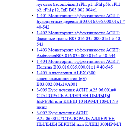
луговая (recombinant) rPhl p1, rPhl p5b. rPhl
p2, rPhl p12, IgE В03.002.004x1
1-401 Мониторинг эффективности АСИТ:
Букоцветные деревья B03.016.035.000.01x1 #
40-542
1-402 Мониторинг эффективности АСИТ:
Злаковые травы B03.016.035.000.01x1 # 40-
543
1-403 Мониторинг эффективности АСИТ:
АмброзияB03.016.035.000.01x1 # 40-544
1-404 Мониторинг эффективности АСИТ:
Полынь B03.016.035.000.01x1 # 40-545
1-405 Аллергочип ALEX (300
аллергокомпонентов IgE)
В03.002.004x1#А001
3-005 Курс лечения АСИТ А25.06.001##
СТАЛОРАЛЬ АЛЛЕРГЕН ПЫЛЬЦЫ
БЕРЕЗЫ или КЛЕЩ 10 ИР/МЛ 10МЛ N3
иниц
3-007 Курс лечения АСИТ
А25.06.001##СТАЛОРАЛЬ АЛЛЕРГЕН
ПЫЛЬЦЫ БЕРЕЗЫ или КЛЕЩ 300ИР/МЛ