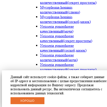
количественный(секрет простаты)
Mycoplasma hominis
количественный(слюна)
Mycoplasma hominis
количественный(соскоб,мазок)
Neisseria gonorrhoeae
качественный(моча)
Neisseria gonorrhoeae
качественный(секрет простаты)
Neisseria gonorrhoeae
качественный(соскоб,мазок)
Neisseria gonorrhoeae
количественный(моча)
Neisseria gonorrhoeae
количественный(секрет простаты)
Neisseria gonorrhoeae
Данный сайт использует cookie-файлы, а также собирает данные
количественный(соскоб,мазок)
об IP-адресе и местоположении с целью предоставления наиболее
Streptococcus pyogenes (мокрота)
корректной информации по Вашему запросу. Продолжая
Streptococcus pyogenes (носоглотка)
использовать данный ресурс, Вы автоматически соглашаетесь с
Streptococcus pyogenes(мазок с раневой
использованием данных технологий.
поверхности)
ХОРОШО
Treponema pallidum(моча)