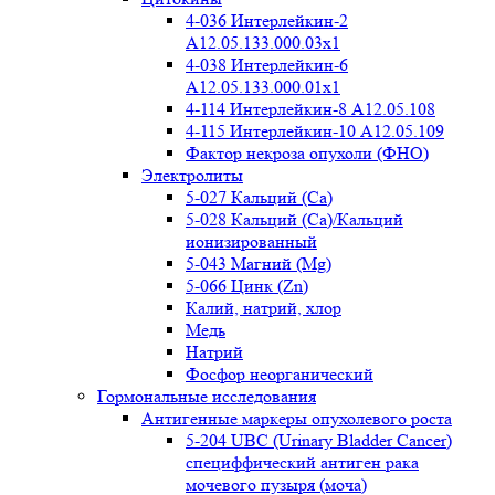
4-036 Интерлейкин-2
A12.05.133.000.03x1
4-038 Интерлейкин-6
A12.05.133.000.01x1
4-114 Интерлейкин-8 A12.05.108
4-115 Интерлейкин-10 A12.05.109
Фактор некроза опухоли (ФНО)
Электролиты
5-027 Кальций (Ca)
5-028 Кальций (Ca)/Кальций
ионизированный
5-043 Магний (Mg)
5-066 Цинк (Zn)
Калий, натрий, хлор
Медь
Натрий
Фосфор неорганический
Гормональные исследования
Антигенные маркеры опухолевого роста
5-204 UBC (Urinary Bladder Cancer)
специффический антиген рака
мочевого пузыря (моча)