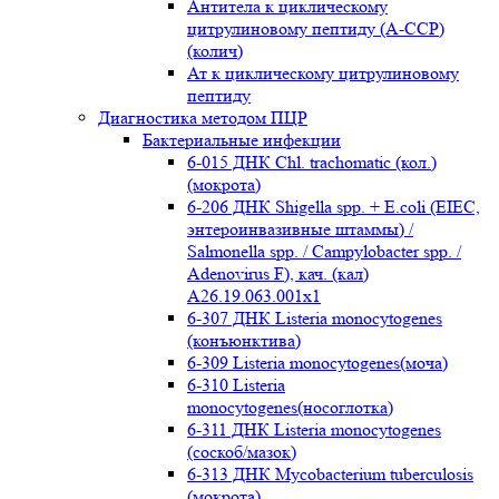
Антитела к циклическому
цитрулиновому пептиду (A-ССР)
(колич)
Ат к циклическому цитрулиновому
пептиду
Диагностика методом ПЦР
Бактериальные инфекции
6-015 ДНК Chl. trachomatic (кол.)
(мокрота)
6-206 ДНК Shigella spp. + E.coli (EIEC,
энтероинвазивные штаммы) /
Salmonella spp. / Campylobacter spp. /
Adenovirus F), кач. (кал)
A26.19.063.001x1
6-307 ДНК Listeria monocytogenes
(конъюнктива)
6-309 Listeria monocytogenes(моча)
6-310 Listeria
monocytogenes(носоглотка)
6-311 ДНК Listeria monocytogenes
(соскоб/мазок)
6-313 ДНК Mycobacterium tuberculosis
(мокрота)