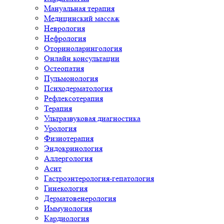
Мануальная терапия
Медицинский массаж
Неврология
Нефрология
Оториноларингология
Онлайн консультации
Остеопатия
Пульмонология
Психодерматология
Рефлексотерапия
Терапия
Ультразвуковая диагностика
Урология
Физиотерапия
Эндокринология
Аллергология
Асит
Гастроэнтерология-гепатология
Гинекология
Дерматовенерология
Иммунология
Кардиология