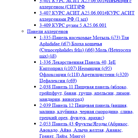
3-401 КУРС АСИТ А25.06.001#Инъекция с
аллергеном (СИТ)РФ
3-407 КУРС АСИТ А25.06.001#КУРС АСИТ
аллергенами РФ (1 мл)
3-409 КУРС рузам 5 А25.06.001
Панели аллергенов
1-335-Панель насекомые Мотыль (i73) Тля
Aphididae (i67) Блоха кошачья
(Ctenocephalides felis) (i66) Моль (Heterocera
mix) (i8)
1-336 Лекарственная Панель 40, IgE
Каптоприл (с107) Неомицин (c95)
Офлоксацин (с118) Ацетилцистеин (с320)
Цефалексин (с69)
2-038 Панель 11 Пищевая панель (яблоко,
грейпфрут, банан, груша, апельсин, лимон,
мандарин, виноград)
2-039 Панель 12 Пищевая панель (вишня,
малина, клубника, черная смородина, слива,
грецкий орех, фундук, арахис)
2-053 Панель 43 Фрукты/Ягоды (Абрикос,
Авокадо, Айва, Алыча желтая, Ананас,
Гранат, Лайм, Манго)