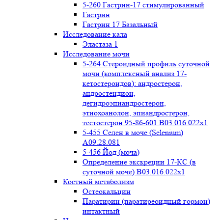
5-260 Гастрин-17 стимулированный
Гастрин
Гастрин 17 Базальный
Исследование кала
Эластаза 1
Исследование мочи
5-264 Стероидный профиль суточной
мочи (комплексный анализ 17-
кетостероидов): андростерон,
андростендион,
дегидроэпиандростерон,
этиохоанолон, эпиандростерон,
тестостерон 95-86-601 B03.016.022x1
5-455 Селен в моче (Selenium)
A09.28.081
5-456 Йод (моча)
Определение экскреции 17-КС (в
суточной моче) B03.016.022x1
Костный метаболизм
Остеокальцин
Паратирин (паратиреоидный гормон)
интактный