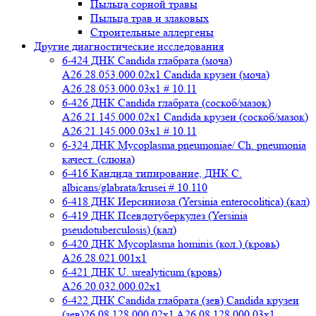
Пыльца сорной травы
Пыльца трав и злаковых
Строительные аллергены
Другие диагностические исследования
6-424 ДНК Candida глабрата (моча)
A26.28.053.000.02x1 Candida крузеи (моча)
A26.28.053.000.03x1 # 10.11
6-426 ДНК Candida глабрата (соскоб/мазок)
A26.21.145.000.02x1 Candida крузеи (соскоб/мазок)
A26.21.145.000.03x1 # 10.11
6-324 ДНК Mycoplasma pneumoniae/ Ch. pneumonia
качест. (слюна)
6-416 Кандида типирование, ДНК C.
albicans/glabrata/krusei # 10.110
6-418 ДНК Иерсиниоза (Yersinia enterocolitica) (кал)
6-419 ДНК Псевдотуберкулез (Yersinia
pseudotuberculosis) (кал)
6-420 ДНК Mycoplasma hominis (кол.) (кровь)
A26.28.021.001x1
6-421 ДНК U. urealyticum (кровь)
A26.20.032.000.02х1
6-422 ДНК Candida глабрата (зев) Candida крузеи
(зев)26.08.128.000.02x1 A26.08.128.000.03x1