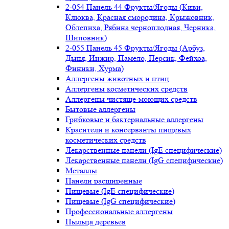
2-054 Панель 44 Фрукты/Ягоды (Киви,
Клюква, Красная смородина, Крыжовник,
Облепиха, Рябина черноплодная, Черника,
Шиповник)
2-055 Панель 45 Фрукты/Ягоды (Арбуз,
Дыня, Инжир, Памело, Персик, Фейхоа,
Финики, Хурма)
Аллергены животных и птиц
Аллергены косметических средств
Аллергены чистяще-моющих средств
Бытовые аллергены
Грибковые и бактериальные аллергены
Красители и консерванты пищевых
косметических средств
Лекарственные панели (IgE специфические)
Лекарственные панели (IgG специфические)
Металлы
Панели расширенные
Пищевые (IgE специфические)
Пищевые (IgG специфические)
Профессиональные аллергены
Пыльца деревьев