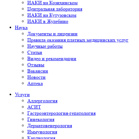
ИАКИ на Козихинском
Центральная лаборатория
ИАКИ на Кутузовском
ИАКИ в Жулебино
Наука
Документы и лицензии
Правила оказания платных медицинских услуг
Научные работы
Статьи
Видео и рекомендации
Отзывы
Вакансии
Новости
Аптека
Услуги
Аллергология
АСИТ
Гастроэнтерология-гепатология
Гинекология
Дерматовенерология
Иммунология
Кардиология