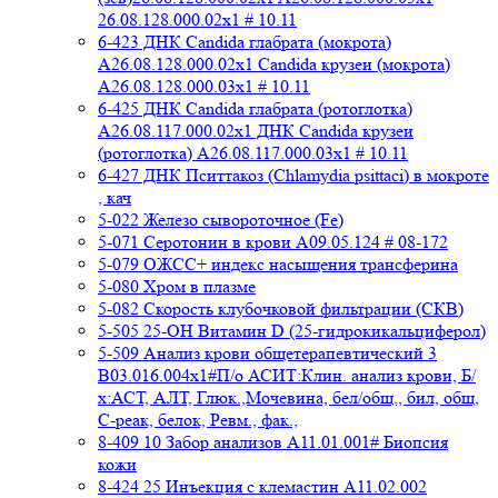
26.08.128.000.02x1 # 10.11
6-423 ДНК Candida глабрата (мокрота)
A26.08.128.000.02x1 Candida крузеи (мокрота)
A26.08.128.000.03x1 # 10.11
6-425 ДНК Candida глабрата (ротоглотка)
A26.08.117.000.02x1 ДНК Candida крузеи
(ротоглотка) A26.08.117.000.03x1 # 10.11
6-427 ДНК Пситтакоз (Chlamydia psittaci) в мокроте
, кач
5-022 Железо сывороточное (Fe)
5-071 Серотонин в крови A09.05.124 # 08-172
5-079 ОЖСС+ индекс насыщения трансферина
5-080 Хром в плазме
5-082 Скорость клубочковой фильтрации (СКВ)
5-505 25-ОН Витамин D (25-гидрокикальциферол)
5-509 Анализ крови общетерапевтический 3
B03.016.004x1#П/о АСИТ:Клин. анализ крови, Б/
х:АСТ, АЛТ, Глюк.,Мочевина, бел/общ., бил, общ,
C-реак, белок, Ревм., фак.,
8-409 10 Забор анализов A11.01.001# Биопсия
кожи
8-424 25 Инъекция с клемастин A11.02.002