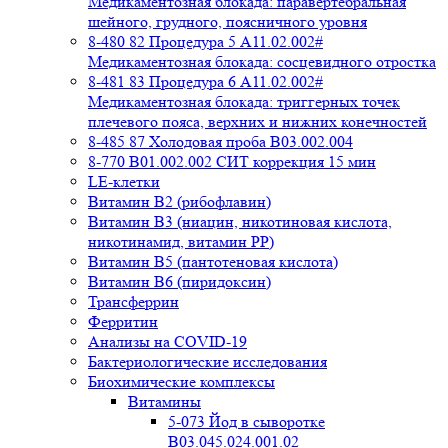
Медикаментозная блокада: паравертебральная
шейного, грудного, поясничного уровня
8-480 82 Процедура 5 A11.02.002#
Медикаментозная блокада: сосцевидного отростка
8-481 83 Процедура 6 A11.02.002#
Медикаментозная блокада: триггерных точек
плечевого пояса, верхних и нижних конечностей
8-485 87 Холодовая проба В03.002.004
8-770 B01.002.002 СИТ коррекция 15 мин
LE-клетки
Витамин В2 (рибофлавин)
Витамин В3 (ниацин, никотиновая кислота,
никотинамид, витамин PP)
Витамин В5 (пантотеновая кислота)
Витамин В6 (пиридоксин)
Трансферрин
Ферритин
Анализы на COVID-19
Бактериологические исследования
Биохимические комплексы
Витамины
5-073 Йод в сыворотке
B03.045.024.001.02