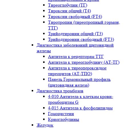
Тиреоглобулин (ТГ)
Тироксин общий (Т4)
Тироксин свободный (FT4)
Тиротропин (тиреотропный гормон,
ТТГ)
Трийодтиронин общий (Т3)
Трийодтиронин свободный (FT3)
Диагностика заболеваний щитовидной
железы
Антитела к рецепторам ТТГ
Антитела к тиреоглобулину (АТ-ТГ)
Антитела к тиреопероксидазе
тиреоцитов (АТ-ТПО)
Панель Гормональный профиль
(щитовидная железа)
Диагностика тромбозов
4-010 Антитела к клеткам крови-
тромбоцитам G
4-015 Антитела к фосфолипидам
Гомоцистеин
Криоглобулины
Желудок