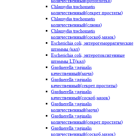
количественный(ротоглотка)
Chlamydia trachomatis
количественный(секрет простаты)
Chlamydia trachomatis
количественный(слюна)
Chlamydia trachomatis
количественный(соскоб,мазок)
Escherichia coli, энтерогеморрагические
штаммы (кал)
Escherichia coli, энтеротоксигенные
штаммы LT(кал)
Gardnerella vaginalis
качественный(моча)
Gardnerella vaginalis
качественный(секрет простаты)
Gardnerella vaginalis
качественный(соскоб,мазок)
Gardnerella vaginalis
количественный(моча)
Gardnerella vaginalis
количественный(секрет простаты)
Gardnerella vaginalis
количественный(соскоб,мазок)