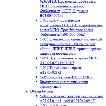
№3(АЧТВ, Протромбиновое время
МНО, Тромбиновое время,
Фибриноген, АТIII, D-димер)
B03.005.006x1
5-032 Коагулологическое
исследование(АЧТВ, Протромбиновое
время МНО, Тромбиновое время,
Фибриноген) B03.005.006x1
5-033 Комплекс по оценке нарушений
липидного обмена 1 #Халестерин
общий, ЛПНП,ЛПВП, триглицериды,
индекс атерогенности
5-051 Протромбиновое время МНО
А12.05.027x1#03-007
5-057 Тромбиновое время
А12.05.028x1
5-059 Фибриноген А09.05.050x1
Биохимический анализ крови
стандартный
Обмен белков
5-012 Белковые фракции, общий белок
А09.05.014х1, А09.05.010х1 09.17
5-005 Альбумин