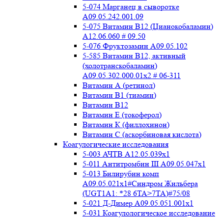
5-074 Марганец в сыворотке
A09.05.242.001.09
5-075 Витамин В12 (Цианокобаламин)
A12.06.060 # 09.50
5-076 Фруктозамин A09.05.102
5-585 Витамин B12, активный
(холотранскобаламин)
A09.05.302.000.01x2 # 06-311
Витамин А (ретинол)
Витамин В1 (тиамин)
Витамин В12
Витамин Е (токоферол)
Витамин К (филлохинон)
Витамин С (аскорбиновая кислота)
Коагулогические исследования
5-003 АЧТВ А12.05.039x1
5-011 Антитромбин III А09.05.047x1
5-013 Билирубин комп
A09.05.021x1#Синдром Жильбера
(UGT1A1: *28 6TA>7TA)#75/08
5-021 Д-Димер А09.05.051.001x1
5-031 Коагулологическое исследование