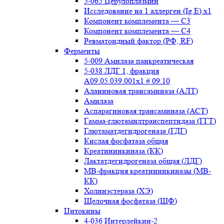
5-065 Церулоплазмин
Исследование на 1 аллерген (Ig E) x1
Компонент комплемента — С3
Компонент комплемента — С4
Ревматоидный фактор (РФ, RF)
Ферменты
5-009 Амилаза панкреатическая
5-038 ЛДГ 1, фракция
A09.05.039.001x1 # 09.10
Аланиновая трансаминаза (АЛТ)
Амилаза
Аспарагиновая трансаминаза (АСТ)
Гамма-глютамилтранспептидаза (ГГТ)
Глютаматдегидрогеназа (ГДГ)
Кислая фосфатаза общая
Креатининкиназа (КК)
Лактатдегидрогеназа общая (ЛДГ)
МВ-фракция креатининкиназы (МВ-
КК)
Холинэстераза (ХЭ)
Щелочная фосфатаза (ЩФ)
Цитокины
4-036 Интерлейкин-2