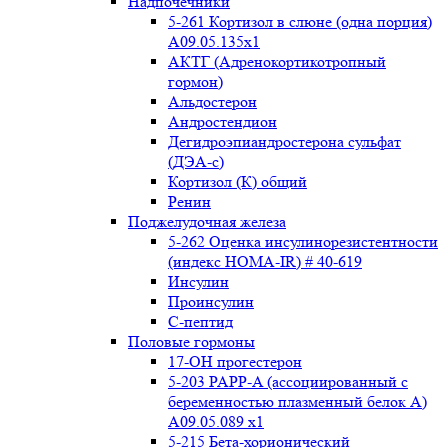
Надпочечники
5-261 Кортизол в слюне (одна порция)
A09.05.135x1
АКТГ (Адренокортикотропный
гормон)
Альдостерон
Андростендион
Дегидроэпиандростерона сульфат
(ДЭА-с)
Кортизол (К) общий
Ренин
Поджелудочная железа
5-262 Оценка инсулинорезистентности
(индекс HOMA-IR) # 40-619
Инсулин
Проинсулин
С-пептид
Половые гормоны
17-ОН прогестерон
5-203 PAPP-A (ассоциированный с
беременностью плазменный белок А)
А09.05.089 x1
5-215 Бета-хорионический