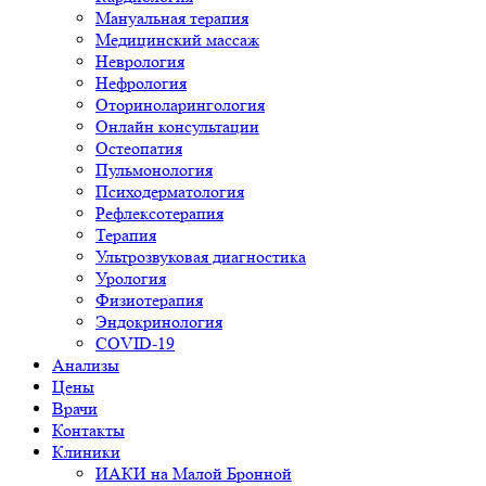
Мануальная терапия
Медицинский массаж
Неврология
Нефрология
Оториноларингология
Онлайн консультации
Остеопатия
Пульмонология
Психодерматология
Рефлексотерапия
Терапия
Ультрозвуковая диагностика
Урология
Физиотерапия
Эндокринология
COVID-19
Анализы
Цены
Врачи
Контакты
Клиники
ИАКИ на Малой Бронной