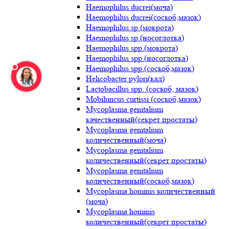
Haemophilus ducrei(моча)
Haemophilus ducrei(соскоб,мазок)
Haemophilus sp.(мокрота)
Haemophilus sp.(носоглотка)
Haemophilus spp.(мокрота)
Haemophilus spp.(носоглотка)
Haemophilus spp.(соскоб,мазок)
Helicobacter pylori(кал)
Lactobacillus spp. (соскоб, мазок)
Mobiluncus curtissi (соскоб,мазок)
Mycoplasma genitalium
качественный(секрет простаты)
Mycoplasma genitalium
количественный(моча)
Mycoplasma genitalium
количественный(секрет простаты)
Mycoplasma genitalium
количественный(соскоб,мазок)
Mycoplasma hominis количественный
(моча)
Mycoplasma hominis
количественный(секрет простаты)