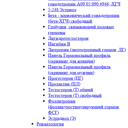
гонадотропин А09.05.090 #946;-ХГЧ
5-248 Эстриол
Бета - хорионический гонадотропин
(бета-ХГЧ) свободный
Глобулин, связывающий половые
гормоны
Дигидротестостерон
Ингибин В
Лютропин (лютеотропный гормон, ЛГ)
Панель Гормональный профиль
(скрининг для женщин)
Панель Гормональный профиль
(скрининг для мужчин)
Прогестерон (ПГ)
Пролактин (ПЛ)
Тестостерон (Т) общий
Тестостерон (Т) свободный
Фоллитропин
(фолликулостимулирующий гормон,
ФСГ)
Эстрадиол (Э)
Ревматология