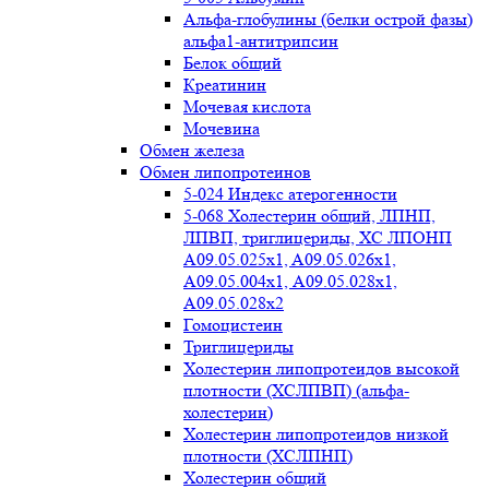
Альфа-глобулины (белки острой фазы)
альфа1-антитрипсин
Белок общий
Креатинин
Мочевая кислота
Мочевина
Обмен железа
Обмен липопротеинов
5-024 Индекс атерогенности
5-068 Холестерин общий, ЛПНП,
ЛПВП, триглицериды, ХС ЛПОНП
А09.05.025x1, A09.05.026х1,
А09.05.004х1, А09.05.028х1,
А09.05.028х2
Гомоцистеин
Триглицериды
Холестерин липопротеидов высокой
плотности (ХСЛПВП) (альфа-
холестерин)
Холестерин липопротеидов низкой
плотности (ХСЛПНП)
Холестерин общий