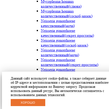
Mycoplasma hominis
количественный(слюна)
Mycoplasma hominis
количественный(соскоб,мазок)
Neisseria gonorrhoeae
качественный(моча)
Neisseria gonorrhoeae
качественный(секрет простаты)
Neisseria gonorrhoeae
качественный(соскоб,мазок)
Neisseria gonorrhoeae
количественный(моча)
Neisseria gonorrhoeae
количественный(секрет простаты)
Neisseria gonorrhoeae
количественный(соскоб,мазок)
Данный сайт использует cookie-файлы, а также собирает данные
Streptococcus pyogenes (мокрота)
об IP-адресе и местоположении с целью предоставления наиболее
Streptococcus pyogenes (носоглотка)
корректной информации по Вашему запросу. Продолжая
Streptococcus pyogenes(мазок с раневой
использовать данный ресурс, Вы автоматически соглашаетесь с
поверхности)
использованием данных технологий.
Treponema pallidum(моча)
ХОРОШО
Treponema pallidum(секрет простаты)
Treponema pallidum(соскоб,мазок)