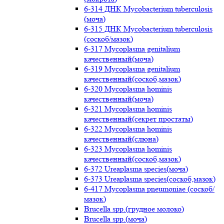
6-314 ДНК Mycobacterium tuberculosis
(моча)
6-315 ДНК Mycobacterium tuberculosis
(соскоб/мазок)
6-317 Mycoplasma genitalium
качественный(моча)
6-319 Mycoplasma genitalium
качественный(соскоб,мазок)
6-320 Mycoplasma hominis
качественный(моча)
6-321 Mycoplasma hominis
качественный(секрет простаты)
6-322 Mycoplasma hominis
качественный(слюна)
6-323 Mycoplasma hominis
качественный(соскоб,мазок)
6-372 Ureaplasma species(моча)
6-373 Ureaplasma species(соскоб,мазок)
6-417 Mycoplasma pneumoniae (соскоб/
мазок)
Brucella spp.(грудное молоко)
Brucella spp.(моча)