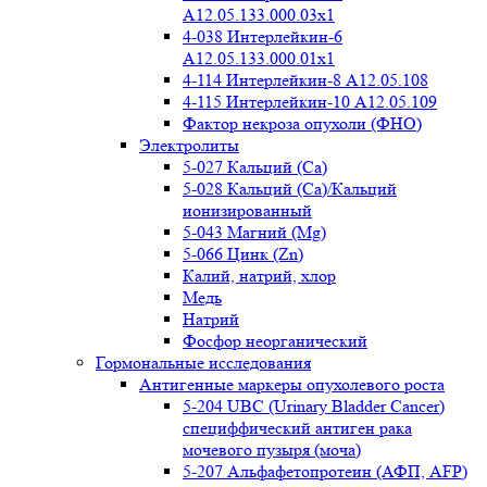
A12.05.133.000.03x1
4-038 Интерлейкин-6
A12.05.133.000.01x1
4-114 Интерлейкин-8 A12.05.108
4-115 Интерлейкин-10 A12.05.109
Фактор некроза опухоли (ФНО)
Электролиты
5-027 Кальций (Ca)
5-028 Кальций (Ca)/Кальций
ионизированный
5-043 Магний (Mg)
5-066 Цинк (Zn)
Калий, натрий, хлор
Медь
Натрий
Фосфор неорганический
Гормональные исследования
Антигенные маркеры опухолевого роста
5-204 UBC (Urinary Bladder Cancer)
специффический антиген рака
мочевого пузыря (моча)
5-207 Альфафетопротеин (АФП, AFP)