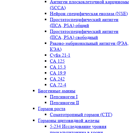
Антиген плоскоклеточной карциномы
(SCCA)
Нейрон специфическая енолаза (NSE)
Простатоспецифический антиген
(ПСА, PSA) общий
Простатоспецифический антиген
(ПСА, PSA) свободный
Раково-эмбриональный антиген (РЭА,
КЭА)
Сyfra 21-1
СА 125
СА 15.3
СА 19.9
СА 242
СА 72-4
Биогенные амины
Пепсиноген I
Пепсиноген II
Гормон роста
Соматотропный гормон (СТГ)
Гормоны щитовидной железы
5-234 Исследование уровня
прокальцитонина в крови