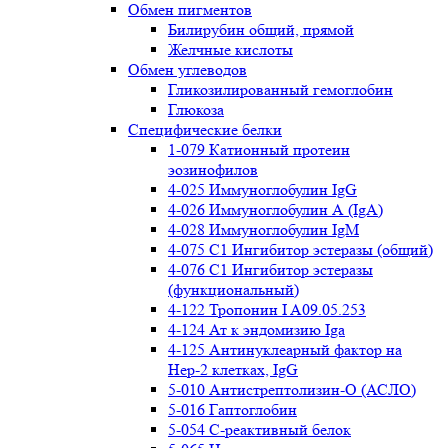
Обмен пигментов
Билирубин общий, прямой
Желчные кислоты
Обмен углеводов
Гликозилированный гемоглобин
Глюкоза
Специфические белки
1-079 Катионный протеин
эозинофилов
4-025 Иммуноглобулин IgG
4-026 Иммуноглобулин А (IgA)
4-028 Иммуноглобулин IgM
4-075 С1 Ингибитор эстеразы (общий)
4-076 С1 Ингибитор эстеразы
(функциональный)
4-122 Тропонин I A09.05.253
4-124 Ат к эндомизию Iga
4-125 Антинуклеарный фактор на
Нер-2 клетках, IgG
5-010 Антистрептолизин-О (АСЛО)
5-016 Гаптоглобин
5-054 С-реактивный белок