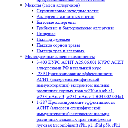
Миксты (смеси аллергенов)
Cкрининговые исходные тесты
Аллергены животных и птиц
Бытовые аллергены
Грибковые и бактериальные аллергены
Пищевые
Пыльца деревьев
Пыльца сорной травы
Пыльца трав и злаковых
Молекулярные аллергокомпоненты
3-403 КУРС АСИТ А25.06.001 КУРС АСИТ
аллергенами РФ начальный курс
-289 Прогнозирование эффективности
АСИТ (аллергенспецифической
иммунотерапии) экстрактом пыльцы
различных сорных трав w230-nAmb a1,
w233_nArt v 3, w231_nArt v 1 В03.002.004x1
1-287 Прогнозирование эффективности
АСИТ (аллерген специфической
иммунотерапии) экстрактом пыльцы
различных злаковых трав тимофеевка
луговая (recombinant) rPhl p1, rPhl p5b. rPhl