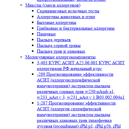
Миксты (смеси аллергенов)
Cкрининговые исходные тесты
Аллергены животных и птиц
Бытовые аллергены
Грибковые и бактериальные аллергены
Пищевые
Пыльца деревьев
Пыльца сорной травы
Пыльца трав и злаковых
Молекулярные аллергокомпоненты
3-403 КУРС АСИТ А25.06.001 КУРС АСИТ
аллергенами РФ начальный курс
-289 Прогнозирование эффективности
АСИТ (аллергенспецифической
иммунотерапии) экстрактом пыльцы
различных сорных трав w230-nAmb a1,
w233_nArt v 3, w231_nArt v 1 В03.002.004x1
1-287 Прогнозирование эффективности
АСИТ (аллерген специфической
иммунотерапии) экстрактом пыльцы
различных злаковых трав тимофеевка
луговая (recombinant) rPhl p1, rPhl p5b. rPhl