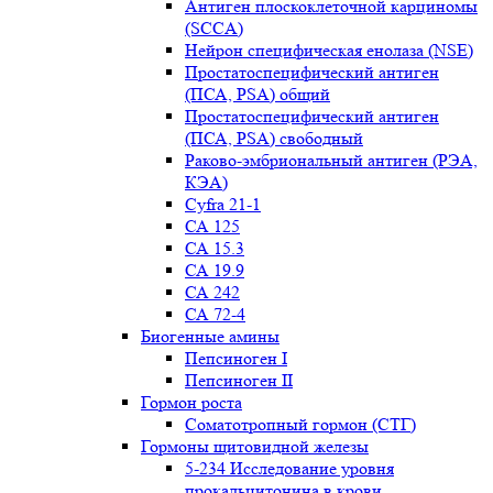
Антиген плоскоклеточной карциномы
(SCCA)
Нейрон специфическая енолаза (NSE)
Простатоспецифический антиген
(ПСА, PSA) общий
Простатоспецифический антиген
(ПСА, PSA) свободный
Раково-эмбриональный антиген (РЭА,
КЭА)
Сyfra 21-1
СА 125
СА 15.3
СА 19.9
СА 242
СА 72-4
Биогенные амины
Пепсиноген I
Пепсиноген II
Гормон роста
Соматотропный гормон (СТГ)
Гормоны щитовидной железы
5-234 Исследование уровня
прокальцитонина в крови