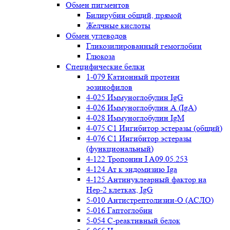
Обмен пигментов
Билирубин общий, прямой
Желчные кислоты
Обмен углеводов
Гликозилированный гемоглобин
Глюкоза
Специфические белки
1-079 Катионный протеин
эозинофилов
4-025 Иммуноглобулин IgG
4-026 Иммуноглобулин А (IgA)
4-028 Иммуноглобулин IgM
4-075 С1 Ингибитор эстеразы (общий)
4-076 С1 Ингибитор эстеразы
(функциональный)
4-122 Тропонин I A09.05.253
4-124 Ат к эндомизию Iga
4-125 Антинуклеарный фактор на
Нер-2 клетках, IgG
5-010 Антистрептолизин-О (АСЛО)
5-016 Гаптоглобин
5-054 С-реактивный белок