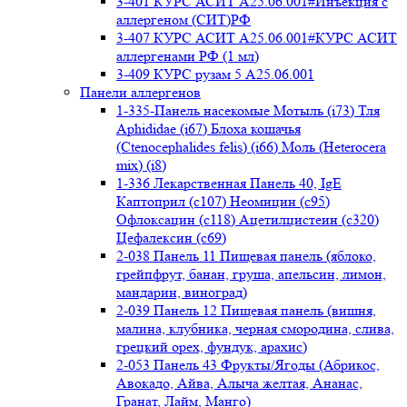
3-401 КУРС АСИТ А25.06.001#Инъекция с
аллергеном (СИТ)РФ
3-407 КУРС АСИТ А25.06.001#КУРС АСИТ
аллергенами РФ (1 мл)
3-409 КУРС рузам 5 А25.06.001
Панели аллергенов
1-335-Панель насекомые Мотыль (i73) Тля
Aphididae (i67) Блоха кошачья
(Ctenocephalides felis) (i66) Моль (Heterocera
mix) (i8)
1-336 Лекарственная Панель 40, IgE
Каптоприл (с107) Неомицин (c95)
Офлоксацин (с118) Ацетилцистеин (с320)
Цефалексин (с69)
2-038 Панель 11 Пищевая панель (яблоко,
грейпфрут, банан, груша, апельсин, лимон,
мандарин, виноград)
2-039 Панель 12 Пищевая панель (вишня,
малина, клубника, черная смородина, слива,
грецкий орех, фундук, арахис)
2-053 Панель 43 Фрукты/Ягоды (Абрикос,
Авокадо, Айва, Алыча желтая, Ананас,
Гранат, Лайм, Манго)