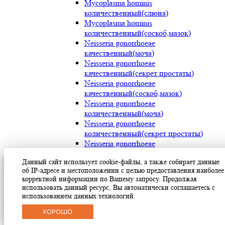
Mycoplasma hominis
количественный(слюна)
Mycoplasma hominis
количественный(соскоб,мазок)
Neisseria gonorrhoeae
качественный(моча)
Neisseria gonorrhoeae
качественный(секрет простаты)
Neisseria gonorrhoeae
качественный(соскоб,мазок)
Neisseria gonorrhoeae
количественный(моча)
Neisseria gonorrhoeae
количественный(секрет простаты)
Neisseria gonorrhoeae
количественный(соскоб,мазок)
Данный сайт использует cookie-файлы, а также собирает данные
Streptococcus pyogenes (мокрота)
об IP-адресе и местоположении с целью предоставления наиболее
Streptococcus pyogenes (носоглотка)
корректной информации по Вашему запросу. Продолжая
Streptococcus pyogenes(мазок с раневой
использовать данный ресурс, Вы автоматически соглашаетесь с
поверхности)
использованием данных технологий.
Treponema pallidum(моча)
ХОРОШО
Treponema pallidum(секрет простаты)
Treponema pallidum(соскоб,мазок)