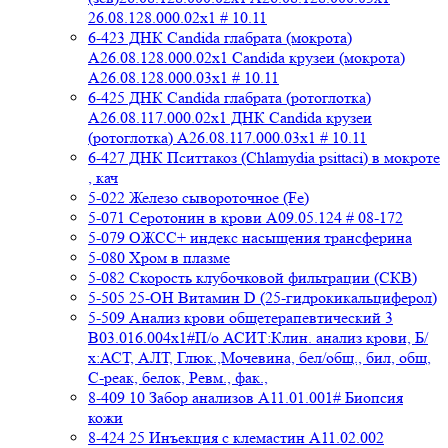
26.08.128.000.02x1 # 10.11
6-423 ДНК Candida глабрата (мокрота)
A26.08.128.000.02x1 Candida крузеи (мокрота)
A26.08.128.000.03x1 # 10.11
6-425 ДНК Candida глабрата (ротоглотка)
A26.08.117.000.02x1 ДНК Candida крузеи
(ротоглотка) A26.08.117.000.03x1 # 10.11
6-427 ДНК Пситтакоз (Chlamydia psittaci) в мокроте
, кач
5-022 Железо сывороточное (Fe)
5-071 Серотонин в крови A09.05.124 # 08-172
5-079 ОЖСС+ индекс насыщения трансферина
5-080 Хром в плазме
5-082 Скорость клубочковой фильтрации (СКВ)
5-505 25-ОН Витамин D (25-гидрокикальциферол)
5-509 Анализ крови общетерапевтический 3
B03.016.004x1#П/о АСИТ:Клин. анализ крови, Б/
х:АСТ, АЛТ, Глюк.,Мочевина, бел/общ., бил, общ,
C-реак, белок, Ревм., фак.,
8-409 10 Забор анализов A11.01.001# Биопсия
кожи
8-424 25 Инъекция с клемастин A11.02.002