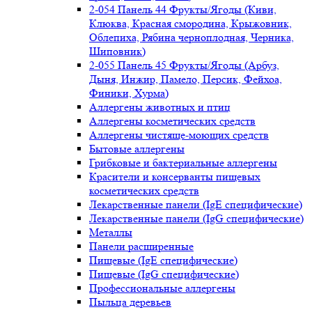
2-054 Панель 44 Фрукты/Ягоды (Киви,
Клюква, Красная смородина, Крыжовник,
Облепиха, Рябина черноплодная, Черника,
Шиповник)
2-055 Панель 45 Фрукты/Ягоды (Арбуз,
Дыня, Инжир, Памело, Персик, Фейхоа,
Финики, Хурма)
Аллергены животных и птиц
Аллергены косметических средств
Аллергены чистяще-моющих средств
Бытовые аллергены
Грибковые и бактериальные аллергены
Красители и консерванты пищевых
косметических средств
Лекарственные панели (IgE специфические)
Лекарственные панели (IgG специфические)
Металлы
Панели расширенные
Пищевые (IgE специфические)
Пищевые (IgG специфические)
Профессиональные аллергены
Пыльца деревьев