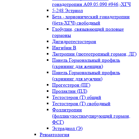
гонадотропин А09.05.090 #946;-ХГЧ
5-248 Эстриол
Бета - хорионический гонадотропин
(бета-ХГЧ) свободный
Глобулин, связывающий половые
гормоны
Дигидротестостерон
Ингибин В
Лютропин (лютеотропный гормон, ЛГ)
Панель Гормональный профиль
(скрининг для женщин)
Панель Гормональный профиль
(скрининг для мужчин)
Прогестерон (ПГ)
Пролактин (ПЛ)
Тестостерон (Т) общий
Тестостерон (Т) свободный
Фоллитропин
(фолликулостимулирующий гормон,
ФСГ)
Эстрадиол (Э)
Ревматология