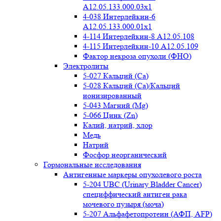
A12.05.133.000.03x1
4-038 Интерлейкин-6
A12.05.133.000.01x1
4-114 Интерлейкин-8 A12.05.108
4-115 Интерлейкин-10 A12.05.109
Фактор некроза опухоли (ФНО)
Электролиты
5-027 Кальций (Ca)
5-028 Кальций (Ca)/Кальций
ионизированный
5-043 Магний (Mg)
5-066 Цинк (Zn)
Калий, натрий, хлор
Медь
Натрий
Фосфор неорганический
Гормональные исследования
Антигенные маркеры опухолевого роста
5-204 UBC (Urinary Bladder Cancer)
специффический антиген рака
мочевого пузыря (моча)
5-207 Альфафетопротеин (АФП, AFP)