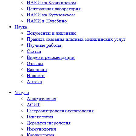
ИАКИ на Козихинском
Центральная лаборатория
ИАКИ на Кутузовском
ИАКИ в Жулебино
Наука
Документы и лицензии
Правила оказания платных медицинских услуг
Научные работы
Статьи
Видео и рекомендации
Отзывы
Вакансии
Новости
Аптека
Услуги
Аллергология
АСИТ
Гастроэнтерология-гепатология
Гинекология
Дерматовенерология
Иммунология
Кардиология