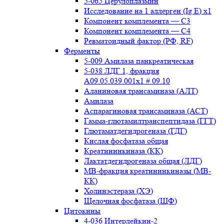
5-065 Церулоплазмин
Исследование на 1 аллерген (Ig E) x1
Компонент комплемента — С3
Компонент комплемента — С4
Ревматоидный фактор (РФ, RF)
Ферменты
5-009 Амилаза панкреатическая
5-038 ЛДГ 1, фракция
A09.05.039.001x1 # 09.10
Аланиновая трансаминаза (АЛТ)
Амилаза
Аспарагиновая трансаминаза (АСТ)
Гамма-глютамилтранспептидаза (ГГТ)
Глютаматдегидрогеназа (ГДГ)
Кислая фосфатаза общая
Креатининкиназа (КК)
Лактатдегидрогеназа общая (ЛДГ)
МВ-фракция креатининкиназы (МВ-
КК)
Холинэстераза (ХЭ)
Щелочная фосфатаза (ЩФ)
Цитокины
4-036 Интерлейкин-2