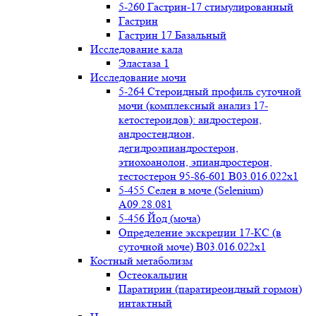
5-260 Гастрин-17 стимулированный
Гастрин
Гастрин 17 Базальный
Исследование кала
Эластаза 1
Исследование мочи
5-264 Стероидный профиль суточной
мочи (комплексный анализ 17-
кетостероидов): андростерон,
андростендион,
дегидроэпиандростерон,
этиохоанолон, эпиандростерон,
тестостерон 95-86-601 B03.016.022x1
5-455 Селен в моче (Selenium)
A09.28.081
5-456 Йод (моча)
Определение экскреции 17-КС (в
суточной моче) B03.016.022x1
Костный метаболизм
Остеокальцин
Паратирин (паратиреоидный гормон)
интактный