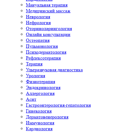
Мануальная терапия
Медицинский массаж
Неврология
Нефрология
Оториноларингология
Онлайн консультации
Остеопатия
Пульмонология
Психодерматология
Рефлексотерапия
Терапия
Ультразвуковая диагностика
Урология
Физиотерапия
Эндокринология
Аллергология
Асит
Гастроэнтерология-гепатология
Гинекология
Дерматовенерология
Иммунология
Кардиология