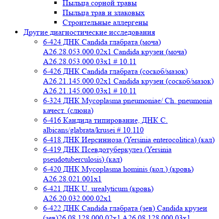
Пыльца сорной травы
Пыльца трав и злаковых
Строительные аллергены
Другие диагностические исследования
6-424 ДНК Candida глабрата (моча)
A26.28.053.000.02x1 Candida крузеи (моча)
A26.28.053.000.03x1 # 10.11
6-426 ДНК Candida глабрата (соскоб/мазок)
A26.21.145.000.02x1 Candida крузеи (соскоб/мазок)
A26.21.145.000.03x1 # 10.11
6-324 ДНК Mycoplasma pneumoniae/ Ch. pneumonia
качест. (слюна)
6-416 Кандида типирование, ДНК C.
albicans/glabrata/krusei # 10.110
6-418 ДНК Иерсиниоза (Yersinia enterocolitica) (кал)
6-419 ДНК Псевдотуберкулез (Yersinia
pseudotuberculosis) (кал)
6-420 ДНК Mycoplasma hominis (кол.) (кровь)
A26.28.021.001x1
6-421 ДНК U. urealyticum (кровь)
A26.20.032.000.02х1
6-422 ДНК Candida глабрата (зев) Candida крузеи
(зев)26.08.128.000.02x1 A26.08.128.000.03x1