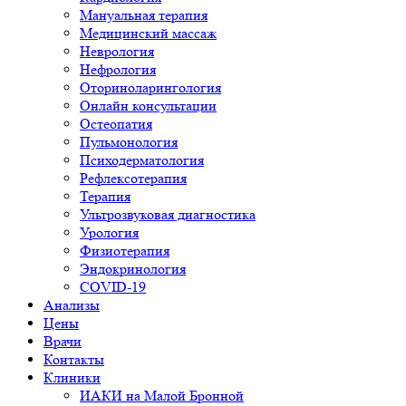
Мануальная терапия
Медицинский массаж
Неврология
Нефрология
Оториноларингология
Онлайн консультации
Остеопатия
Пульмонология
Психодерматология
Рефлексотерапия
Терапия
Ультрозвуковая диагностика
Урология
Физиотерапия
Эндокринология
COVID-19
Анализы
Цены
Врачи
Контакты
Клиники
ИАКИ на Малой Бронной