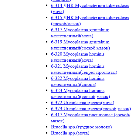
6-314 ДНК Mycobacterium tuberculosis
(моча)
6-315 ДНК Mycobacterium tuberculosis
(соскоб/мазок)
6-317 Mycoplasma genitalium
качественный(моча)
6-319 Mycoplasma genitalium
качественный(соскоб,мазок)
6-320 Mycoplasma hominis
качественный(моча)
6-321 Mycoplasma hominis
качественный(секрет простаты)
6-322 Mycoplasma hominis
качественный(слюна)
6-323 Mycoplasma hominis
качественный(соскоб,мазок)
6-372 Ureaplasma species(моча)
6-373 Ureaplasma species(соскоб,мазок)
6-417 Mycoplasma pneumoniae (соскоб/
мазок)
Brucella spp.(грудное молоко)
Brucella spp.(моча)