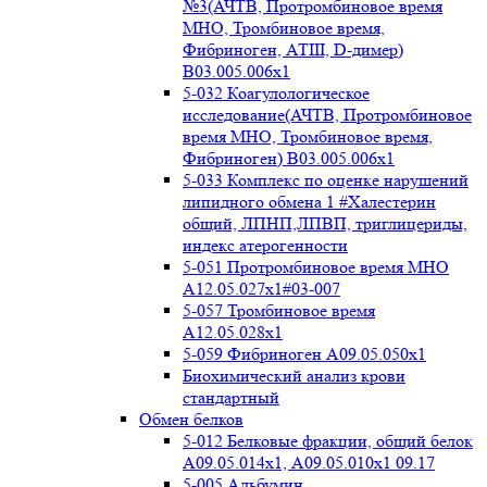
№3(АЧТВ, Протромбиновое время
МНО, Тромбиновое время,
Фибриноген, АТIII, D-димер)
B03.005.006x1
5-032 Коагулологическое
исследование(АЧТВ, Протромбиновое
время МНО, Тромбиновое время,
Фибриноген) B03.005.006x1
5-033 Комплекс по оценке нарушений
липидного обмена 1 #Халестерин
общий, ЛПНП,ЛПВП, триглицериды,
индекс атерогенности
5-051 Протромбиновое время МНО
А12.05.027x1#03-007
5-057 Тромбиновое время
А12.05.028x1
5-059 Фибриноген А09.05.050x1
Биохимический анализ крови
стандартный
Обмен белков
5-012 Белковые фракции, общий белок
А09.05.014х1, А09.05.010х1 09.17
5-005 Альбумин