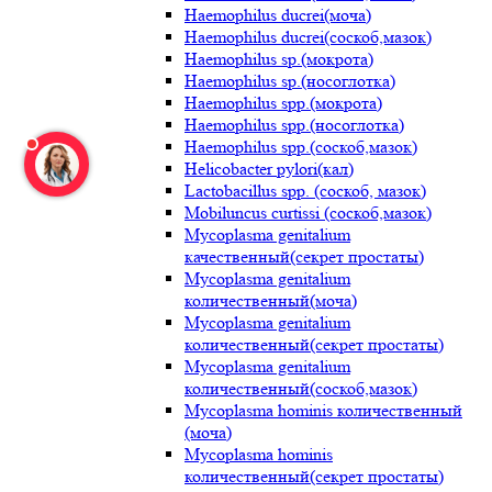
Haemophilus ducrei(моча)
Haemophilus ducrei(соскоб,мазок)
Haemophilus sp.(мокрота)
Haemophilus sp.(носоглотка)
Haemophilus spp.(мокрота)
Haemophilus spp.(носоглотка)
Haemophilus spp.(соскоб,мазок)
Helicobacter pylori(кал)
Lactobacillus spp. (соскоб, мазок)
Mobiluncus curtissi (соскоб,мазок)
Mycoplasma genitalium
качественный(секрет простаты)
Mycoplasma genitalium
количественный(моча)
Mycoplasma genitalium
количественный(секрет простаты)
Mycoplasma genitalium
количественный(соскоб,мазок)
Mycoplasma hominis количественный
(моча)
Mycoplasma hominis
количественный(секрет простаты)