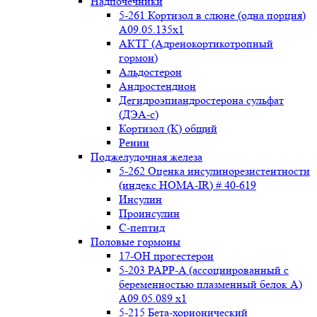
Надпочечники
5-261 Кортизол в слюне (одна порция)
A09.05.135x1
АКТГ (Адренокортикотропный
гормон)
Альдостерон
Андростендион
Дегидроэпиандростерона сульфат
(ДЭА-с)
Кортизол (К) общий
Ренин
Поджелудочная железа
5-262 Оценка инсулинорезистентности
(индекс HOMA-IR) # 40-619
Инсулин
Проинсулин
С-пептид
Половые гормоны
17-ОН прогестерон
5-203 PAPP-A (ассоциированный с
беременностью плазменный белок А)
А09.05.089 x1
5-215 Бета-хорионический