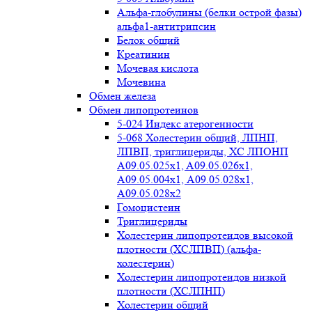
Альфа-глобулины (белки острой фазы)
альфа1-антитрипсин
Белок общий
Креатинин
Мочевая кислота
Мочевина
Обмен железа
Обмен липопротеинов
5-024 Индекс атерогенности
5-068 Холестерин общий, ЛПНП,
ЛПВП, триглицериды, ХС ЛПОНП
А09.05.025x1, A09.05.026х1,
А09.05.004х1, А09.05.028х1,
А09.05.028х2
Гомоцистеин
Триглицериды
Холестерин липопротеидов высокой
плотности (ХСЛПВП) (альфа-
холестерин)
Холестерин липопротеидов низкой
плотности (ХСЛПНП)
Холестерин общий