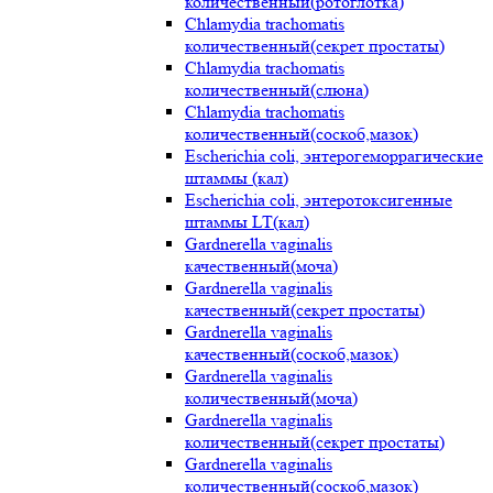
количественный(ротоглотка)
Chlamydia trachomatis
количественный(секрет простаты)
Chlamydia trachomatis
количественный(слюна)
Chlamydia trachomatis
количественный(соскоб,мазок)
Escherichia coli, энтерогеморрагические
штаммы (кал)
Escherichia coli, энтеротоксигенные
штаммы LT(кал)
Gardnerella vaginalis
качественный(моча)
Gardnerella vaginalis
качественный(секрет простаты)
Gardnerella vaginalis
качественный(соскоб,мазок)
Gardnerella vaginalis
количественный(моча)
Gardnerella vaginalis
количественный(секрет простаты)
Gardnerella vaginalis
количественный(соскоб,мазок)