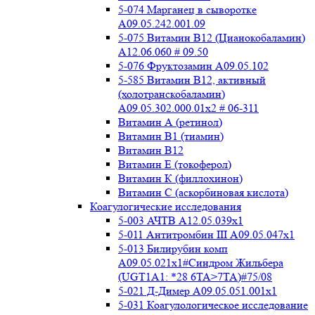
5-074 Марганец в сыворотке
A09.05.242.001.09
5-075 Витамин В12 (Цианокобаламин)
A12.06.060 # 09.50
5-076 Фруктозамин A09.05.102
5-585 Витамин B12, активный
(холотранскобаламин)
A09.05.302.000.01x2 # 06-311
Витамин А (ретинол)
Витамин В1 (тиамин)
Витамин В12
Витамин Е (токоферол)
Витамин К (филлохинон)
Витамин С (аскорбиновая кислота)
Коагулогические исследования
5-003 АЧТВ А12.05.039x1
5-011 Антитромбин III А09.05.047x1
5-013 Билирубин комп
A09.05.021x1#Синдром Жильбера
(UGT1A1: *28 6TA>7TA)#75/08
5-021 Д-Димер А09.05.051.001x1
5-031 Коагулологическое исследование