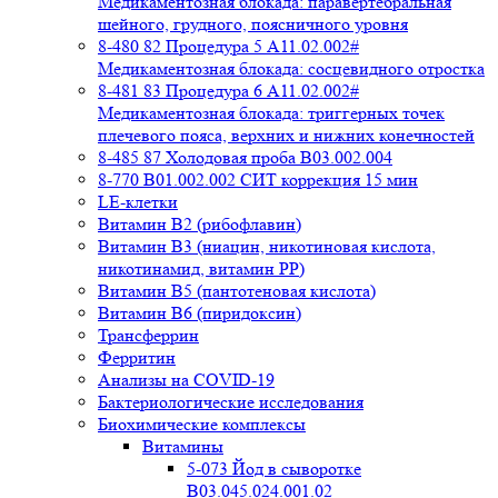
Медикаментозная блокада: паравертебральная
шейного, грудного, поясничного уровня
8-480 82 Процедура 5 A11.02.002#
Медикаментозная блокада: сосцевидного отростка
8-481 83 Процедура 6 A11.02.002#
Медикаментозная блокада: триггерных точек
плечевого пояса, верхних и нижних конечностей
8-485 87 Холодовая проба В03.002.004
8-770 B01.002.002 СИТ коррекция 15 мин
LE-клетки
Витамин В2 (рибофлавин)
Витамин В3 (ниацин, никотиновая кислота,
никотинамид, витамин PP)
Витамин В5 (пантотеновая кислота)
Витамин В6 (пиридоксин)
Трансферрин
Ферритин
Анализы на COVID-19
Бактериологические исследования
Биохимические комплексы
Витамины
5-073 Йод в сыворотке
B03.045.024.001.02