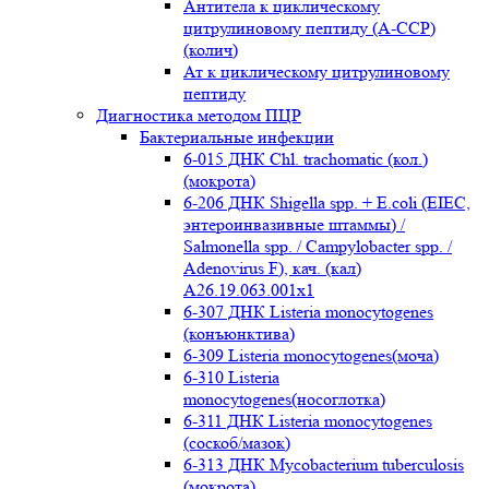
Антитела к циклическому
цитрулиновому пептиду (A-ССР)
(колич)
Ат к циклическому цитрулиновому
пептиду
Диагностика методом ПЦР
Бактериальные инфекции
6-015 ДНК Chl. trachomatic (кол.)
(мокрота)
6-206 ДНК Shigella spp. + E.coli (EIEC,
энтероинвазивные штаммы) /
Salmonella spp. / Campylobacter spp. /
Adenovirus F), кач. (кал)
A26.19.063.001x1
6-307 ДНК Listeria monocytogenes
(конъюнктива)
6-309 Listeria monocytogenes(моча)
6-310 Listeria
monocytogenes(носоглотка)
6-311 ДНК Listeria monocytogenes
(соскоб/мазок)
6-313 ДНК Mycobacterium tuberculosis
(мокрота)