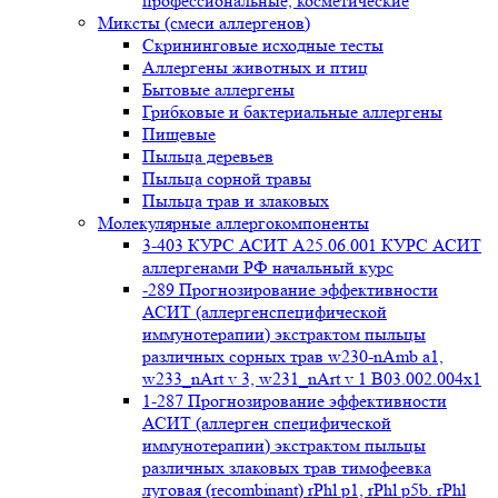
профессиональные, косметические
Миксты (смеси аллергенов)
Cкрининговые исходные тесты
Аллергены животных и птиц
Бытовые аллергены
Грибковые и бактериальные аллергены
Пищевые
Пыльца деревьев
Пыльца сорной травы
Пыльца трав и злаковых
Молекулярные аллергокомпоненты
3-403 КУРС АСИТ А25.06.001 КУРС АСИТ
аллергенами РФ начальный курс
-289 Прогнозирование эффективности
АСИТ (аллергенспецифической
иммунотерапии) экстрактом пыльцы
различных сорных трав w230-nAmb a1,
w233_nArt v 3, w231_nArt v 1 В03.002.004x1
1-287 Прогнозирование эффективности
АСИТ (аллерген специфической
иммунотерапии) экстрактом пыльцы
различных злаковых трав тимофеевка
луговая (recombinant) rPhl p1, rPhl p5b. rPhl