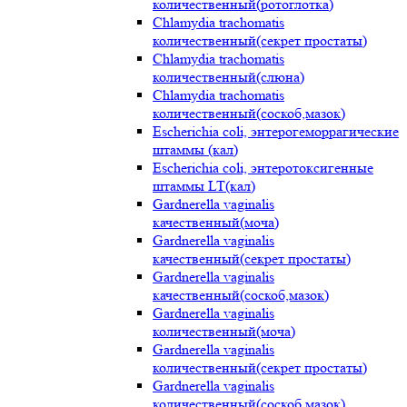
количественный(ротоглотка)
Chlamydia trachomatis
количественный(секрет простаты)
Chlamydia trachomatis
количественный(слюна)
Chlamydia trachomatis
количественный(соскоб,мазок)
Escherichia coli, энтерогеморрагические
штаммы (кал)
Escherichia coli, энтеротоксигенные
штаммы LT(кал)
Gardnerella vaginalis
качественный(моча)
Gardnerella vaginalis
качественный(секрет простаты)
Gardnerella vaginalis
качественный(соскоб,мазок)
Gardnerella vaginalis
количественный(моча)
Gardnerella vaginalis
количественный(секрет простаты)
Gardnerella vaginalis
количественный(соскоб,мазок)