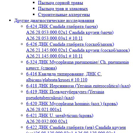
Пыльца сорной травы
Пыльца трав и злаковых
Строительные аллергены
Другие диагностические исследования
6-424 ДНК Candida глабрата (моча)
A26.28.053.000.02x1 Candida крузеи (моча)
A26.28.053.000.03x1 # 10.11
6-426 ДНК Candida глабрата (соскоб/мазок)
A26.21.145.000.02x1 Candida крузеи (соскоб/мазок)
A26.21.145.000.03x1 # 10.11
6-324 ДНК Mycoplasma pneumoniae/ Ch. pneumonia
качест. (слюна)
6-416 Кандида типирование, ДНК C.
albicans/glabrata/krusei # 10.110
6-418 ДНК Иерсиниоза (Yersinia enterocolitica) (кал)
6-419 ДНК Псевдотуберкулез (Yersinia
pseudotuberculosis) (кал)
6-420 ДНК Mycoplasma hominis (кол.) (кровь)
A26.28.021.001x1
6-421 ДНК U. urealyticum (кровь)
A26.20.032.000.02х1
6-422 ДНК Candida глабрата (зев) Candida крузеи