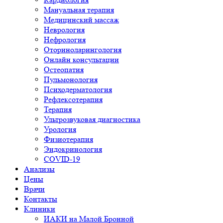
Мануальная терапия
Медицинский массаж
Неврология
Нефрология
Оториноларингология
Онлайн консультации
Остеопатия
Пульмонология
Психодерматология
Рефлексотерапия
Терапия
Ультрозвуковая диагностика
Урология
Физиотерапия
Эндокринология
COVID-19
Анализы
Цены
Врачи
Контакты
Клиники
ИАКИ на Малой Бронной