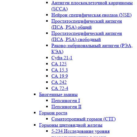
Антиген плоскоклеточной карциномы
(SCCA)
Нейрон специфическая енолаза (NSE)
Простатоспецифический антиген
(ПСА, PSA) общий
Простатоспецифический антиген
(ПСА, PSA) свободный
Раково-эмбриональный антиген (РЭА,
КЭА)
Сyfra 21-1
СА 125
СА 15.3
СА 19.9
СА 242
СА 72-4
Биогенные амины
Пепсиноген I
Пепсиноген II
Гормон роста
Соматотропный гормон (СТГ)
Гормоны щитовидной железы
5-234 Исследование уровня