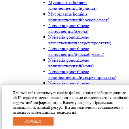
Mycoplasma hominis
количественный(слюна)
Mycoplasma hominis
количественный(соскоб,мазок)
Neisseria gonorrhoeae
качественный(моча)
Neisseria gonorrhoeae
качественный(секрет простаты)
Neisseria gonorrhoeae
качественный(соскоб,мазок)
Neisseria gonorrhoeae
количественный(моча)
Neisseria gonorrhoeae
количественный(секрет простаты)
Neisseria gonorrhoeae
количественный(соскоб,мазок)
Данный сайт использует cookie-файлы, а также собирает данные
Streptococcus pyogenes (мокрота)
об IP-адресе и местоположении с целью предоставления наиболее
Streptococcus pyogenes (носоглотка)
корректной информации по Вашему запросу. Продолжая
Streptococcus pyogenes(мазок с раневой
использовать данный ресурс, Вы автоматически соглашаетесь с
поверхности)
использованием данных технологий.
Treponema pallidum(моча)
ХОРОШО
Treponema pallidum(секрет простаты)