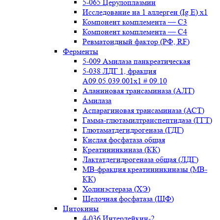
5-065 Церулоплазмин
Исследование на 1 аллерген (Ig E) x1
Компонент комплемента — С3
Компонент комплемента — С4
Ревматоидный фактор (РФ, RF)
Ферменты
5-009 Амилаза панкреатическая
5-038 ЛДГ 1, фракция
A09.05.039.001x1 # 09.10
Аланиновая трансаминаза (АЛТ)
Амилаза
Аспарагиновая трансаминаза (АСТ)
Гамма-глютамилтранспептидаза (ГГТ)
Глютаматдегидрогеназа (ГДГ)
Кислая фосфатаза общая
Креатининкиназа (КК)
Лактатдегидрогеназа общая (ЛДГ)
МВ-фракция креатининкиназы (МВ-
КК)
Холинэстераза (ХЭ)
Щелочная фосфатаза (ЩФ)
Цитокины
4-036 Интерлейкин-2