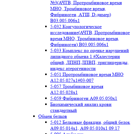
№3(АЧТВ, Протромбиновое время
МНО, Тромбиновое время,
Фибриноген, АТIII, D-димер)
B03.005.006x1
5-032 Коагулологическое
исследование(АЧТВ, Протромбиновое
время МНО, Тромбиновое время,
Фибриноген) B03.005.006x1
5-033 Комплекс по оценке нарушений
липидного обмена 1 #Халестерин
общий, ЛПНП,ЛПВП, триглицериды,
индекс атерогенности
5-051 Протромбиновое время МНО
А12.05.027x1#03-007
5-057 Тромбиновое время
А12.05.028x1
5-059 Фибриноген А09.05.050x1
Биохимический анализ крови
стандартный
Обмен белков
5-012 Белковые фракции, общий белок
А09.05.014х1, А09.05.010х1 09.17