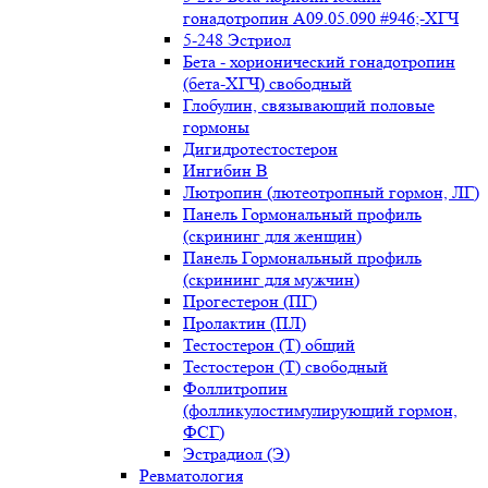
гонадотропин А09.05.090 #946;-ХГЧ
5-248 Эстриол
Бета - хорионический гонадотропин
(бета-ХГЧ) свободный
Глобулин, связывающий половые
гормоны
Дигидротестостерон
Ингибин В
Лютропин (лютеотропный гормон, ЛГ)
Панель Гормональный профиль
(скрининг для женщин)
Панель Гормональный профиль
(скрининг для мужчин)
Прогестерон (ПГ)
Пролактин (ПЛ)
Тестостерон (Т) общий
Тестостерон (Т) свободный
Фоллитропин
(фолликулостимулирующий гормон,
ФСГ)
Эстрадиол (Э)
Ревматология