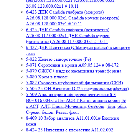
(зев)26.08.128.000.02x1 A26.08.128.000.03x1
26.08.128.000.02x1 # 10.11
6-423 ДНК Candida глабрата (мокрота)
A26.08.128.000.02x1 Candida крузеи (мокрота)
A26.08.128.000.03x1 # 10.11
6-425 ДНК Candida глабрата (ротоглотка)
A26.08.117.000.02x1 ДНК Candida крузеи
(ротоглотка) A26.08.117.000.03x1 # 10.11
6-427 ДНК Пситтакоз (Chlamydia psittaci) в мокроте
, кач
5-022 Железо сывороточное (Fe)
5-071 Серотонин в крови A09.05.124 # 08-172
5-079 ОЖСС+ индекс насыщения трансферина
5-080 Хром в плазме
5-082 Скорость клубочковой фильтрации (СКВ)
5-505 25-ОН Витамин D (25-гидрокикальциферол)
5-509 Анализ крови общетерапевтический 3
B03.016.004x1#П/о АСИТ:Клин. анализ крови, Б/
х:АСТ, АЛТ, Глюк.,Мочевина, бел/общ., бил, общ,
C-реак, белок, Ревм., фак.,
8-409 10 Забор анализов A11.01.001# Биопсия
кожи
8-424 25 Инъекция с клемастин A11.02.002