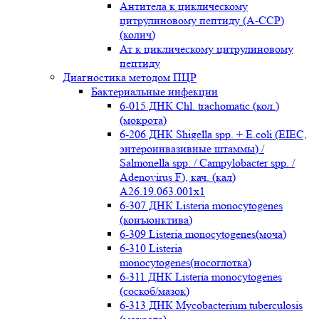
Антитела к циклическому
цитрулиновому пептиду (A-ССР)
(колич)
Ат к циклическому цитрулиновому
пептиду
Диагностика методом ПЦР
Бактериальные инфекции
6-015 ДНК Chl. trachomatic (кол.)
(мокрота)
6-206 ДНК Shigella spp. + E.coli (EIEC,
энтероинвазивные штаммы) /
Salmonella spp. / Campylobacter spp. /
Adenovirus F), кач. (кал)
A26.19.063.001x1
6-307 ДНК Listeria monocytogenes
(конъюнктива)
6-309 Listeria monocytogenes(моча)
6-310 Listeria
monocytogenes(носоглотка)
6-311 ДНК Listeria monocytogenes
(соскоб/мазок)
6-313 ДНК Mycobacterium tuberculosis