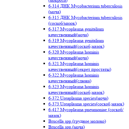
(мокрота)
6-314 ДНК Mycobacterium tuberculosis
(моча)
6-315 ДНК Mycobacterium tuberculosis
(соскоб/мазок)
6-317 Mycoplasma genitalium
качественный(моча)
6-319 Mycoplasma genitalium
качественный(соскоб,мазок)
6-320 Mycoplasma hominis
качественный(моча)
6-321 Mycoplasma hominis
качественный(секрет простаты)
6-322 Mycoplasma hominis
качественный(слюна)
6-323 Mycoplasma hominis
качественный(соскоб,мазок)
6-372 Ureaplasma species(моча)
6-373 Ureaplasma species(соскоб,мазок)
6-417 Mycoplasma pneumoniae (соскоб/
мазок)
Brucella spp.(грудное молоко)
Brucella spp.(моча)