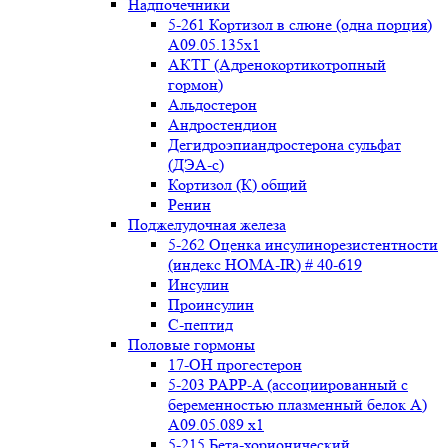
Надпочечники
5-261 Кортизол в слюне (одна порция)
A09.05.135x1
АКТГ (Адренокортикотропный
гормон)
Альдостерон
Андростендион
Дегидроэпиандростерона сульфат
(ДЭА-с)
Кортизол (К) общий
Ренин
Поджелудочная железа
5-262 Оценка инсулинорезистентности
(индекс HOMA-IR) # 40-619
Инсулин
Проинсулин
С-пептид
Половые гормоны
17-ОН прогестерон
5-203 PAPP-A (ассоциированный с
беременностью плазменный белок А)
А09.05.089 x1
5-215 Бета-хорионический