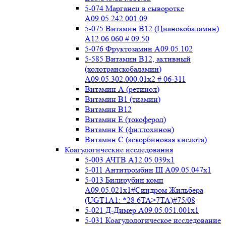
5-074 Марганец в сыворотке
A09.05.242.001.09
5-075 Витамин В12 (Цианокобаламин)
A12.06.060 # 09.50
5-076 Фруктозамин A09.05.102
5-585 Витамин B12, активный
(холотранскобаламин)
A09.05.302.000.01x2 # 06-311
Витамин А (ретинол)
Витамин В1 (тиамин)
Витамин В12
Витамин Е (токоферол)
Витамин К (филлохинон)
Витамин С (аскорбиновая кислота)
Коагулогические исследования
5-003 АЧТВ А12.05.039x1
5-011 Антитромбин III А09.05.047x1
5-013 Билирубин комп
A09.05.021x1#Синдром Жильбера
(UGT1A1: *28 6TA>7TA)#75/08
5-021 Д-Димер А09.05.051.001x1
5-031 Коагулологическое исследование