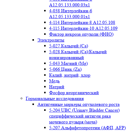
A12.05.133.000.03x1
4-038 Интерлейкин-6
A12.05.133.000.01x1
4-114 Интерлейкин-8 A12.05.108
4-115 Интерлейкин-10 A12.05.109
Фактор некроза опухоли (ФНО)
Электролиты
5-027 Кальций (Ca)
5-028 Кальций (Ca)/Кальций
ионизированный
5-043 Магний (Mg)
5-066 Цинк (Zn)
Калий, натрий, хлор
Медь
Натрий
Фосфор неорганический
Гормональные исследования
Антигенные маркеры опухолевого роста
5-204 UBC (Urinary Bladder Cancer)
специффический антиген рака
мочевого пузыря (моча)
5-207 Альфафетопротеин (АФП, AFP)