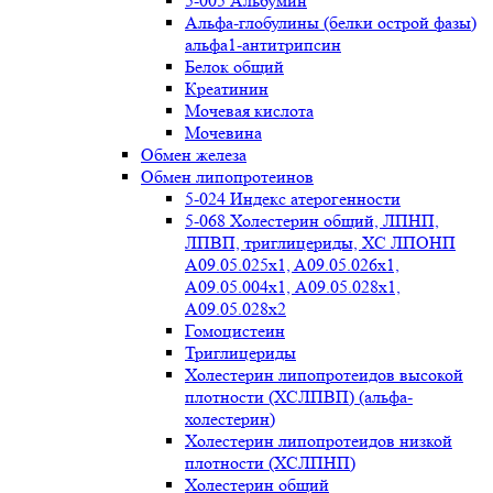
5-005 Альбумин
Альфа-глобулины (белки острой фазы)
альфа1-антитрипсин
Белок общий
Креатинин
Мочевая кислота
Мочевина
Обмен железа
Обмен липопротеинов
5-024 Индекс атерогенности
5-068 Холестерин общий, ЛПНП,
ЛПВП, триглицериды, ХС ЛПОНП
А09.05.025x1, A09.05.026х1,
А09.05.004х1, А09.05.028х1,
А09.05.028х2
Гомоцистеин
Триглицериды
Холестерин липопротеидов высокой
плотности (ХСЛПВП) (альфа-
холестерин)
Холестерин липопротеидов низкой
плотности (ХСЛПНП)
Холестерин общий