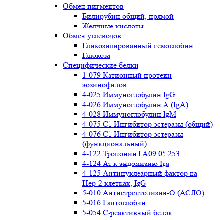
Обмен пигментов
Билирубин общий, прямой
Желчные кислоты
Обмен углеводов
Гликозилированный гемоглобин
Глюкоза
Специфические белки
1-079 Катионный протеин
эозинофилов
4-025 Иммуноглобулин IgG
4-026 Иммуноглобулин А (IgA)
4-028 Иммуноглобулин IgM
4-075 С1 Ингибитор эстеразы (общий)
4-076 С1 Ингибитор эстеразы
(функциональный)
4-122 Тропонин I A09.05.253
4-124 Ат к эндомизию Iga
4-125 Антинуклеарный фактор на
Нер-2 клетках, IgG
5-010 Антистрептолизин-О (АСЛО)
5-016 Гаптоглобин
5-054 С-реактивный белок