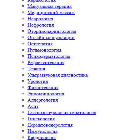
Мануальная терапия
Медицинский массаж
Неврология
Нефрология
Оториноларингология
Онлайн консультации
Остеопатия
Пульмонология
Психодерматология
Рефлексотерапия
Терапия
Ультразвуковая диагностика
Урология
Физиотерапия
Эндокринология
Аллергология
Асит
Гастроэнтерология-гепатология
Гинекология
Дерматовенерология
Иммунология
Кардиология