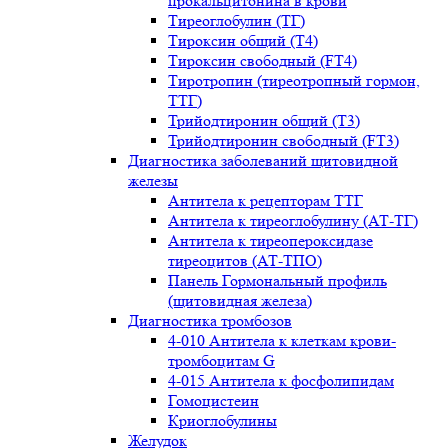
прокальцитонина в крови
Тиреоглобулин (ТГ)
Тироксин общий (Т4)
Тироксин свободный (FT4)
Тиротропин (тиреотропный гормон,
ТТГ)
Трийодтиронин общий (Т3)
Трийодтиронин свободный (FT3)
Диагностика заболеваний щитовидной
железы
Антитела к рецепторам ТТГ
Антитела к тиреоглобулину (АТ-ТГ)
Антитела к тиреопероксидазе
тиреоцитов (АТ-ТПО)
Панель Гормональный профиль
(щитовидная железа)
Диагностика тромбозов
4-010 Антитела к клеткам крови-
тромбоцитам G
4-015 Антитела к фосфолипидам
Гомоцистеин
Криоглобулины
Желудок