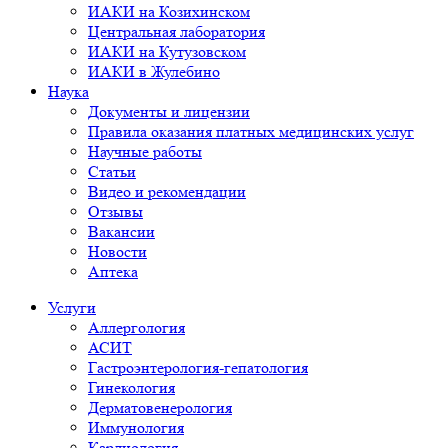
ИАКИ на Козихинском
Центральная лаборатория
ИАКИ на Кутузовском
ИАКИ в Жулебино
Наука
Документы и лицензии
Правила оказания платных медицинских услуг
Научные работы
Статьи
Видео и рекомендации
Отзывы
Вакансии
Новости
Аптека
Услуги
Аллергология
АСИТ
Гастроэнтерология-гепатология
Гинекология
Дерматовенерология
Иммунология
Кардиология