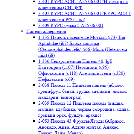
3-401 КУРС АСИТ А25.06.001#Инъекция с
аллергеном (СИТ)РФ
3-407 КУРС АСИТ А25.06.001#КУРС АСИТ
аллергенами РФ (1 мл)
3-409 КУРС рузам 5 А25.06.001
Панели аллергенов
1-335-Панель насекомые Мотыль (i73) Тля
Aphididae (i67) Блоха кошачья
(Ctenocephalides felis) (i66) Моль (Heterocera
mix) (i8)
1-336 Лекарственная Панель 40, IgE
Каптоприл (с107) Неомицин (c95)
Офлоксацин (с118) Ацетилцистеин (с320)
Цефалексин (с69)
2-038 Панель 11 Пищевая панель (яблоко,
грейпфрут, банан, груша, апельсин, лимон,
мандарин, виноград)
2-039 Панель 12 Пищевая панель (вишня,
малина, клубника, черная смородина, слива,
грецкий орех, фундук, арахис)
2-053 Панель 43 Фрукты/Ягоды (Абрикос,
Авокадо, Айва, Алыча желтая, Ананас,
Гранат, Лайм, Манго)