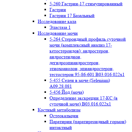
5-260 Гастрин-17 стимулированный
Гастрин
Гастрин 17 Базальный
Исследование кала
Эластаза 1
Исследование мочи
5-264 Стероидный профиль суточной
мочи (комплексный анализ 17-
кетостероидов): андростерон,
андростендион,
дегидроэпиандростерон,
этиохоанолон, эпиандростерон,
тестостерон 95-86-601 B03.016.022x1
5-455 Селен в моче (Selenium)
A09.28.081
5-456 Йод (моча)
Определение экскреции 17-КС (в
суточной моче) B03.016.022x1
Костный метаболизм
Остеокальцин
Паратирин (паратиреоидный гормон)
интактный