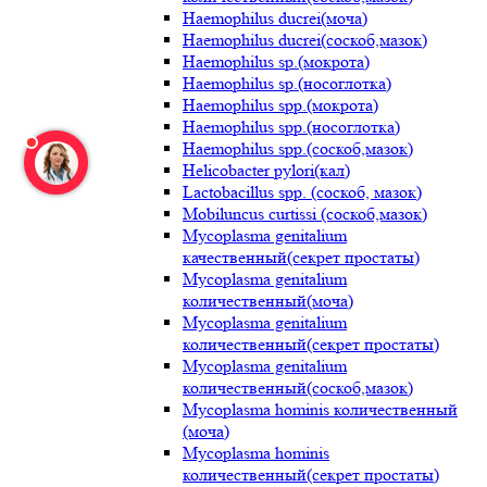
Haemophilus ducrei(моча)
Haemophilus ducrei(соскоб,мазок)
Haemophilus sp.(мокрота)
Haemophilus sp.(носоглотка)
Haemophilus spp.(мокрота)
Haemophilus spp.(носоглотка)
Haemophilus spp.(соскоб,мазок)
Helicobacter pylori(кал)
Lactobacillus spp. (соскоб, мазок)
Mobiluncus curtissi (соскоб,мазок)
Mycoplasma genitalium
качественный(секрет простаты)
Mycoplasma genitalium
количественный(моча)
Mycoplasma genitalium
количественный(секрет простаты)
Mycoplasma genitalium
количественный(соскоб,мазок)
Mycoplasma hominis количественный
(моча)
Mycoplasma hominis
количественный(секрет простаты)