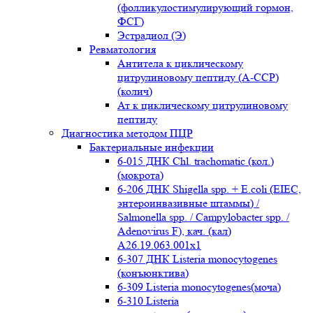
(фолликулостимулирующий гормон,
ФСГ)
Эстрадиол (Э)
Ревматология
Антитела к циклическому
цитрулиновому пептиду (A-ССР)
(колич)
Ат к циклическому цитрулиновому
пептиду
Диагностика методом ПЦР
Бактериальные инфекции
6-015 ДНК Chl. trachomatic (кол.)
(мокрота)
6-206 ДНК Shigella spp. + E.coli (EIEC,
энтероинвазивные штаммы) /
Salmonella spp. / Campylobacter spp. /
Adenovirus F), кач. (кал)
A26.19.063.001x1
6-307 ДНК Listeria monocytogenes
(конъюнктива)
6-309 Listeria monocytogenes(моча)
6-310 Listeria