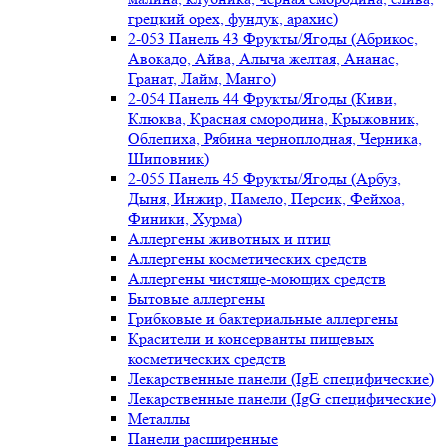
грецкий орех, фундук, арахис)
2-053 Панель 43 Фрукты/Ягоды (Абрикос,
Авокадо, Айва, Алыча желтая, Ананас,
Гранат, Лайм, Манго)
2-054 Панель 44 Фрукты/Ягоды (Киви,
Клюква, Красная смородина, Крыжовник,
Облепиха, Рябина черноплодная, Черника,
Шиповник)
2-055 Панель 45 Фрукты/Ягоды (Арбуз,
Дыня, Инжир, Памело, Персик, Фейхоа,
Финики, Хурма)
Аллергены животных и птиц
Аллергены косметических средств
Аллергены чистяще-моющих средств
Бытовые аллергены
Грибковые и бактериальные аллергены
Красители и консерванты пищевых
косметических средств
Лекарственные панели (IgE специфические)
Лекарственные панели (IgG специфические)
Металлы
Панели расширенные