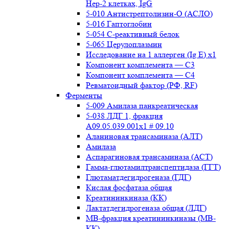
Нер-2 клетках, IgG
5-010 Антистрептолизин-О (АСЛО)
5-016 Гаптоглобин
5-054 С-реактивный белок
5-065 Церулоплазмин
Исследование на 1 аллерген (Ig E) x1
Компонент комплемента — С3
Компонент комплемента — С4
Ревматоидный фактор (РФ, RF)
Ферменты
5-009 Амилаза панкреатическая
5-038 ЛДГ 1, фракция
A09.05.039.001x1 # 09.10
Аланиновая трансаминаза (АЛТ)
Амилаза
Аспарагиновая трансаминаза (АСТ)
Гамма-глютамилтранспептидаза (ГГТ)
Глютаматдегидрогеназа (ГДГ)
Кислая фосфатаза общая
Креатининкиназа (КК)
Лактатдегидрогеназа общая (ЛДГ)
МВ-фракция креатининкиназы (МВ-
КК)