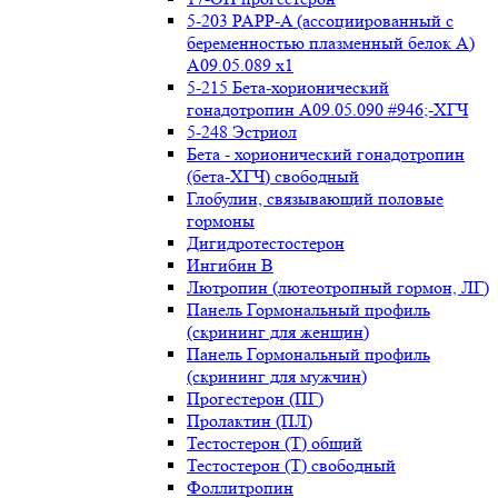
5-203 PAPP-A (ассоциированный с
беременностью плазменный белок А)
А09.05.089 x1
5-215 Бета-хорионический
гонадотропин А09.05.090 #946;-ХГЧ
5-248 Эстриол
Бета - хорионический гонадотропин
(бета-ХГЧ) свободный
Глобулин, связывающий половые
гормоны
Дигидротестостерон
Ингибин В
Лютропин (лютеотропный гормон, ЛГ)
Панель Гормональный профиль
(скрининг для женщин)
Панель Гормональный профиль
(скрининг для мужчин)
Прогестерон (ПГ)
Пролактин (ПЛ)
Тестостерон (Т) общий
Тестостерон (Т) свободный
Фоллитропин