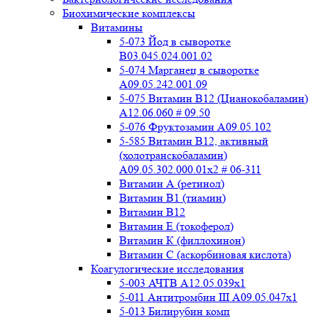
Биохимические комплексы
Витамины
5-073 Йод в сыворотке
B03.045.024.001.02
5-074 Марганец в сыворотке
A09.05.242.001.09
5-075 Витамин В12 (Цианокобаламин)
A12.06.060 # 09.50
5-076 Фруктозамин A09.05.102
5-585 Витамин B12, активный
(холотранскобаламин)
A09.05.302.000.01x2 # 06-311
Витамин А (ретинол)
Витамин В1 (тиамин)
Витамин В12
Витамин Е (токоферол)
Витамин К (филлохинон)
Витамин С (аскорбиновая кислота)
Коагулогические исследования
5-003 АЧТВ А12.05.039x1
5-011 Антитромбин III А09.05.047x1
5-013 Билирубин комп