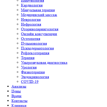
Иммунология
Кардиология
Мануальная терапия
Медицинский массаж
Неврология
Нефрология
Оториноларингология
Онлайн консультации
Остеопатия
Пульмонология
Психодерматология
Рефлексотерапия
Терапия
Ультрозвуковая диагностика
Урология
Физиотерапия
Эндокринология
COVID-19
Анализы
Цены
Врачи
Контакты
Клиники