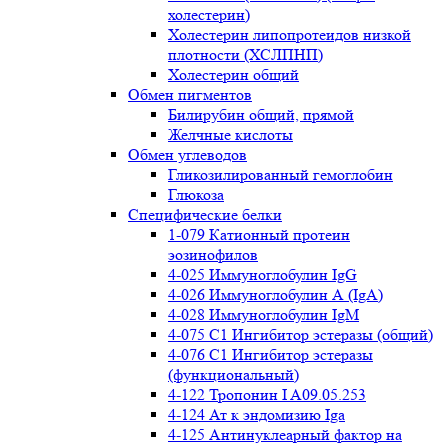
холестерин)
Холестерин липопротеидов низкой
плотности (ХСЛПНП)
Холестерин общий
Обмен пигментов
Билирубин общий, прямой
Желчные кислоты
Обмен углеводов
Гликозилированный гемоглобин
Глюкоза
Специфические белки
1-079 Катионный протеин
эозинофилов
4-025 Иммуноглобулин IgG
4-026 Иммуноглобулин А (IgA)
4-028 Иммуноглобулин IgM
4-075 С1 Ингибитор эстеразы (общий)
4-076 С1 Ингибитор эстеразы
(функциональный)
4-122 Тропонин I A09.05.253
4-124 Ат к эндомизию Iga
4-125 Антинуклеарный фактор на