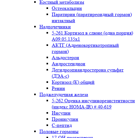
Костный метаболизм
Остеокальцин
Паратирин (паратиреоидный гормон)
интактный
Надпочечники
5-261 Кортизол в слюне (одна порция)
A09.05.135x1
АКТГ (Адренокортикотропный
гормон)
Альдостерон
Андростендион
Дегидроэпиандростерона сульфат
(ДЭА-с)
Кортизол (К) общий
Ренин
Поджелудочная железа
5-262 Оценка инсулинорезистентности
(индекс HOMA-IR) # 40-619
Инсулин
Проинсулин
С-пептид
Половые гормоны
17-ОН прогестерон