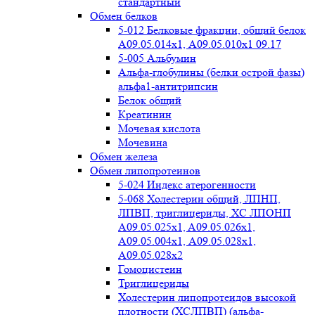
стандартный
Обмен белков
5-012 Белковые фракции, общий белок
А09.05.014х1, А09.05.010х1 09.17
5-005 Альбумин
Альфа-глобулины (белки острой фазы)
альфа1-антитрипсин
Белок общий
Креатинин
Мочевая кислота
Мочевина
Обмен железа
Обмен липопротеинов
5-024 Индекс атерогенности
5-068 Холестерин общий, ЛПНП,
ЛПВП, триглицериды, ХС ЛПОНП
А09.05.025x1, A09.05.026х1,
А09.05.004х1, А09.05.028х1,
А09.05.028х2
Гомоцистеин
Триглицериды
Холестерин липопротеидов высокой
плотности (ХСЛПВП) (альфа-