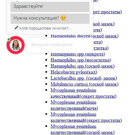
Gardnerella vaginalis
Здравствуйте!
количественный(секрет простаты)
Gardnerella vaginalis
Нужна консультация?
количественный(соскоб,мазок)
Алла Хорошилова
печатает...
Haemophilus ducrei(моча)
Haemophilus ducrei(соскоб,мазок)
Haemophilus sp.(мокрота)
Введите сообщение
Haemophilus sp.(носоглотка)
Haemophilus spp.(мокрота)
Haemophilus spp.(носоглотка)
Haemophilus spp.(соскоб,мазок)
Helicobacter pylori(кал)
Lactobacillus spp. (соскоб, мазок)
Mobiluncus curtissi (соскоб,мазок)
Mycoplasma genitalium
качественный(секрет простаты)
Mycoplasma genitalium
количественный(моча)
Mycoplasma genitalium
количественный(секрет простаты)
Mycoplasma genitalium
количественный(соскоб,мазок)