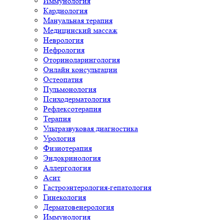
Иммунология
Кардиология
Мануальная терапия
Медицинский массаж
Неврология
Нефрология
Оториноларингология
Онлайн консультации
Остеопатия
Пульмонология
Психодерматология
Рефлексотерапия
Терапия
Ультразвуковая диагностика
Урология
Физиотерапия
Эндокринология
Аллергология
Асит
Гастроэнтерология-гепатология
Гинекология
Дерматовенерология
Иммунология