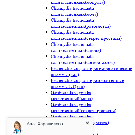
количественный(мокрота)
Chlamydia trachomatis
количественный(моча)
Chlamydia trachomatis
количественный(ротоглотка)
Chlamydia trachomatis
количественный(секрет простаты)
Chlamydia trachomatis
количественный(слюна)
Chlamydia trachomatis
количественный(соскоб,мазок)
Escherichia coli, энтерогеморрагические
штаммы (кал)
Escherichia coli, энтеротоксигенные
штаммы LT(кал)
Gardnerella vaginalis
качественный(моча)
Gardnerella vaginalis
качественный(секрет простаты)
Gardnerella vaginalis
качественный(соскоб,мазок)
Алла Хорошилова
Gardnerella vaginalis
количественный(моча)