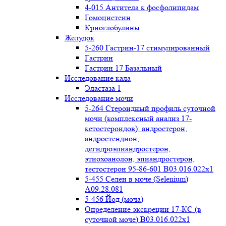
4-015 Антитела к фосфолипидам
Гомоцистеин
Криоглобулины
Желудок
5-260 Гастрин-17 стимулированный
Гастрин
Гастрин 17 Базальный
Исследование кала
Эластаза 1
Исследование мочи
5-264 Стероидный профиль суточной
мочи (комплексный анализ 17-
кетостероидов): андростерон,
андростендион,
дегидроэпиандростерон,
этиохоанолон, эпиандростерон,
тестостерон 95-86-601 B03.016.022x1
5-455 Селен в моче (Selenium)
A09.28.081
5-456 Йод (моча)
Определение экскреции 17-КС (в
суточной моче) B03.016.022x1