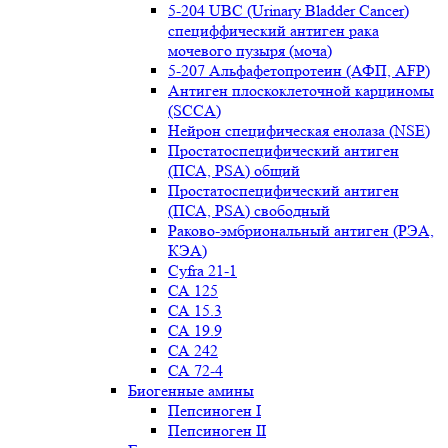
5-204 UBC (Urinary Bladder Cancer)
специффический антиген рака
мочевого пузыря (моча)
5-207 Альфафетопротеин (АФП, AFP)
Антиген плоскоклеточной карциномы
(SCCA)
Нейрон специфическая енолаза (NSE)
Простатоспецифический антиген
(ПСА, PSA) общий
Простатоспецифический антиген
(ПСА, PSA) свободный
Раково-эмбриональный антиген (РЭА,
КЭА)
Сyfra 21-1
СА 125
СА 15.3
СА 19.9
СА 242
СА 72-4
Биогенные амины
Пепсиноген I
Пепсиноген II