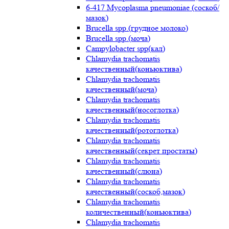
6-417 Mycoplasma pneumoniae (соскоб/
мазок)
Brucella spp.(грудное молоко)
Brucella spp.(моча)
Campylobacter spp(кал)
Chlamydia trachomatis
качественный(коньюктива)
Chlamydia trachomatis
качественный(моча)
Chlamydia trachomatis
качественный(носоглотка)
Chlamydia trachomatis
качественный(ротоглотка)
Chlamydia trachomatis
качественный(секрет простаты)
Chlamydia trachomatis
качественный(слюна)
Chlamydia trachomatis
качественный(соскоб,мазок)
Chlamydia trachomatis
количественный(коньюктива)
Chlamydia trachomatis