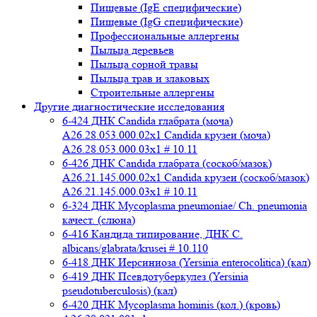
Пищевые (IgE специфические)
Пищевые (IgG специфические)
Профессиональные аллергены
Пыльца деревьев
Пыльца сорной травы
Пыльца трав и злаковых
Строительные аллергены
Другие диагностические исследования
6-424 ДНК Candida глабрата (моча)
A26.28.053.000.02x1 Candida крузеи (моча)
A26.28.053.000.03x1 # 10.11
6-426 ДНК Candida глабрата (соскоб/мазок)
A26.21.145.000.02x1 Candida крузеи (соскоб/мазок)
A26.21.145.000.03x1 # 10.11
6-324 ДНК Mycoplasma pneumoniae/ Ch. pneumonia
качест. (слюна)
6-416 Кандида типирование, ДНК C.
albicans/glabrata/krusei # 10.110
6-418 ДНК Иерсиниоза (Yersinia enterocolitica) (кал)
6-419 ДНК Псевдотуберкулез (Yersinia
pseudotuberculosis) (кал)
6-420 ДНК Mycoplasma hominis (кол.) (кровь)