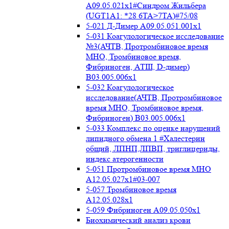
A09.05.021x1#Синдром Жильбера
(UGT1A1: *28 6TA>7TA)#75/08
5-021 Д-Димер А09.05.051.001x1
5-031 Коагулологическое исследование
№3(АЧТВ, Протромбиновое время
МНО, Тромбиновое время,
Фибриноген, АТIII, D-димер)
B03.005.006x1
5-032 Коагулологическое
исследование(АЧТВ, Протромбиновое
время МНО, Тромбиновое время,
Фибриноген) B03.005.006x1
5-033 Комплекс по оценке нарушений
липидного обмена 1 #Халестерин
общий, ЛПНП,ЛПВП, триглицериды,
индекс атерогенности
5-051 Протромбиновое время МНО
А12.05.027x1#03-007
5-057 Тромбиновое время
А12.05.028x1
5-059 Фибриноген А09.05.050x1
Биохимический анализ крови