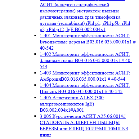
АСИТ (аллерген специфической
иммунотерапии) экстрактом пыльцы
различных злаковых трав тимофеевка
луговая (recombinant) rPhl p1, rPhl p5b. rPhl
p2, rPhl p12, IgE В03.002.004x1
1-401 Мониторинг эффективности АСИТ:
Букоцветные деревья B03.016.035.000.01x1 #
40-542
1-402 Мониторинг эффективности АСИТ:
Злаковые травы B03.016.035.000.01x1 # 40-
543
1-403 Мониторинг эффективности АСИТ:
АмброзияB03.016.035.000.01x1 # 40-544
1-404 Мониторинг эффективности АСИТ:
Полынь B03.016.035.000.01x1 # 40-545
1-405 Аллергочип ALEX (300
аллергокомпонентов IgE)
В03.002.004x1#А001
3-005 Курс лечения АСИТ А25.06.001##
СТАЛОРАЛЬ АЛЛЕРГЕН ПЫЛЬЦЫ
БЕРЕЗЫ или КЛЕЩ 10 ИР/МЛ 10МЛ N3
иниц