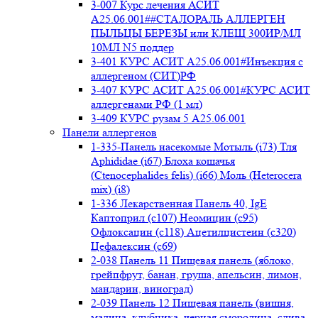
3-007 Курс лечения АСИТ
А25.06.001##СТАЛОРАЛЬ АЛЛЕРГЕН
ПЫЛЬЦЫ БЕРЕЗЫ или КЛЕЩ 300ИР/МЛ
10МЛ N5 поддер
3-401 КУРС АСИТ А25.06.001#Инъекция с
аллергеном (СИТ)РФ
3-407 КУРС АСИТ А25.06.001#КУРС АСИТ
аллергенами РФ (1 мл)
3-409 КУРС рузам 5 А25.06.001
Панели аллергенов
1-335-Панель насекомые Мотыль (i73) Тля
Aphididae (i67) Блоха кошачья
(Ctenocephalides felis) (i66) Моль (Heterocera
mix) (i8)
1-336 Лекарственная Панель 40, IgE
Каптоприл (с107) Неомицин (c95)
Офлоксацин (с118) Ацетилцистеин (с320)
Цефалексин (с69)
2-038 Панель 11 Пищевая панель (яблоко,
грейпфрут, банан, груша, апельсин, лимон,
мандарин, виноград)
2-039 Панель 12 Пищевая панель (вишня,
малина, клубника, черная смородина, слива,