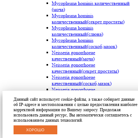
Mycoplasma hominis количественный
(моча)
Mycoplasma hominis
количественный(секрет простаты)
Mycoplasma hominis
количественный(слюна)
Mycoplasma hominis
количественный(соскоб,мазок)
Neisseria gonorrhoeae
качественный(моча)
Neisseria gonorrhoeae
качественный(секрет простаты)
Neisseria gonorrhoeae
качественный(соскоб,мазок)
Neisseria gonorrhoeae
количественный(моча)
Данный сайт использует cookie-файлы, а также собирает данные
Neisseria gonorrhoeae
об IP-адресе и местоположении с целью предоставления наиболее
количественный(секрет простаты)
корректной информации по Вашему запросу. Продолжая
Neisseria gonorrhoeae
использовать данный ресурс, Вы автоматически соглашаетесь с
количественный(соскоб,мазок)
использованием данных технологий.
Streptococcus pyogenes (мокрота)
ХОРОШО
Streptococcus pyogenes (носоглотка)