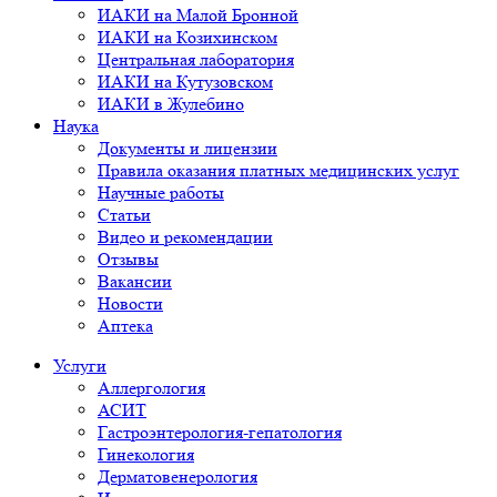
ИАКИ на Малой Бронной
ИАКИ на Козихинском
Центральная лаборатория
ИАКИ на Кутузовском
ИАКИ в Жулебино
Наука
Документы и лицензии
Правила оказания платных медицинских услуг
Научные работы
Статьи
Видео и рекомендации
Отзывы
Вакансии
Новости
Аптека
Услуги
Аллергология
АСИТ
Гастроэнтерология-гепатология
Гинекология
Дерматовенерология