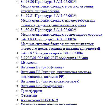
8-478 80 Процедура 3 A11.02.002#
Медикаментозная блокада: в рамках лечения
неврита лицевого нерва
8-479 81 Процедура 4 A11.02.002#
Медикаментозная блокада: паравертебральная
шейного, грудного, поясничного уровня
8-480 82 Процедура 5 A11.02.002#
Медикаментозная блокада: сосцевидного отростка
8-481 83 Процедура 6 A11.02.002#
Медикаментозная блокада: триггерных точек
плечевого пояса, верхних и нижних конечностей
8-485 87 Холодовая проба В03.002.004
8-770 B01.002.002 СИТ коррекция 15 мин
LE-клетки
Витамин В2 (рибофлавин)
Витамин В3 (ниацин, никотиновая кислота,
никотинамид, витамин PP)
Витамин В5 (пантотеновая кислота)
Витамин В6 (пиридоксин)
Трансферрин
Ферритин
Анализы на COVID-19
Бактериологические исследования