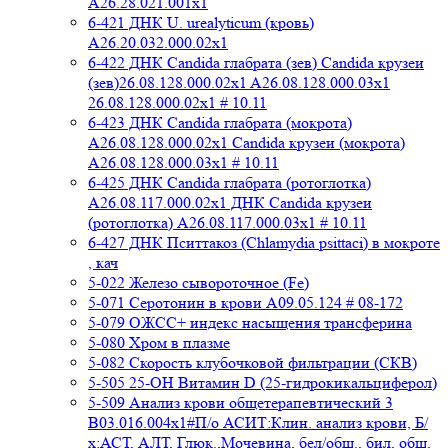
A26.28.021.001x1
6-421 ДНК U. urealyticum (кровь)
A26.20.032.000.02х1
6-422 ДНК Candida глабрата (зев) Candida крузеи
(зев)26.08.128.000.02x1 A26.08.128.000.03x1
26.08.128.000.02x1 # 10.11
6-423 ДНК Candida глабрата (мокрота)
A26.08.128.000.02x1 Candida крузеи (мокрота)
A26.08.128.000.03x1 # 10.11
6-425 ДНК Candida глабрата (ротоглотка)
A26.08.117.000.02x1 ДНК Candida крузеи
(ротоглотка) A26.08.117.000.03x1 # 10.11
6-427 ДНК Пситтакоз (Chlamydia psittaci) в мокроте
, кач
5-022 Железо сывороточное (Fe)
5-071 Серотонин в крови A09.05.124 # 08-172
5-079 ОЖСС+ индекс насыщения трансферина
5-080 Хром в плазме
5-082 Скорость клубочковой фильтрации (СКВ)
5-505 25-ОН Витамин D (25-гидрокикальциферол)
5-509 Анализ крови общетерапевтический 3
B03.016.004x1#П/о АСИТ:Клин. анализ крови, Б/
х:АСТ, АЛТ, Глюк.,Мочевина, бел/общ., бил, общ,