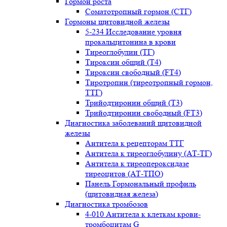
Гормон роста
Соматотропный гормон (СТГ)
Гормоны щитовидной железы
5-234 Исследование уровня
прокальцитонина в крови
Тиреоглобулин (ТГ)
Тироксин общий (Т4)
Тироксин свободный (FT4)
Тиротропин (тиреотропный гормон,
ТТГ)
Трийодтиронин общий (Т3)
Трийодтиронин свободный (FT3)
Диагностика заболеваний щитовидной
железы
Антитела к рецепторам ТТГ
Антитела к тиреоглобулину (АТ-ТГ)
Антитела к тиреопероксидазе
тиреоцитов (АТ-ТПО)
Панель Гормональный профиль
(щитовидная железа)
Диагностика тромбозов
4-010 Антитела к клеткам крови-
тромбоцитам G