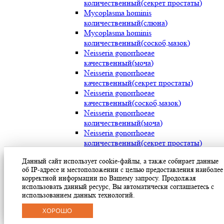
количественный(секрет простаты)
Mycoplasma hominis
количественный(слюна)
Mycoplasma hominis
количественный(соскоб,мазок)
Neisseria gonorrhoeae
качественный(моча)
Neisseria gonorrhoeae
качественный(секрет простаты)
Neisseria gonorrhoeae
качественный(соскоб,мазок)
Neisseria gonorrhoeae
количественный(моча)
Neisseria gonorrhoeae
количественный(секрет простаты)
Neisseria gonorrhoeae
Данный сайт использует cookie-файлы, а также собирает данные
количественный(соскоб,мазок)
об IP-адресе и местоположении с целью предоставления наиболее
Streptococcus pyogenes (мокрота)
корректной информации по Вашему запросу. Продолжая
Streptococcus pyogenes (носоглотка)
использовать данный ресурс, Вы автоматически соглашаетесь с
Streptococcus pyogenes(мазок с раневой
использованием данных технологий.
поверхности)
ХОРОШО
Treponema pallidum(моча)
Treponema pallidum(секрет простаты)