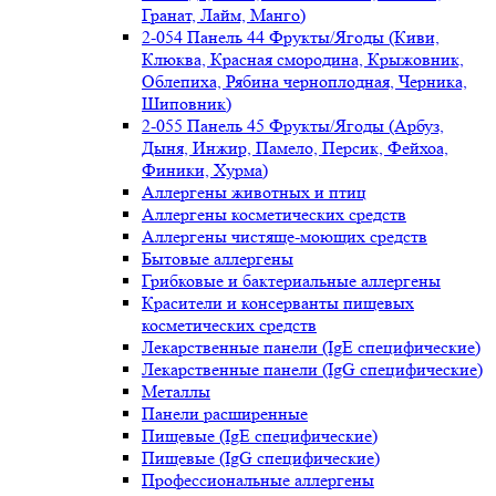
Гранат, Лайм, Манго)
2-054 Панель 44 Фрукты/Ягоды (Киви,
Клюква, Красная смородина, Крыжовник,
Облепиха, Рябина черноплодная, Черника,
Шиповник)
2-055 Панель 45 Фрукты/Ягоды (Арбуз,
Дыня, Инжир, Памело, Персик, Фейхоа,
Финики, Хурма)
Аллергены животных и птиц
Аллергены косметических средств
Аллергены чистяще-моющих средств
Бытовые аллергены
Грибковые и бактериальные аллергены
Красители и консерванты пищевых
косметических средств
Лекарственные панели (IgE специфические)
Лекарственные панели (IgG специфические)
Металлы
Панели расширенные
Пищевые (IgE специфические)
Пищевые (IgG специфические)
Профессиональные аллергены