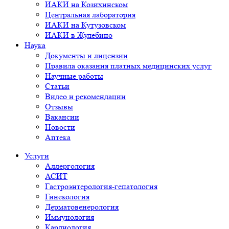
ИАКИ на Козихинском
Центральная лаборатория
ИАКИ на Кутузовском
ИАКИ в Жулебино
Наука
Документы и лицензии
Правила оказания платных медицинских услуг
Научные работы
Статьи
Видео и рекомендации
Отзывы
Вакансии
Новости
Аптека
Услуги
Аллергология
АСИТ
Гастроэнтерология-гепатология
Гинекология
Дерматовенерология
Иммунология
Кардиология