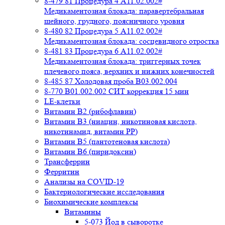
8-479 81 Процедура 4 A11.02.002#
Медикаментозная блокада: паравертебральная
шейного, грудного, поясничного уровня
8-480 82 Процедура 5 A11.02.002#
Медикаментозная блокада: сосцевидного отростка
8-481 83 Процедура 6 A11.02.002#
Медикаментозная блокада: триггерных точек
плечевого пояса, верхних и нижних конечностей
8-485 87 Холодовая проба В03.002.004
8-770 B01.002.002 СИТ коррекция 15 мин
LE-клетки
Витамин В2 (рибофлавин)
Витамин В3 (ниацин, никотиновая кислота,
никотинамид, витамин PP)
Витамин В5 (пантотеновая кислота)
Витамин В6 (пиридоксин)
Трансферрин
Ферритин
Анализы на COVID-19
Бактериологические исследования
Биохимические комплексы
Витамины
5-073 Йод в сыворотке