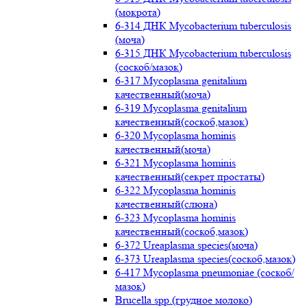
(мокрота)
6-314 ДНК Mycobacterium tuberculosis
(моча)
6-315 ДНК Mycobacterium tuberculosis
(соскоб/мазок)
6-317 Mycoplasma genitalium
качественный(моча)
6-319 Mycoplasma genitalium
качественный(соскоб,мазок)
6-320 Mycoplasma hominis
качественный(моча)
6-321 Mycoplasma hominis
качественный(секрет простаты)
6-322 Mycoplasma hominis
качественный(слюна)
6-323 Mycoplasma hominis
качественный(соскоб,мазок)
6-372 Ureaplasma species(моча)
6-373 Ureaplasma species(соскоб,мазок)
6-417 Mycoplasma pneumoniae (соскоб/
мазок)
Brucella spp.(грудное молоко)