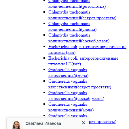
Chlamydia trachomatis
количественный(ротоглотка)
Chlamydia trachomatis
количественный(секрет простаты)
Chlamydia trachomatis
количественный(слюна)
Chlamydia trachomatis
количественный(соскоб,мазок)
Escherichia coli, энтерогеморрагические
штаммы (кал)
Escherichia coli, энтеротоксигенные
штаммы LT(кал)
Gardnerella vaginalis
качественный(моча)
Gardnerella vaginalis
качественный(секрет простаты)
Gardnerella vaginalis
качественный(соскоб,мазок)
Gardnerella vaginalis
количественный(моча)
Gardnerella vaginalis
Светлана Иванова
количественный(секрет простаты)
Gardnerella vaginalis