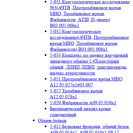
5-031 Коагулологическое исследование
№3(АЧТВ, Протромбиновое время
МНО, Тромбиновое время,
Фибриноген, АТIII, D-димер)
B03.005.006x1
5-032 Коагулологическое
исследование(АЧТВ, Протромбиновое
время МНО, Тромбиновое время,
Фибриноген) B03.005.006x1
5-033 Комплекс по оценке нарушений
липидного обмена 1 #Халестерин
общий, ЛПНП,ЛПВП, триглицериды,
индекс атерогенности
5-051 Протромбиновое время МНО
А12.05.027x1#03-007
5-057 Тромбиновое время
А12.05.028x1
5-059 Фибриноген А09.05.050x1
Биохимический анализ крови
стандартный
Обмен белков
5-012 Белковые фракции, общий белок
А09.05.014х1, А09.05.010х1 09.17