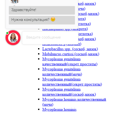
количественный(соскоб,мазок)
Здравствуйте!
Haemophilus ducrei(моча)
Haemophilus ducrei(соскоб,мазок)
Нужна консультация?
Haemophilus sp.(мокрота)
Haemophilus sp.(носоглотка)
Светлана Иванова
печатает...
Haemophilus spp.(мокрота)
Haemophilus spp.(носоглотка)
Введите сообщение
Haemophilus spp.(соскоб,мазок)
Helicobacter pylori(кал)
Lactobacillus spp. (соскоб, мазок)
Mobiluncus curtissi (соскоб,мазок)
Mycoplasma genitalium
качественный(секрет простаты)
Mycoplasma genitalium
количественный(моча)
Mycoplasma genitalium
количественный(секрет простаты)
Mycoplasma genitalium
количественный(соскоб,мазок)
Mycoplasma hominis количественный
(моча)
Mycoplasma hominis