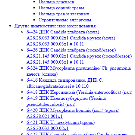
Пыльца деревьев
Пыльца сорной травы
Пыльца трав и злаковых
Строительные аллергены
Другие диагностические исследования
6-424 ДНК Candida глабрата (моча)
A26.28.053.000.02x1 Candida крузеи (моча)
A26.28.053.000.03x1 # 10.11
6-426 ДНК Candida глабрата (соскоб/мазок)
A26.21.145.000.02x1 Candida крузеи (соскоб/мазок)
A26.21.145.000.03x1 # 10.11
6-324 ДНК Mycoplasma pneumoniae/ Ch. pneumonia
качест. (слюна)
6-416 Кандида типирование, ДНК C.
albicans/glabrata/krusei # 10.110
6-418 ДНК Иерсиниоза (Yersinia enterocolitica) (кал)
6-419 ДНК Псевдотуберкулез (Yersinia
pseudotuberculosis) (кал)
6-420 ДНК Mycoplasma hominis (кол.) (кровь)
A26.28.021.001x1
6-421 ДНК U. urealyticum (кровь)
A26.20.032.000.02х1
6-422 ДНК Candida глабрата (зев) Candida крузеи