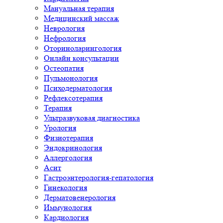
Мануальная терапия
Медицинский массаж
Неврология
Нефрология
Оториноларингология
Онлайн консультации
Остеопатия
Пульмонология
Психодерматология
Рефлексотерапия
Терапия
Ультразвуковая диагностика
Урология
Физиотерапия
Эндокринология
Аллергология
Асит
Гастроэнтерология-гепатология
Гинекология
Дерматовенерология
Иммунология
Кардиология