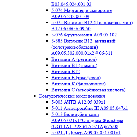
B03.045.024.001.02
5-074 Марганец в сыворотке
A09.05.242.001.09
5-075 Витамин В12 (Цианокобаламин)
A12.06.060 # 09.50
5-076 Фруктозамин A09.05.102
5-585 Витамин B12, активный
(холотранскобаламин)
A09.05.302.000.01x2 # 06-311
Витамин А (ретинол)
Витамин В1 (тиамин)
Витамин В12
Витамин Е (токоферол)
Витамин К (филлохинон)
Витамин С (аскорбиновая кислота)
Коагулогические исследования
5-003 АЧТВ А12.05.039x1
5-011 Антитромбин III А09.05.047x1
5-013 Билирубин комп
A09.05.021x1#Синдром Жильбера
(UGT1A1: *28 6TA>7TA)#75/08
5-021 Д-Димер А09.05.051.001x1