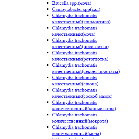
Brucella spp.(моча)
Campylobacter spp(кал)
Chlamydia trachomatis
качественный(коньюктива)
Chlamydia trachomatis
качественный(моча)
Chlamydia trachomatis
качественный(носоглотка)
Chlamydia trachomatis
качественный(ротоглотка)
Chlamydia trachomatis
качественный(секрет простаты)
Chlamydia trachomatis
качественный(слюна)
Chlamydia trachomatis
качественный(соскоб,мазок)
Chlamydia trachomatis
количественный(коньюктива)
Chlamydia trachomatis
количественный(мокрота)
Chlamydia trachomatis
количественный(моча)