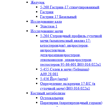
Желудок
5-260 Гастрин-17 стимулированный
Гастрин
Гастрин 17 Базальный
Исследование кала
Эластаза 1
Исследование мочи
5-264 Стероидный профиль суточной
мочи (комплексный анализ 17-
кетостероидов): андростерон,
андростендион,
дегидроэпиандростерон,
этиохоанолон, эпиандростерон,
тестостерон 95-86-601 B03.016.022x1
5-455 Селен в моче (Selenium)
A09.28.081
5-456 Йод (моча)
Определение экскреции 17-КС (в
суточной моче) B03.016.022x1
Костный метаболизм
Остеокальцин
Паратирин (паратиреоидный гормон)