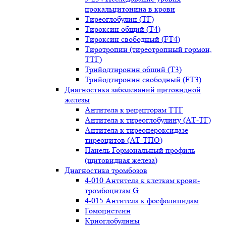
прокальцитонина в крови
Тиреоглобулин (ТГ)
Тироксин общий (Т4)
Тироксин свободный (FT4)
Тиротропин (тиреотропный гормон,
ТТГ)
Трийодтиронин общий (Т3)
Трийодтиронин свободный (FT3)
Диагностика заболеваний щитовидной
железы
Антитела к рецепторам ТТГ
Антитела к тиреоглобулину (АТ-ТГ)
Антитела к тиреопероксидазе
тиреоцитов (АТ-ТПО)
Панель Гормональный профиль
(щитовидная железа)
Диагностика тромбозов
4-010 Антитела к клеткам крови-
тромбоцитам G
4-015 Антитела к фосфолипидам
Гомоцистеин
Криоглобулины