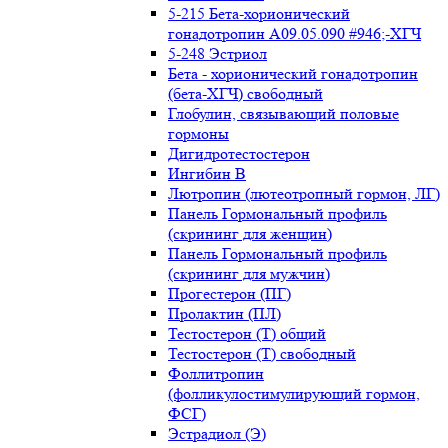
5-215 Бета-хорионический
гонадотропин А09.05.090 #946;-ХГЧ
5-248 Эстриол
Бета - хорионический гонадотропин
(бета-ХГЧ) свободный
Глобулин, связывающий половые
гормоны
Дигидротестостерон
Ингибин В
Лютропин (лютеотропный гормон, ЛГ)
Панель Гормональный профиль
(скрининг для женщин)
Панель Гормональный профиль
(скрининг для мужчин)
Прогестерон (ПГ)
Пролактин (ПЛ)
Тестостерон (Т) общий
Тестостерон (Т) свободный
Фоллитропин
(фолликулостимулирующий гормон,
ФСГ)
Эстрадиол (Э)