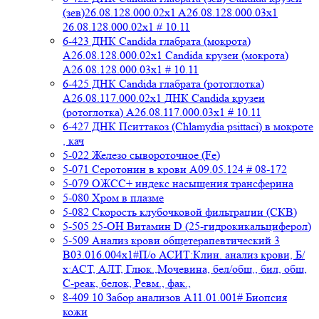
(зев)26.08.128.000.02x1 A26.08.128.000.03x1
26.08.128.000.02x1 # 10.11
6-423 ДНК Candida глабрата (мокрота)
A26.08.128.000.02x1 Candida крузеи (мокрота)
A26.08.128.000.03x1 # 10.11
6-425 ДНК Candida глабрата (ротоглотка)
A26.08.117.000.02x1 ДНК Candida крузеи
(ротоглотка) A26.08.117.000.03x1 # 10.11
6-427 ДНК Пситтакоз (Chlamydia psittaci) в мокроте
, кач
5-022 Железо сывороточное (Fe)
5-071 Серотонин в крови A09.05.124 # 08-172
5-079 ОЖСС+ индекс насыщения трансферина
5-080 Хром в плазме
5-082 Скорость клубочковой фильтрации (СКВ)
5-505 25-ОН Витамин D (25-гидрокикальциферол)
5-509 Анализ крови общетерапевтический 3
B03.016.004x1#П/о АСИТ:Клин. анализ крови, Б/
х:АСТ, АЛТ, Глюк.,Мочевина, бел/общ., бил, общ,
C-реак, белок, Ревм., фак.,
8-409 10 Забор анализов A11.01.001# Биопсия
кожи