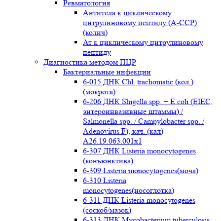
Ревматология
Антитела к циклическому
цитрулиновому пептиду (A-ССР)
(колич)
Ат к циклическому цитрулиновому
пептиду
Диагностика методом ПЦР
Бактериальные инфекции
6-015 ДНК Chl. trachomatic (кол.)
(мокрота)
6-206 ДНК Shigella spp. + E.coli (EIEC,
энтероинвазивные штаммы) /
Salmonella spp. / Campylobacter spp. /
Adenovirus F), кач. (кал)
A26.19.063.001x1
6-307 ДНК Listeria monocytogenes
(конъюнктива)
6-309 Listeria monocytogenes(моча)
6-310 Listeria
monocytogenes(носоглотка)
6-311 ДНК Listeria monocytogenes
(соскоб/мазок)
6-313 ДНК Mycobacterium tuberculosis