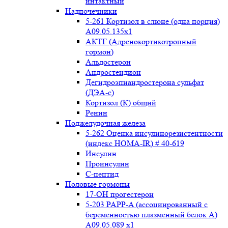
интактный
Надпочечники
5-261 Кортизол в слюне (одна порция)
A09.05.135x1
АКТГ (Адренокортикотропный
гормон)
Альдостерон
Андростендион
Дегидроэпиандростерона сульфат
(ДЭА-с)
Кортизол (К) общий
Ренин
Поджелудочная железа
5-262 Оценка инсулинорезистентности
(индекс HOMA-IR) # 40-619
Инсулин
Проинсулин
С-пептид
Половые гормоны
17-ОН прогестерон
5-203 PAPP-A (ассоциированный с
беременностью плазменный белок А)
А09.05.089 x1