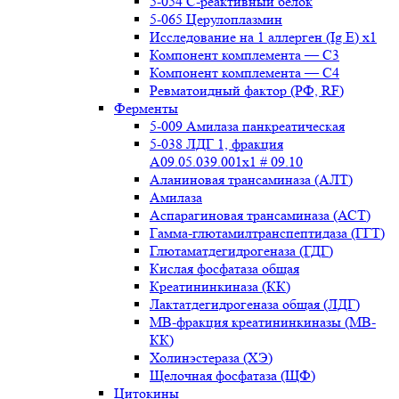
5-054 С-реактивный белок
5-065 Церулоплазмин
Исследование на 1 аллерген (Ig E) x1
Компонент комплемента — С3
Компонент комплемента — С4
Ревматоидный фактор (РФ, RF)
Ферменты
5-009 Амилаза панкреатическая
5-038 ЛДГ 1, фракция
A09.05.039.001x1 # 09.10
Аланиновая трансаминаза (АЛТ)
Амилаза
Аспарагиновая трансаминаза (АСТ)
Гамма-глютамилтранспептидаза (ГГТ)
Глютаматдегидрогеназа (ГДГ)
Кислая фосфатаза общая
Креатининкиназа (КК)
Лактатдегидрогеназа общая (ЛДГ)
МВ-фракция креатининкиназы (МВ-
КК)
Холинэстераза (ХЭ)
Щелочная фосфатаза (ЩФ)
Цитокины