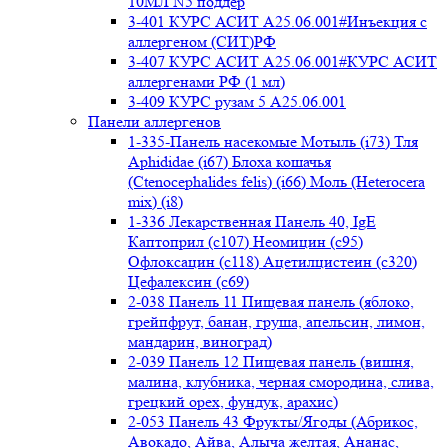
10МЛ N5 поддер
3-401 КУРС АСИТ А25.06.001#Инъекция с
аллергеном (СИТ)РФ
3-407 КУРС АСИТ А25.06.001#КУРС АСИТ
аллергенами РФ (1 мл)
3-409 КУРС рузам 5 А25.06.001
Панели аллергенов
1-335-Панель насекомые Мотыль (i73) Тля
Aphididae (i67) Блоха кошачья
(Ctenocephalides felis) (i66) Моль (Heterocera
mix) (i8)
1-336 Лекарственная Панель 40, IgE
Каптоприл (с107) Неомицин (c95)
Офлоксацин (с118) Ацетилцистеин (с320)
Цефалексин (с69)
2-038 Панель 11 Пищевая панель (яблоко,
грейпфрут, банан, груша, апельсин, лимон,
мандарин, виноград)
2-039 Панель 12 Пищевая панель (вишня,
малина, клубника, черная смородина, слива,
грецкий орех, фундук, арахис)
2-053 Панель 43 Фрукты/Ягоды (Абрикос,
Авокадо, Айва, Алыча желтая, Ананас,