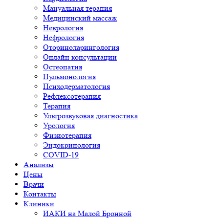
Мануальная терапия
Медицинский массаж
Неврология
Нефрология
Оториноларингология
Онлайн консультации
Остеопатия
Пульмонология
Психодерматология
Рефлексотерапия
Терапия
Ультрозвуковая диагностика
Урология
Физиотерапия
Эндокринология
COVID-19
Анализы
Цены
Врачи
Контакты
Клиники
ИАКИ на Малой Бронной