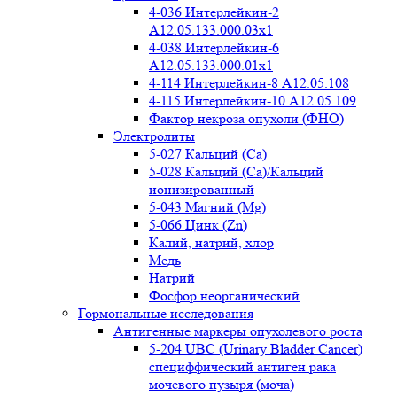
4-036 Интерлейкин-2
A12.05.133.000.03x1
4-038 Интерлейкин-6
A12.05.133.000.01x1
4-114 Интерлейкин-8 A12.05.108
4-115 Интерлейкин-10 A12.05.109
Фактор некроза опухоли (ФНО)
Электролиты
5-027 Кальций (Ca)
5-028 Кальций (Ca)/Кальций
ионизированный
5-043 Магний (Mg)
5-066 Цинк (Zn)
Калий, натрий, хлор
Медь
Натрий
Фосфор неорганический
Гормональные исследования
Антигенные маркеры опухолевого роста
5-204 UBC (Urinary Bladder Cancer)
специффический антиген рака
мочевого пузыря (моча)