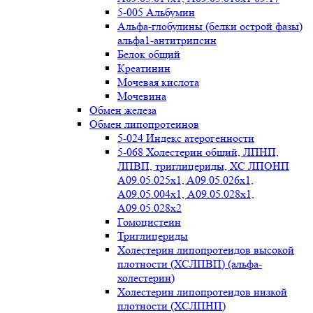
5-005 Альбумин
Альфа-глобулины (белки острой фазы)
альфа1-антитрипсин
Белок общий
Креатинин
Мочевая кислота
Мочевина
Обмен железа
Обмен липопротеинов
5-024 Индекс атерогенности
5-068 Холестерин общий, ЛПНП,
ЛПВП, триглицериды, ХС ЛПОНП
А09.05.025x1, A09.05.026х1,
А09.05.004х1, А09.05.028х1,
А09.05.028х2
Гомоцистеин
Триглицериды
Холестерин липопротеидов высокой
плотности (ХСЛПВП) (альфа-
холестерин)
Холестерин липопротеидов низкой
плотности (ХСЛПНП)