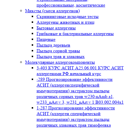
профессиональные, косметические
Миксты (смеси аллергенов)
Cкрининговые исходные тесты
Аллергены животных и птиц
Бытовые аллергены
Грибковые и бактериальные аллергены
Пищевые
Пыльца деревьев
Пыльца сорной травы
Пыльца трав и злаковых
Молекулярные аллергокомпоненты
3-403 КУРС АСИТ А25.06.001 КУРС АСИТ
аллергенами РФ начальный курс
-289 Прогнозирование эффективности
АСИТ (аллергенспецифической
иммунотерапии) экстрактом пыльцы
различных сорных трав w230-nAmb a1,
w233_nArt v 3, w231_nArt v 1 В03.002.004x1
1-287 Прогнозирование эффективности
АСИТ (аллерген специфической
иммунотерапии) экстрактом пыльцы
различных злаковых трав тимофеевка