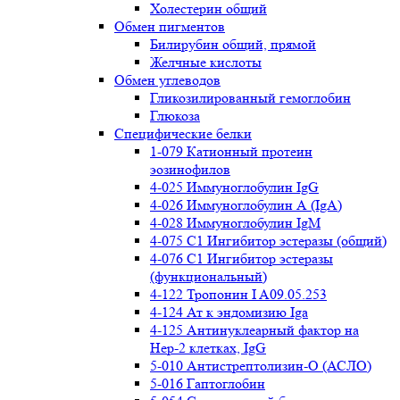
Холестерин общий
Обмен пигментов
Билирубин общий, прямой
Желчные кислоты
Обмен углеводов
Гликозилированный гемоглобин
Глюкоза
Специфические белки
1-079 Катионный протеин
эозинофилов
4-025 Иммуноглобулин IgG
4-026 Иммуноглобулин А (IgA)
4-028 Иммуноглобулин IgM
4-075 С1 Ингибитор эстеразы (общий)
4-076 С1 Ингибитор эстеразы
(функциональный)
4-122 Тропонин I A09.05.253
4-124 Ат к эндомизию Iga
4-125 Антинуклеарный фактор на
Нер-2 клетках, IgG
5-010 Антистрептолизин-О (АСЛО)
5-016 Гаптоглобин