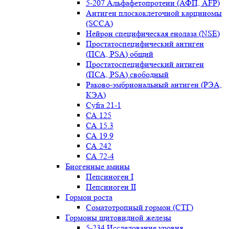
5-207 Альфафетопротеин (АФП, AFP)
Антиген плоскоклеточной карциномы
(SCCA)
Нейрон специфическая енолаза (NSE)
Простатоспецифический антиген
(ПСА, PSA) общий
Простатоспецифический антиген
(ПСА, PSA) свободный
Раково-эмбриональный антиген (РЭА,
КЭА)
Сyfra 21-1
СА 125
СА 15.3
СА 19.9
СА 242
СА 72-4
Биогенные амины
Пепсиноген I
Пепсиноген II
Гормон роста
Соматотропный гормон (СТГ)
Гормоны щитовидной железы
5-234 Исследование уровня