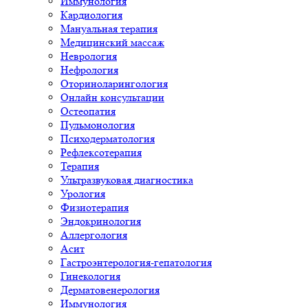
Иммунология
Кардиология
Мануальная терапия
Медицинский массаж
Неврология
Нефрология
Оториноларингология
Онлайн консультации
Остеопатия
Пульмонология
Психодерматология
Рефлексотерапия
Терапия
Ультразвуковая диагностика
Урология
Физиотерапия
Эндокринология
Аллергология
Асит
Гастроэнтерология-гепатология
Гинекология
Дерматовенерология
Иммунология