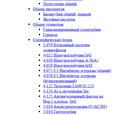
Холестерин общий
Обмен пигментов
Билирубин общий, прямой
Желчные кислоты
Обмен углеводов
Гликозилированный гемоглобин
Глюкоза
Специфические белки
1-079 Катионный протеин
эозинофилов
4-025 Иммуноглобулин IgG
4-026 Иммуноглобулин А (IgA)
4-028 Иммуноглобулин IgM
4-075 С1 Ингибитор эстеразы (общий)
4-076 С1 Ингибитор эстеразы
(функциональный)
4-122 Тропонин I A09.05.253
4-124 Ат к эндомизию Iga
4-125 Антинуклеарный фактор на
Нер-2 клетках, IgG
5-010 Антистрептолизин-О (АСЛО)
5-016 Гаптоглобин