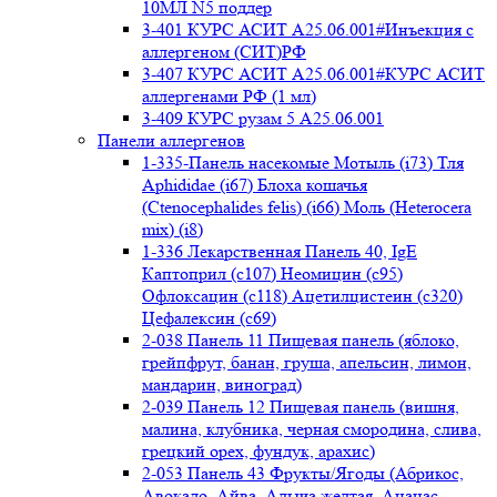
10МЛ N5 поддер
3-401 КУРС АСИТ А25.06.001#Инъекция с
аллергеном (СИТ)РФ
3-407 КУРС АСИТ А25.06.001#КУРС АСИТ
аллергенами РФ (1 мл)
3-409 КУРС рузам 5 А25.06.001
Панели аллергенов
1-335-Панель насекомые Мотыль (i73) Тля
Aphididae (i67) Блоха кошачья
(Ctenocephalides felis) (i66) Моль (Heterocera
mix) (i8)
1-336 Лекарственная Панель 40, IgE
Каптоприл (с107) Неомицин (c95)
Офлоксацин (с118) Ацетилцистеин (с320)
Цефалексин (с69)
2-038 Панель 11 Пищевая панель (яблоко,
грейпфрут, банан, груша, апельсин, лимон,
мандарин, виноград)
2-039 Панель 12 Пищевая панель (вишня,
малина, клубника, черная смородина, слива,
грецкий орех, фундук, арахис)
2-053 Панель 43 Фрукты/Ягоды (Абрикос,
Авокадо, Айва, Алыча желтая, Ананас,