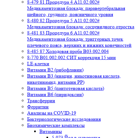
8-479 81 Процедура 4 A11.02.002#
Медикаментозная блокада: паравертебральная
шейного, грудного, поясничного уровня
8-480 82 Процедура 5 A11.02.002#
Медикаментозная блокада: сосцевидного отростка
8-481 83 Процедура 6 A11.02.002#
Медикаментозная блокада: триггерных точек
плечевого пояса, верхних и нижних конечностей
8-485 87 Холодовая проба В03.002.004
8-770 B01.002.002 СИТ коррекция 15 мин
LE-клетки
Витамин В2 (рибофлавин)
Витамин В3 (ниацин, никотиновая кислота,
никотинамид, витамин PP)
Витамин В5 (пантотеновая кислота)
Витамин В6 (пиридоксин)
Трансферрин
Ферритин
Анализы на COVID-19
Бактериологические исследования
Биохимические комплексы
Витамины
5-073 Йод в сыворотке