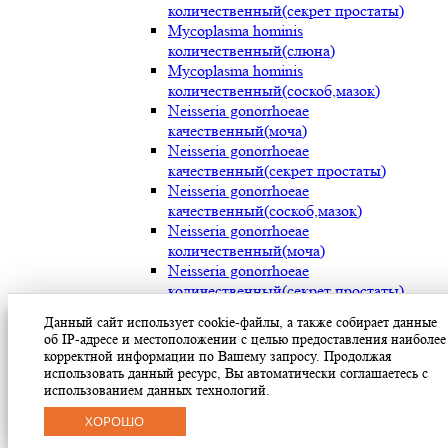
количественный(секрет простаты)
Mycoplasma hominis
количественный(слюна)
Mycoplasma hominis
количественный(соскоб,мазок)
Neisseria gonorrhoeae
качественный(моча)
Neisseria gonorrhoeae
качественный(секрет простаты)
Neisseria gonorrhoeae
качественный(соскоб,мазок)
Neisseria gonorrhoeae
количественный(моча)
Neisseria gonorrhoeae
количественный(секрет простаты)
Neisseria gonorrhoeae
Данный сайт использует cookie-файлы, а также собирает данные
количественный(соскоб,мазок)
об IP-адресе и местоположении с целью предоставления наиболее
Streptococcus pyogenes (мокрота)
корректной информации по Вашему запросу. Продолжая
Streptococcus pyogenes (носоглотка)
использовать данный ресурс, Вы автоматически соглашаетесь с
Streptococcus pyogenes(мазок с раневой
использованием данных технологий.
поверхности)
ХОРОШО
Treponema pallidum(моча)