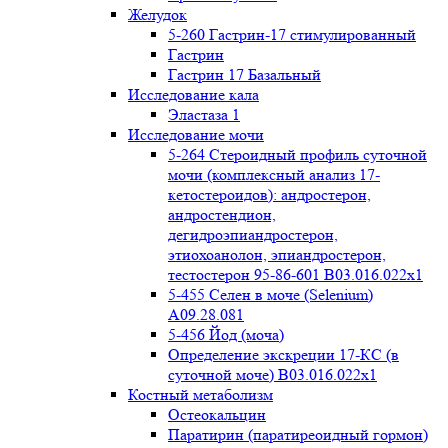
Желудок
5-260 Гастрин-17 стимулированный
Гастрин
Гастрин 17 Базальный
Исследование кала
Эластаза 1
Исследование мочи
5-264 Стероидный профиль суточной
мочи (комплексный анализ 17-
кетостероидов): андростерон,
андростендион,
дегидроэпиандростерон,
этиохоанолон, эпиандростерон,
тестостерон 95-86-601 B03.016.022x1
5-455 Селен в моче (Selenium)
A09.28.081
5-456 Йод (моча)
Определение экскреции 17-КС (в
суточной моче) B03.016.022x1
Костный метаболизм
Остеокальцин
Паратирин (паратиреоидный гормон)