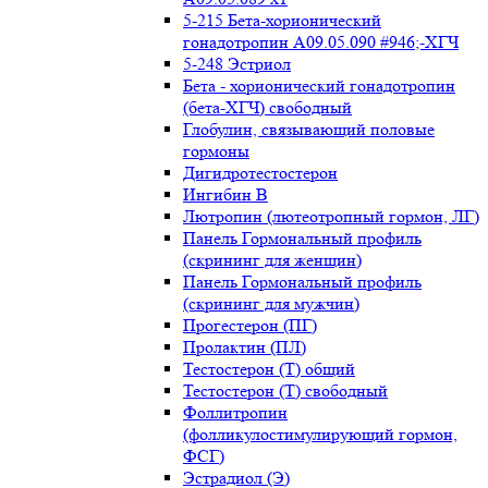
5-215 Бета-хорионический
гонадотропин А09.05.090 #946;-ХГЧ
5-248 Эстриол
Бета - хорионический гонадотропин
(бета-ХГЧ) свободный
Глобулин, связывающий половые
гормоны
Дигидротестостерон
Ингибин В
Лютропин (лютеотропный гормон, ЛГ)
Панель Гормональный профиль
(скрининг для женщин)
Панель Гормональный профиль
(скрининг для мужчин)
Прогестерон (ПГ)
Пролактин (ПЛ)
Тестостерон (Т) общий
Тестостерон (Т) свободный
Фоллитропин
(фолликулостимулирующий гормон,
ФСГ)
Эстрадиол (Э)