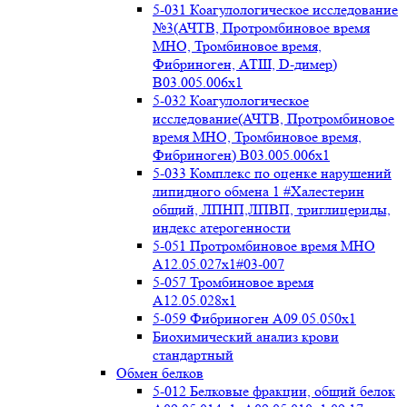
5-031 Коагулологическое исследование
№3(АЧТВ, Протромбиновое время
МНО, Тромбиновое время,
Фибриноген, АТIII, D-димер)
B03.005.006x1
5-032 Коагулологическое
исследование(АЧТВ, Протромбиновое
время МНО, Тромбиновое время,
Фибриноген) B03.005.006x1
5-033 Комплекс по оценке нарушений
липидного обмена 1 #Халестерин
общий, ЛПНП,ЛПВП, триглицериды,
индекс атерогенности
5-051 Протромбиновое время МНО
А12.05.027x1#03-007
5-057 Тромбиновое время
А12.05.028x1
5-059 Фибриноген А09.05.050x1
Биохимический анализ крови
стандартный
Обмен белков
5-012 Белковые фракции, общий белок