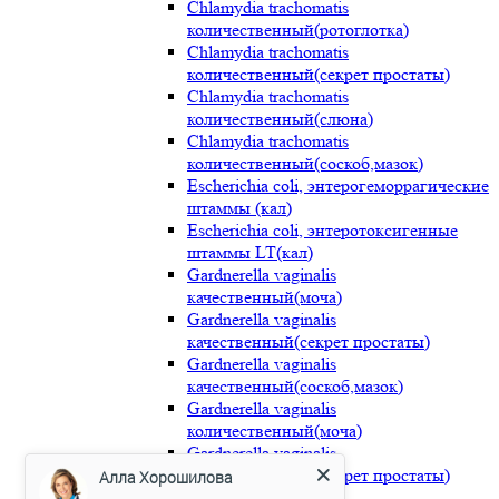
Chlamydia trachomatis
количественный(ротоглотка)
Chlamydia trachomatis
количественный(секрет простаты)
Chlamydia trachomatis
количественный(слюна)
Chlamydia trachomatis
количественный(соскоб,мазок)
Escherichia coli, энтерогеморрагические
штаммы (кал)
Escherichia coli, энтеротоксигенные
штаммы LT(кал)
Gardnerella vaginalis
качественный(моча)
Gardnerella vaginalis
качественный(секрет простаты)
Gardnerella vaginalis
качественный(соскоб,мазок)
Gardnerella vaginalis
количественный(моча)
Gardnerella vaginalis
Алла Хорошилова
количественный(секрет простаты)
Gardnerella vaginalis