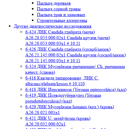
Пыльца деревьев
Пыльца сорной травы
Пыльца трав и злаковых
Строительные аллергены
Другие диагностические исследования
6-424 ДНК Candida глабрата (моча)
A26.28.053.000.02x1 Candida крузеи (моча)
A26.28.053.000.03x1 # 10.11
6-426 ДНК Candida глабрата (соскоб/мазок)
A26.21.145.000.02x1 Candida крузеи (соскоб/мазок)
A26.21.145.000.03x1 # 10.11
6-324 ДНК Mycoplasma pneumoniae/ Ch. pneumonia
качест. (слюна)
6-416 Кандида типирование, ДНК C.
albicans/glabrata/krusei # 10.110
6-418 ДНК Иерсиниоза (Yersinia enterocolitica) (кал)
6-419 ДНК Псевдотуберкулез (Yersinia
pseudotuberculosis) (кал)
6-420 ДНК Mycoplasma hominis (кол.) (кровь)
A26.28.021.001x1
6-421 ДНК U. urealyticum (кровь)
A26.20.032.000.02х1