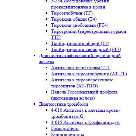
5-234 Исследование уровня
прокальцитонина в крови
Тиреоглобулин (ТГ)
Тироксин общий (Т4)
Тироксин свободный (FT4)
Тиротропин (тиреотропный гормон,
ТТГ)
Трийодтиронин общий (Т3)
Трийодтиронин свободный (FT3)
Диагностика заболеваний щитовидной
железы
Антитела к рецепторам ТТГ
Антитела к тиреоглобулину (АТ-ТГ)
Антитела к тиреопероксидазе
тиреоцитов (АТ-ТПО)
Панель Гормональный профиль
(щитовидная железа)
Диагностика тромбозов
4-010 Антитела к клеткам крови-
тромбоцитам G
4-015 Антитела к фосфолипидам
Гомоцистеин
Криоглобулины