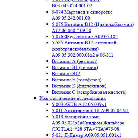
B03.045.024.001.02
5-074 Марганец в сыворотке
A09.05.242.001.09
5-075 Витамин В12 (Цианокобаламин)
A12.06.060 # 09.50
5-076 Фруктозамин A09.05.102
5-585 Витамин B12, активный
(холотранскобаламин)
A09.05.302.000.01x2 # 06-311
Витамин А (ретинол)
Витамин В1 (тиамин)
Витамин В12
Витамин Е (токоферол)
Витамин К (филлохинон)
Витамин С (аскорбиновая кислота)
Коагулогические исследования
5-003 АЧТВ А12.05.039x1
5-011 Антитромбин III А09.05.047x1
5-013 Билирубин комп
A09.05.021x1#Синдром Жильбера
(UGT1A1: *28 6TA>7TA)#75/08
5-021 Д-Димер А09.05.051.001x1