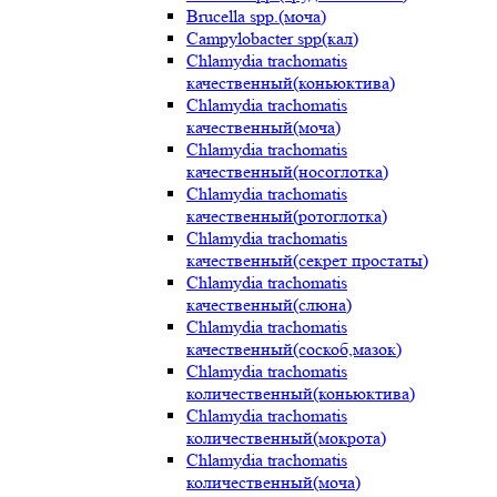
Brucella spp.(моча)
Campylobacter spp(кал)
Chlamydia trachomatis
качественный(коньюктива)
Chlamydia trachomatis
качественный(моча)
Chlamydia trachomatis
качественный(носоглотка)
Chlamydia trachomatis
качественный(ротоглотка)
Chlamydia trachomatis
качественный(секрет простаты)
Chlamydia trachomatis
качественный(слюна)
Chlamydia trachomatis
качественный(соскоб,мазок)
Chlamydia trachomatis
количественный(коньюктива)
Chlamydia trachomatis
количественный(мокрота)
Chlamydia trachomatis
количественный(моча)