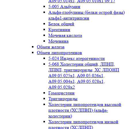
А09.05.014х1, А09.05.010х1 09.17
5-005 Альбумин
Альфа-глобулины (белки острой фазы)
альфа1-антитрипсин
Белок общий
Креатинин
Мочевая кислота
Мочевина
Обмен железа
Обмен липопротеинов
5-024 Индекс атерогенности
5-068 Холестерин общий, ЛПНП,
ЛПВП, триглицериды, ХС ЛПОНП
А09.05.025x1, A09.05.026х1,
А09.05.004х1, А09.05.028х1,
А09.05.028х2
Гомоцистеин
Триглицериды
Холестерин липопротеидов высокой
плотности (ХСЛПВП) (альфа-
холестерин)
Холестерин липопротеидов низкой
плотности (ХСЛПНП)