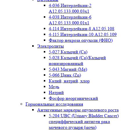
4-036 Интерлейкин-2
A12.05.133.000.03x1
4-038 Интерлейкин-6
A12.05.133.000.01x1
4-114 Интерлейкин-8 A12.05.108
4-115 Интерлейкин-10 A12.05.109
Фактор некроза опухоли (ФНО)
Электролиты
5-027 Кальций (Ca)
5-028 Кальций (Ca)/Кальций
ионизированный
5-043 Магний (Mg)
5-066 Цинк (Zn)
Калий, натрий, хлор
Медь
Натрий
Фосфор неорганический
Гормональные исследования
Антигенные маркеры опухолевого роста
5-204 UBC (Urinary Bladder Cancer)
специффический антиген рака
мочевого пузыря (моча)