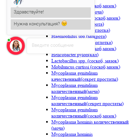
количественный(соскоб,мазок)
Здравствуйте!
Haemophilus ducrei(моча)
Haemophilus ducrei(соскоб,мазок)
Нужна консультация?
Haemophilus sp.(мокрота)
Алла Хорошилова
печатает...
Haemophilus sp.(носоглотка)
Haemophilus spp.(мокрота)
Haemophilus spp.(носоглотка)
Введите сообщение
Haemophilus spp.(соскоб,мазок)
Helicobacter pylori(кал)
Lactobacillus spp. (соскоб, мазок)
Mobiluncus curtissi (соскоб,мазок)
Mycoplasma genitalium
качественный(секрет простаты)
Mycoplasma genitalium
количественный(моча)
Mycoplasma genitalium
количественный(секрет простаты)
Mycoplasma genitalium
количественный(соскоб,мазок)
Mycoplasma hominis количественный
(моча)
Mycoplasma hominis