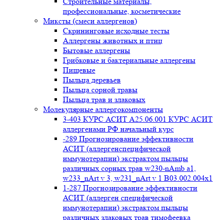
Строительные материалы,
профессиональные, косметические
Миксты (смеси аллергенов)
Cкрининговые исходные тесты
Аллергены животных и птиц
Бытовые аллергены
Грибковые и бактериальные аллергены
Пищевые
Пыльца деревьев
Пыльца сорной травы
Пыльца трав и злаковых
Молекулярные аллергокомпоненты
3-403 КУРС АСИТ А25.06.001 КУРС АСИТ
аллергенами РФ начальный курс
-289 Прогнозирование эффективности
АСИТ (аллергенспецифической
иммунотерапии) экстрактом пыльцы
различных сорных трав w230-nAmb a1,
w233_nArt v 3, w231_nArt v 1 В03.002.004x1
1-287 Прогнозирование эффективности
АСИТ (аллерген специфической
иммунотерапии) экстрактом пыльцы
различных злаковых трав тимофеевка