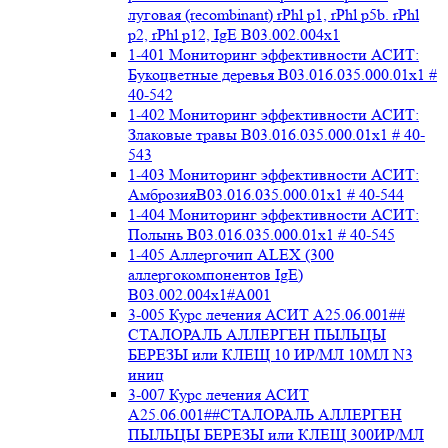
луговая (recombinant) rPhl p1, rPhl p5b. rPhl
p2, rPhl p12, IgE В03.002.004x1
1-401 Мониторинг эффективности АСИТ:
Букоцветные деревья B03.016.035.000.01x1 #
40-542
1-402 Мониторинг эффективности АСИТ:
Злаковые травы B03.016.035.000.01x1 # 40-
543
1-403 Мониторинг эффективности АСИТ:
АмброзияB03.016.035.000.01x1 # 40-544
1-404 Мониторинг эффективности АСИТ:
Полынь B03.016.035.000.01x1 # 40-545
1-405 Аллергочип ALEX (300
аллергокомпонентов IgE)
В03.002.004x1#А001
3-005 Курс лечения АСИТ А25.06.001##
СТАЛОРАЛЬ АЛЛЕРГЕН ПЫЛЬЦЫ
БЕРЕЗЫ или КЛЕЩ 10 ИР/МЛ 10МЛ N3
иниц
3-007 Курс лечения АСИТ
А25.06.001##СТАЛОРАЛЬ АЛЛЕРГЕН
ПЫЛЬЦЫ БЕРЕЗЫ или КЛЕЩ 300ИР/МЛ