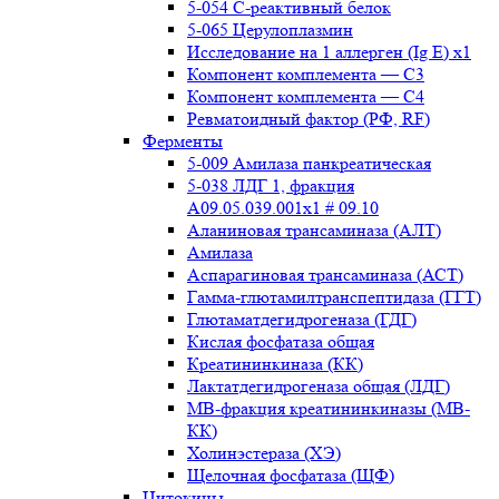
5-054 С-реактивный белок
5-065 Церулоплазмин
Исследование на 1 аллерген (Ig E) x1
Компонент комплемента — С3
Компонент комплемента — С4
Ревматоидный фактор (РФ, RF)
Ферменты
5-009 Амилаза панкреатическая
5-038 ЛДГ 1, фракция
A09.05.039.001x1 # 09.10
Аланиновая трансаминаза (АЛТ)
Амилаза
Аспарагиновая трансаминаза (АСТ)
Гамма-глютамилтранспептидаза (ГГТ)
Глютаматдегидрогеназа (ГДГ)
Кислая фосфатаза общая
Креатининкиназа (КК)
Лактатдегидрогеназа общая (ЛДГ)
МВ-фракция креатининкиназы (МВ-
КК)
Холинэстераза (ХЭ)
Щелочная фосфатаза (ЩФ)
Цитокины