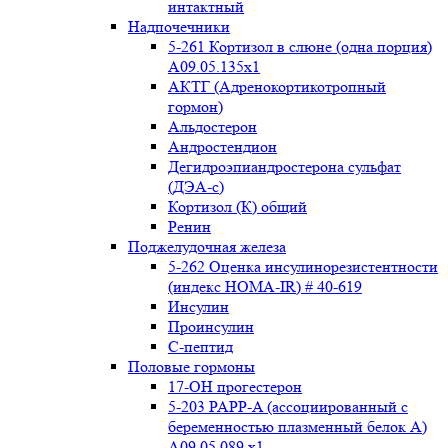
интактный
Надпочечники
5-261 Кортизол в слюне (одна порция)
A09.05.135x1
АКТГ (Адренокортикотропный
гормон)
Альдостерон
Андростендион
Дегидроэпиандростерона сульфат
(ДЭА-с)
Кортизол (К) общий
Ренин
Поджелудочная железа
5-262 Оценка инсулинорезистентности
(индекс HOMA-IR) # 40-619
Инсулин
Проинсулин
С-пептид
Половые гормоны
17-ОН прогестерон
5-203 PAPP-A (ассоциированный с
беременностью плазменный белок А)
А09.05.089 x1