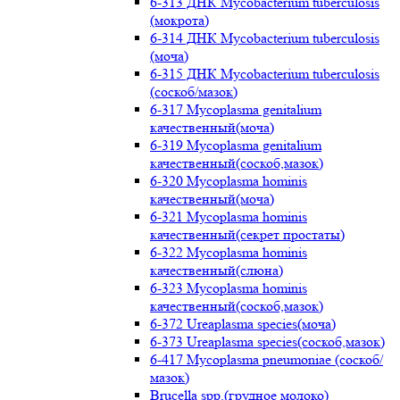
6-313 ДНК Mycobacterium tuberculosis
(мокрота)
6-314 ДНК Mycobacterium tuberculosis
(моча)
6-315 ДНК Mycobacterium tuberculosis
(соскоб/мазок)
6-317 Mycoplasma genitalium
качественный(моча)
6-319 Mycoplasma genitalium
качественный(соскоб,мазок)
6-320 Mycoplasma hominis
качественный(моча)
6-321 Mycoplasma hominis
качественный(секрет простаты)
6-322 Mycoplasma hominis
качественный(слюна)
6-323 Mycoplasma hominis
качественный(соскоб,мазок)
6-372 Ureaplasma species(моча)
6-373 Ureaplasma species(соскоб,мазок)
6-417 Mycoplasma pneumoniae (соскоб/
мазок)
Brucella spp.(грудное молоко)