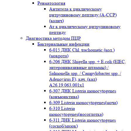
Ревматология
Антитела к циклическому
цитрулиновому пептиду (A-ССР)
(колич)
Ат к циклическому цитрулиновому
пептиду
Диагностика методом ПЦР
Бактериальные инфекции
6-015 ДНК Chl. trachomatic (кол.)
(мокрота)
6-206 ДНК Shigella spp. + E.coli (EIEC,
энтероинвазивные штаммы) /
Salmonella spp. / Campylobacter spp. /
Adenovirus F), кач. (кал)
A26.19.063.001x1
6-307 ДНК Listeria monocytogenes
(конъюнктива)
6-309 Listeria monocytogenes(моча)
6-310 Listeria
monocytogenes(носоглотка)
6-311 ДНК Listeria monocytogenes
(соскоб/мазок)