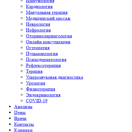
Иммунология
Кардиология
Мануальная терапия
Медицинский массаж
Неврология
Нефрология
Оториноларингология
Онлайн консультации
Остеопатия
Пульмонология
Психодерматология
Рефлексотерапия
Терапия
Ультрозвуковая диагностика
Урология
Физиотерапия
Эндокринология
COVID-19
Анализы
Цены
Врачи
Контакты
Клиники