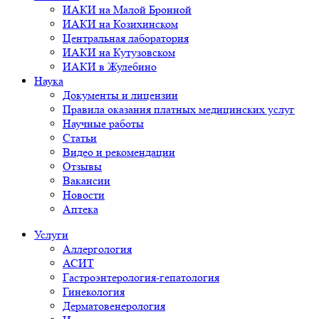
ИАКИ на Малой Бронной
ИАКИ на Козихинском
Центральная лаборатория
ИАКИ на Кутузовском
ИАКИ в Жулебино
Наука
Документы и лицензии
Правила оказания платных медицинских услуг
Научные работы
Статьи
Видео и рекомендации
Отзывы
Вакансии
Новости
Аптека
Услуги
Аллергология
АСИТ
Гастроэнтерология-гепатология
Гинекология
Дерматовенерология