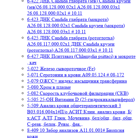
6-422 ДНК Candida глабрата (зев) Candida крузеи
(зев)26.08.128.000.02x1 A26.08.128.000.03x1
26.08.128.000.02x1 # 10.11
6-423 ДНК Candida глабрата (мокрота)
A26.08.128.000.02x1 Candida крузеи (мокрота)
A26.08.128.000.03x1 # 10.11
6-425 ДНК Candida глабрата (ротоглотка)
A26.08.117.000.02x1 ДНК Candida крузеи
(ротоглотка) A26.08.117.000.03x1 # 10.11
6-427 ДНК Пситтакоз (Chlamydia psittaci) в мокроте
, кач
5-022 Железо сывороточное (Fe)
5-071 Серотонин в крови A09.05.124 # 08-172
5-079 ОЖСС+ индекс насыщения трансферина
5-080 Хром в плазме
5-082 Скорость клубочковой фильтрации (СКВ)
5-505 25-ОН Витамин D (25-гидрокикальциферол)
5-509 Анализ крови общетерапевтический 3
B03.016.004x1#П/о АСИТ:Клин. анализ крови, Б/
х:АСТ, АЛТ, Глюк.,Мочевина, бел/общ., бил, общ,
C-реак, белок, Ревм., фак.,
8-409 10 Забор анализов A11.01.001# Биопсия
кожи