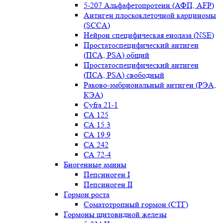
5-207 Альфафетопротеин (АФП, AFP)
Антиген плоскоклеточной карциномы
(SCCA)
Нейрон специфическая енолаза (NSE)
Простатоспецифический антиген
(ПСА, PSA) общий
Простатоспецифический антиген
(ПСА, PSA) свободный
Раково-эмбриональный антиген (РЭА,
КЭА)
Сyfra 21-1
СА 125
СА 15.3
СА 19.9
СА 242
СА 72-4
Биогенные амины
Пепсиноген I
Пепсиноген II
Гормон роста
Соматотропный гормон (СТГ)
Гормоны щитовидной железы