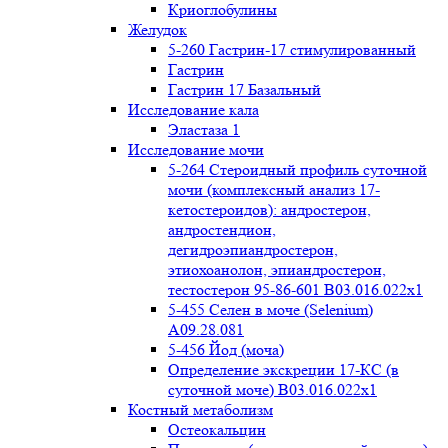
Криоглобулины
Желудок
5-260 Гастрин-17 стимулированный
Гастрин
Гастрин 17 Базальный
Исследование кала
Эластаза 1
Исследование мочи
5-264 Стероидный профиль суточной
мочи (комплексный анализ 17-
кетостероидов): андростерон,
андростендион,
дегидроэпиандростерон,
этиохоанолон, эпиандростерон,
тестостерон 95-86-601 B03.016.022x1
5-455 Селен в моче (Selenium)
A09.28.081
5-456 Йод (моча)
Определение экскреции 17-КС (в
суточной моче) B03.016.022x1
Костный метаболизм
Остеокальцин