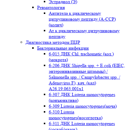
Эстрадиол (Э)
Ревматология
Антитела к циклическому
цитрулиновому пептиду (A-ССР)
(колич)
Ат к циклическому цитрулиновому
пептиду
Диагностика методом ПЦР
Бактериальные инфекции
6-015 ДНК Chl. trachomatic (кол.)
(мокрота)
6-206 ДНК Shigella spp. + E.coli (EIEC,
энтероинвазивные штаммы) /
Salmonella spp. / Campylobacter spp. /
Adenovirus F), кач. (кал)
A26.19.063.001x1
6-307 ДНК Listeria monocytogenes
(конъюнктива)
6-309 Listeria monocytogenes(моча)
6-310 Listeria
monocytogenes(носоглотка)
6-311 ДНК Listeria monocytogenes
(соскоб/мазок)