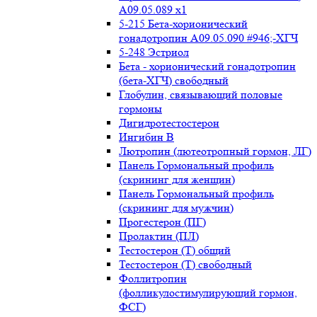
А09.05.089 x1
5-215 Бета-хорионический
гонадотропин А09.05.090 #946;-ХГЧ
5-248 Эстриол
Бета - хорионический гонадотропин
(бета-ХГЧ) свободный
Глобулин, связывающий половые
гормоны
Дигидротестостерон
Ингибин В
Лютропин (лютеотропный гормон, ЛГ)
Панель Гормональный профиль
(скрининг для женщин)
Панель Гормональный профиль
(скрининг для мужчин)
Прогестерон (ПГ)
Пролактин (ПЛ)
Тестостерон (Т) общий
Тестостерон (Т) свободный
Фоллитропин
(фолликулостимулирующий гормон,
ФСГ)