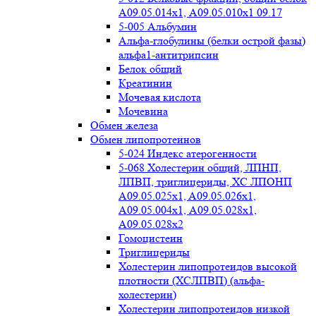
А09.05.014х1, А09.05.010х1 09.17
5-005 Альбумин
Альфа-глобулины (белки острой фазы)
альфа1-антитрипсин
Белок общий
Креатинин
Мочевая кислота
Мочевина
Обмен железа
Обмен липопротеинов
5-024 Индекс атерогенности
5-068 Холестерин общий, ЛПНП,
ЛПВП, триглицериды, ХС ЛПОНП
А09.05.025x1, A09.05.026х1,
А09.05.004х1, А09.05.028х1,
А09.05.028х2
Гомоцистеин
Триглицериды
Холестерин липопротеидов высокой
плотности (ХСЛПВП) (альфа-
холестерин)
Холестерин липопротеидов низкой