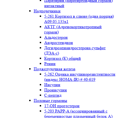
Паратирин (паратиреоидный гормон)
интактный
Надпочечники
5-261 Кортизол в слюне (одна порция)
A09.05.135x1
АКТГ (Адренокортикотропный
гормон)
Альдостерон
Андростендион
Дегидроэпиандростерона сульфат
(ДЭА-с)
Кортизол (К) общий
Ренин
Поджелудочная железа
5-262 Оценка инсулинорезистентности
(индекс HOMA-IR) # 40-619
Инсулин
Проинсулин
С-пептид
Половые гормоны
17-ОН прогестерон
5-203 PAPP-A (ассоциированный с
беременностью плазменный белок А)