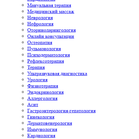
Мануальная терапия
Медицинский массаж
Неврология
Нефрология
Оториноларингология
Онлайн консультации
Остеопатия
Пульмонология
Психодерматология
Рефлексотерапия
Терапия
Ультразвуковая диагностика
Урология
Физиотерапия
Эндокринология
Аллергология
Асит
Гастроэнтерология-гепатология
Гинекология
Дерматовенерология
Иммунология
Кардиология