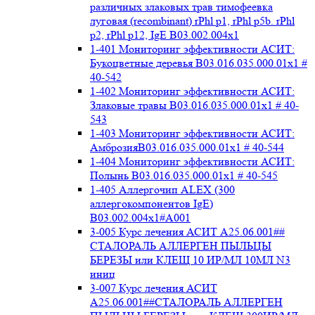
различных злаковых трав тимофеевка
луговая (recombinant) rPhl p1, rPhl p5b. rPhl
p2, rPhl p12, IgE В03.002.004x1
1-401 Мониторинг эффективности АСИТ:
Букоцветные деревья B03.016.035.000.01x1 #
40-542
1-402 Мониторинг эффективности АСИТ:
Злаковые травы B03.016.035.000.01x1 # 40-
543
1-403 Мониторинг эффективности АСИТ:
АмброзияB03.016.035.000.01x1 # 40-544
1-404 Мониторинг эффективности АСИТ:
Полынь B03.016.035.000.01x1 # 40-545
1-405 Аллергочип ALEX (300
аллергокомпонентов IgE)
В03.002.004x1#А001
3-005 Курс лечения АСИТ А25.06.001##
СТАЛОРАЛЬ АЛЛЕРГЕН ПЫЛЬЦЫ
БЕРЕЗЫ или КЛЕЩ 10 ИР/МЛ 10МЛ N3
иниц
3-007 Курс лечения АСИТ
А25.06.001##СТАЛОРАЛЬ АЛЛЕРГЕН