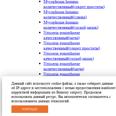
Mycoplasma hominis
количественный(секрет простаты)
Mycoplasma hominis
количественный(слюна)
Mycoplasma hominis
количественный(соскоб,мазок)
Neisseria gonorrhoeae
качественный(моча)
Neisseria gonorrhoeae
качественный(секрет простаты)
Neisseria gonorrhoeae
качественный(соскоб,мазок)
Neisseria gonorrhoeae
количественный(моча)
Neisseria gonorrhoeae
количественный(секрет простаты)
Данный сайт использует cookie-файлы, а также собирает данные
Neisseria gonorrhoeae
об IP-адресе и местоположении с целью предоставления наиболее
количественный(соскоб,мазок)
корректной информации по Вашему запросу. Продолжая
Streptococcus pyogenes (мокрота)
использовать данный ресурс, Вы автоматически соглашаетесь с
Streptococcus pyogenes (носоглотка)
использованием данных технологий.
Streptococcus pyogenes(мазок с раневой
ХОРОШО
поверхности)
Treponema pallidum(моча)