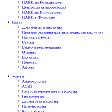
ИАКИ на Козихинском
Центральная лаборатория
ИАКИ на Кутузовском
ИАКИ в Жулебино
Наука
Документы и лицензии
Правила оказания платных медицинских услуг
Научные работы
Статьи
Видео и рекомендации
Отзывы
Вакансии
Новости
Аптека
Услуги
Аллергология
АСИТ
Гастроэнтерология-гепатология
Гинекология
Дерматовенерология
Иммунология
Кардиология