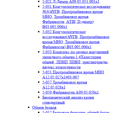
5-021 Д-Димер А09.05.051.001x1
5-031 Коагулологическое исследование
№3(АЧТВ, Протромбиновое время
МНО, Тромбиновое время,
Фибриноген, АТIII, D-димер)
B03.005.006x1
5-032 Коагулологическое
исследование(АЧТВ, Протромбиновое
время МНО, Тромбиновое время,
Фибриноген) B03.005.006x1
5-033 Комплекс по оценке нарушений
липидного обмена 1 #Халестерин
общий, ЛПНП,ЛПВП, триглицериды,
индекс атерогенности
5-051 Протромбиновое время МНО
А12.05.027x1#03-007
5-057 Тромбиновое время
А12.05.028x1
5-059 Фибриноген А09.05.050x1
Биохимический анализ крови
стандартный
Обмен белков
5-012 Белковые фракции, общий белок