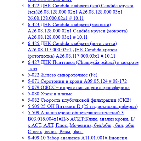
6-422 ДНК Candida глабрата (зев) Candida крузеи
(зев)26.08.128.000.02x1 A26.08.128.000.03x1
26.08.128.000.02x1 # 10.11
6-423 ДНК Candida глабрата (мокрота)
A26.08.128.000.02x1 Candida крузеи (мокрота)
A26.08.128.000.03x1 # 10.11
6-425 ДНК Candida глабрата (ротоглотка)
A26.08.117.000.02x1 ДНК Candida крузеи
(ротоглотка) A26.08.117.000.03x1 # 10.11
6-427 ДНК Пситтакоз (Chlamydia psittaci) в мокроте
, кач
5-022 Железо сывороточное (Fe)
5-071 Серотонин в крови A09.05.124 # 08-172
5-079 ОЖСС+ индекс насыщения трансферина
5-080 Хром в плазме
5-082 Скорость клубочковой фильтрации (СКВ)
5-505 25-ОН Витамин D (25-гидрокикальциферол)
5-509 Анализ крови общетерапевтический 3
B03.016.004x1#П/о АСИТ:Клин. анализ крови, Б/
х:АСТ, АЛТ, Глюк.,Мочевина, бел/общ., бил, общ,
C-реак, белок, Ревм., фак.,
8-409 10 Забор анализов A11.01.001# Биопсия