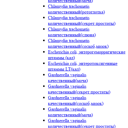
количественный(моча)
Chlamydia trachomatis
количественный(ротоглотка)
Chlamydia trachomatis
количественный(секрет простаты)
Chlamydia trachomatis
количественный(слюна)
Chlamydia trachomatis
количественный(соскоб,мазок)
Escherichia coli, энтерогеморрагические
штаммы (кал)
Escherichia coli, энтеротоксигенные
штаммы LT(кал)
Gardnerella vaginalis
качественный(моча)
Gardnerella vaginalis
качественный(секрет простаты)
Gardnerella vaginalis
качественный(соскоб,мазок)
Gardnerella vaginalis
количественный(моча)
Gardnerella vaginalis
количественный(секрет простаты)