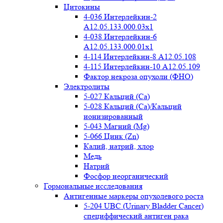
Цитокины
4-036 Интерлейкин-2
A12.05.133.000.03x1
4-038 Интерлейкин-6
A12.05.133.000.01x1
4-114 Интерлейкин-8 A12.05.108
4-115 Интерлейкин-10 A12.05.109
Фактор некроза опухоли (ФНО)
Электролиты
5-027 Кальций (Ca)
5-028 Кальций (Ca)/Кальций
ионизированный
5-043 Магний (Mg)
5-066 Цинк (Zn)
Калий, натрий, хлор
Медь
Натрий
Фосфор неорганический
Гормональные исследования
Антигенные маркеры опухолевого роста
5-204 UBC (Urinary Bladder Cancer)
специффический антиген рака