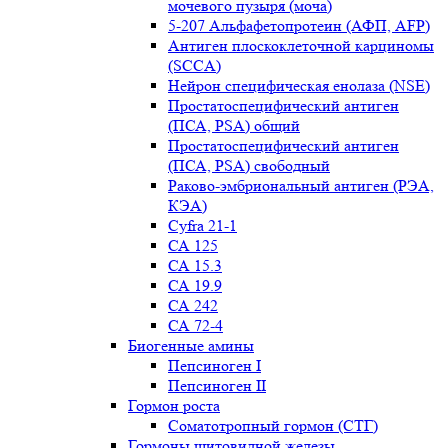
мочевого пузыря (моча)
5-207 Альфафетопротеин (АФП, AFP)
Антиген плоскоклеточной карциномы
(SCCA)
Нейрон специфическая енолаза (NSE)
Простатоспецифический антиген
(ПСА, PSA) общий
Простатоспецифический антиген
(ПСА, PSA) свободный
Раково-эмбриональный антиген (РЭА,
КЭА)
Сyfra 21-1
СА 125
СА 15.3
СА 19.9
СА 242
СА 72-4
Биогенные амины
Пепсиноген I
Пепсиноген II
Гормон роста
Соматотропный гормон (СТГ)
Гормоны щитовидной железы