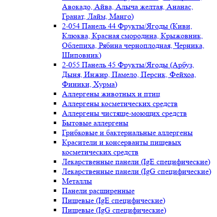
Авокадо, Айва, Алыча желтая, Ананас,
Гранат, Лайм, Манго)
2-054 Панель 44 Фрукты/Ягоды (Киви,
Клюква, Красная смородина, Крыжовник,
Облепиха, Рябина черноплодная, Черника,
Шиповник)
2-055 Панель 45 Фрукты/Ягоды (Арбуз,
Дыня, Инжир, Памело, Персик, Фейхоа,
Финики, Хурма)
Аллергены животных и птиц
Аллергены косметических средств
Аллергены чистяще-моющих средств
Бытовые аллергены
Грибковые и бактериальные аллергены
Красители и консерванты пищевых
косметических средств
Лекарственные панели (IgE специфические)
Лекарственные панели (IgG специфические)
Металлы
Панели расширенные
Пищевые (IgE специфические)
Пищевые (IgG специфические)