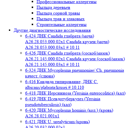
Профессиональные аллергены
Пыльца деревьев
Пыльца сорной травы
Пыльца трав и злаковых
Строительные аллергены
Другие диагностические исследования
6-424 ДНК Candida глабрата (моча)
A26.28.053.000.02x1 Candida крузеи (моча)
A26.28.053.000.03x1 # 10.11
6-426 ДНК Candida глабрата (соскоб/мазок)
A26.21.145.000.02x1 Candida крузеи (соскоб/мазок)
A26.21.145.000.03x1 # 10.11
6-324 ДНК Mycoplasma pneumoniae/ Ch. pneumonia
качест. (слюна)
6-416 Кандида типирование, ДНК C.
albicans/glabrata/krusei # 10.110
6-418 ДНК Иерсиниоза (Yersinia enterocolitica) (кал)
6-419 ДНК Псевдотуберкулез (Yersinia
pseudotuberculosis) (кал)
6-420 ДНК Mycoplasma hominis (кол.) (кровь)
A26.28.021.001x1
6-421 ДНК U. urealyticum (кровь)
A26.20.032.000.02х1