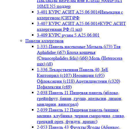
ПЫЛЬЦЫ БЕРЕЗЫ или КЛЕЩ 300ИР/МЛ
10МЛ N5 поддер
3-401 КУРС АСИТ А25.06.001#Инъекция с
аллергеном (СИТ)РФ
3-407 КУРС АСИТ А25.06.001#КУРС АСИТ
аллергенами РФ (1 мл)
3-409 КУРС рузам 5 А25.06.001
Панели аллергенов
1-335-Панель насекомые Мотыль (i73) Тля
Aphididae (i67) Блоха кошачья
(Ctenocephalides felis) (i66) Моль (Heterocera
mix) (i8)
1-336 Лекарственная Панель 40, IgE
Каптоприл (с107) Неомицин (c95)
Офлоксацин (с118) Ацетилцистеин (с320)
Цефалексин (с69)
2-038 Панель 11 Пищевая панель (яблоко,
грейпфрут, банан, груша, апельсин, лимон,
мандарин, виноград)
2-039 Панель 12 Пищевая панель (вишня,
малина, клубника, черная смородина, слива,
грецкий орех, фундук, арахис)
2-053 Панель 43 Фрукты/Ягоды (Абрикос,