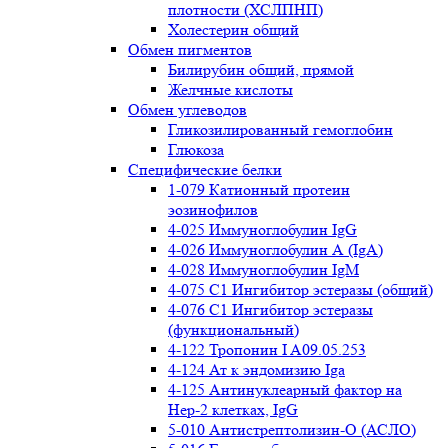
плотности (ХСЛПНП)
Холестерин общий
Обмен пигментов
Билирубин общий, прямой
Желчные кислоты
Обмен углеводов
Гликозилированный гемоглобин
Глюкоза
Специфические белки
1-079 Катионный протеин
эозинофилов
4-025 Иммуноглобулин IgG
4-026 Иммуноглобулин А (IgA)
4-028 Иммуноглобулин IgM
4-075 С1 Ингибитор эстеразы (общий)
4-076 С1 Ингибитор эстеразы
(функциональный)
4-122 Тропонин I A09.05.253
4-124 Ат к эндомизию Iga
4-125 Антинуклеарный фактор на
Нер-2 клетках, IgG
5-010 Антистрептолизин-О (АСЛО)