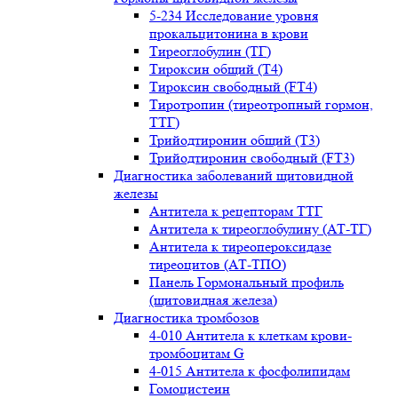
5-234 Исследование уровня
прокальцитонина в крови
Тиреоглобулин (ТГ)
Тироксин общий (Т4)
Тироксин свободный (FT4)
Тиротропин (тиреотропный гормон,
ТТГ)
Трийодтиронин общий (Т3)
Трийодтиронин свободный (FT3)
Диагностика заболеваний щитовидной
железы
Антитела к рецепторам ТТГ
Антитела к тиреоглобулину (АТ-ТГ)
Антитела к тиреопероксидазе
тиреоцитов (АТ-ТПО)
Панель Гормональный профиль
(щитовидная железа)
Диагностика тромбозов
4-010 Антитела к клеткам крови-
тромбоцитам G
4-015 Антитела к фосфолипидам
Гомоцистеин