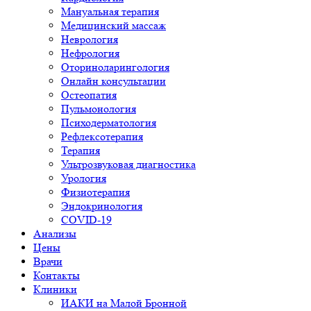
Мануальная терапия
Медицинский массаж
Неврология
Нефрология
Оториноларингология
Онлайн консультации
Остеопатия
Пульмонология
Психодерматология
Рефлексотерапия
Терапия
Ультрозвуковая диагностика
Урология
Физиотерапия
Эндокринология
COVID-19
Анализы
Цены
Врачи
Контакты
Клиники
ИАКИ на Малой Бронной