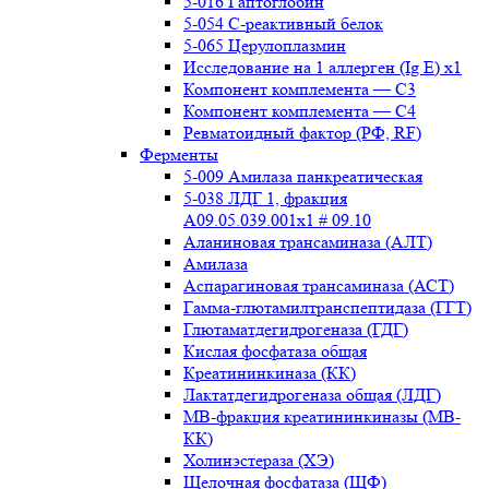
5-016 Гаптоглобин
5-054 С-реактивный белок
5-065 Церулоплазмин
Исследование на 1 аллерген (Ig E) x1
Компонент комплемента — С3
Компонент комплемента — С4
Ревматоидный фактор (РФ, RF)
Ферменты
5-009 Амилаза панкреатическая
5-038 ЛДГ 1, фракция
A09.05.039.001x1 # 09.10
Аланиновая трансаминаза (АЛТ)
Амилаза
Аспарагиновая трансаминаза (АСТ)
Гамма-глютамилтранспептидаза (ГГТ)
Глютаматдегидрогеназа (ГДГ)
Кислая фосфатаза общая
Креатининкиназа (КК)
Лактатдегидрогеназа общая (ЛДГ)
МВ-фракция креатининкиназы (МВ-
КК)
Холинэстераза (ХЭ)
Щелочная фосфатаза (ЩФ)