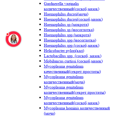
Gardnerella vaginalis
количественный(соскоб,мазок)
Haemophilus ducrei(моча)
Haemophilus ducrei(соскоб,мазок)
Haemophilus sp.(мокрота)
Haemophilus sp.(носоглотка)
Haemophilus spp.(мокрота)
Haemophilus spp.(носоглотка)
Haemophilus spp.(соскоб,мазок)
Helicobacter pylori(кал)
Lactobacillus spp. (соскоб, мазок)
Mobiluncus curtissi (соскоб,мазок)
Mycoplasma genitalium
качественный(секрет простаты)
Mycoplasma genitalium
количественный(моча)
Mycoplasma genitalium
количественный(секрет простаты)
Mycoplasma genitalium
количественный(соскоб,мазок)
Mycoplasma hominis количественный
(моча)