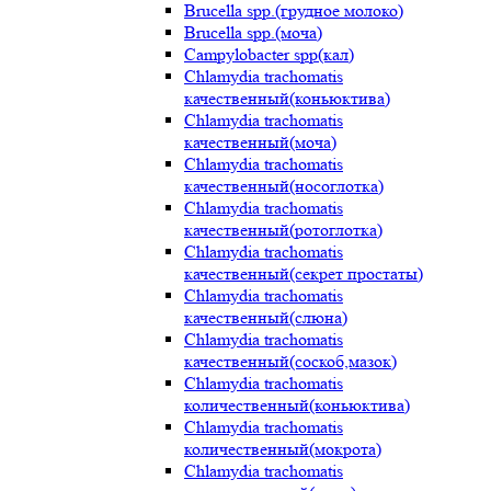
Brucella spp.(грудное молоко)
Brucella spp.(моча)
Campylobacter spp(кал)
Chlamydia trachomatis
качественный(коньюктива)
Chlamydia trachomatis
качественный(моча)
Chlamydia trachomatis
качественный(носоглотка)
Chlamydia trachomatis
качественный(ротоглотка)
Chlamydia trachomatis
качественный(секрет простаты)
Chlamydia trachomatis
качественный(слюна)
Chlamydia trachomatis
качественный(соскоб,мазок)
Chlamydia trachomatis
количественный(коньюктива)
Chlamydia trachomatis
количественный(мокрота)
Chlamydia trachomatis