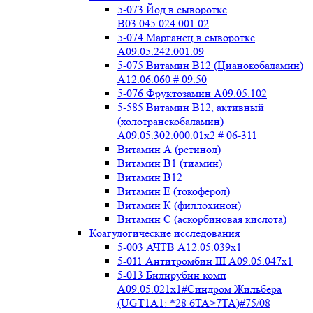
5-073 Йод в сыворотке
B03.045.024.001.02
5-074 Марганец в сыворотке
A09.05.242.001.09
5-075 Витамин В12 (Цианокобаламин)
A12.06.060 # 09.50
5-076 Фруктозамин A09.05.102
5-585 Витамин B12, активный
(холотранскобаламин)
A09.05.302.000.01x2 # 06-311
Витамин А (ретинол)
Витамин В1 (тиамин)
Витамин В12
Витамин Е (токоферол)
Витамин К (филлохинон)
Витамин С (аскорбиновая кислота)
Коагулогические исследования
5-003 АЧТВ А12.05.039x1
5-011 Антитромбин III А09.05.047x1
5-013 Билирубин комп
A09.05.021x1#Синдром Жильбера
(UGT1A1: *28 6TA>7TA)#75/08