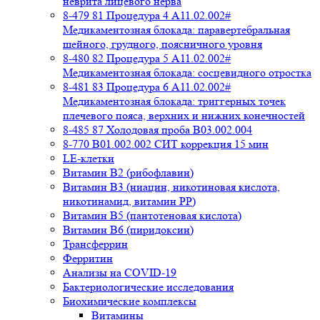
неврита лицевого нерва
8-479 81 Процедура 4 A11.02.002#
Медикаментозная блокада: паравертебральная
шейного, грудного, поясничного уровня
8-480 82 Процедура 5 A11.02.002#
Медикаментозная блокада: сосцевидного отростка
8-481 83 Процедура 6 A11.02.002#
Медикаментозная блокада: триггерных точек
плечевого пояса, верхних и нижних конечностей
8-485 87 Холодовая проба В03.002.004
8-770 B01.002.002 СИТ коррекция 15 мин
LE-клетки
Витамин В2 (рибофлавин)
Витамин В3 (ниацин, никотиновая кислота,
никотинамид, витамин PP)
Витамин В5 (пантотеновая кислота)
Витамин В6 (пиридоксин)
Трансферрин
Ферритин
Анализы на COVID-19
Бактериологические исследования
Биохимические комплексы
Витамины