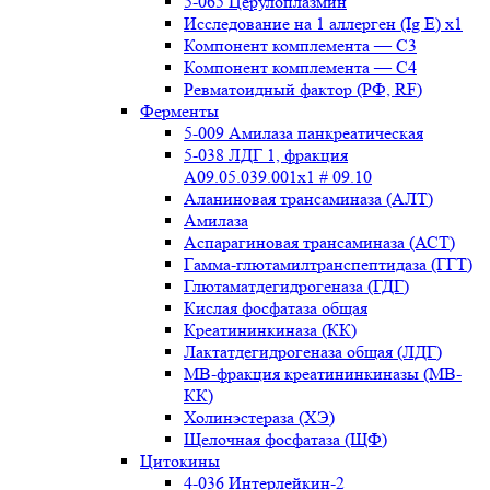
5-065 Церулоплазмин
Исследование на 1 аллерген (Ig E) x1
Компонент комплемента — С3
Компонент комплемента — С4
Ревматоидный фактор (РФ, RF)
Ферменты
5-009 Амилаза панкреатическая
5-038 ЛДГ 1, фракция
A09.05.039.001x1 # 09.10
Аланиновая трансаминаза (АЛТ)
Амилаза
Аспарагиновая трансаминаза (АСТ)
Гамма-глютамилтранспептидаза (ГГТ)
Глютаматдегидрогеназа (ГДГ)
Кислая фосфатаза общая
Креатининкиназа (КК)
Лактатдегидрогеназа общая (ЛДГ)
МВ-фракция креатининкиназы (МВ-
КК)
Холинэстераза (ХЭ)
Щелочная фосфатаза (ЩФ)
Цитокины
4-036 Интерлейкин-2