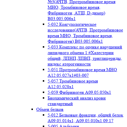
№3(АЧТВ, Протромбиновое время
МНО, Тромбиновое время,
Фибриноген, АТIII, D-димер)
B03.005.006x1
5-032 Коагулологическое
исследование(АЧТВ, Протромбиновое
время МНО, Тромбиновое время,
Фибриноген) B03.005.006x1
5-033 Комплекс по оценке нарушений
липидного обмена 1 #Халестерин
общий, ЛПНП,ЛПВП, триглицериды,
индекс атерогенности
5-051 Протромбиновое время МНО
А12.05.027x1#03-007
5-057 Тромбиновое время
А12.05.028x1
5-059 Фибриноген А09.05.050x1
Биохимический анализ крови
стандартный
Обмен белков
5-012 Белковые фракции, общий белок
А09.05.014х1, А09.05.010х1 09.17
5-005 Альбумин