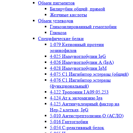
Обмен пигментов
Билирубин общий, прямой
Желчные кислоты
Обмен углеводов
Гликозилированный гемоглобин
Глюкоза
Специфические белки
1-079 Катионный протеин
эозинофилов
4-025 Иммуноглобулин IgG
4-026 Иммуноглобулин А (IgA)
4-028 Иммуноглобулин IgM
4-075 С1 Ингибитор эстеразы (общий)
4-076 С1 Ингибитор эстеразы
(функциональный)
4-122 Тропонин I A09.05.253
4-124 Ат к эндомизию Iga
4-125 Антинуклеарный фактор на
Нер-2 клетках, IgG
5-010 Антистрептолизин-О (АСЛО)
5-016 Гаптоглобин
5-054 С-реактивный белок