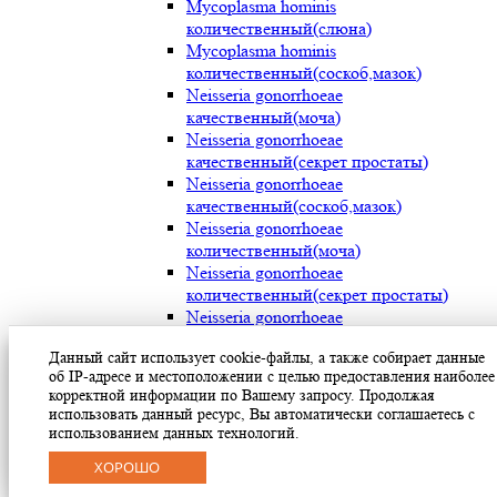
Mycoplasma hominis
количественный(слюна)
Mycoplasma hominis
количественный(соскоб,мазок)
Neisseria gonorrhoeae
качественный(моча)
Neisseria gonorrhoeae
качественный(секрет простаты)
Neisseria gonorrhoeae
качественный(соскоб,мазок)
Neisseria gonorrhoeae
количественный(моча)
Neisseria gonorrhoeae
количественный(секрет простаты)
Neisseria gonorrhoeae
количественный(соскоб,мазок)
Данный сайт использует cookie-файлы, а также собирает данные
Streptococcus pyogenes (мокрота)
об IP-адресе и местоположении с целью предоставления наиболее
Streptococcus pyogenes (носоглотка)
корректной информации по Вашему запросу. Продолжая
Streptococcus pyogenes(мазок с раневой
использовать данный ресурс, Вы автоматически соглашаетесь с
поверхности)
использованием данных технологий.
Treponema pallidum(моча)
ХОРОШО
Treponema pallidum(секрет простаты)
Treponema pallidum(соскоб,мазок)