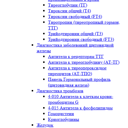
Тиреоглобулин (ТГ)
Тироксин общий (Т4)
Тироксин свободный (FT4)
Тиротропин (тиреотропный гормон,
ТТГ)
Трийодтиронин общий (Т3)
Трийодтиронин свободный (FT3)
Диагностика заболеваний щитовидной
железы
Антитела к рецепторам ТТГ
Антитела к тиреоглобулину (АТ-ТГ)
Антитела к тиреопероксидазе
тиреоцитов (АТ-ТПО)
Панель Гормональный профиль
(щитовидная железа)
Диагностика тромбозов
4-010 Антитела к клеткам крови-
тромбоцитам G
4-015 Антитела к фосфолипидам
Гомоцистеин
Криоглобулины
Желудок