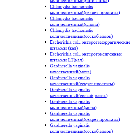
количественный(ротоглотка)
Chlamydia trachomatis
количественный(секрет простаты)
Chlamydia trachomatis
количественный(слюна)
Chlamydia trachomatis
количественный(соскоб,мазок)
Escherichia coli, энтерогеморрагические
штаммы (кал)
Escherichia coli, энтеротоксигенные
штаммы LT(кал)
Gardnerella vaginalis
качественный(моча)
Gardnerella vaginalis
качественный(секрет простаты)
Gardnerella vaginalis
качественный(соскоб,мазок)
Gardnerella vaginalis
количественный(моча)
Gardnerella vaginalis
количественный(секрет простаты)
Gardnerella vaginalis
количественный(соскоб,мазок)