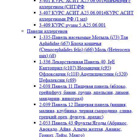
3-401 КУРС АСИТ А25.06.001#Инъекция с
аллергеном (СИТ)РФ
3-407 КУРС АСИТ А25.06.001#КУРС АСИТ
аллергенами РФ (1 мл)
3-409 КУРС рузам 5 А25.06.001
Панели аллергенов
1-335-Панель насекомые Мотыль (i73) Тля
Aphididae (i67) Блоха кошачья
(Ctenocephalides felis) (i66) Моль (Heterocera
mix) (i8)
1-336 Лекарственная Панель 40, IgE
Каптоприл (с107) Неомицин (c95)
Офлоксацин (с118) Ацетилцистеин (с320)
Цефалексин (с69)
2-038 Панель 11 Пищевая панель (яблоко,
грейпфрут, банан, груша, апельсин, лимон,
мандарин, виноград)
2-039 Панель 12 Пищевая панель (вишня,
малина, клубника, черная смородина, слива,
грецкий орех, фундук, арахис)
2-053 Панель 43 Фрукты/Ягоды (Абрикос,
Авокадо, Айва, Алыча желтая, Ананас,
Гранат, Лайм, Манго)