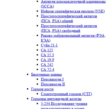
Антиген плоскоклеточной карциномы
(SCCA)
Нейрон специфическая енолаза (NSE)
Простатоспецифический антиген
(ПСА, PSA) общий
Простатоспецифический антиген
(ПСА, PSA) свободный
Раково-эмбриональный антиген (РЭА,
КЭА)
Сyfra 21-1
СА 125
СА 15.3
СА 19.9
СА 242
СА 72-4
Биогенные амины
Пепсиноген I
Пепсиноген II
Гормон роста
Соматотропный гормон (СТГ)
Гормоны щитовидной железы
5-234 Исследование уровня
прокальцитонина в крови