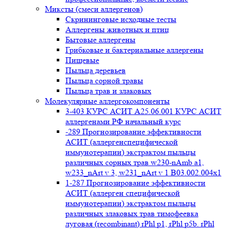
Миксты (смеси аллергенов)
Cкрининговые исходные тесты
Аллергены животных и птиц
Бытовые аллергены
Грибковые и бактериальные аллергены
Пищевые
Пыльца деревьев
Пыльца сорной травы
Пыльца трав и злаковых
Молекулярные аллергокомпоненты
3-403 КУРС АСИТ А25.06.001 КУРС АСИТ
аллергенами РФ начальный курс
-289 Прогнозирование эффективности
АСИТ (аллергенспецифической
иммунотерапии) экстрактом пыльцы
различных сорных трав w230-nAmb a1,
w233_nArt v 3, w231_nArt v 1 В03.002.004x1
1-287 Прогнозирование эффективности
АСИТ (аллерген специфической
иммунотерапии) экстрактом пыльцы
различных злаковых трав тимофеевка
луговая (recombinant) rPhl p1, rPhl p5b. rPhl