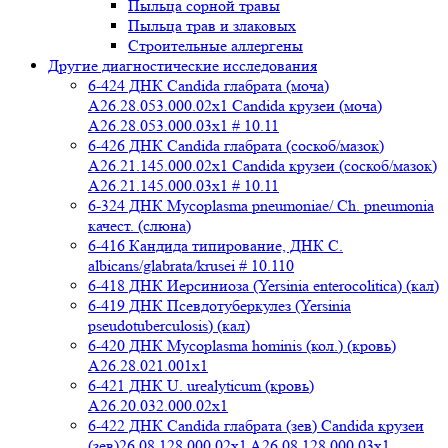
Пыльца сорной травы
Пыльца трав и злаковых
Строительные аллергены
Другие диагностические исследования
6-424 ДНК Candida глабрата (моча)
A26.28.053.000.02x1 Candida крузеи (моча)
A26.28.053.000.03x1 # 10.11
6-426 ДНК Candida глабрата (соскоб/мазок)
A26.21.145.000.02x1 Candida крузеи (соскоб/мазок)
A26.21.145.000.03x1 # 10.11
6-324 ДНК Mycoplasma pneumoniae/ Ch. pneumonia
качест. (слюна)
6-416 Кандида типирование, ДНК C.
albicans/glabrata/krusei # 10.110
6-418 ДНК Иерсиниоза (Yersinia enterocolitica) (кал)
6-419 ДНК Псевдотуберкулез (Yersinia
pseudotuberculosis) (кал)
6-420 ДНК Mycoplasma hominis (кол.) (кровь)
A26.28.021.001x1
6-421 ДНК U. urealyticum (кровь)
A26.20.032.000.02х1
6-422 ДНК Candida глабрата (зев) Candida крузеи
(зев)26.08.128.000.02x1 A26.08.128.000.03x1