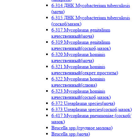
6-314 ДНК Mycobacterium tuberculosis
(моча)
6-315 ДНК Mycobacterium tuberculosis
(соскоб/мазок)
6-317 Mycoplasma genitalium
качественный(моча)
6-319 Mycoplasma genitalium
качественный(соскоб,мазок)
6-320 Mycoplasma hominis
качественный(моча)
6-321 Mycoplasma hominis
качественный(секрет простаты)
6-322 Mycoplasma hominis
качественный(слюна)
6-323 Mycoplasma hominis
качественный(соскоб,мазок)
6-372 Ureaplasma species(моча)
6-373 Ureaplasma species(соскоб,мазок)
6-417 Mycoplasma pneumoniae (соскоб/
мазок)
Brucella spp.(грудное молоко)
Brucella spp.(моча)