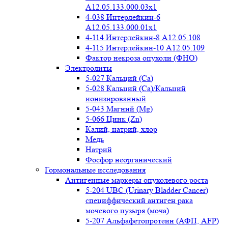
A12.05.133.000.03x1
4-038 Интерлейкин-6
A12.05.133.000.01x1
4-114 Интерлейкин-8 A12.05.108
4-115 Интерлейкин-10 A12.05.109
Фактор некроза опухоли (ФНО)
Электролиты
5-027 Кальций (Ca)
5-028 Кальций (Ca)/Кальций
ионизированный
5-043 Магний (Mg)
5-066 Цинк (Zn)
Калий, натрий, хлор
Медь
Натрий
Фосфор неорганический
Гормональные исследования
Антигенные маркеры опухолевого роста
5-204 UBC (Urinary Bladder Cancer)
специффический антиген рака
мочевого пузыря (моча)
5-207 Альфафетопротеин (АФП, AFP)