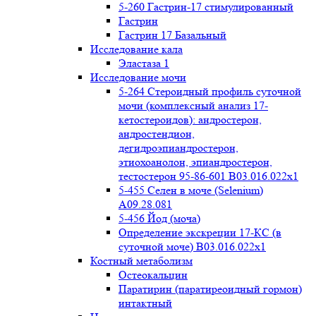
5-260 Гастрин-17 стимулированный
Гастрин
Гастрин 17 Базальный
Исследование кала
Эластаза 1
Исследование мочи
5-264 Стероидный профиль суточной
мочи (комплексный анализ 17-
кетостероидов): андростерон,
андростендион,
дегидроэпиандростерон,
этиохоанолон, эпиандростерон,
тестостерон 95-86-601 B03.016.022x1
5-455 Селен в моче (Selenium)
A09.28.081
5-456 Йод (моча)
Определение экскреции 17-КС (в
суточной моче) B03.016.022x1
Костный метаболизм
Остеокальцин
Паратирин (паратиреоидный гормон)
интактный