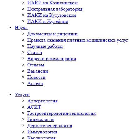
ИАКИ на Козихинском
Центральная лаборатория
ИАКИ на Кутузовском
ИАКИ в Жулебино
Наука
Документы и лицензии
Правила оказания платных медицинских услуг
Научные работы
Статьи
Видео и рекомендации
Отзывы
Вакансии
Новости
Аптека
Услуги
Аллергология
АСИТ
Гастроэнтерология-гепатология
Гинекология
Дерматовенерология
Иммунология
Кардиология