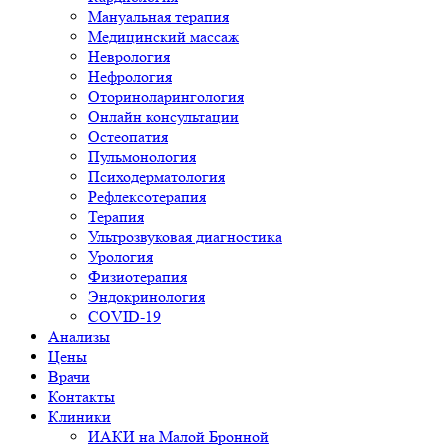
Мануальная терапия
Медицинский массаж
Неврология
Нефрология
Оториноларингология
Онлайн консультации
Остеопатия
Пульмонология
Психодерматология
Рефлексотерапия
Терапия
Ультрозвуковая диагностика
Урология
Физиотерапия
Эндокринология
COVID-19
Анализы
Цены
Врачи
Контакты
Клиники
ИАКИ на Малой Бронной