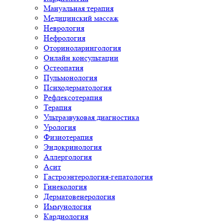
Мануальная терапия
Медицинский массаж
Неврология
Нефрология
Оториноларингология
Онлайн консультации
Остеопатия
Пульмонология
Психодерматология
Рефлексотерапия
Терапия
Ультразвуковая диагностика
Урология
Физиотерапия
Эндокринология
Аллергология
Асит
Гастроэнтерология-гепатология
Гинекология
Дерматовенерология
Иммунология
Кардиология