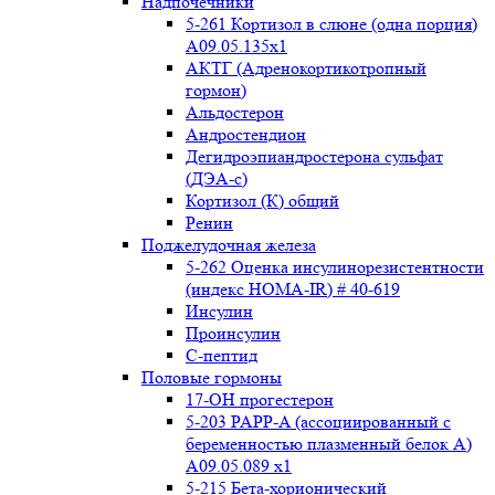
Надпочечники
5-261 Кортизол в слюне (одна порция)
A09.05.135x1
АКТГ (Адренокортикотропный
гормон)
Альдостерон
Андростендион
Дегидроэпиандростерона сульфат
(ДЭА-с)
Кортизол (К) общий
Ренин
Поджелудочная железа
5-262 Оценка инсулинорезистентности
(индекс HOMA-IR) # 40-619
Инсулин
Проинсулин
С-пептид
Половые гормоны
17-ОН прогестерон
5-203 PAPP-A (ассоциированный с
беременностью плазменный белок А)
А09.05.089 x1
5-215 Бета-хорионический