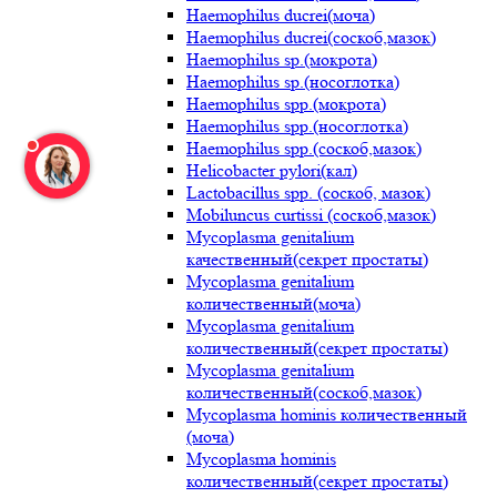
Haemophilus ducrei(моча)
Haemophilus ducrei(соскоб,мазок)
Haemophilus sp.(мокрота)
Haemophilus sp.(носоглотка)
Haemophilus spp.(мокрота)
Haemophilus spp.(носоглотка)
Haemophilus spp.(соскоб,мазок)
Helicobacter pylori(кал)
Lactobacillus spp. (соскоб, мазок)
Mobiluncus curtissi (соскоб,мазок)
Mycoplasma genitalium
качественный(секрет простаты)
Mycoplasma genitalium
количественный(моча)
Mycoplasma genitalium
количественный(секрет простаты)
Mycoplasma genitalium
количественный(соскоб,мазок)
Mycoplasma hominis количественный
(моча)
Mycoplasma hominis
количественный(секрет простаты)