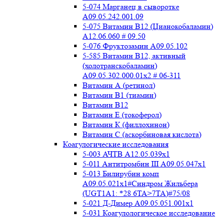
5-074 Марганец в сыворотке
A09.05.242.001.09
5-075 Витамин В12 (Цианокобаламин)
A12.06.060 # 09.50
5-076 Фруктозамин A09.05.102
5-585 Витамин B12, активный
(холотранскобаламин)
A09.05.302.000.01x2 # 06-311
Витамин А (ретинол)
Витамин В1 (тиамин)
Витамин В12
Витамин Е (токоферол)
Витамин К (филлохинон)
Витамин С (аскорбиновая кислота)
Коагулогические исследования
5-003 АЧТВ А12.05.039x1
5-011 Антитромбин III А09.05.047x1
5-013 Билирубин комп
A09.05.021x1#Синдром Жильбера
(UGT1A1: *28 6TA>7TA)#75/08
5-021 Д-Димер А09.05.051.001x1
5-031 Коагулологическое исследование