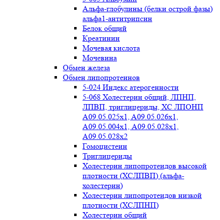
Альфа-глобулины (белки острой фазы)
альфа1-антитрипсин
Белок общий
Креатинин
Мочевая кислота
Мочевина
Обмен железа
Обмен липопротеинов
5-024 Индекс атерогенности
5-068 Холестерин общий, ЛПНП,
ЛПВП, триглицериды, ХС ЛПОНП
А09.05.025x1, A09.05.026х1,
А09.05.004х1, А09.05.028х1,
А09.05.028х2
Гомоцистеин
Триглицериды
Холестерин липопротеидов высокой
плотности (ХСЛПВП) (альфа-
холестерин)
Холестерин липопротеидов низкой
плотности (ХСЛПНП)
Холестерин общий