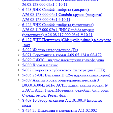
26.08.128.000.02x1 # 10.11
6-423 ДНК Candida глабрата (мокрота)
A26.08.128.000.02x1 Candida крузеи (мокрота)
A26.08.128.000.03x1 # 10.11
6-425 ДНК Candida глабрата (ротоглотка)
A26.08.117.000.02x1 ДНК Candida крузеи
(ротоглотка) A26.08.117.000.03x1 # 10.11
6-427 ДНК Пситтакоз (Chlamydia psittaci) в мокроте
, кач
5-022 Железо сывороточное (Fe)
5-071 Серотонин в крови A09.05.124 # 08-172
5-079 ОЖСС+ индекс насыщения трансферина
5-080 Хром в плазме
5-082 Скорость клубочковой фильтрации (СКВ)
5-505 25-ОН Витамин D (25-гидрокикальциферол)
5-509 Анализ крови общетерапевтический 3
B03.016.004x1#П/о АСИТ:Клин. анализ крови, Б/
х:АСТ, АЛТ, Глюк.,Мочевина, бел/общ., бил, общ,
C-реак, белок, Ревм., фак.,
8-409 10 Забор анализов A11.01.001# Биопсия
кожи
8-424 25 Инъекция с клемастин A11.02.002