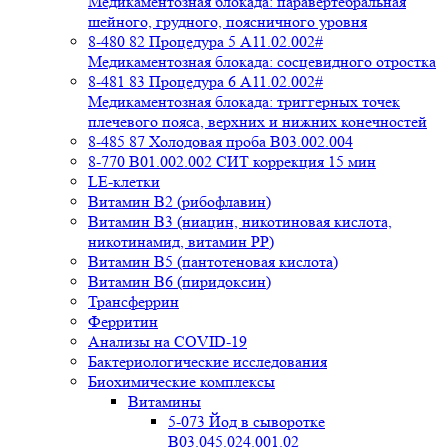
Медикаментозная блокада: паравертебральная
шейного, грудного, поясничного уровня
8-480 82 Процедура 5 A11.02.002#
Медикаментозная блокада: сосцевидного отростка
8-481 83 Процедура 6 A11.02.002#
Медикаментозная блокада: триггерных точек
плечевого пояса, верхних и нижних конечностей
8-485 87 Холодовая проба В03.002.004
8-770 B01.002.002 СИТ коррекция 15 мин
LE-клетки
Витамин В2 (рибофлавин)
Витамин В3 (ниацин, никотиновая кислота,
никотинамид, витамин PP)
Витамин В5 (пантотеновая кислота)
Витамин В6 (пиридоксин)
Трансферрин
Ферритин
Анализы на COVID-19
Бактериологические исследования
Биохимические комплексы
Витамины
5-073 Йод в сыворотке
B03.045.024.001.02