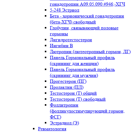
гонадотропин А09.05.090 #946;-ХГЧ
5-248 Эстриол
Бета - хорионический гонадотропин
(бета-ХГЧ) свободный
Глобулин, связывающий половые
гормоны
Дигидротестостерон
Ингибин В
Лютропин (лютеотропный гормон, ЛГ)
Панель Гормональный профиль
(скрининг для женщин)
Панель Гормональный профиль
(скрининг для мужчин)
Прогестерон (ПГ)
Пролактин (ПЛ)
Тестостерон (Т) общий
Тестостерон (Т) свободный
Фоллитропин
(фолликулостимулирующий гормон,
ФСГ)
Эстрадиол (Э)
Ревматология