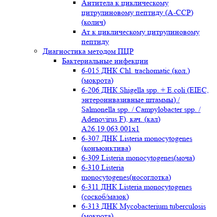
Антитела к циклическому
цитрулиновому пептиду (A-ССР)
(колич)
Ат к циклическому цитрулиновому
пептиду
Диагностика методом ПЦР
Бактериальные инфекции
6-015 ДНК Chl. trachomatic (кол.)
(мокрота)
6-206 ДНК Shigella spp. + E.coli (EIEC,
энтероинвазивные штаммы) /
Salmonella spp. / Campylobacter spp. /
Adenovirus F), кач. (кал)
A26.19.063.001x1
6-307 ДНК Listeria monocytogenes
(конъюнктива)
6-309 Listeria monocytogenes(моча)
6-310 Listeria
monocytogenes(носоглотка)
6-311 ДНК Listeria monocytogenes
(соскоб/мазок)
6-313 ДНК Mycobacterium tuberculosis
(мокрота)