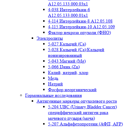
A12.05.133.000.03x1
4-038 Интерлейкин-6
A12.05.133.000.01x1
4-114 Интерлейкин-8 A12.05.108
4-115 Интерлейкин-10 A12.05.109
Фактор некроза опухоли (ФНО)
Электролиты
5-027 Кальций (Ca)
5-028 Кальций (Ca)/Кальций
ионизированный
5-043 Магний (Mg)
5-066 Цинк (Zn)
Калий, натрий, хлор
Медь
Натрий
Фосфор неорганический
Гормональные исследования
Антигенные маркеры опухолевого роста
5-204 UBC (Urinary Bladder Cancer)
специффический антиген рака
мочевого пузыря (моча)
5-207 Альфафетопротеин (АФП, AFP)