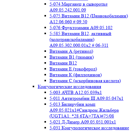
5-074 Марганец в сыворотке
A09.05.242.001.09
5-075 Витамин В12 (Цианокобаламин)
A12.06.060 # 09.50
5-076 Фруктозамин A09.05.102
5-585 Витамин B12, активный
(холотранскобаламин)
A09.05.302.000.01x2 # 06-311
Витамин А (ретинол)
Витамин В1 (тиамин)
Витамин В12
Витамин Е (токоферол)
Витамин К (филлохинон)
Витамин С (аскорбиновая кислота)
Коагулогические исследования
5-003 АЧТВ А12.05.039x1
5-011 Антитромбин III А09.05.047x1
5-013 Билирубин комп
A09.05.021x1#Синдром Жильбера
(UGT1A1: *28 6TA>7TA)#75/08
5-021 Д-Димер А09.05.051.001x1
5-031 Коагулологическое исследование