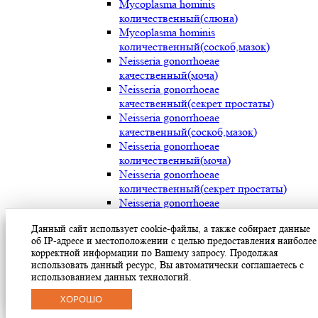
Mycoplasma hominis
количественный(слюна)
Mycoplasma hominis
количественный(соскоб,мазок)
Neisseria gonorrhoeae
качественный(моча)
Neisseria gonorrhoeae
качественный(секрет простаты)
Neisseria gonorrhoeae
качественный(соскоб,мазок)
Neisseria gonorrhoeae
количественный(моча)
Neisseria gonorrhoeae
количественный(секрет простаты)
Neisseria gonorrhoeae
количественный(соскоб,мазок)
Данный сайт использует cookie-файлы, а также собирает данные
Streptococcus pyogenes (мокрота)
об IP-адресе и местоположении с целью предоставления наиболее
Streptococcus pyogenes (носоглотка)
корректной информации по Вашему запросу. Продолжая
Streptococcus pyogenes(мазок с раневой
использовать данный ресурс, Вы автоматически соглашаетесь с
поверхности)
использованием данных технологий.
Treponema pallidum(моча)
ХОРОШО
Treponema pallidum(секрет простаты)
Treponema pallidum(соскоб,мазок)