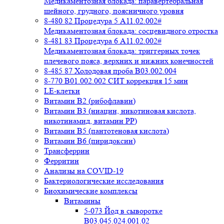
Медикаментозная блокада: паравертебральная
шейного, грудного, поясничного уровня
8-480 82 Процедура 5 A11.02.002#
Медикаментозная блокада: сосцевидного отростка
8-481 83 Процедура 6 A11.02.002#
Медикаментозная блокада: триггерных точек
плечевого пояса, верхних и нижних конечностей
8-485 87 Холодовая проба В03.002.004
8-770 B01.002.002 СИТ коррекция 15 мин
LE-клетки
Витамин В2 (рибофлавин)
Витамин В3 (ниацин, никотиновая кислота,
никотинамид, витамин PP)
Витамин В5 (пантотеновая кислота)
Витамин В6 (пиридоксин)
Трансферрин
Ферритин
Анализы на COVID-19
Бактериологические исследования
Биохимические комплексы
Витамины
5-073 Йод в сыворотке
B03.045.024.001.02