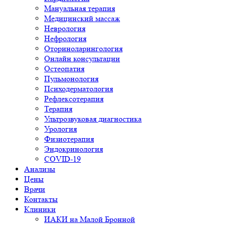
Мануальная терапия
Медицинский массаж
Неврология
Нефрология
Оториноларингология
Онлайн консультации
Остеопатия
Пульмонология
Психодерматология
Рефлексотерапия
Терапия
Ультрозвуковая диагностика
Урология
Физиотерапия
Эндокринология
COVID-19
Анализы
Цены
Врачи
Контакты
Клиники
ИАКИ на Малой Бронной