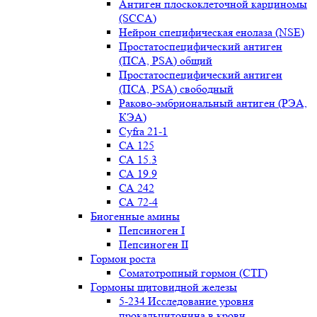
Антиген плоскоклеточной карциномы
(SCCA)
Нейрон специфическая енолаза (NSE)
Простатоспецифический антиген
(ПСА, PSA) общий
Простатоспецифический антиген
(ПСА, PSA) свободный
Раково-эмбриональный антиген (РЭА,
КЭА)
Сyfra 21-1
СА 125
СА 15.3
СА 19.9
СА 242
СА 72-4
Биогенные амины
Пепсиноген I
Пепсиноген II
Гормон роста
Соматотропный гормон (СТГ)
Гормоны щитовидной железы
5-234 Исследование уровня
прокальцитонина в крови