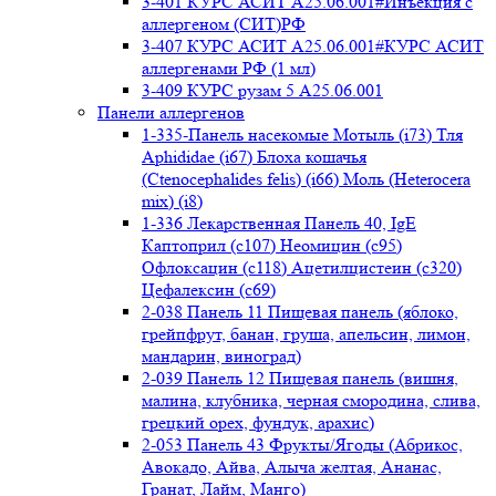
3-401 КУРС АСИТ А25.06.001#Инъекция с
аллергеном (СИТ)РФ
3-407 КУРС АСИТ А25.06.001#КУРС АСИТ
аллергенами РФ (1 мл)
3-409 КУРС рузам 5 А25.06.001
Панели аллергенов
1-335-Панель насекомые Мотыль (i73) Тля
Aphididae (i67) Блоха кошачья
(Ctenocephalides felis) (i66) Моль (Heterocera
mix) (i8)
1-336 Лекарственная Панель 40, IgE
Каптоприл (с107) Неомицин (c95)
Офлоксацин (с118) Ацетилцистеин (с320)
Цефалексин (с69)
2-038 Панель 11 Пищевая панель (яблоко,
грейпфрут, банан, груша, апельсин, лимон,
мандарин, виноград)
2-039 Панель 12 Пищевая панель (вишня,
малина, клубника, черная смородина, слива,
грецкий орех, фундук, арахис)
2-053 Панель 43 Фрукты/Ягоды (Абрикос,
Авокадо, Айва, Алыча желтая, Ананас,
Гранат, Лайм, Манго)