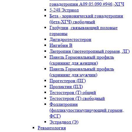
гонадотропин А09.05.090 #946;-ХГЧ
5-248 Эстриол
Бета - хорионический гонадотропин
(бета-ХГЧ) свободный
Глобулин, связывающий половые
гормоны
Дигидротестостерон
Ингибин В
Лютропин (лютеотропный гормон, ЛГ)
Панель Гормональный профиль
(скрининг для женщин)
Панель Гормональный профиль
(скрининг для мужчин)
Прогестерон (ПГ)
Пролактин (ПЛ)
Тестостерон (Т) общий
Тестостерон (Т) свободный
Фоллитропин
(фолликулостимулирующий гормон,
ФСГ)
Эстрадиол (Э)
Ревматология