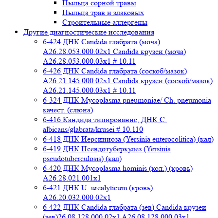
Пыльца сорной травы
Пыльца трав и злаковых
Строительные аллергены
Другие диагностические исследования
6-424 ДНК Candida глабрата (моча)
A26.28.053.000.02x1 Candida крузеи (моча)
A26.28.053.000.03x1 # 10.11
6-426 ДНК Candida глабрата (соскоб/мазок)
A26.21.145.000.02x1 Candida крузеи (соскоб/мазок)
A26.21.145.000.03x1 # 10.11
6-324 ДНК Mycoplasma pneumoniae/ Ch. pneumonia
качест. (слюна)
6-416 Кандида типирование, ДНК C.
albicans/glabrata/krusei # 10.110
6-418 ДНК Иерсиниоза (Yersinia enterocolitica) (кал)
6-419 ДНК Псевдотуберкулез (Yersinia
pseudotuberculosis) (кал)
6-420 ДНК Mycoplasma hominis (кол.) (кровь)
A26.28.021.001x1
6-421 ДНК U. urealyticum (кровь)
A26.20.032.000.02х1
6-422 ДНК Candida глабрата (зев) Candida крузеи
(зев)26.08.128.000.02x1 A26.08.128.000.03x1