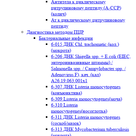
Антитела к циклическому
цитрулиновому пептиду (A-ССР)
(колич)
Ат к циклическому цитрулиновому
пептиду
Диагностика методом ПЦР
Бактериальные инфекции
6-015 ДНК Chl. trachomatic (кол.)
(мокрота)
6-206 ДНК Shigella spp. + E.coli (EIEC,
энтероинвазивные штаммы) /
Salmonella spp. / Campylobacter spp. /
Adenovirus F), кач. (кал)
A26.19.063.001x1
6-307 ДНК Listeria monocytogenes
(конъюнктива)
6-309 Listeria monocytogenes(моча)
6-310 Listeria
monocytogenes(носоглотка)
6-311 ДНК Listeria monocytogenes
(соскоб/мазок)
6-313 ДНК Mycobacterium tuberculosis
(мокрота)