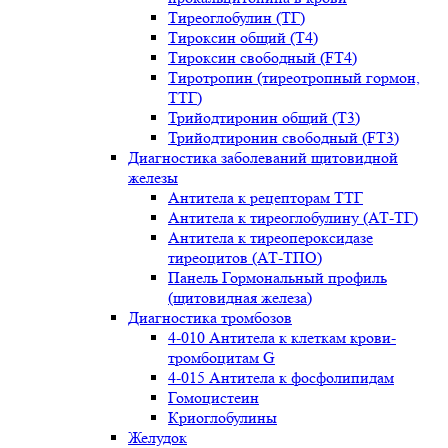
Тиреоглобулин (ТГ)
Тироксин общий (Т4)
Тироксин свободный (FT4)
Тиротропин (тиреотропный гормон,
ТТГ)
Трийодтиронин общий (Т3)
Трийодтиронин свободный (FT3)
Диагностика заболеваний щитовидной
железы
Антитела к рецепторам ТТГ
Антитела к тиреоглобулину (АТ-ТГ)
Антитела к тиреопероксидазе
тиреоцитов (АТ-ТПО)
Панель Гормональный профиль
(щитовидная железа)
Диагностика тромбозов
4-010 Антитела к клеткам крови-
тромбоцитам G
4-015 Антитела к фосфолипидам
Гомоцистеин
Криоглобулины
Желудок