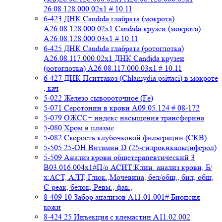
26.08.128.000.02x1 # 10.11
6-423 ДНК Candida глабрата (мокрота)
A26.08.128.000.02x1 Candida крузеи (мокрота)
A26.08.128.000.03x1 # 10.11
6-425 ДНК Candida глабрата (ротоглотка)
A26.08.117.000.02x1 ДНК Candida крузеи
(ротоглотка) A26.08.117.000.03x1 # 10.11
6-427 ДНК Пситтакоз (Chlamydia psittaci) в мокроте
, кач
5-022 Железо сывороточное (Fe)
5-071 Серотонин в крови A09.05.124 # 08-172
5-079 ОЖСС+ индекс насыщения трансферина
5-080 Хром в плазме
5-082 Скорость клубочковой фильтрации (СКВ)
5-505 25-ОН Витамин D (25-гидрокикальциферол)
5-509 Анализ крови общетерапевтический 3
B03.016.004x1#П/о АСИТ:Клин. анализ крови, Б/
х:АСТ, АЛТ, Глюк.,Мочевина, бел/общ., бил, общ,
C-реак, белок, Ревм., фак.,
8-409 10 Забор анализов A11.01.001# Биопсия
кожи
8-424 25 Инъекция с клемастин A11.02.002