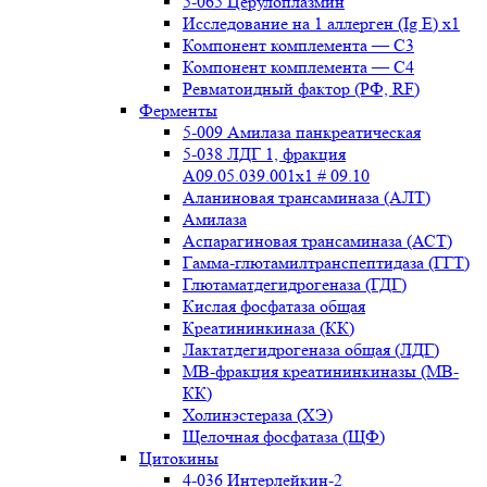
5-065 Церулоплазмин
Исследование на 1 аллерген (Ig E) x1
Компонент комплемента — С3
Компонент комплемента — С4
Ревматоидный фактор (РФ, RF)
Ферменты
5-009 Амилаза панкреатическая
5-038 ЛДГ 1, фракция
A09.05.039.001x1 # 09.10
Аланиновая трансаминаза (АЛТ)
Амилаза
Аспарагиновая трансаминаза (АСТ)
Гамма-глютамилтранспептидаза (ГГТ)
Глютаматдегидрогеназа (ГДГ)
Кислая фосфатаза общая
Креатининкиназа (КК)
Лактатдегидрогеназа общая (ЛДГ)
МВ-фракция креатининкиназы (МВ-
КК)
Холинэстераза (ХЭ)
Щелочная фосфатаза (ЩФ)
Цитокины
4-036 Интерлейкин-2