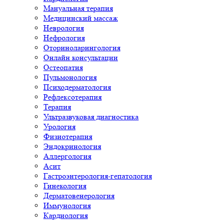
Мануальная терапия
Медицинский массаж
Неврология
Нефрология
Оториноларингология
Онлайн консультации
Остеопатия
Пульмонология
Психодерматология
Рефлексотерапия
Терапия
Ультразвуковая диагностика
Урология
Физиотерапия
Эндокринология
Аллергология
Асит
Гастроэнтерология-гепатология
Гинекология
Дерматовенерология
Иммунология
Кардиология