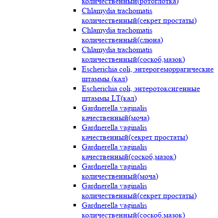
количественный(ротоглотка)
Chlamydia trachomatis
количественный(секрет простаты)
Chlamydia trachomatis
количественный(слюна)
Chlamydia trachomatis
количественный(соскоб,мазок)
Escherichia coli, энтерогеморрагические
штаммы (кал)
Escherichia coli, энтеротоксигенные
штаммы LT(кал)
Gardnerella vaginalis
качественный(моча)
Gardnerella vaginalis
качественный(секрет простаты)
Gardnerella vaginalis
качественный(соскоб,мазок)
Gardnerella vaginalis
количественный(моча)
Gardnerella vaginalis
количественный(секрет простаты)
Gardnerella vaginalis
количественный(соскоб,мазок)