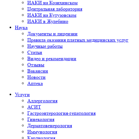
ИАКИ на Козихинском
Центральная лаборатория
ИАКИ на Кутузовском
ИАКИ в Жулебино
Наука
Документы и лицензии
Правила оказания платных медицинских услуг
Научные работы
Статьи
Видео и рекомендации
Отзывы
Вакансии
Новости
Аптека
Услуги
Аллергология
АСИТ
Гастроэнтерология-гепатология
Гинекология
Дерматовенерология
Иммунология
Кардиология