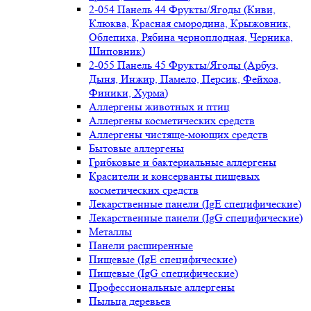
2-054 Панель 44 Фрукты/Ягоды (Киви,
Клюква, Красная смородина, Крыжовник,
Облепиха, Рябина черноплодная, Черника,
Шиповник)
2-055 Панель 45 Фрукты/Ягоды (Арбуз,
Дыня, Инжир, Памело, Персик, Фейхоа,
Финики, Хурма)
Аллергены животных и птиц
Аллергены косметических средств
Аллергены чистяще-моющих средств
Бытовые аллергены
Грибковые и бактериальные аллергены
Красители и консерванты пищевых
косметических средств
Лекарственные панели (IgE специфические)
Лекарственные панели (IgG специфические)
Металлы
Панели расширенные
Пищевые (IgE специфические)
Пищевые (IgG специфические)
Профессиональные аллергены
Пыльца деревьев