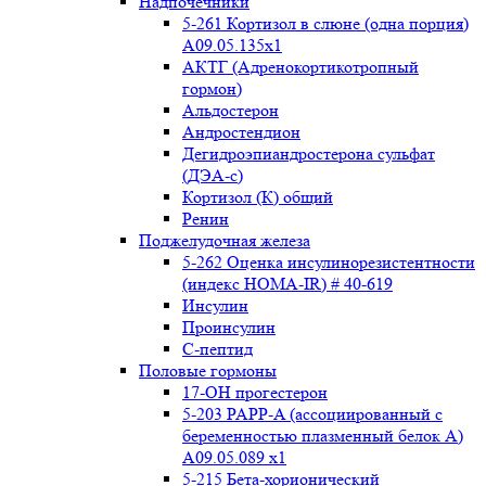
Надпочечники
5-261 Кортизол в слюне (одна порция)
A09.05.135x1
АКТГ (Адренокортикотропный
гормон)
Альдостерон
Андростендион
Дегидроэпиандростерона сульфат
(ДЭА-с)
Кортизол (К) общий
Ренин
Поджелудочная железа
5-262 Оценка инсулинорезистентности
(индекс HOMA-IR) # 40-619
Инсулин
Проинсулин
С-пептид
Половые гормоны
17-ОН прогестерон
5-203 PAPP-A (ассоциированный с
беременностью плазменный белок А)
А09.05.089 x1
5-215 Бета-хорионический