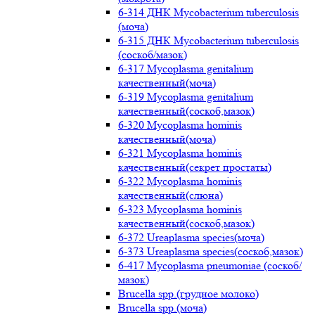
6-314 ДНК Mycobacterium tuberculosis
(моча)
6-315 ДНК Mycobacterium tuberculosis
(соскоб/мазок)
6-317 Mycoplasma genitalium
качественный(моча)
6-319 Mycoplasma genitalium
качественный(соскоб,мазок)
6-320 Mycoplasma hominis
качественный(моча)
6-321 Mycoplasma hominis
качественный(секрет простаты)
6-322 Mycoplasma hominis
качественный(слюна)
6-323 Mycoplasma hominis
качественный(соскоб,мазок)
6-372 Ureaplasma species(моча)
6-373 Ureaplasma species(соскоб,мазок)
6-417 Mycoplasma pneumoniae (соскоб/
мазок)
Brucella spp.(грудное молоко)
Brucella spp.(моча)