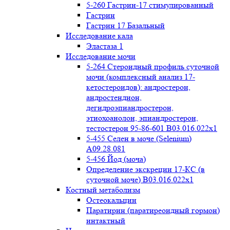
5-260 Гастрин-17 стимулированный
Гастрин
Гастрин 17 Базальный
Исследование кала
Эластаза 1
Исследование мочи
5-264 Стероидный профиль суточной
мочи (комплексный анализ 17-
кетостероидов): андростерон,
андростендион,
дегидроэпиандростерон,
этиохоанолон, эпиандростерон,
тестостерон 95-86-601 B03.016.022x1
5-455 Селен в моче (Selenium)
A09.28.081
5-456 Йод (моча)
Определение экскреции 17-КС (в
суточной моче) B03.016.022x1
Костный метаболизм
Остеокальцин
Паратирин (паратиреоидный гормон)
интактный