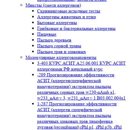
Миксты (смеси аллергенов)
Cкрининговые исходные тесты
Аллергены животных и птиц
Бытовые аллергены
Грибковые и бактериальные аллергены
Пищевые
Пыльца деревьев
Пыльца сорной травы
Пыльца трав и злаковых
Молекулярные аллергокомпоненты
3-403 КУРС АСИТ А25.06.001 КУРС АСИТ
аллергенами РФ начальный курс
-289 Прогнозирование эффективности
АСИТ (аллергенспецифической
иммунотерапии) экстрактом пыльцы
различных сорных трав w230-nAmb a1,
w233_nArt v 3, w231_nArt v 1 В03.002.004x1
1-287 Прогнозирование эффективности
АСИТ (аллерген специфической
иммунотерапии) экстрактом пыльцы
различных злаковых трав тимофеевка
луговая (recombinant) rPhl p1, rPhl p5b. rPhl