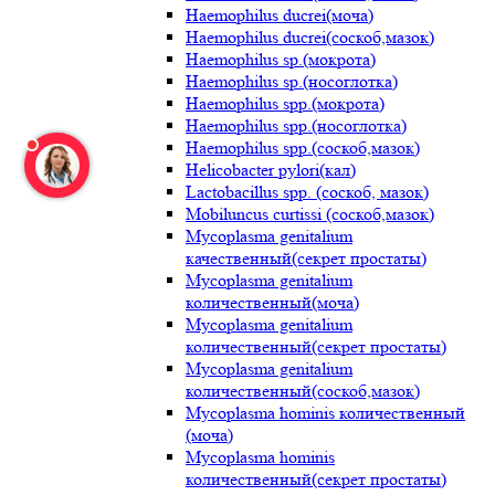
Haemophilus ducrei(моча)
Haemophilus ducrei(соскоб,мазок)
Haemophilus sp.(мокрота)
Haemophilus sp.(носоглотка)
Haemophilus spp.(мокрота)
Haemophilus spp.(носоглотка)
Haemophilus spp.(соскоб,мазок)
Helicobacter pylori(кал)
Lactobacillus spp. (соскоб, мазок)
Mobiluncus curtissi (соскоб,мазок)
Mycoplasma genitalium
качественный(секрет простаты)
Mycoplasma genitalium
количественный(моча)
Mycoplasma genitalium
количественный(секрет простаты)
Mycoplasma genitalium
количественный(соскоб,мазок)
Mycoplasma hominis количественный
(моча)
Mycoplasma hominis
количественный(секрет простаты)