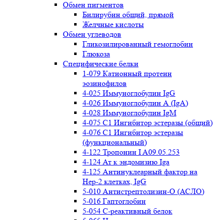
Обмен пигментов
Билирубин общий, прямой
Желчные кислоты
Обмен углеводов
Гликозилированный гемоглобин
Глюкоза
Специфические белки
1-079 Катионный протеин
эозинофилов
4-025 Иммуноглобулин IgG
4-026 Иммуноглобулин А (IgA)
4-028 Иммуноглобулин IgM
4-075 С1 Ингибитор эстеразы (общий)
4-076 С1 Ингибитор эстеразы
(функциональный)
4-122 Тропонин I A09.05.253
4-124 Ат к эндомизию Iga
4-125 Антинуклеарный фактор на
Нер-2 клетках, IgG
5-010 Антистрептолизин-О (АСЛО)
5-016 Гаптоглобин
5-054 С-реактивный белок