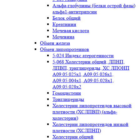
Альфа-глобулины (белки острой фазы)
альфа1-антитрипсин
Белок общий
Креатинин
Мочевая кислота
Мочевина
Обмен железа
Обмен липопротеинов
5-024 Индекс атерогенности
5-068 Холестерин общий, ЛПНП,
ЛПВП, триглицериды, ХС ЛПОНП
А09.05.025x1, A09.05.026х1,
А09.05.004х1, А09.05.028х1,
А09.05.028х2
Гомоцистеин
Триглицериды
Холестерин липопротеидов высокой
плотности (ХСЛПВП) (альфа-
холестерин)
Холестерин липопротеидов низкой
плотности (ХСЛПНП)
Холестерин общий