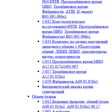
№3(АЧТВ, Протромбиновое время
МНО, Тромбиновое время,
Фибриноген, АТIII, D-димер)
B03.005.006x1
5-032 Коагулологическое
исследование(АЧТВ, Протромбиновое
время МНО, Тромбиновое время,
Фибриноген) B03.005.006x1
5-033 Комплекс по оценке нарушений
липидного обмена 1 #Халестерин
общий, ЛПНП,ЛПВП, триглицериды,
индекс атерогенности
5-051 Протромбиновое время МНО
А12.05.027x1#03-007
5-057 Тромбиновое время
А12.05.028x1
5-059 Фибриноген А09.05.050x1
Биохимический анализ крови
стандартный
Обмен белков
5-012 Белковые фракции, общий белок
А09.05.014х1, А09.05.010х1 09.17
5-005 Альбумин