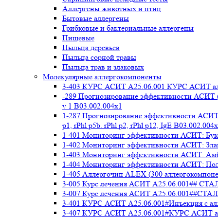
Аллергены животных и птиц
Бытовые аллергены
Грибковые и бактериальные аллергены
Пищевые
Пыльца деревьев
Пыльца сорной травы
Пыльца трав и злаковых
Молекулярные аллергокомпоненты
3-403 КУРС АСИТ А25.06.001 КУРС АСИТ ал
-289 Прогнозирование эффективности АСИТ (
v 1 В03.002.004x1
1-287 Прогнозирование эффективности АСИТ (
p1, rPhl p5b. rPhl p2, rPhl p12, IgE В03.002.004
1-401 Мониторинг эффективности АСИТ: Букоц
1-402 Мониторинг эффективности АСИТ: Злако
1-403 Мониторинг эффективности АСИТ: Амбр
1-404 Мониторинг эффективности АСИТ: Полы
1-405 Аллергочип ALEX (300 аллергокомпоне
3-005 Курс лечения АСИТ А25.06.001##
3-007 Курс лечения АСИТ А25.06.001##
3-401 КУРС АСИТ А25.06.001#Инъекция с а
3-407 КУРС АСИТ А25.06.001#КУРС АСИТ ал