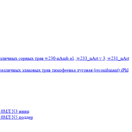
личных сорных трав w230-nAmb a1, w233_nArt v 3, w231_nArt
личных злаковых трав тимофеевка луговая (recombinant) rPhl
10МЛ N3 иниц
0МЛ N5 поддер