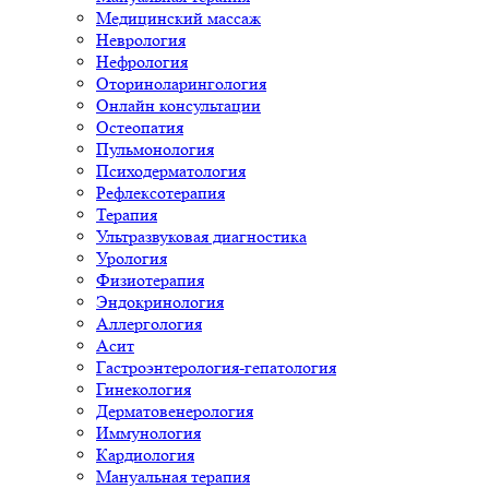
Медицинский массаж
Неврология
Нефрология
Оториноларингология
Онлайн консультации
Остеопатия
Пульмонология
Психодерматология
Рефлексотерапия
Терапия
Ультразвуковая диагностика
Урология
Физиотерапия
Эндокринология
Аллергология
Асит
Гастроэнтерология-гепатология
Гинекология
Дерматовенерология
Иммунология
Кардиология
Мануальная терапия