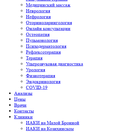
Медицинский массаж
Неврология
Нефрология
Оториноларингология
Онлайн консультации
Остеопатия
Пульмонология
Психодерматология
Рефлексотерапия
Терапия
Ультрозвуковая диагностика
Урология
Физиотерапия
Эндокринология
COVID-19
Анализы
Цены
Врачи
Контакты
Клиники
ИАКИ на Малой Бронной
ИАКИ на Козихинском