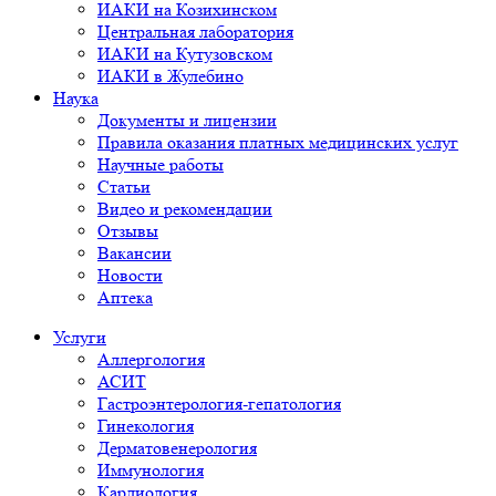
ИАКИ на Козихинском
Центральная лаборатория
ИАКИ на Кутузовском
ИАКИ в Жулебино
Наука
Документы и лицензии
Правила оказания платных медицинских услуг
Научные работы
Статьи
Видео и рекомендации
Отзывы
Вакансии
Новости
Аптека
Услуги
Аллергология
АСИТ
Гастроэнтерология-гепатология
Гинекология
Дерматовенерология
Иммунология
Кардиология