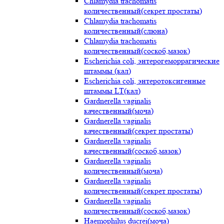
Chlamydia trachomatis
количественный(секрет простаты)
Chlamydia trachomatis
количественный(слюна)
Chlamydia trachomatis
количественный(соскоб,мазок)
Escherichia coli, энтерогеморрагические
штаммы (кал)
Escherichia coli, энтеротоксигенные
штаммы LT(кал)
Gardnerella vaginalis
качественный(моча)
Gardnerella vaginalis
качественный(секрет простаты)
Gardnerella vaginalis
качественный(соскоб,мазок)
Gardnerella vaginalis
количественный(моча)
Gardnerella vaginalis
количественный(секрет простаты)
Gardnerella vaginalis
количественный(соскоб,мазок)
Haemophilus ducrei(моча)