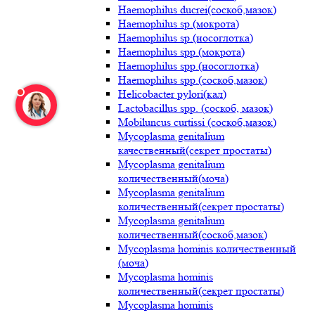
Haemophilus ducrei(соскоб,мазок)
Haemophilus sp.(мокрота)
Haemophilus sp.(носоглотка)
Haemophilus spp.(мокрота)
Haemophilus spp.(носоглотка)
Haemophilus spp.(соскоб,мазок)
Helicobacter pylori(кал)
Lactobacillus spp. (соскоб, мазок)
Mobiluncus curtissi (соскоб,мазок)
Mycoplasma genitalium
качественный(секрет простаты)
Mycoplasma genitalium
количественный(моча)
Mycoplasma genitalium
количественный(секрет простаты)
Mycoplasma genitalium
количественный(соскоб,мазок)
Mycoplasma hominis количественный
(моча)
Mycoplasma hominis
количественный(секрет простаты)
Mycoplasma hominis