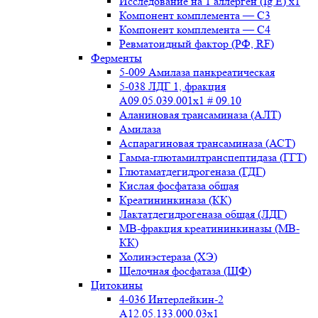
Исследование на 1 аллерген (Ig E) x1
Компонент комплемента — С3
Компонент комплемента — С4
Ревматоидный фактор (РФ, RF)
Ферменты
5-009 Амилаза панкреатическая
5-038 ЛДГ 1, фракция
A09.05.039.001x1 # 09.10
Аланиновая трансаминаза (АЛТ)
Амилаза
Аспарагиновая трансаминаза (АСТ)
Гамма-глютамилтранспептидаза (ГГТ)
Глютаматдегидрогеназа (ГДГ)
Кислая фосфатаза общая
Креатининкиназа (КК)
Лактатдегидрогеназа общая (ЛДГ)
МВ-фракция креатининкиназы (МВ-
КК)
Холинэстераза (ХЭ)
Щелочная фосфатаза (ЩФ)
Цитокины
4-036 Интерлейкин-2
A12.05.133.000.03x1