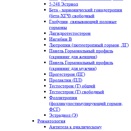
5-248 Эстриол
Бета - хорионический гонадотропин
(бета-ХГЧ) свободный
Глобулин, связывающий половые
гормоны
Дигидротестостерон
Ингибин В
Лютропин (лютеотропный гормон, ЛГ)
Панель Гормональный профиль
(скрининг для женщин)
Панель Гормональный профиль
(скрининг для мужчин)
Прогестерон (ПГ)
Пролактин (ПЛ)
Тестостерон (Т) общий
Тестостерон (Т) свободный
Фоллитропин
(фолликулостимулирующий гормон,
ФСГ)
Эстрадиол (Э)
Ревматология
Антитела к циклическому