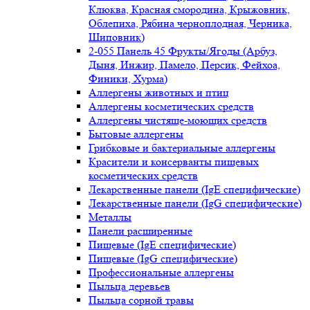
Клюква, Красная смородина, Крыжовник,
Облепиха, Рябина черноплодная, Черника,
Шиповник)
2-055 Панель 45 Фрукты/Ягоды (Арбуз,
Дыня, Инжир, Памело, Персик, Фейхоа,
Финики, Хурма)
Аллергены животных и птиц
Аллергены косметических средств
Аллергены чистяще-моющих средств
Бытовые аллергены
Грибковые и бактериальные аллергены
Красители и консерванты пищевых
косметических средств
Лекарственные панели (IgE специфические)
Лекарственные панели (IgG специфические)
Металлы
Панели расширенные
Пищевые (IgE специфические)
Пищевые (IgG специфические)
Профессиональные аллергены
Пыльца деревьев
Пыльца сорной травы