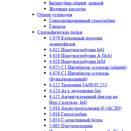
Билирубин общий, прямой
Желчные кислоты
Обмен углеводов
Гликозилированный гемоглобин
Глюкоза
Специфические белки
1-079 Катионный протеин
эозинофилов
4-025 Иммуноглобулин IgG
4-026 Иммуноглобулин А (IgA)
4-028 Иммуноглобулин IgM
4-075 С1 Ингибитор эстеразы (общий)
4-076 С1 Ингибитор эстеразы
(функциональный)
4-122 Тропонин I A09.05.253
4-124 Ат к эндомизию Iga
4-125 Антинуклеарный фактор на
Нер-2 клетках, IgG
5-010 Антистрептолизин-О (АСЛО)
5-016 Гаптоглобин
5-054 С-реактивный белок
5-065 Церулоплазмин