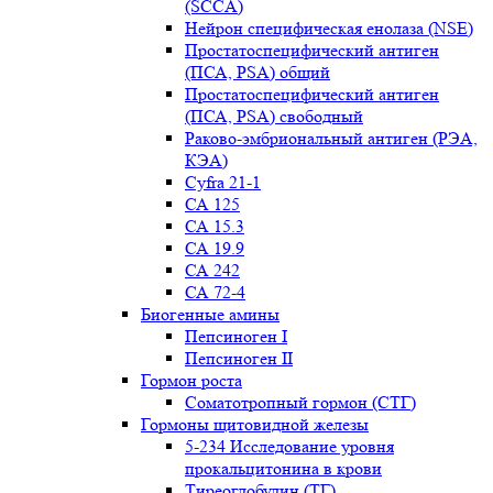
(SCCA)
Нейрон специфическая енолаза (NSE)
Простатоспецифический антиген
(ПСА, PSA) общий
Простатоспецифический антиген
(ПСА, PSA) свободный
Раково-эмбриональный антиген (РЭА,
КЭА)
Сyfra 21-1
СА 125
СА 15.3
СА 19.9
СА 242
СА 72-4
Биогенные амины
Пепсиноген I
Пепсиноген II
Гормон роста
Соматотропный гормон (СТГ)
Гормоны щитовидной железы
5-234 Исследование уровня
прокальцитонина в крови
Тиреоглобулин (ТГ)