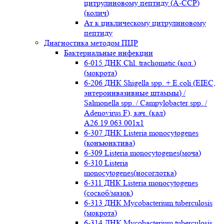
цитрулиновому пептиду (A-ССР)
(колич)
Ат к циклическому цитрулиновому
пептиду
Диагностика методом ПЦР
Бактериальные инфекции
6-015 ДНК Chl. trachomatic (кол.)
(мокрота)
6-206 ДНК Shigella spp. + E.coli (EIEC,
энтероинвазивные штаммы) /
Salmonella spp. / Campylobacter spp. /
Adenovirus F), кач. (кал)
A26.19.063.001x1
6-307 ДНК Listeria monocytogenes
(конъюнктива)
6-309 Listeria monocytogenes(моча)
6-310 Listeria
monocytogenes(носоглотка)
6-311 ДНК Listeria monocytogenes
(соскоб/мазок)
6-313 ДНК Mycobacterium tuberculosis
(мокрота)
6-314 ДНК Mycobacterium tuberculosis