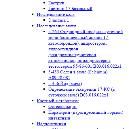
Гастрин
Гастрин 17 Базальный
Исследование кала
Эластаза 1
Исследование мочи
5-264 Стероидный профиль суточной
мочи (комплексный анализ 17-
кетостероидов): андростерон,
андростендион,
дегидроэпиандростерон,
этиохоанолон, эпиандростерон,
тестостерон 95-86-601 B03.016.022x1
5-455 Селен в моче (Selenium)
A09.28.081
5-456 Йод (моча)
Определение экскреции 17-КС (в
суточной моче) B03.016.022x1
Костный метаболизм
Остеокальцин
Паратирин (паратиреоидный гормон)
интактный
Надпочечники