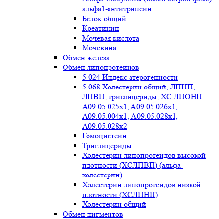
альфа1-антитрипсин
Белок общий
Креатинин
Мочевая кислота
Мочевина
Обмен железа
Обмен липопротеинов
5-024 Индекс атерогенности
5-068 Холестерин общий, ЛПНП,
ЛПВП, триглицериды, ХС ЛПОНП
А09.05.025x1, A09.05.026х1,
А09.05.004х1, А09.05.028х1,
А09.05.028х2
Гомоцистеин
Триглицериды
Холестерин липопротеидов высокой
плотности (ХСЛПВП) (альфа-
холестерин)
Холестерин липопротеидов низкой
плотности (ХСЛПНП)
Холестерин общий
Обмен пигментов