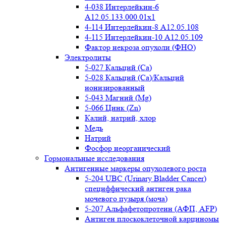
4-038 Интерлейкин-6
A12.05.133.000.01x1
4-114 Интерлейкин-8 A12.05.108
4-115 Интерлейкин-10 A12.05.109
Фактор некроза опухоли (ФНО)
Электролиты
5-027 Кальций (Ca)
5-028 Кальций (Ca)/Кальций
ионизированный
5-043 Магний (Mg)
5-066 Цинк (Zn)
Калий, натрий, хлор
Медь
Натрий
Фосфор неорганический
Гормональные исследования
Антигенные маркеры опухолевого роста
5-204 UBC (Urinary Bladder Cancer)
специффический антиген рака
мочевого пузыря (моча)
5-207 Альфафетопротеин (АФП, AFP)
Антиген плоскоклеточной карциномы