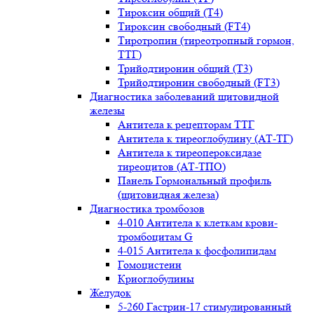
Тироксин общий (Т4)
Тироксин свободный (FT4)
Тиротропин (тиреотропный гормон,
ТТГ)
Трийодтиронин общий (Т3)
Трийодтиронин свободный (FT3)
Диагностика заболеваний щитовидной
железы
Антитела к рецепторам ТТГ
Антитела к тиреоглобулину (АТ-ТГ)
Антитела к тиреопероксидазе
тиреоцитов (АТ-ТПО)
Панель Гормональный профиль
(щитовидная железа)
Диагностика тромбозов
4-010 Антитела к клеткам крови-
тромбоцитам G
4-015 Антитела к фосфолипидам
Гомоцистеин
Криоглобулины
Желудок
5-260 Гастрин-17 стимулированный