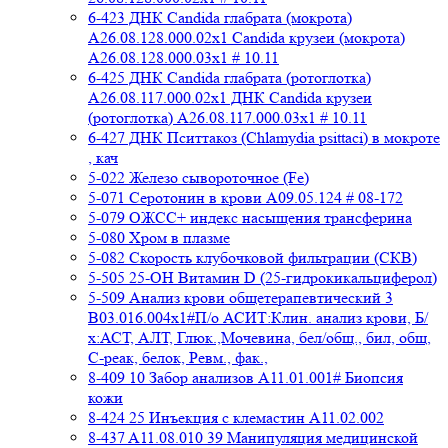
6-423 ДНК Candida глабрата (мокрота)
A26.08.128.000.02x1 Candida крузеи (мокрота)
A26.08.128.000.03x1 # 10.11
6-425 ДНК Candida глабрата (ротоглотка)
A26.08.117.000.02x1 ДНК Candida крузеи
(ротоглотка) A26.08.117.000.03x1 # 10.11
6-427 ДНК Пситтакоз (Chlamydia psittaci) в мокроте
, кач
5-022 Железо сывороточное (Fe)
5-071 Серотонин в крови A09.05.124 # 08-172
5-079 ОЖСС+ индекс насыщения трансферина
5-080 Хром в плазме
5-082 Скорость клубочковой фильтрации (СКВ)
5-505 25-ОН Витамин D (25-гидрокикальциферол)
5-509 Анализ крови общетерапевтический 3
B03.016.004x1#П/о АСИТ:Клин. анализ крови, Б/
х:АСТ, АЛТ, Глюк.,Мочевина, бел/общ., бил, общ,
C-реак, белок, Ревм., фак.,
8-409 10 Забор анализов A11.01.001# Биопсия
кожи
8-424 25 Инъекция с клемастин A11.02.002
8-437 A11.08.010 39 Манипуляция медицинской