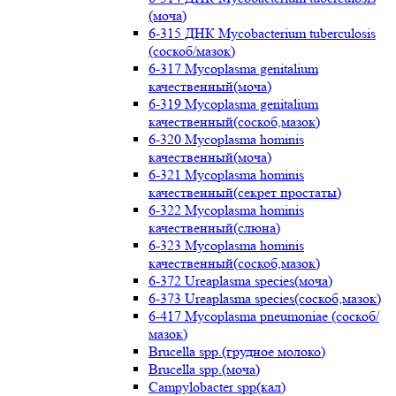
(моча)
6-315 ДНК Mycobacterium tuberculosis
(соскоб/мазок)
6-317 Mycoplasma genitalium
качественный(моча)
6-319 Mycoplasma genitalium
качественный(соскоб,мазок)
6-320 Mycoplasma hominis
качественный(моча)
6-321 Mycoplasma hominis
качественный(секрет простаты)
6-322 Mycoplasma hominis
качественный(слюна)
6-323 Mycoplasma hominis
качественный(соскоб,мазок)
6-372 Ureaplasma species(моча)
6-373 Ureaplasma species(соскоб,мазок)
6-417 Mycoplasma pneumoniae (соскоб/
мазок)
Brucella spp.(грудное молоко)
Brucella spp.(моча)
Campylobacter spp(кал)