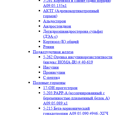
5-261 Кортизол в слюне (одна порция)
A09.05.135x1
АКТГ (Адренокортикотропный
гормон)
Альдостерон
Андростендион
Дегидроэпиандростерона сульфат
(ДЭА-с)
Кортизол (К) общий
Ренин
Поджелудочная железа
5-262 Оценка инсулинорезистентности
(индекс HOMA-IR) # 40-619
Инсулин
Проинсулин
С-пептид
Половые гормоны
17-ОН прогестерон
5-203 PAPP-A (ассоциированный с
беременностью плазменный белок А)
А09.05.089 x1
5-215 Бета-хорионический
гонадотропин А09.05.090 #946;-ХГЧ