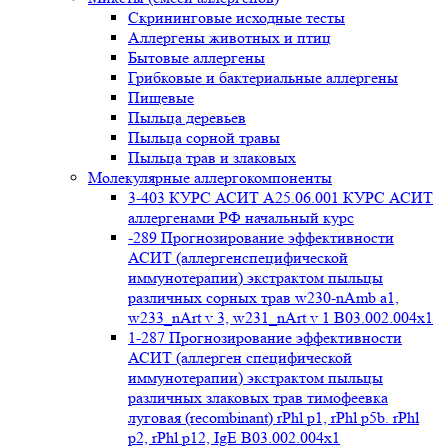
Cкрининговые исходные тесты
Аллергены животных и птиц
Бытовые аллергены
Грибковые и бактериальные аллергены
Пищевые
Пыльца деревьев
Пыльца сорной травы
Пыльца трав и злаковых
Молекулярные аллергокомпоненты
3-403 КУРС АСИТ А25.06.001 КУРС АСИТ
аллергенами РФ начальный курс
-289 Прогнозирование эффективности
АСИТ (аллергенспецифической
иммунотерапии) экстрактом пыльцы
различных сорных трав w230-nAmb a1,
w233_nArt v 3, w231_nArt v 1 В03.002.004x1
1-287 Прогнозирование эффективности
АСИТ (аллерген специфической
иммунотерапии) экстрактом пыльцы
различных злаковых трав тимофеевка
луговая (recombinant) rPhl p1, rPhl p5b. rPhl
p2, rPhl p12, IgE В03.002.004x1