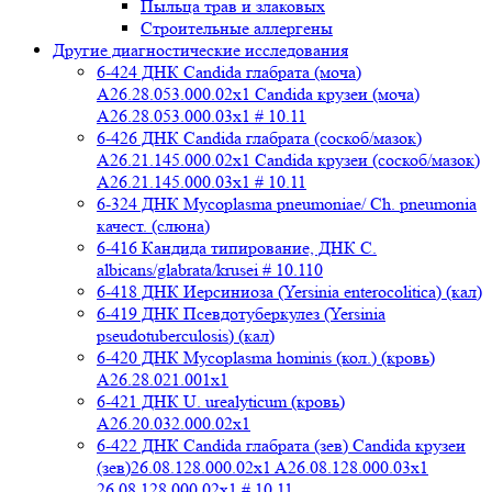
Пыльца трав и злаковых
Строительные аллергены
Другие диагностические исследования
6-424 ДНК Candida глабрата (моча)
A26.28.053.000.02x1 Candida крузеи (моча)
A26.28.053.000.03x1 # 10.11
6-426 ДНК Candida глабрата (соскоб/мазок)
A26.21.145.000.02x1 Candida крузеи (соскоб/мазок)
A26.21.145.000.03x1 # 10.11
6-324 ДНК Mycoplasma pneumoniae/ Ch. pneumonia
качест. (слюна)
6-416 Кандида типирование, ДНК C.
albicans/glabrata/krusei # 10.110
6-418 ДНК Иерсиниоза (Yersinia enterocolitica) (кал)
6-419 ДНК Псевдотуберкулез (Yersinia
pseudotuberculosis) (кал)
6-420 ДНК Mycoplasma hominis (кол.) (кровь)
A26.28.021.001x1
6-421 ДНК U. urealyticum (кровь)
A26.20.032.000.02х1
6-422 ДНК Candida глабрата (зев) Candida крузеи
(зев)26.08.128.000.02x1 A26.08.128.000.03x1
26.08.128.000.02x1 # 10.11