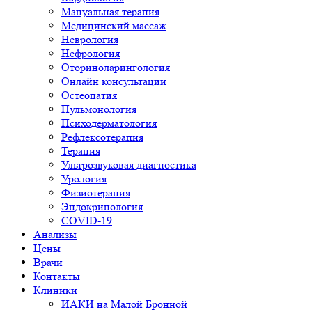
Мануальная терапия
Медицинский массаж
Неврология
Нефрология
Оториноларингология
Онлайн консультации
Остеопатия
Пульмонология
Психодерматология
Рефлексотерапия
Терапия
Ультрозвуковая диагностика
Урология
Физиотерапия
Эндокринология
COVID-19
Анализы
Цены
Врачи
Контакты
Клиники
ИАКИ на Малой Бронной