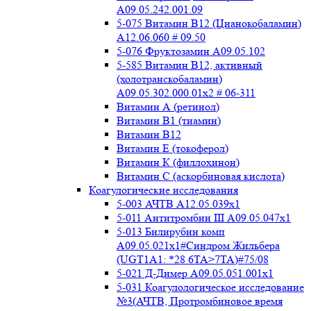
A09.05.242.001.09
5-075 Витамин В12 (Цианокобаламин)
A12.06.060 # 09.50
5-076 Фруктозамин A09.05.102
5-585 Витамин B12, активный
(холотранскобаламин)
A09.05.302.000.01x2 # 06-311
Витамин А (ретинол)
Витамин В1 (тиамин)
Витамин В12
Витамин Е (токоферол)
Витамин К (филлохинон)
Витамин С (аскорбиновая кислота)
Коагулогические исследования
5-003 АЧТВ А12.05.039x1
5-011 Антитромбин III А09.05.047x1
5-013 Билирубин комп
A09.05.021x1#Синдром Жильбера
(UGT1A1: *28 6TA>7TA)#75/08
5-021 Д-Димер А09.05.051.001x1
5-031 Коагулологическое исследование
№3(АЧТВ, Протромбиновое время