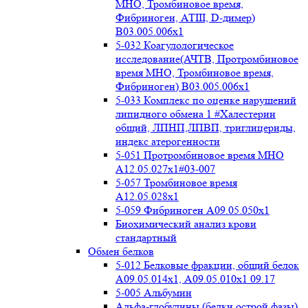
МНО, Тромбиновое время,
Фибриноген, АТIII, D-димер)
B03.005.006x1
5-032 Коагулологическое
исследование(АЧТВ, Протромбиновое
время МНО, Тромбиновое время,
Фибриноген) B03.005.006x1
5-033 Комплекс по оценке нарушений
липидного обмена 1 #Халестерин
общий, ЛПНП,ЛПВП, триглицериды,
индекс атерогенности
5-051 Протромбиновое время МНО
А12.05.027x1#03-007
5-057 Тромбиновое время
А12.05.028x1
5-059 Фибриноген А09.05.050x1
Биохимический анализ крови
стандартный
Обмен белков
5-012 Белковые фракции, общий белок
А09.05.014х1, А09.05.010х1 09.17
5-005 Альбумин
Альфа-глобулины (белки острой фазы)