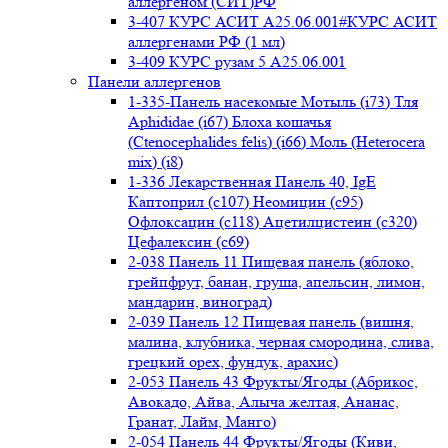
аллергеном (СИТ)РФ
3-407 КУРС АСИТ А25.06.001#КУРС АСИТ
аллергенами РФ (1 мл)
3-409 КУРС рузам 5 А25.06.001
Панели аллергенов
1-335-Панель насекомые Мотыль (i73) Тля
Aphididae (i67) Блоха кошачья
(Ctenocephalides felis) (i66) Моль (Heterocera
mix) (i8)
1-336 Лекарственная Панель 40, IgE
Каптоприл (с107) Неомицин (c95)
Офлоксацин (с118) Ацетилцистеин (с320)
Цефалексин (с69)
2-038 Панель 11 Пищевая панель (яблоко,
грейпфрут, банан, груша, апельсин, лимон,
мандарин, виноград)
2-039 Панель 12 Пищевая панель (вишня,
малина, клубника, черная смородина, слива,
грецкий орех, фундук, арахис)
2-053 Панель 43 Фрукты/Ягоды (Абрикос,
Авокадо, Айва, Алыча желтая, Ананас,
Гранат, Лайм, Манго)
2-054 Панель 44 Фрукты/Ягоды (Киви,