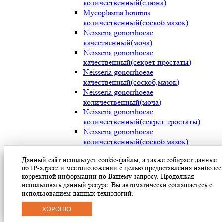
количественный(слюна)
Mycoplasma hominis
количественный(соскоб,мазок)
Neisseria gonorrhoeae
качественный(моча)
Neisseria gonorrhoeae
качественный(секрет простаты)
Neisseria gonorrhoeae
качественный(соскоб,мазок)
Neisseria gonorrhoeae
количественный(моча)
Neisseria gonorrhoeae
количественный(секрет простаты)
Neisseria gonorrhoeae
количественный(соскоб,мазок)
Streptococcus pyogenes (мокрота)
Данный сайт использует cookie-файлы, а также собирает данные
Streptococcus pyogenes (носоглотка)
об IP-адресе и местоположении с целью предоставления наиболее
Streptococcus pyogenes(мазок с раневой
корректной информации по Вашему запросу. Продолжая
поверхности)
использовать данный ресурс, Вы автоматически соглашаетесь с
Treponema pallidum(моча)
использованием данных технологий.
Treponema pallidum(секрет простаты)
ХОРОШО
Treponema pallidum(соскоб,мазок)
Ureaplasma parvum