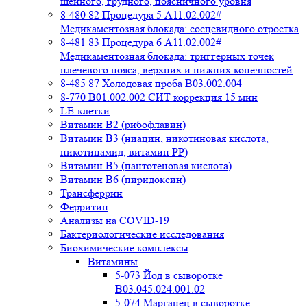
шейного, грудного, поясничного уровня
8-480 82 Процедура 5 A11.02.002#
Медикаментозная блокада: сосцевидного отростка
8-481 83 Процедура 6 A11.02.002#
Медикаментозная блокада: триггерных точек
плечевого пояса, верхних и нижних конечностей
8-485 87 Холодовая проба В03.002.004
8-770 B01.002.002 СИТ коррекция 15 мин
LE-клетки
Витамин В2 (рибофлавин)
Витамин В3 (ниацин, никотиновая кислота,
никотинамид, витамин PP)
Витамин В5 (пантотеновая кислота)
Витамин В6 (пиридоксин)
Трансферрин
Ферритин
Анализы на COVID-19
Бактериологические исследования
Биохимические комплексы
Витамины
5-073 Йод в сыворотке
B03.045.024.001.02
5-074 Марганец в сыворотке