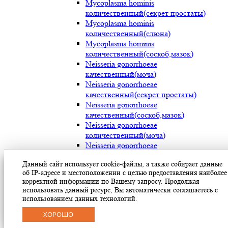
Mycoplasma hominis
количественный(секрет простаты)
Mycoplasma hominis
количественный(слюна)
Mycoplasma hominis
количественный(соскоб,мазок)
Neisseria gonorrhoeae
качественный(моча)
Neisseria gonorrhoeae
качественный(секрет простаты)
Neisseria gonorrhoeae
качественный(соскоб,мазок)
Neisseria gonorrhoeae
количественный(моча)
Neisseria gonorrhoeae
количественный(секрет простаты)
Данный сайт использует cookie-файлы, а также собирает данные
Neisseria gonorrhoeae
об IP-адресе и местоположении с целью предоставления наиболее
количественный(соскоб,мазок)
корректной информации по Вашему запросу. Продолжая
Streptococcus pyogenes (мокрота)
использовать данный ресурс, Вы автоматически соглашаетесь с
Streptococcus pyogenes (носоглотка)
использованием данных технологий.
Streptococcus pyogenes(мазок с раневой
ХОРОШО
поверхности)
Treponema pallidum(моча)