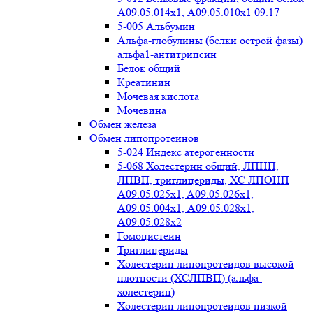
А09.05.014х1, А09.05.010х1 09.17
5-005 Альбумин
Альфа-глобулины (белки острой фазы)
альфа1-антитрипсин
Белок общий
Креатинин
Мочевая кислота
Мочевина
Обмен железа
Обмен липопротеинов
5-024 Индекс атерогенности
5-068 Холестерин общий, ЛПНП,
ЛПВП, триглицериды, ХС ЛПОНП
А09.05.025x1, A09.05.026х1,
А09.05.004х1, А09.05.028х1,
А09.05.028х2
Гомоцистеин
Триглицериды
Холестерин липопротеидов высокой
плотности (ХСЛПВП) (альфа-
холестерин)
Холестерин липопротеидов низкой