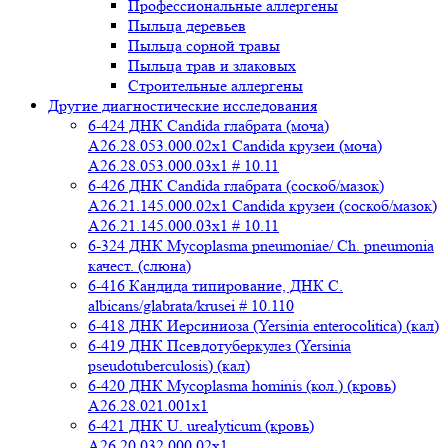
Профессиональные аллергены
Пыльца деревьев
Пыльца сорной травы
Пыльца трав и злаковых
Строительные аллергены
Другие диагностические исследования
6-424 ДНК Candida глабрата (моча)
A26.28.053.000.02x1 Candida крузеи (моча)
A26.28.053.000.03x1 # 10.11
6-426 ДНК Candida глабрата (соскоб/мазок)
A26.21.145.000.02x1 Candida крузеи (соскоб/мазок)
A26.21.145.000.03x1 # 10.11
6-324 ДНК Mycoplasma pneumoniae/ Ch. pneumonia
качест. (слюна)
6-416 Кандида типирование, ДНК C.
albicans/glabrata/krusei # 10.110
6-418 ДНК Иерсиниоза (Yersinia enterocolitica) (кал)
6-419 ДНК Псевдотуберкулез (Yersinia
pseudotuberculosis) (кал)
6-420 ДНК Mycoplasma hominis (кол.) (кровь)
A26.28.021.001x1
6-421 ДНК U. urealyticum (кровь)
A26.20.032.000.02х1