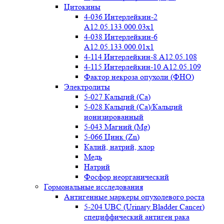
Цитокины
4-036 Интерлейкин-2
A12.05.133.000.03x1
4-038 Интерлейкин-6
A12.05.133.000.01x1
4-114 Интерлейкин-8 A12.05.108
4-115 Интерлейкин-10 A12.05.109
Фактор некроза опухоли (ФНО)
Электролиты
5-027 Кальций (Ca)
5-028 Кальций (Ca)/Кальций
ионизированный
5-043 Магний (Mg)
5-066 Цинк (Zn)
Калий, натрий, хлор
Медь
Натрий
Фосфор неорганический
Гормональные исследования
Антигенные маркеры опухолевого роста
5-204 UBC (Urinary Bladder Cancer)
специффический антиген рака