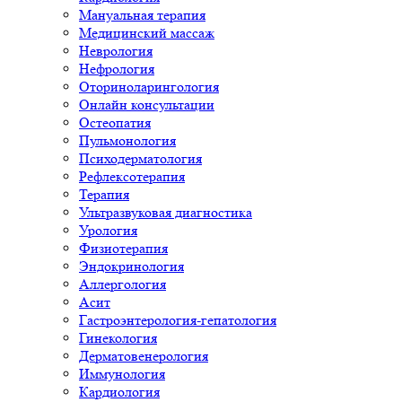
Мануальная терапия
Медицинский массаж
Неврология
Нефрология
Оториноларингология
Онлайн консультации
Остеопатия
Пульмонология
Психодерматология
Рефлексотерапия
Терапия
Ультразвуковая диагностика
Урология
Физиотерапия
Эндокринология
Аллергология
Асит
Гастроэнтерология-гепатология
Гинекология
Дерматовенерология
Иммунология
Кардиология