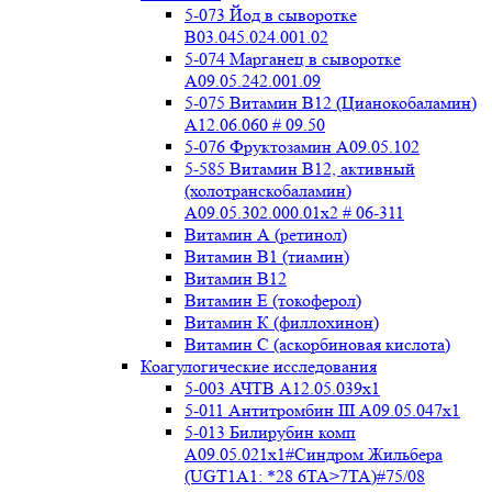
5-073 Йод в сыворотке
B03.045.024.001.02
5-074 Марганец в сыворотке
A09.05.242.001.09
5-075 Витамин В12 (Цианокобаламин)
A12.06.060 # 09.50
5-076 Фруктозамин A09.05.102
5-585 Витамин B12, активный
(холотранскобаламин)
A09.05.302.000.01x2 # 06-311
Витамин А (ретинол)
Витамин В1 (тиамин)
Витамин В12
Витамин Е (токоферол)
Витамин К (филлохинон)
Витамин С (аскорбиновая кислота)
Коагулогические исследования
5-003 АЧТВ А12.05.039x1
5-011 Антитромбин III А09.05.047x1
5-013 Билирубин комп
A09.05.021x1#Синдром Жильбера
(UGT1A1: *28 6TA>7TA)#75/08