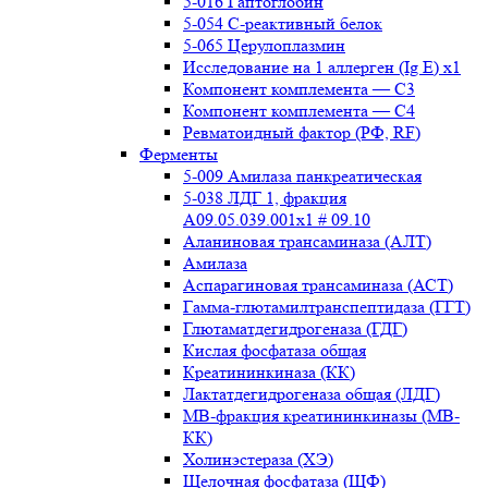
5-016 Гаптоглобин
5-054 С-реактивный белок
5-065 Церулоплазмин
Исследование на 1 аллерген (Ig E) x1
Компонент комплемента — С3
Компонент комплемента — С4
Ревматоидный фактор (РФ, RF)
Ферменты
5-009 Амилаза панкреатическая
5-038 ЛДГ 1, фракция
A09.05.039.001x1 # 09.10
Аланиновая трансаминаза (АЛТ)
Амилаза
Аспарагиновая трансаминаза (АСТ)
Гамма-глютамилтранспептидаза (ГГТ)
Глютаматдегидрогеназа (ГДГ)
Кислая фосфатаза общая
Креатининкиназа (КК)
Лактатдегидрогеназа общая (ЛДГ)
МВ-фракция креатининкиназы (МВ-
КК)
Холинэстераза (ХЭ)
Щелочная фосфатаза (ЩФ)