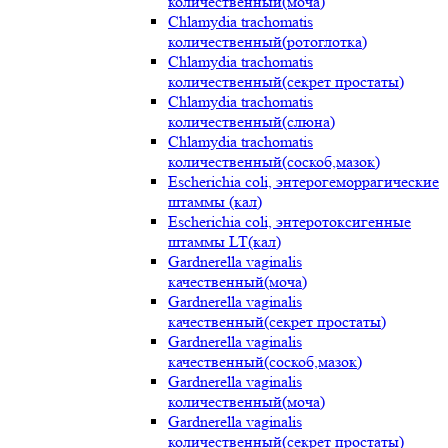
количественный(моча)
Chlamydia trachomatis
количественный(ротоглотка)
Chlamydia trachomatis
количественный(секрет простаты)
Chlamydia trachomatis
количественный(слюна)
Chlamydia trachomatis
количественный(соскоб,мазок)
Escherichia coli, энтерогеморрагические
штаммы (кал)
Escherichia coli, энтеротоксигенные
штаммы LT(кал)
Gardnerella vaginalis
качественный(моча)
Gardnerella vaginalis
качественный(секрет простаты)
Gardnerella vaginalis
качественный(соскоб,мазок)
Gardnerella vaginalis
количественный(моча)
Gardnerella vaginalis
количественный(секрет простаты)