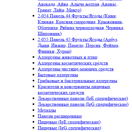
Авокадо, Айва, Алыча желтая, Ананас,
Гранат, Лайм, Манго)
2-054 Панель 44 Фрукты/Ягоды (Киви,
Клюква, Красная смородина, Крыжовник,
Облепиха, Рябина черноплодная, Черника,
Шиповник)
2-055 Панель 45 Фрукты/Ягоды (Арбуз,
Дыня, Инжир, Памело, Персик, Фейхоа,
Финики, Хурма)
Аллергены животных и птиц
Аллергены косметических средств
Аллергены чистяще-моющих средств
Бытовые аллергены
Грибковые и бактериальные аллергены
Красители и консерванты пищевых
косметических средств
Лекарственные панели (IgE специфические)
Лекарственные панели (IgG специфические)
Металлы
Панели расширенные
Пищевые (IgE специфические)
Пищевые (IgG специфические)