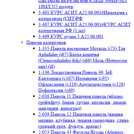
ПЫЛЬЦЫ БЕРЕЗЫ или КЛЕЩ 300ИР/МЛ
10МЛ N5 поддер
3-401 КУРС АСИТ А25.06.001#Инъекция с
аллергеном (СИТ)РФ
3-407 КУРС АСИТ А25.06.001#КУРС АСИТ
аллергенами РФ (1 мл)
3-409 КУРС рузам 5 А25.06.001
Панели аллергенов
1-335-Панель насекомые Мотыль (i73) Тля
Aphididae (i67) Блоха кошачья
(Ctenocephalides felis) (i66) Моль (Heterocera
mix) (i8)
1-336 Лекарственная Панель 40, IgE
Каптоприл (с107) Неомицин (c95)
Офлоксацин (с118) Ацетилцистеин (с320)
Цефалексин (с69)
2-038 Панель 11 Пищевая панель (яблоко,
грейпфрут, банан, груша, апельсин, лимон,
мандарин, виноград)
2-039 Панель 12 Пищевая панель (вишня,
малина, клубника, черная смородина, слива,
грецкий орех, фундук, арахис)
2-053 Панель 43 Фрукты/Ягоды (Абрикос,