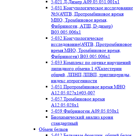
5-021 Д-Димер А09.05.051.001x1
5-031 Коагулологическое исследование
№3(АЧТВ, Протромбиновое время
МНО, Тромбиновое время,
Фибриноген, АТIII, D-димер)
B03.005.006x1
5-032 Коагулологическое
исследование(АЧТВ, Протромбиновое
время МНО, Тромбиновое время,
Фибриноген) B03.005.006x1
5-033 Комплекс по оценке нарушений
липидного обмена 1 #Халестерин
общий, ЛПНП,ЛПВП, триглицериды,
индекс атерогенности
5-051 Протромбиновое время МНО
А12.05.027x1#03-007
5-057 Тромбиновое время
А12.05.028x1
5-059 Фибриноген А09.05.050x1
Биохимический анализ крови
стандартный
Обмен белков
5-012 Белковые фракции, общий белок