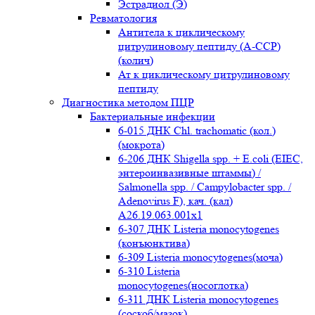
Эстрадиол (Э)
Ревматология
Антитела к циклическому
цитрулиновому пептиду (A-ССР)
(колич)
Ат к циклическому цитрулиновому
пептиду
Диагностика методом ПЦР
Бактериальные инфекции
6-015 ДНК Chl. trachomatic (кол.)
(мокрота)
6-206 ДНК Shigella spp. + E.coli (EIEC,
энтероинвазивные штаммы) /
Salmonella spp. / Campylobacter spp. /
Adenovirus F), кач. (кал)
A26.19.063.001x1
6-307 ДНК Listeria monocytogenes
(конъюнктива)
6-309 Listeria monocytogenes(моча)
6-310 Listeria
monocytogenes(носоглотка)
6-311 ДНК Listeria monocytogenes
(соскоб/мазок)