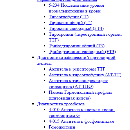
5-234 Исследование уровня
прокальцитонина в крови
Тиреоглобулин (ТГ)
Тироксин общий (Т4)
Тироксин свободный (FT4)
Тиротропин (тиреотропный гормон,
ТТГ)
Трийодтиронин общий (Т3)
Трийодтиронин свободный (FT3)
Диагностика заболеваний щитовидной
железы
Антитела к рецепторам ТТГ
Антитела к тиреоглобулину (АТ-ТГ)
Антитела к тиреопероксидазе
тиреоцитов (АТ-ТПО)
Панель Гормональный профиль
(щитовидная железа)
Диагностика тромбозов
4-010 Антитела к клеткам крови-
тромбоцитам G
4-015 Антитела к фосфолипидам
Гомоцистеин