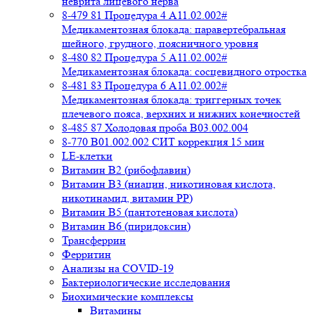
неврита лицевого нерва
8-479 81 Процедура 4 A11.02.002#
Медикаментозная блокада: паравертебральная
шейного, грудного, поясничного уровня
8-480 82 Процедура 5 A11.02.002#
Медикаментозная блокада: сосцевидного отростка
8-481 83 Процедура 6 A11.02.002#
Медикаментозная блокада: триггерных точек
плечевого пояса, верхних и нижних конечностей
8-485 87 Холодовая проба В03.002.004
8-770 B01.002.002 СИТ коррекция 15 мин
LE-клетки
Витамин В2 (рибофлавин)
Витамин В3 (ниацин, никотиновая кислота,
никотинамид, витамин PP)
Витамин В5 (пантотеновая кислота)
Витамин В6 (пиридоксин)
Трансферрин
Ферритин
Анализы на COVID-19
Бактериологические исследования
Биохимические комплексы
Витамины