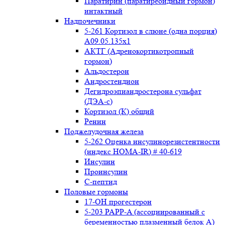
Паратирин (паратиреоидный гормон)
интактный
Надпочечники
5-261 Кортизол в слюне (одна порция)
A09.05.135x1
АКТГ (Адренокортикотропный
гормон)
Альдостерон
Андростендион
Дегидроэпиандростерона сульфат
(ДЭА-с)
Кортизол (К) общий
Ренин
Поджелудочная железа
5-262 Оценка инсулинорезистентности
(индекс HOMA-IR) # 40-619
Инсулин
Проинсулин
С-пептид
Половые гормоны
17-ОН прогестерон
5-203 PAPP-A (ассоциированный с
беременностью плазменный белок А)