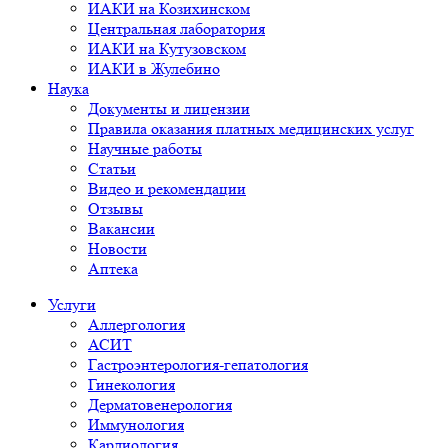
ИАКИ на Козихинском
Центральная лаборатория
ИАКИ на Кутузовском
ИАКИ в Жулебино
Наука
Документы и лицензии
Правила оказания платных медицинских услуг
Научные работы
Статьи
Видео и рекомендации
Отзывы
Вакансии
Новости
Аптека
Услуги
Аллергология
АСИТ
Гастроэнтерология-гепатология
Гинекология
Дерматовенерология
Иммунология
Кардиология