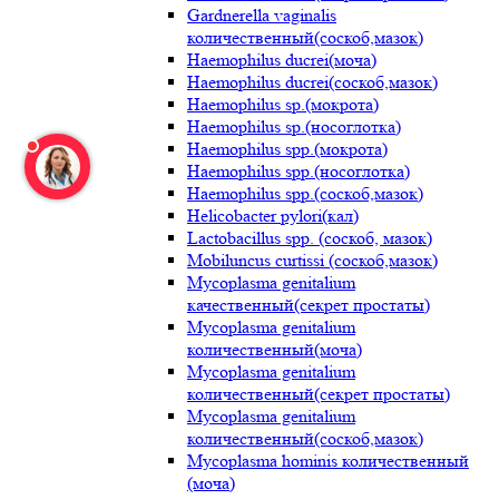
Gardnerella vaginalis
количественный(соскоб,мазок)
Haemophilus ducrei(моча)
Haemophilus ducrei(соскоб,мазок)
Haemophilus sp.(мокрота)
Haemophilus sp.(носоглотка)
Haemophilus spp.(мокрота)
Haemophilus spp.(носоглотка)
Haemophilus spp.(соскоб,мазок)
Helicobacter pylori(кал)
Lactobacillus spp. (соскоб, мазок)
Mobiluncus curtissi (соскоб,мазок)
Mycoplasma genitalium
качественный(секрет простаты)
Mycoplasma genitalium
количественный(моча)
Mycoplasma genitalium
количественный(секрет простаты)
Mycoplasma genitalium
количественный(соскоб,мазок)
Mycoplasma hominis количественный
(моча)