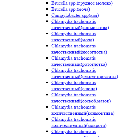
Brucella spp.(грудное молоко)
Brucella spp.(моча)
Campylobacter spp(кал)
Chlamydia trachomatis
качественный(коньюктива)
Chlamydia trachomatis
качественный(моча)
Chlamydia trachomatis
качественный(носоглотка)
Chlamydia trachomatis
качественный(ротоглотка)
Chlamydia trachomatis
качественный(секрет простаты)
Chlamydia trachomatis
качественный(слюна)
Chlamydia trachomatis
качественный(соскоб,мазок)
Chlamydia trachomatis
количественный(коньюктива)
Chlamydia trachomatis
количественный(мокрота)
Chlamydia trachomatis