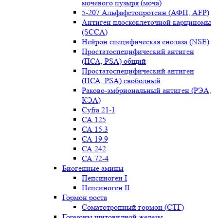
мочевого пузыря (моча)
5-207 Альфафетопротеин (АФП, AFP)
Антиген плоскоклеточной карциномы
(SCCA)
Нейрон специфическая енолаза (NSE)
Простатоспецифический антиген
(ПСА, PSA) общий
Простатоспецифический антиген
(ПСА, PSA) свободный
Раково-эмбриональный антиген (РЭА,
КЭА)
Сyfra 21-1
СА 125
СА 15.3
СА 19.9
СА 242
СА 72-4
Биогенные амины
Пепсиноген I
Пепсиноген II
Гормон роста
Соматотропный гормон (СТГ)
Гормоны щитовидной железы