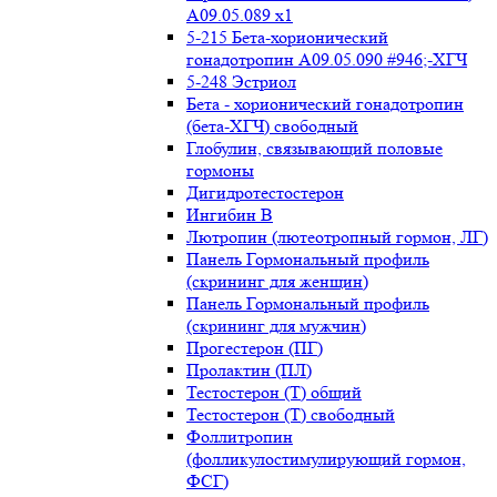
А09.05.089 x1
5-215 Бета-хорионический
гонадотропин А09.05.090 #946;-ХГЧ
5-248 Эстриол
Бета - хорионический гонадотропин
(бета-ХГЧ) свободный
Глобулин, связывающий половые
гормоны
Дигидротестостерон
Ингибин В
Лютропин (лютеотропный гормон, ЛГ)
Панель Гормональный профиль
(скрининг для женщин)
Панель Гормональный профиль
(скрининг для мужчин)
Прогестерон (ПГ)
Пролактин (ПЛ)
Тестостерон (Т) общий
Тестостерон (Т) свободный
Фоллитропин
(фолликулостимулирующий гормон,
ФСГ)