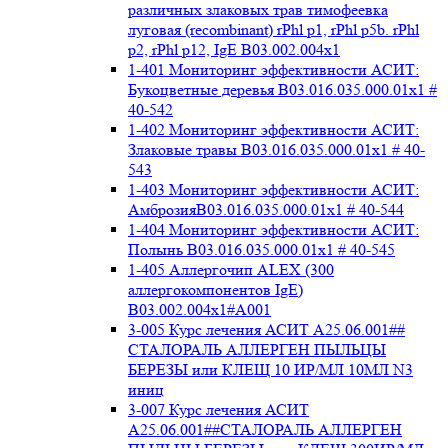
различных злаковых трав тимофеевка
луговая (recombinant) rPhl p1, rPhl p5b. rPhl
p2, rPhl p12, IgE В03.002.004x1
1-401 Мониторинг эффективности АСИТ:
Букоцветные деревья B03.016.035.000.01x1 #
40-542
1-402 Мониторинг эффективности АСИТ:
Злаковые травы B03.016.035.000.01x1 # 40-
543
1-403 Мониторинг эффективности АСИТ:
АмброзияB03.016.035.000.01x1 # 40-544
1-404 Мониторинг эффективности АСИТ:
Полынь B03.016.035.000.01x1 # 40-545
1-405 Аллергочип ALEX (300
аллергокомпонентов IgE)
В03.002.004x1#А001
3-005 Курс лечения АСИТ А25.06.001##
СТАЛОРАЛЬ АЛЛЕРГЕН ПЫЛЬЦЫ
БЕРЕЗЫ или КЛЕЩ 10 ИР/МЛ 10МЛ N3
иниц
3-007 Курс лечения АСИТ
А25.06.001##СТАЛОРАЛЬ АЛЛЕРГЕН