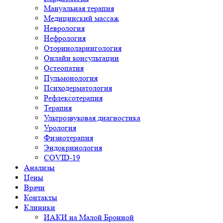
Мануальная терапия
Медицинский массаж
Неврология
Нефрология
Оториноларингология
Онлайн консультации
Остеопатия
Пульмонология
Психодерматология
Рефлексотерапия
Терапия
Ультрозвуковая диагностика
Урология
Физиотерапия
Эндокринология
COVID-19
Анализы
Цены
Врачи
Контакты
Клиники
ИАКИ на Малой Бронной