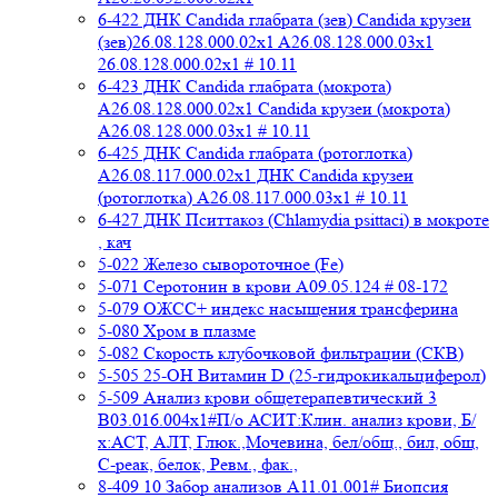
6-422 ДНК Candida глабрата (зев) Candida крузеи
(зев)26.08.128.000.02x1 A26.08.128.000.03x1
26.08.128.000.02x1 # 10.11
6-423 ДНК Candida глабрата (мокрота)
A26.08.128.000.02x1 Candida крузеи (мокрота)
A26.08.128.000.03x1 # 10.11
6-425 ДНК Candida глабрата (ротоглотка)
A26.08.117.000.02x1 ДНК Candida крузеи
(ротоглотка) A26.08.117.000.03x1 # 10.11
6-427 ДНК Пситтакоз (Chlamydia psittaci) в мокроте
, кач
5-022 Железо сывороточное (Fe)
5-071 Серотонин в крови A09.05.124 # 08-172
5-079 ОЖСС+ индекс насыщения трансферина
5-080 Хром в плазме
5-082 Скорость клубочковой фильтрации (СКВ)
5-505 25-ОН Витамин D (25-гидрокикальциферол)
5-509 Анализ крови общетерапевтический 3
B03.016.004x1#П/о АСИТ:Клин. анализ крови, Б/
х:АСТ, АЛТ, Глюк.,Мочевина, бел/общ., бил, общ,
C-реак, белок, Ревм., фак.,
8-409 10 Забор анализов A11.01.001# Биопсия