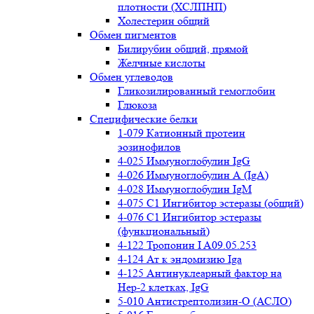
плотности (ХСЛПНП)
Холестерин общий
Обмен пигментов
Билирубин общий, прямой
Желчные кислоты
Обмен углеводов
Гликозилированный гемоглобин
Глюкоза
Специфические белки
1-079 Катионный протеин
эозинофилов
4-025 Иммуноглобулин IgG
4-026 Иммуноглобулин А (IgA)
4-028 Иммуноглобулин IgM
4-075 С1 Ингибитор эстеразы (общий)
4-076 С1 Ингибитор эстеразы
(функциональный)
4-122 Тропонин I A09.05.253
4-124 Ат к эндомизию Iga
4-125 Антинуклеарный фактор на
Нер-2 клетках, IgG
5-010 Антистрептолизин-О (АСЛО)