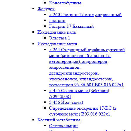
Криоглобулины
Желудок
5-260 Гастрин-17 стимулированный
Гастрин
Гастрин 17 Базальный
Исследование кала
Эластаза 1
Исследование мочи
5-264 Стероидный профиль суточной
мочи (комплексный анализ 17-
кетостероидов): андростерон,
андростендион,
дегидроэпиандростерон,
этиохоанолон, эпиандростерон,
тестостерон 95-86-601 B03.016.022x1
5-455 Селен в моче (Selenium)
A09.28.081
5-456 Йод (моча)
Определение экскреции 17-КС (в
суточной моче) B03.016.022x1
Костный метаболизм
Остеокальцин