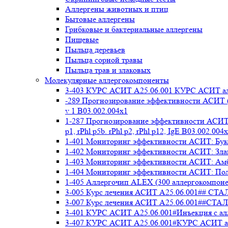
Аллергены животных и птиц
Бытовые аллергены
Грибковые и бактериальные аллергены
Пищевые
Пыльца деревьев
Пыльца сорной травы
Пыльца трав и злаковых
Молекулярные аллергокомпоненты
3-403 КУРС АСИТ А25.06.001 КУРС АСИТ ал
-289 Прогнозирование эффективности АСИТ (
v 1 В03.002.004x1
1-287 Прогнозирование эффективности АСИТ (
p1, rPhl p5b. rPhl p2, rPhl p12, IgE В03.002.004
1-401 Мониторинг эффективности АСИТ: Букоц
1-402 Мониторинг эффективности АСИТ: Злако
1-403 Мониторинг эффективности АСИТ: Амбр
1-404 Мониторинг эффективности АСИТ: Полы
1-405 Аллергочип ALEX (300 аллергокомпоне
3-005 Курс лечения АСИТ А25.06.001##
3-007 Курс лечения АСИТ А25.06.001##
3-401 КУРС АСИТ А25.06.001#Инъекция с а
3-407 КУРС АСИТ А25.06.001#КУРС АСИТ ал