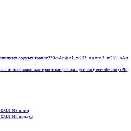
личных сорных трав w230-nAmb a1, w233_nArt v 3, w231_nArt
личных злаковых трав тимофеевка луговая (recombinant) rPhl
10МЛ N3 иниц
0МЛ N5 поддер