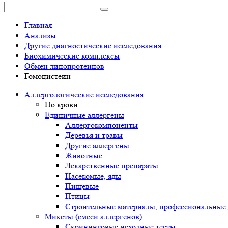
Главная
Анализы
Другие диагностические исследования
Биохимические комплексы
Обмен липопротеинов
Гомоцистеин
Аллергологические исследования
По крови
Единичные аллергены
Аллергокомпоненты
Деревья и травы
Другие аллергены
Животные
Лекарственные препараты
Насекомые, яды
Пищевые
Птицы
Строительные материалы, профессиональные,
Миксты (смеси аллергенов)
Cкрининговые исходные тесты