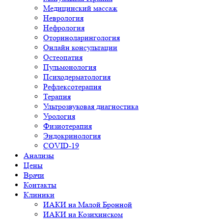
Медицинский массаж
Неврология
Нефрология
Оториноларингология
Онлайн консультации
Остеопатия
Пульмонология
Психодерматология
Рефлексотерапия
Терапия
Ультрозвуковая диагностика
Урология
Физиотерапия
Эндокринология
COVID-19
Анализы
Цены
Врачи
Контакты
Клиники
ИАКИ на Малой Бронной
ИАКИ на Козихинском