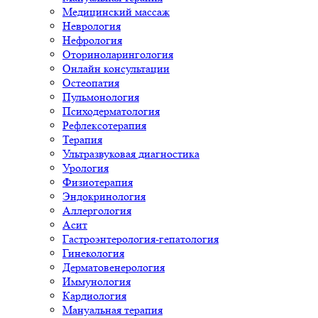
Медицинский массаж
Неврология
Нефрология
Оториноларингология
Онлайн консультации
Остеопатия
Пульмонология
Психодерматология
Рефлексотерапия
Терапия
Ультразвуковая диагностика
Урология
Физиотерапия
Эндокринология
Аллергология
Асит
Гастроэнтерология-гепатология
Гинекология
Дерматовенерология
Иммунология
Кардиология
Мануальная терапия