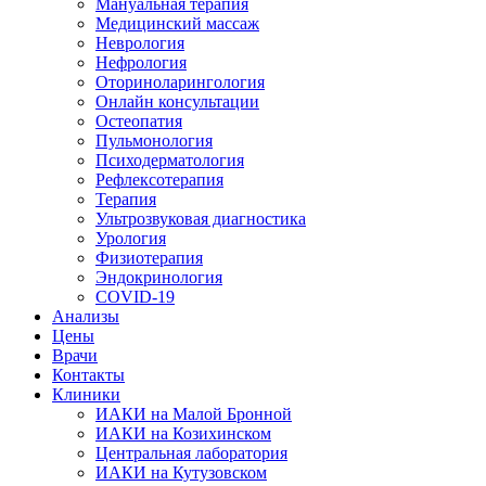
Мануальная терапия
Медицинский массаж
Неврология
Нефрология
Оториноларингология
Онлайн консультации
Остеопатия
Пульмонология
Психодерматология
Рефлексотерапия
Терапия
Ультрозвуковая диагностика
Урология
Физиотерапия
Эндокринология
COVID-19
Анализы
Цены
Врачи
Контакты
Клиники
ИАКИ на Малой Бронной
ИАКИ на Козихинском
Центральная лаборатория
ИАКИ на Кутузовском