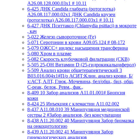
A26.08.128.000.03x1 # 10.11
6-425 ДНК Candida глабрата (ротоглотка)
A26.08.117.000.02x1 ДНК Candida крузеи
(ротоглотка) A26.08.117.000.03x1 # 10.11
6-427 ДНК Пситтакоз (Chlamydia psittaci) в мокроте
, кач
5-022 Железо сывороточное (Fe)
5-071 Серотонин в крови A09.05.124 # 08-172
5-079 ОЖСС+ индекс насыщения трансферина
5-080 Хром в плазме
5-082 Скорость клубочковой фильтрации (СКВ)
5-505 25-ОН Витамин D (25-гидрокикальциферол)
5-509 Анализ крови общетерапевтический 3
B03.016.004x1#П/о АСИТ:Клин. анализ крови, Б/
х:АСТ, АЛТ, Глюк.,Мочевина, бел/общ., бил, общ,
C-реак, белок, Ревм., фак.,
8-409 10 Забор анализов A11.01.001# Биопсия
кожи
8-424 25 Инъекция с клемастин A11.02.002
8-437 A11.08.010 39 Манипуляция медицинской
сестры 2 #Забор анализов, без консультации
8-438 A11.20.002 40 Манипуляция Забор биомазка
на онкоцитологию
8-439 A11.20.002 41 Манипуляция Забор
гинекологических анализов