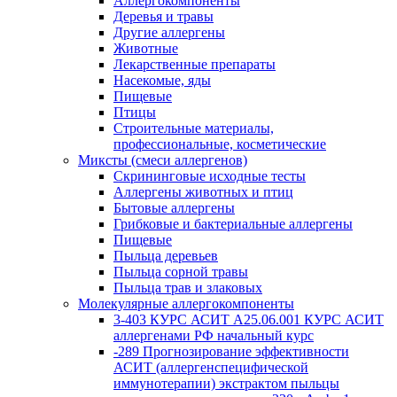
Аллергокомпоненты
Деревья и травы
Другие аллергены
Животные
Лекарственные препараты
Насекомые, яды
Пищевые
Птицы
Строительные материалы,
профессиональные, косметические
Миксты (смеси аллергенов)
Cкрининговые исходные тесты
Аллергены животных и птиц
Бытовые аллергены
Грибковые и бактериальные аллергены
Пищевые
Пыльца деревьев
Пыльца сорной травы
Пыльца трав и злаковых
Молекулярные аллергокомпоненты
3-403 КУРС АСИТ А25.06.001 КУРС АСИТ
аллергенами РФ начальный курс
-289 Прогнозирование эффективности
АСИТ (аллергенспецифической
иммунотерапии) экстрактом пыльцы