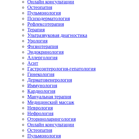
Онлайн консультации
Остеопатия
Пульмонология
Психодерматология
Рефлексотерапия
Терапия
Ультразвуковая диагностика
Урология
Физиотерапия
Эндокринология
Аллергология
Асит
Гастроэнтерология-гепатология
Гинекология
Дерматовенерология
Иммунология
Кардиология
Мануальная терапия
Медицинский массаж
Неврология
Нефрология
Оториноларингология
Онлайн консультации
Остеопатия
Пульмонология