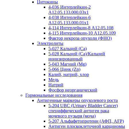
Цитокины
4-036 Интерлейкин-2
A12.05.133.000.03x1
4-038 Интерлейкин-6
A12.05.133.000.01x1
4-114 Интерлейкин-8 A12.05.108
4-115 Интерлейкин-10 A12.05.109
Фактор некроза опухоли (ФНО)
Электролиты
5-027 Кальций (Ca)
5-028 Кальций (Ca)/Кальций
ионизированный
5-043 Магний (Mg)
5-066 Цинк (Zn)
Калий, натрий, хлор
Медь
Натрий
Фосфор неорганический
Гормональные исследования
Антигенные маркеры опухолевого роста
5-204 UBC (Urinary Bladder Cancer)
специффический антиген рака
мочевого пузыря (моча)
5-207 Альфафетопротеин (АФП, AFP)
Антиген плоскоклеточной карциномы