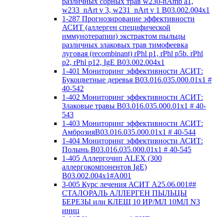
различных сорных трав w230-nAmb a1,
w233_nArt v 3, w231_nArt v 1 В03.002.004x1
1-287 Прогнозирование эффективности
АСИТ (аллерген специфической
иммунотерапии) экстрактом пыльцы
различных злаковых трав тимофеевка
луговая (recombinant) rPhl p1, rPhl p5b. rPhl
p2, rPhl p12, IgE В03.002.004x1
1-401 Мониторинг эффективности АСИТ:
Букоцветные деревья B03.016.035.000.01x1 #
40-542
1-402 Мониторинг эффективности АСИТ:
Злаковые травы B03.016.035.000.01x1 # 40-
543
1-403 Мониторинг эффективности АСИТ:
АмброзияB03.016.035.000.01x1 # 40-544
1-404 Мониторинг эффективности АСИТ:
Полынь B03.016.035.000.01x1 # 40-545
1-405 Аллергочип ALEX (300
аллергокомпонентов IgE)
В03.002.004x1#А001
3-005 Курс лечения АСИТ А25.06.001##
СТАЛОРАЛЬ АЛЛЕРГЕН ПЫЛЬЦЫ
БЕРЕЗЫ или КЛЕЩ 10 ИР/МЛ 10МЛ N3
иниц