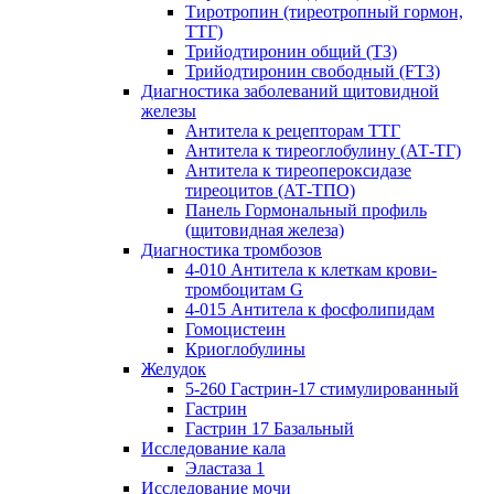
Тиротропин (тиреотропный гормон,
ТТГ)
Трийодтиронин общий (Т3)
Трийодтиронин свободный (FT3)
Диагностика заболеваний щитовидной
железы
Антитела к рецепторам ТТГ
Антитела к тиреоглобулину (АТ-ТГ)
Антитела к тиреопероксидазе
тиреоцитов (АТ-ТПО)
Панель Гормональный профиль
(щитовидная железа)
Диагностика тромбозов
4-010 Антитела к клеткам крови-
тромбоцитам G
4-015 Антитела к фосфолипидам
Гомоцистеин
Криоглобулины
Желудок
5-260 Гастрин-17 стимулированный
Гастрин
Гастрин 17 Базальный
Исследование кала
Эластаза 1
Исследование мочи