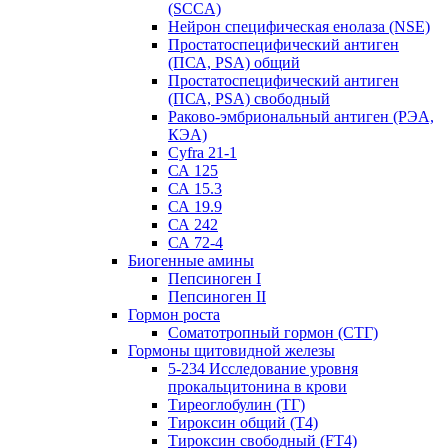
(SCCA)
Нейрон специфическая енолаза (NSE)
Простатоспецифический антиген
(ПСА, PSA) общий
Простатоспецифический антиген
(ПСА, PSA) свободный
Раково-эмбриональный антиген (РЭА,
КЭА)
Сyfra 21-1
СА 125
СА 15.3
СА 19.9
СА 242
СА 72-4
Биогенные амины
Пепсиноген I
Пепсиноген II
Гормон роста
Соматотропный гормон (СТГ)
Гормоны щитовидной железы
5-234 Исследование уровня
прокальцитонина в крови
Тиреоглобулин (ТГ)
Тироксин общий (Т4)
Тироксин свободный (FT4)