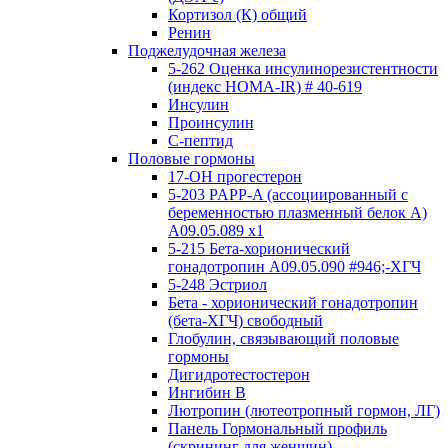
Кортизол (К) общий
Ренин
Поджелудочная железа
5-262 Оценка инсулинорезистентности
(индекс HOMA-IR) # 40-619
Инсулин
Проинсулин
С-пептид
Половые гормоны
17-ОН прогестерон
5-203 PAPP-A (ассоциированный с
беременностью плазменный белок А)
А09.05.089 x1
5-215 Бета-хорионический
гонадотропин А09.05.090 #946;-ХГЧ
5-248 Эстриол
Бета - хорионический гонадотропин
(бета-ХГЧ) свободный
Глобулин, связывающий половые
гормоны
Дигидротестостерон
Ингибин В
Лютропин (лютеотропный гормон, ЛГ)
Панель Гормональный профиль
(скрининг для женщин)