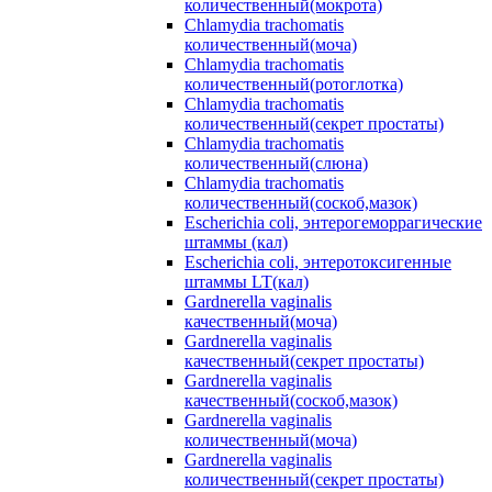
количественный(мокрота)
Chlamydia trachomatis
количественный(моча)
Chlamydia trachomatis
количественный(ротоглотка)
Chlamydia trachomatis
количественный(секрет простаты)
Chlamydia trachomatis
количественный(слюна)
Chlamydia trachomatis
количественный(соскоб,мазок)
Escherichia coli, энтерогеморрагические
штаммы (кал)
Escherichia coli, энтеротоксигенные
штаммы LT(кал)
Gardnerella vaginalis
качественный(моча)
Gardnerella vaginalis
качественный(секрет простаты)
Gardnerella vaginalis
качественный(соскоб,мазок)
Gardnerella vaginalis
количественный(моча)
Gardnerella vaginalis
количественный(секрет простаты)