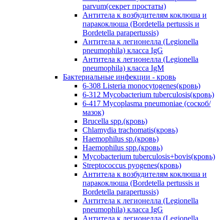
parvum(секрет простаты)
Антитела к возбудителям коклюша и
паракоклюша (Bordetella pertussis и
Bordetella parapertussis)
Антитела к легионелла (Legionella
pneumophila) класса IgG
Антитела к легионелла (Legionella
pneumophila) класса IgM
Бактериальные инфекции - кровь
6-308 Listeria monocytogenes(кровь)
6-312 Mycobacterium tuberculosis(кровь)
6-417 Mycoplasma pneumoniae (соскоб/
мазок)
Brucella spp.(кровь)
Chlamydia trachomatis(кровь)
Haemophilus sp.(кровь)
Haemophilus spp.(кровь)
Mycobacterium tuberculosis+bovis(кровь)
Streptococcus pyogenes(кровь)
Антитела к возбудителям коклюша и
паракоклюша (Bordetella pertussis и
Bordetella parapertussis)
Антитела к легионелла (Legionella
pneumophila) класса IgG
Антитела к легионелла (Legionella