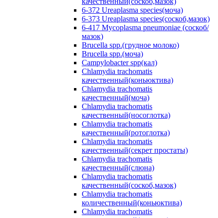
качественный(соскоб,мазок)
6-372 Ureaplasma species(моча)
6-373 Ureaplasma species(соскоб,мазок)
6-417 Mycoplasma pneumoniae (соскоб/
мазок)
Brucella spp.(грудное молоко)
Brucella spp.(моча)
Campylobacter spp(кал)
Chlamydia trachomatis
качественный(коньюктива)
Chlamydia trachomatis
качественный(моча)
Chlamydia trachomatis
качественный(носоглотка)
Chlamydia trachomatis
качественный(ротоглотка)
Chlamydia trachomatis
качественный(секрет простаты)
Chlamydia trachomatis
качественный(слюна)
Chlamydia trachomatis
качественный(соскоб,мазок)
Chlamydia trachomatis
количественный(коньюктива)
Chlamydia trachomatis