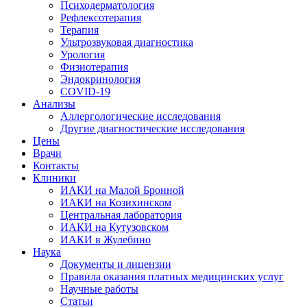
Психодерматология
Рефлексотерапия
Терапия
Ультрозвуковая диагностика
Урология
Физиотерапия
Эндокринология
COVID-19
Анализы
Аллергологические исследования
Другие диагностические исследования
Цены
Врачи
Контакты
Клиники
ИАКИ на Малой Бронной
ИАКИ на Козихинском
Центральная лаборатория
ИАКИ на Кутузовском
ИАКИ в Жулебино
Наука
Документы и лицензии
Правила оказания платных медицинских услуг
Научные работы
Статьи