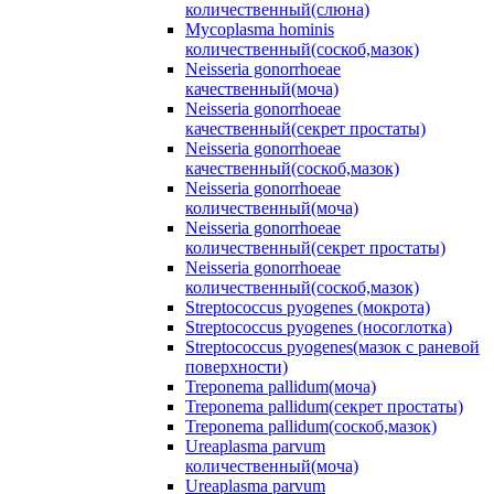
количественный(слюна)
Mycoplasma hominis
количественный(соскоб,мазок)
Neisseria gonorrhoeae
качественный(моча)
Neisseria gonorrhoeae
качественный(секрет простаты)
Neisseria gonorrhoeae
качественный(соскоб,мазок)
Neisseria gonorrhoeae
количественный(моча)
Neisseria gonorrhoeae
количественный(секрет простаты)
Neisseria gonorrhoeae
количественный(соскоб,мазок)
Streptococcus pyogenes (мокрота)
Streptococcus pyogenes (носоглотка)
Streptococcus pyogenes(мазок с раневой
поверхности)
Treponema pallidum(моча)
Treponema pallidum(секрет простаты)
Treponema pallidum(соскоб,мазок)
Ureaplasma parvum
количественный(моча)
Ureaplasma parvum