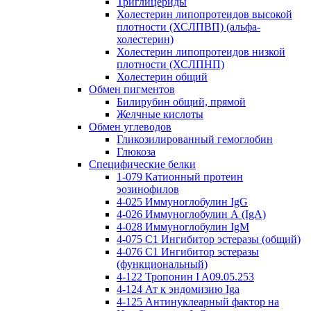
Триглицериды
Холестерин липопротеидов высокой
плотности (ХСЛПВП) (альфа-
холестерин)
Холестерин липопротеидов низкой
плотности (ХСЛПНП)
Холестерин общий
Обмен пигментов
Билирубин общий, прямой
Желчные кислоты
Обмен углеводов
Гликозилированный гемоглобин
Глюкоза
Специфические белки
1-079 Катионный протеин
эозинофилов
4-025 Иммуноглобулин IgG
4-026 Иммуноглобулин А (IgA)
4-028 Иммуноглобулин IgM
4-075 С1 Ингибитор эстеразы (общий)
4-076 С1 Ингибитор эстеразы
(функциональный)
4-122 Тропонин I A09.05.253
4-124 Ат к эндомизию Iga
4-125 Антинуклеарный фактор на