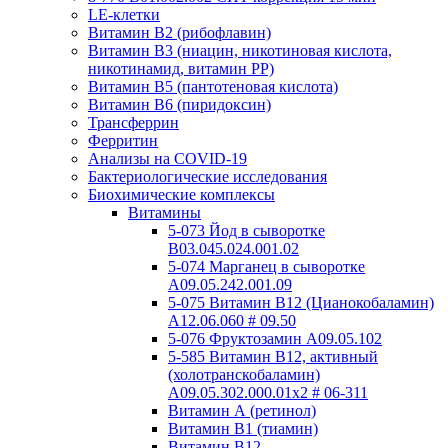
LE-клетки
Витамин В2 (рибофлавин)
Витамин В3 (ниацин, никотиновая кислота,
никотинамид, витамин PP)
Витамин В5 (пантотеновая кислота)
Витамин В6 (пиридоксин)
Трансферрин
Ферритин
Анализы на COVID-19
Бактериологические исследования
Биохимические комплексы
Витамины
5-073 Йод в сыворотке
B03.045.024.001.02
5-074 Марганец в сыворотке
A09.05.242.001.09
5-075 Витамин В12 (Цианокобаламин)
A12.06.060 # 09.50
5-076 Фруктозамин A09.05.102
5-585 Витамин B12, активный
(холотранскобаламин)
A09.05.302.000.01x2 # 06-311
Витамин А (ретинол)
Витамин В1 (тиамин)
Витамин В12