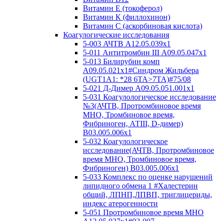
Витамин Е (токоферол)
Витамин К (филлохинон)
Витамин С (аскорбиновая кислота)
Коагулогические исследования
5-003 АЧТВ А12.05.039x1
5-011 Антитромбин III А09.05.047x1
5-013 Билирубин комп
A09.05.021x1#Синдром Жильбера
(UGT1A1: *28 6TA>7TA)#75/08
5-021 Д-Димер А09.05.051.001x1
5-031 Коагулологическое исследование
№3(АЧТВ, Протромбиновое время
МНО, Тромбиновое время,
Фибриноген, АТIII, D-димер)
B03.005.006x1
5-032 Коагулологическое
исследование(АЧТВ, Протромбиновое
время МНО, Тромбиновое время,
Фибриноген) B03.005.006x1
5-033 Комплекс по оценке нарушений
липидного обмена 1 #Халестерин
общий, ЛПНП,ЛПВП, триглицериды,
индекс атерогенности
5-051 Протромбиновое время МНО