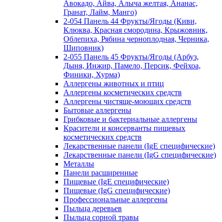
Авокадо, Айва, Алыча желтая, Ананас,
Гранат, Лайм, Манго)
2-054 Панель 44 Фрукты/Ягоды (Киви,
Клюква, Красная смородина, Крыжовник,
Облепиха, Рябина черноплодная, Черника,
Шиповник)
2-055 Панель 45 Фрукты/Ягоды (Арбуз,
Дыня, Инжир, Памело, Персик, Фейхоа,
Финики, Хурма)
Аллергены животных и птиц
Аллергены косметических средств
Аллергены чистяще-моющих средств
Бытовые аллергены
Грибковые и бактериальные аллергены
Красители и консерванты пищевых
косметических средств
Лекарственные панели (IgE специфические)
Лекарственные панели (IgG специфические)
Металлы
Панели расширенные
Пищевые (IgE специфические)
Пищевые (IgG специфические)
Профессиональные аллергены
Пыльца деревьев
Пыльца сорной травы