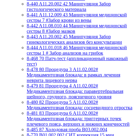
8-440 A11.20.002 42 Манипуляция Забор
гистологического материала
8-441 A11.12.009 43 Манипуляция медицинской
сестры 7 #Забор крови из вены
8-442 A11.08.010 44 Манипуляция медицинской
сестры 8 #Забор мазков
8-443 A11.20.002 45 Манипуляция Забор
гинекологических анализов без консультации
8-444 A11.01.018 46 Манипуляция медицинской
сестры 1 # Забор анализов на грибок
8-468 70 Патч-тест (аппликационный накожный
тест)
8-478 80 Процедура 3 A11.02.002#
Медикаментозная блокада: в рамках лечения
неврита лицевого нерва
8-479 81 Процедура 4 A11.02.002#
Медикаментозная блокада: паравертебральная
шейного, грудного, поясничного уровня
8-480 82 Процедура 5 A11.02.002#
Медикаментозная блокада: сосцевидного отростка
8-481 83 Процедура 6 A11.02.002#
Медикаментозная блокада: триггерных точек
плечевого пояса, верхних и нижних конечностей
8-485 87 Холодовая проба В03.002.004
8-770 B01.002.002 СИТ коррекция 15 мин