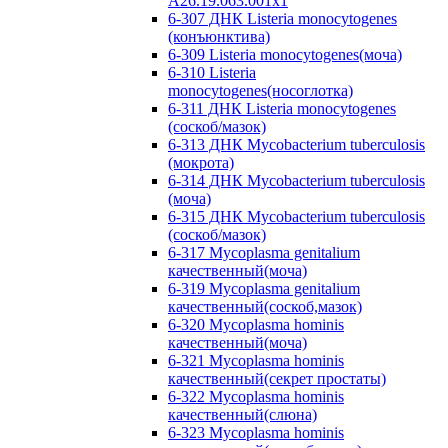
A26.19.063.001x1
6-307 ДНК Listeria monocytogenes
(конъюнктива)
6-309 Listeria monocytogenes(моча)
6-310 Listeria
monocytogenes(носоглотка)
6-311 ДНК Listeria monocytogenes
(соскоб/мазок)
6-313 ДНК Mycobacterium tuberculosis
(мокрота)
6-314 ДНК Mycobacterium tuberculosis
(моча)
6-315 ДНК Mycobacterium tuberculosis
(соскоб/мазок)
6-317 Mycoplasma genitalium
качественный(моча)
6-319 Mycoplasma genitalium
качественный(соскоб,мазок)
6-320 Mycoplasma hominis
качественный(моча)
6-321 Mycoplasma hominis
качественный(секрет простаты)
6-322 Mycoplasma hominis
качественный(слюна)
6-323 Mycoplasma hominis