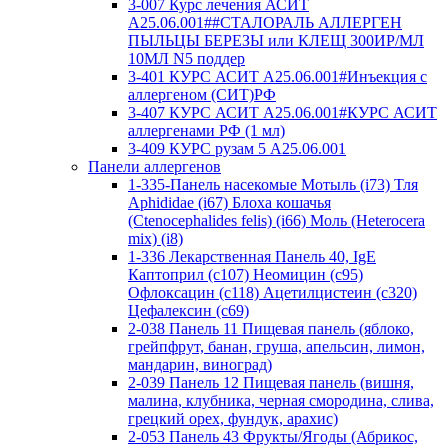
3-007 Курс лечения АСИТ
А25.06.001##СТАЛОРАЛЬ АЛЛЕРГЕН
ПЫЛЬЦЫ БЕРЕЗЫ или КЛЕЩ 300ИР/МЛ
10МЛ N5 поддер
3-401 КУРС АСИТ А25.06.001#Инъекция с
аллергеном (СИТ)РФ
3-407 КУРС АСИТ А25.06.001#КУРС АСИТ
аллергенами РФ (1 мл)
3-409 КУРС рузам 5 А25.06.001
Панели аллергенов
1-335-Панель насекомые Мотыль (i73) Тля
Aphididae (i67) Блоха кошачья
(Ctenocephalides felis) (i66) Моль (Heterocera
mix) (i8)
1-336 Лекарственная Панель 40, IgE
Каптоприл (с107) Неомицин (c95)
Офлоксацин (с118) Ацетилцистеин (с320)
Цефалексин (с69)
2-038 Панель 11 Пищевая панель (яблоко,
грейпфрут, банан, груша, апельсин, лимон,
мандарин, виноград)
2-039 Панель 12 Пищевая панель (вишня,
малина, клубника, черная смородина, слива,
грецкий орех, фундук, арахис)
2-053 Панель 43 Фрукты/Ягоды (Абрикос,