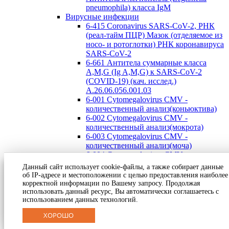
pneumophila) класса IgM
Вирусные инфекции
6-415 Coronavirus SARS-CoV-2, РНК
(реал-тайм ПЦР) Мазок (отделяемое из
носо- и ротоглотки) РНК коронавируса
SARS-CoV-2
6-661 Антитела суммарные класса
А,M,G (Ig A,M,G) к SARS-CoV-2
(COVID-19) (кач. исслед.)
А.26.06.056.001.03
6-001 Cytomegalovirus CMV -
количественный анализ(коньюктива)
6-002 Cytomegalovirus CMV -
количественный анализ(мокрота)
6-003 Cytomegalovirus CMV -
количественный анализ(моча)
6-004 Cytomegalovirus CMV -
количественный анализ(ротоглотка)
Данный сайт использует cookie-файлы, а также собирает данные
6-005 Cytomegalovirus CMV -
об IP-адресе и местоположении с целью предоставления наиболее
количественный анализ(секрет
корректной информации по Вашему запросу. Продолжая
простаты)
использовать данный ресурс, Вы автоматически соглашаетесь с
использованием данных технологий.
6-006 Cytomegalovirus CMV —
количественный анализ(слюна)
ХОРОШО
6-007 Cytomegalovirus CMV -
количественный анализ(мазок)