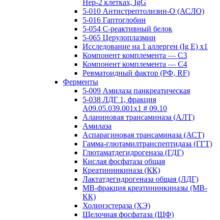
Нер-2 клетках, IgG
5-010 Антистрептолизин-О (АСЛО)
5-016 Гаптоглобин
5-054 С-реактивный белок
5-065 Церулоплазмин
Исследование на 1 аллерген (Ig E) x1
Компонент комплемента — С3
Компонент комплемента — С4
Ревматоидный фактор (РФ, RF)
Ферменты
5-009 Амилаза панкреатическая
5-038 ЛДГ 1, фракция
A09.05.039.001x1 # 09.10
Аланиновая трансаминаза (АЛТ)
Амилаза
Аспарагиновая трансаминаза (АСТ)
Гамма-глютамилтранспептидаза (ГГТ)
Глютаматдегидрогеназа (ГДГ)
Кислая фосфатаза общая
Креатининкиназа (КК)
Лактатдегидрогеназа общая (ЛДГ)
МВ-фракция креатининкиназы (МВ-
КК)
Холинэстераза (ХЭ)
Щелочная фосфатаза (ЩФ)