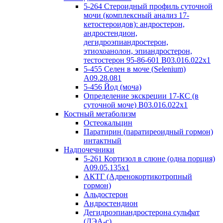
5-264 Стероидный профиль суточной
мочи (комплексный анализ 17-
кетостероидов): андростерон,
андростендион,
дегидроэпиандростерон,
этиохоанолон, эпиандростерон,
тестостерон 95-86-601 B03.016.022x1
5-455 Селен в моче (Selenium)
A09.28.081
5-456 Йод (моча)
Определение экскреции 17-КС (в
суточной моче) B03.016.022x1
Костный метаболизм
Остеокальцин
Паратирин (паратиреоидный гормон)
интактный
Надпочечники
5-261 Кортизол в слюне (одна порция)
A09.05.135x1
АКТГ (Адренокортикотропный
гормон)
Альдостерон
Андростендион
Дегидроэпиандростерона сульфат
(ДЭА-с)