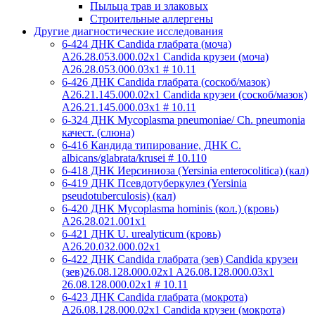
Пыльца трав и злаковых
Строительные аллергены
Другие диагностические исследования
6-424 ДНК Candida глабрата (моча)
A26.28.053.000.02x1 Candida крузеи (моча)
A26.28.053.000.03x1 # 10.11
6-426 ДНК Candida глабрата (соскоб/мазок)
A26.21.145.000.02x1 Candida крузеи (соскоб/мазок)
A26.21.145.000.03x1 # 10.11
6-324 ДНК Mycoplasma pneumoniae/ Ch. pneumonia
качест. (слюна)
6-416 Кандида типирование, ДНК C.
albicans/glabrata/krusei # 10.110
6-418 ДНК Иерсиниоза (Yersinia enterocolitica) (кал)
6-419 ДНК Псевдотуберкулез (Yersinia
pseudotuberculosis) (кал)
6-420 ДНК Mycoplasma hominis (кол.) (кровь)
A26.28.021.001x1
6-421 ДНК U. urealyticum (кровь)
A26.20.032.000.02х1
6-422 ДНК Candida глабрата (зев) Candida крузеи
(зев)26.08.128.000.02x1 A26.08.128.000.03x1
26.08.128.000.02x1 # 10.11
6-423 ДНК Candida глабрата (мокрота)
A26.08.128.000.02x1 Candida крузеи (мокрота)