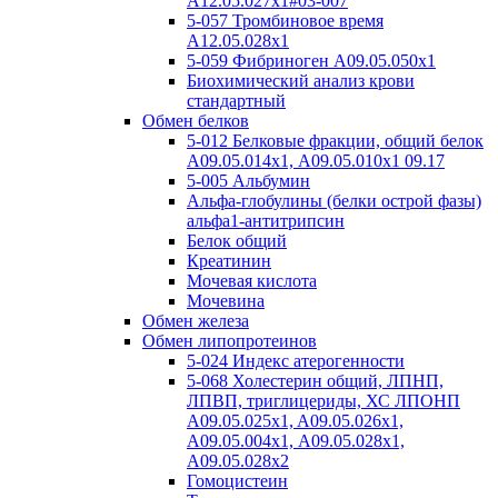
А12.05.027x1#03-007
5-057 Тромбиновое время
А12.05.028x1
5-059 Фибриноген А09.05.050x1
Биохимический анализ крови
стандартный
Обмен белков
5-012 Белковые фракции, общий белок
А09.05.014х1, А09.05.010х1 09.17
5-005 Альбумин
Альфа-глобулины (белки острой фазы)
альфа1-антитрипсин
Белок общий
Креатинин
Мочевая кислота
Мочевина
Обмен железа
Обмен липопротеинов
5-024 Индекс атерогенности
5-068 Холестерин общий, ЛПНП,
ЛПВП, триглицериды, ХС ЛПОНП
А09.05.025x1, A09.05.026х1,
А09.05.004х1, А09.05.028х1,
А09.05.028х2
Гомоцистеин