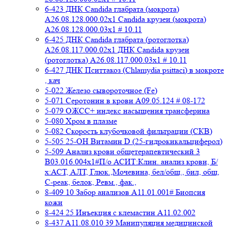
6-423 ДНК Candida глабрата (мокрота)
A26.08.128.000.02x1 Candida крузеи (мокрота)
A26.08.128.000.03x1 # 10.11
6-425 ДНК Candida глабрата (ротоглотка)
A26.08.117.000.02x1 ДНК Candida крузеи
(ротоглотка) A26.08.117.000.03x1 # 10.11
6-427 ДНК Пситтакоз (Chlamydia psittaci) в мокроте
, кач
5-022 Железо сывороточное (Fe)
5-071 Серотонин в крови A09.05.124 # 08-172
5-079 ОЖСС+ индекс насыщения трансферина
5-080 Хром в плазме
5-082 Скорость клубочковой фильтрации (СКВ)
5-505 25-ОН Витамин D (25-гидрокикальциферол)
5-509 Анализ крови общетерапевтический 3
B03.016.004x1#П/о АСИТ:Клин. анализ крови, Б/
х:АСТ, АЛТ, Глюк.,Мочевина, бел/общ., бил, общ,
C-реак, белок, Ревм., фак.,
8-409 10 Забор анализов A11.01.001# Биопсия
кожи
8-424 25 Инъекция с клемастин A11.02.002
8-437 A11.08.010 39 Манипуляция медицинской