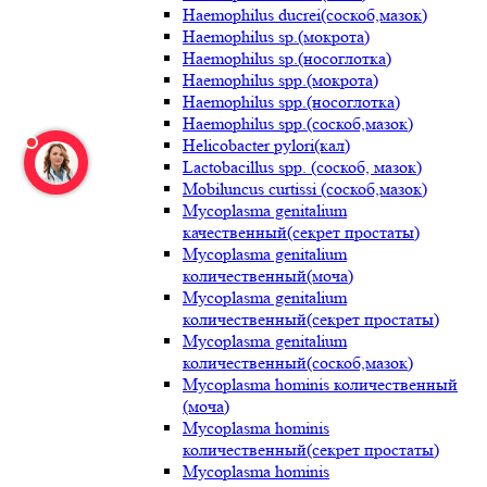
Haemophilus ducrei(соскоб,мазок)
Haemophilus sp.(мокрота)
Haemophilus sp.(носоглотка)
Haemophilus spp.(мокрота)
Haemophilus spp.(носоглотка)
Haemophilus spp.(соскоб,мазок)
Helicobacter pylori(кал)
Lactobacillus spp. (соскоб, мазок)
Mobiluncus curtissi (соскоб,мазок)
Mycoplasma genitalium
качественный(секрет простаты)
Mycoplasma genitalium
количественный(моча)
Mycoplasma genitalium
количественный(секрет простаты)
Mycoplasma genitalium
количественный(соскоб,мазок)
Mycoplasma hominis количественный
(моча)
Mycoplasma hominis
количественный(секрет простаты)
Mycoplasma hominis