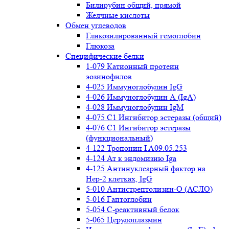
Билирубин общий, прямой
Желчные кислоты
Обмен углеводов
Гликозилированный гемоглобин
Глюкоза
Специфические белки
1-079 Катионный протеин
эозинофилов
4-025 Иммуноглобулин IgG
4-026 Иммуноглобулин А (IgA)
4-028 Иммуноглобулин IgM
4-075 С1 Ингибитор эстеразы (общий)
4-076 С1 Ингибитор эстеразы
(функциональный)
4-122 Тропонин I A09.05.253
4-124 Ат к эндомизию Iga
4-125 Антинуклеарный фактор на
Нер-2 клетках, IgG
5-010 Антистрептолизин-О (АСЛО)
5-016 Гаптоглобин
5-054 С-реактивный белок
5-065 Церулоплазмин