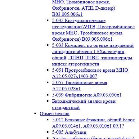
МНО, Тромбиновое время,
Фибриноген, АТIII, D-димер)
B03.005.006x1
5-032 Коагулологическое
исследование(АЧТВ, Протромбиновое
время МНО, Тромбиновое время,
Фибриноген) B03.005.006x1
5-033 Комплекс по оценке нарушений
липидного обмена 1 #Халестерин
общий, ЛПНП,ЛПВП, триглицериды,
индекс атерогенности
5-051 Протромбиновое время МНО
А12.05.027x1#03-007
5-057 Тромбиновое время
А12.05.028x1
5-059 Фибриноген А09.05.050x1
Биохимический анализ крови
стандартный
Обмен белков
5-012 Белковые фракции, общий белок
А09.05.014х1, А09.05.010х1 09.17
5-005 Альбумин
Альфа-глобулины (белки острой фазы)