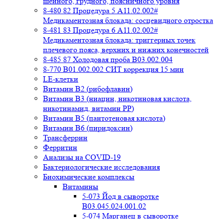
шейного, грудного, поясничного уровня
8-480 82 Процедура 5 A11.02.002#
Медикаментозная блокада: сосцевидного отростка
8-481 83 Процедура 6 A11.02.002#
Медикаментозная блокада: триггерных точек
плечевого пояса, верхних и нижних конечностей
8-485 87 Холодовая проба В03.002.004
8-770 B01.002.002 СИТ коррекция 15 мин
LE-клетки
Витамин В2 (рибофлавин)
Витамин В3 (ниацин, никотиновая кислота,
никотинамид, витамин PP)
Витамин В5 (пантотеновая кислота)
Витамин В6 (пиридоксин)
Трансферрин
Ферритин
Анализы на COVID-19
Бактериологические исследования
Биохимические комплексы
Витамины
5-073 Йод в сыворотке
B03.045.024.001.02
5-074 Марганец в сыворотке