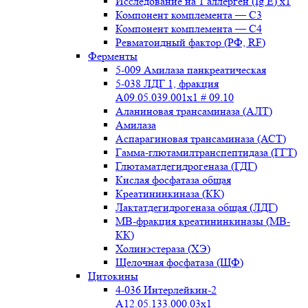
Исследование на 1 аллерген (Ig E) x1
Компонент комплемента — С3
Компонент комплемента — С4
Ревматоидный фактор (РФ, RF)
Ферменты
5-009 Амилаза панкреатическая
5-038 ЛДГ 1, фракция
A09.05.039.001x1 # 09.10
Аланиновая трансаминаза (АЛТ)
Амилаза
Аспарагиновая трансаминаза (АСТ)
Гамма-глютамилтранспептидаза (ГГТ)
Глютаматдегидрогеназа (ГДГ)
Кислая фосфатаза общая
Креатининкиназа (КК)
Лактатдегидрогеназа общая (ЛДГ)
МВ-фракция креатининкиназы (МВ-
КК)
Холинэстераза (ХЭ)
Щелочная фосфатаза (ЩФ)
Цитокины
4-036 Интерлейкин-2
A12.05.133.000.03x1