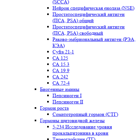
(SCCA)
Нейрон специфическая енолаза (NSE)
Простатоспецифический антиген
(ПСА, PSA) общий
Простатоспецифический антиген
(ПСА, PSA) свободный
Раково-эмбриональный антиген (РЭА,
КЭА)
Сyfra 21-1
СА 125
СА 15.3
СА 19.9
СА 242
СА 72-4
Биогенные амины
Пепсиноген I
Пепсиноген II
Гормон роста
Соматотропный гормон (СТГ)
Гормоны щитовидной железы
5-234 Исследование уровня
прокальцитонина в крови
Тиреоглобулин (ТГ)