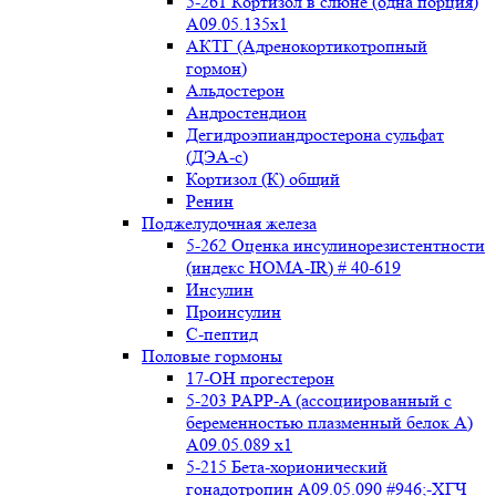
5-261 Кортизол в слюне (одна порция)
A09.05.135x1
АКТГ (Адренокортикотропный
гормон)
Альдостерон
Андростендион
Дегидроэпиандростерона сульфат
(ДЭА-с)
Кортизол (К) общий
Ренин
Поджелудочная железа
5-262 Оценка инсулинорезистентности
(индекс HOMA-IR) # 40-619
Инсулин
Проинсулин
С-пептид
Половые гормоны
17-ОН прогестерон
5-203 PAPP-A (ассоциированный с
беременностью плазменный белок А)
А09.05.089 x1
5-215 Бета-хорионический
гонадотропин А09.05.090 #946;-ХГЧ