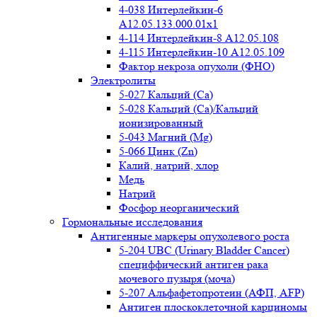
4-038 Интерлейкин-6
A12.05.133.000.01x1
4-114 Интерлейкин-8 A12.05.108
4-115 Интерлейкин-10 A12.05.109
Фактор некроза опухоли (ФНО)
Электролиты
5-027 Кальций (Ca)
5-028 Кальций (Ca)/Кальций
ионизированный
5-043 Магний (Mg)
5-066 Цинк (Zn)
Калий, натрий, хлор
Медь
Натрий
Фосфор неорганический
Гормональные исследования
Антигенные маркеры опухолевого роста
5-204 UBC (Urinary Bladder Cancer)
специффический антиген рака
мочевого пузыря (моча)
5-207 Альфафетопротеин (АФП, AFP)
Антиген плоскоклеточной карциномы