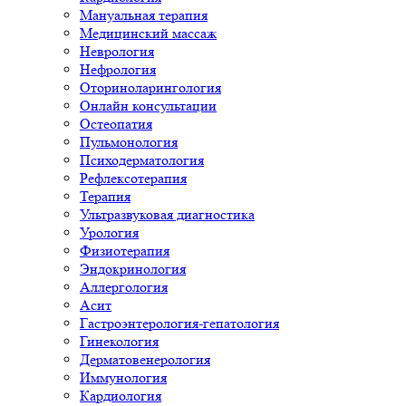
Мануальная терапия
Медицинский массаж
Неврология
Нефрология
Оториноларингология
Онлайн консультации
Остеопатия
Пульмонология
Психодерматология
Рефлексотерапия
Терапия
Ультразвуковая диагностика
Урология
Физиотерапия
Эндокринология
Аллергология
Асит
Гастроэнтерология-гепатология
Гинекология
Дерматовенерология
Иммунология
Кардиология