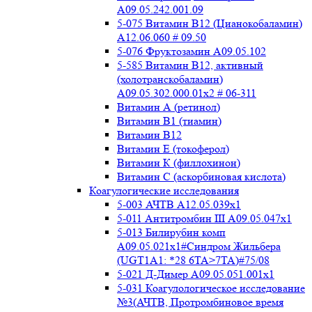
A09.05.242.001.09
5-075 Витамин В12 (Цианокобаламин)
A12.06.060 # 09.50
5-076 Фруктозамин A09.05.102
5-585 Витамин B12, активный
(холотранскобаламин)
A09.05.302.000.01x2 # 06-311
Витамин А (ретинол)
Витамин В1 (тиамин)
Витамин В12
Витамин Е (токоферол)
Витамин К (филлохинон)
Витамин С (аскорбиновая кислота)
Коагулогические исследования
5-003 АЧТВ А12.05.039x1
5-011 Антитромбин III А09.05.047x1
5-013 Билирубин комп
A09.05.021x1#Синдром Жильбера
(UGT1A1: *28 6TA>7TA)#75/08
5-021 Д-Димер А09.05.051.001x1
5-031 Коагулологическое исследование
№3(АЧТВ, Протромбиновое время