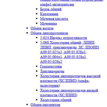
альфа1-антитрипсин
Белок общий
Креатинин
Мочевая кислота
Мочевина
Обмен железа
Обмен липопротеинов
5-024 Индекс атерогенности
5-068 Холестерин общий, ЛПНП,
ЛПВП, триглицериды, ХС ЛПОНП
А09.05.025x1, A09.05.026х1,
А09.05.004х1, А09.05.028х1,
А09.05.028х2
Гомоцистеин
Триглицериды
Холестерин липопротеидов высокой
плотности (ХСЛПВП) (альфа-
холестерин)
Холестерин липопротеидов низкой
плотности (ХСЛПНП)
Холестерин общий
Обмен пигментов