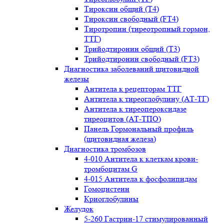
Тироксин общий (Т4)
Тироксин свободный (FT4)
Тиротропин (тиреотропный гормон,
ТТГ)
Трийодтиронин общий (Т3)
Трийодтиронин свободный (FT3)
Диагностика заболеваний щитовидной
железы
Антитела к рецепторам ТТГ
Антитела к тиреоглобулину (АТ-ТГ)
Антитела к тиреопероксидазе
тиреоцитов (АТ-ТПО)
Панель Гормональный профиль
(щитовидная железа)
Диагностика тромбозов
4-010 Антитела к клеткам крови-
тромбоцитам G
4-015 Антитела к фосфолипидам
Гомоцистеин
Криоглобулины
Желудок
5-260 Гастрин-17 стимулированный