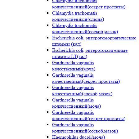
Chlamydia trachomatis
количественный(секрет простаты)
Chlamydia trachomatis
количественный(слюна)
Chlamydia trachomatis
количественный(соскоб,мазок)
Escherichia coli, энтерогеморрагические
штаммы (кал)
Escherichia coli, энтеротоксигенные
штаммы LT(кал)
Gardnerella vaginalis
качественный(моча)
Gardnerella vaginalis
качественный(секрет простаты)
Gardnerella vaginalis
качественный(соскоб,мазок)
Gardnerella vaginalis
количественный(моча)
Gardnerella vaginalis
количественный(секрет простаты)
Gardnerella vaginalis
количественный(соскоб,мазок)
Haemophilus ducrei(моча)