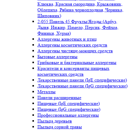
Клюква, Красная смородина, Крыжовник,
Облепиха, Рябина черноплодная, Черника,
Шиповник)
2-055 Панель 45 Фрукты/Ягоды (Арбуз,
Дыня, Инжир, Памело, Персик, Фейхоа,
Финики, Хурма)
Аллергены животных и птиц
Аллергены косметических средств
Аллергены чистяще-моющих средств
Бытовые аллергены
Грибковые и бактериальные аллергены
Красители и консерванты пищевых
косметических средств
Лекарственные панели (IgE специфические)
Лекарственные панели (IgG специфические)
Металлы
Панели расширенные
Пищевые (IgE специфические)
Пищевые (IgG специфические)
Профессиональные аллергены
Пыльца деревьев
Пыльца сорной травы