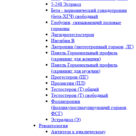
5-248 Эстриол
Бета - хорионический гонадотропин
(бета-ХГЧ) свободный
Глобулин, связывающий половые
гормоны
Дигидротестостерон
Ингибин В
Лютропин (лютеотропный гормон, ЛГ)
Панель Гормональный профиль
(скрининг для женщин)
Панель Гормональный профиль
(скрининг для мужчин)
Прогестерон (ПГ)
Пролактин (ПЛ)
Тестостерон (Т) общий
Тестостерон (Т) свободный
Фоллитропин
(фолликулостимулирующий гормон,
ФСГ)
Эстрадиол (Э)
Ревматология
Антитела к циклическому