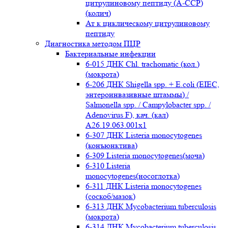
цитрулиновому пептиду (A-ССР)
(колич)
Ат к циклическому цитрулиновому
пептиду
Диагностика методом ПЦР
Бактериальные инфекции
6-015 ДНК Chl. trachomatic (кол.)
(мокрота)
6-206 ДНК Shigella spp. + E.coli (EIEC,
энтероинвазивные штаммы) /
Salmonella spp. / Campylobacter spp. /
Adenovirus F), кач. (кал)
A26.19.063.001x1
6-307 ДНК Listeria monocytogenes
(конъюнктива)
6-309 Listeria monocytogenes(моча)
6-310 Listeria
monocytogenes(носоглотка)
6-311 ДНК Listeria monocytogenes
(соскоб/мазок)
6-313 ДНК Mycobacterium tuberculosis
(мокрота)
6-314 ДНК Mycobacterium tuberculosis