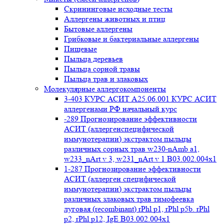
Cкрининговые исходные тесты
Аллергены животных и птиц
Бытовые аллергены
Грибковые и бактериальные аллергены
Пищевые
Пыльца деревьев
Пыльца сорной травы
Пыльца трав и злаковых
Молекулярные аллергокомпоненты
3-403 КУРС АСИТ А25.06.001 КУРС АСИТ
аллергенами РФ начальный курс
-289 Прогнозирование эффективности
АСИТ (аллергенспецифической
иммунотерапии) экстрактом пыльцы
различных сорных трав w230-nAmb a1,
w233_nArt v 3, w231_nArt v 1 В03.002.004x1
1-287 Прогнозирование эффективности
АСИТ (аллерген специфической
иммунотерапии) экстрактом пыльцы
различных злаковых трав тимофеевка
луговая (recombinant) rPhl p1, rPhl p5b. rPhl
p2, rPhl p12, IgE В03.002.004x1