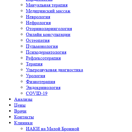
Мануальная терапия
Медицинский массаж
Неврология
Нефрология
Оториноларингология
Онлайн консультации
Остеопатия
Пульмонология
Психодерматология
Рефлексотерапия
Терапия
Ультрозвуковая диагностика
Урология
Физиотерапия
Эндокринология
COVID-19
Анализы
Цены
Врачи
Контакты
Клиники
ИАКИ на Малой Бронной