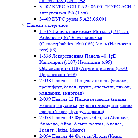
аллергеном (СИТ)РФ
3-407 КУРС АСИТ А25.06.001#КУРС АСИТ
аллергенами РФ (1 мл)
3-409 КУРС рузам 5 А25.06.001
Панели аллергенов
1-335-Панель насекомые Мотыль (i73) Тля
Aphididae (i67) Блоха кошачья
(Ctenocephalides felis) (i66) Моль (Heterocera
mix) (i8)
1-336 Лекарственная Панель 40, IgE
Каптоприл (с107) Неомицин (c95)
Офлоксацин (с118) Ацетилцистеин (с320)
Цефалексин (с69)
2-038 Панель 11 Пищевая панель (яблоко,
грейпфрут, банан, груша, апельсин, лимон,
мандарин, виноград)
2-039 Панель 12 Пищевая панель (вишня,
малина, клубника, черная смородина, слива,
грецкий орех, фундук, арахис)
2-053 Панель 43 Фрукты/Ягоды (Абрикос,
Авокадо, Айва, Алыча желтая, Ананас,
Гранат, Лайм, Манго)
2-054 Панель 44 Фрукты/Ягоды (Киви,