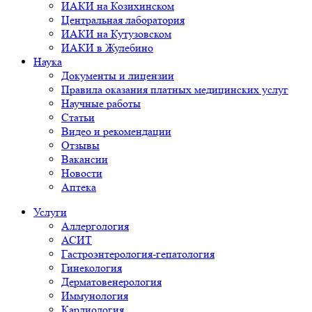
ИАКИ на Козихинском
Центральная лаборатория
ИАКИ на Кутузовском
ИАКИ в Жулебино
Наука
Документы и лицензии
Правила оказания платных медицинских услуг
Научные работы
Статьи
Видео и рекомендации
Отзывы
Вакансии
Новости
Аптека
Услуги
Аллергология
АСИТ
Гастроэнтерология-гепатология
Гинекология
Дерматовенерология
Иммунология
Кардиология