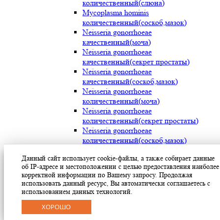
количественный(слюна)
Mycoplasma hominis
количественный(соскоб,мазок)
Neisseria gonorrhoeae
качественный(моча)
Neisseria gonorrhoeae
качественный(секрет простаты)
Neisseria gonorrhoeae
качественный(соскоб,мазок)
Neisseria gonorrhoeae
количественный(моча)
Neisseria gonorrhoeae
количественный(секрет простаты)
Neisseria gonorrhoeae
количественный(соскоб,мазок)
Streptococcus pyogenes (мокрота)
Данный сайт использует cookie-файлы, а также собирает данные
Streptococcus pyogenes (носоглотка)
об IP-адресе и местоположении с целью предоставления наиболее
Streptococcus pyogenes(мазок с раневой
корректной информации по Вашему запросу. Продолжая
поверхности)
использовать данный ресурс, Вы автоматически соглашаетесь с
Treponema pallidum(моча)
использованием данных технологий.
Treponema pallidum(секрет простаты)
ХОРОШО
Treponema pallidum(соскоб,мазок)
Ureaplasma parvum