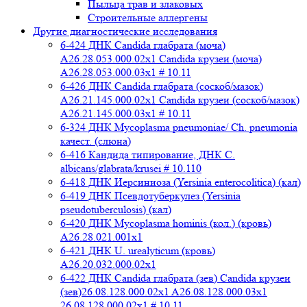
Пыльца трав и злаковых
Строительные аллергены
Другие диагностические исследования
6-424 ДНК Candida глабрата (моча)
A26.28.053.000.02x1 Candida крузеи (моча)
A26.28.053.000.03x1 # 10.11
6-426 ДНК Candida глабрата (соскоб/мазок)
A26.21.145.000.02x1 Candida крузеи (соскоб/мазок)
A26.21.145.000.03x1 # 10.11
6-324 ДНК Mycoplasma pneumoniae/ Ch. pneumonia
качест. (слюна)
6-416 Кандида типирование, ДНК C.
albicans/glabrata/krusei # 10.110
6-418 ДНК Иерсиниоза (Yersinia enterocolitica) (кал)
6-419 ДНК Псевдотуберкулез (Yersinia
pseudotuberculosis) (кал)
6-420 ДНК Mycoplasma hominis (кол.) (кровь)
A26.28.021.001x1
6-421 ДНК U. urealyticum (кровь)
A26.20.032.000.02х1
6-422 ДНК Candida глабрата (зев) Candida крузеи
(зев)26.08.128.000.02x1 A26.08.128.000.03x1
26.08.128.000.02x1 # 10.11