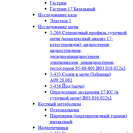
Гастрин
Гастрин 17 Базальный
Исследование кала
Эластаза 1
Исследование мочи
5-264 Стероидный профиль суточной
мочи (комплексный анализ 17-
кетостероидов): андростерон,
андростендион,
дегидроэпиандростерон,
этиохоанолон, эпиандростерон,
тестостерон 95-86-601 B03.016.022x1
5-455 Селен в моче (Selenium)
A09.28.081
5-456 Йод (моча)
Определение экскреции 17-КС (в
суточной моче) B03.016.022x1
Костный метаболизм
Остеокальцин
Паратирин (паратиреоидный гормон)
интактный
Надпочечники