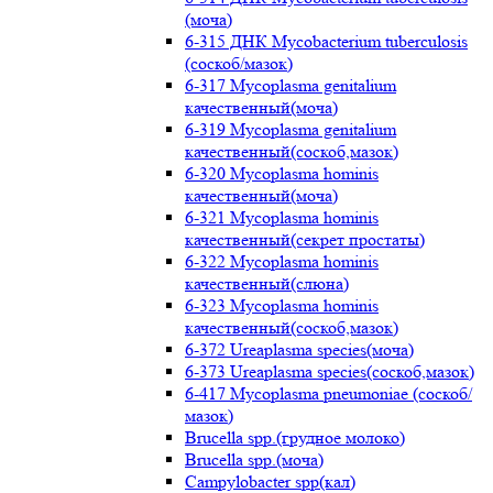
(моча)
6-315 ДНК Mycobacterium tuberculosis
(соскоб/мазок)
6-317 Mycoplasma genitalium
качественный(моча)
6-319 Mycoplasma genitalium
качественный(соскоб,мазок)
6-320 Mycoplasma hominis
качественный(моча)
6-321 Mycoplasma hominis
качественный(секрет простаты)
6-322 Mycoplasma hominis
качественный(слюна)
6-323 Mycoplasma hominis
качественный(соскоб,мазок)
6-372 Ureaplasma species(моча)
6-373 Ureaplasma species(соскоб,мазок)
6-417 Mycoplasma pneumoniae (соскоб/
мазок)
Brucella spp.(грудное молоко)
Brucella spp.(моча)
Campylobacter spp(кал)