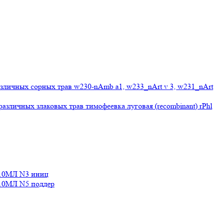
личных сорных трав w230-nAmb a1, w233_nArt v 3, w231_nArt
личных злаковых трав тимофеевка луговая (recombinant) rPhl
10МЛ N3 иниц
0МЛ N5 поддер