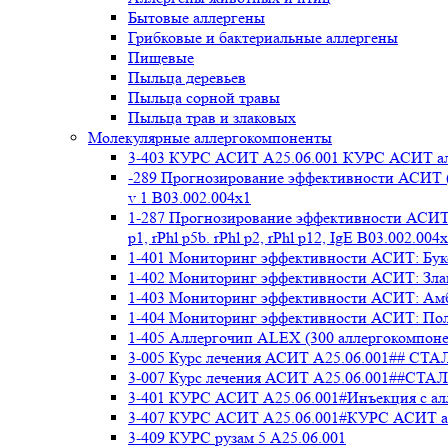
Бытовые аллергены
Грибковые и бактериальные аллергены
Пищевые
Пыльца деревьев
Пыльца сорной травы
Пыльца трав и злаковых
Молекулярные аллергокомпоненты
3-403 КУРС АСИТ А25.06.001 КУРС АСИТ ал
-289 Прогнозирование эффективности АСИТ (
v 1 В03.002.004x1
1-287 Прогнозирование эффективности АСИТ (
p1, rPhl p5b. rPhl p2, rPhl p12, IgE В03.002.004
1-401 Мониторинг эффективности АСИТ: Букоц
1-402 Мониторинг эффективности АСИТ: Злако
1-403 Мониторинг эффективности АСИТ: Амбр
1-404 Мониторинг эффективности АСИТ: Полы
1-405 Аллергочип ALEX (300 аллергокомпоне
3-005 Курс лечения АСИТ А25.06.001##
3-007 Курс лечения АСИТ А25.06.001##
3-401 КУРС АСИТ А25.06.001#Инъекция с а
3-407 КУРС АСИТ А25.06.001#КУРС АСИТ ал
3-409 КУРС рузам 5 А25.06.001