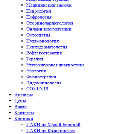
Медицинский массаж
Неврология
Нефрология
Оториноларингология
Онлайн консультации
Остеопатия
Пульмонология
Психодерматология
Рефлексотерапия
Терапия
Ультрозвуковая диагностика
Урология
Физиотерапия
Эндокринология
COVID-19
Анализы
Цены
Врачи
Контакты
Клиники
ИАКИ на Малой Бронной
ИАКИ на Козихинском