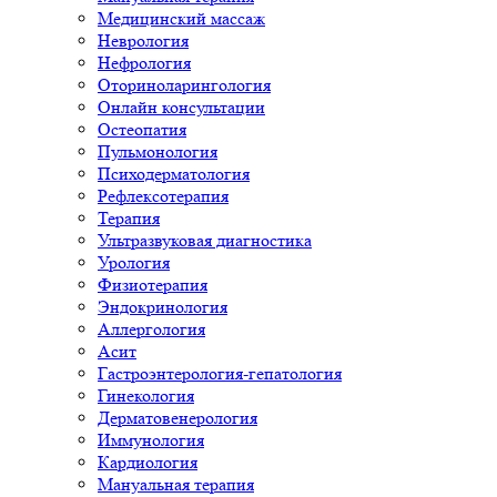
Медицинский массаж
Неврология
Нефрология
Оториноларингология
Онлайн консультации
Остеопатия
Пульмонология
Психодерматология
Рефлексотерапия
Терапия
Ультразвуковая диагностика
Урология
Физиотерапия
Эндокринология
Аллергология
Асит
Гастроэнтерология-гепатология
Гинекология
Дерматовенерология
Иммунология
Кардиология
Мануальная терапия