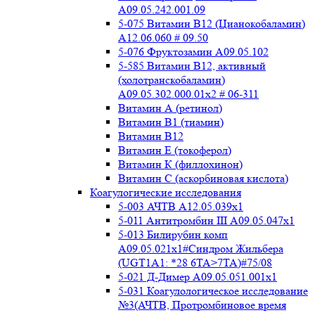
A09.05.242.001.09
5-075 Витамин В12 (Цианокобаламин)
A12.06.060 # 09.50
5-076 Фруктозамин A09.05.102
5-585 Витамин B12, активный
(холотранскобаламин)
A09.05.302.000.01x2 # 06-311
Витамин А (ретинол)
Витамин В1 (тиамин)
Витамин В12
Витамин Е (токоферол)
Витамин К (филлохинон)
Витамин С (аскорбиновая кислота)
Коагулогические исследования
5-003 АЧТВ А12.05.039x1
5-011 Антитромбин III А09.05.047x1
5-013 Билирубин комп
A09.05.021x1#Синдром Жильбера
(UGT1A1: *28 6TA>7TA)#75/08
5-021 Д-Димер А09.05.051.001x1
5-031 Коагулологическое исследование
№3(АЧТВ, Протромбиновое время