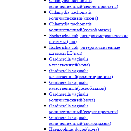
Chlamydia trachomatis
количественный(секрет простаты)
Chlamydia trachomatis
количественный(слюна)
Chlamydia trachomatis
количественный(соскоб,мазок)
Escherichia coli, энтерогеморрагические
штаммы (кал)
Escherichia coli, энтеротоксигенные
штаммы LT(кал)
Gardnerella vaginalis
качественный(моча)
Gardnerella vaginalis
качественный(секрет простаты)
Gardnerella vaginalis
качественный(соскоб,мазок)
Gardnerella vaginalis
количественный(моча)
Gardnerella vaginalis
количественный(секрет простаты)
Gardnerella vaginalis
количественный(соскоб,мазок)
Haemophilus ducrei(моча)