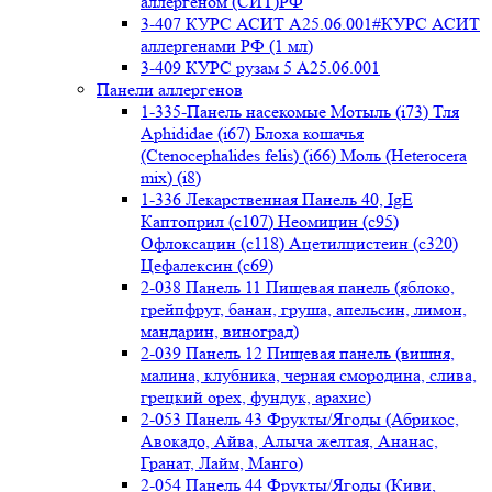
аллергеном (СИТ)РФ
3-407 КУРС АСИТ А25.06.001#КУРС АСИТ
аллергенами РФ (1 мл)
3-409 КУРС рузам 5 А25.06.001
Панели аллергенов
1-335-Панель насекомые Мотыль (i73) Тля
Aphididae (i67) Блоха кошачья
(Ctenocephalides felis) (i66) Моль (Heterocera
mix) (i8)
1-336 Лекарственная Панель 40, IgE
Каптоприл (с107) Неомицин (c95)
Офлоксацин (с118) Ацетилцистеин (с320)
Цефалексин (с69)
2-038 Панель 11 Пищевая панель (яблоко,
грейпфрут, банан, груша, апельсин, лимон,
мандарин, виноград)
2-039 Панель 12 Пищевая панель (вишня,
малина, клубника, черная смородина, слива,
грецкий орех, фундук, арахис)
2-053 Панель 43 Фрукты/Ягоды (Абрикос,
Авокадо, Айва, Алыча желтая, Ананас,
Гранат, Лайм, Манго)
2-054 Панель 44 Фрукты/Ягоды (Киви,