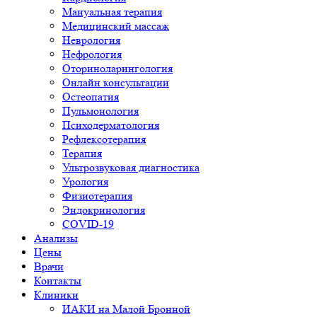
Мануальная терапия
Медицинский массаж
Неврология
Нефрология
Оториноларингология
Онлайн консультации
Остеопатия
Пульмонология
Психодерматология
Рефлексотерапия
Терапия
Ультрозвуковая диагностика
Урология
Физиотерапия
Эндокринология
COVID-19
Анализы
Цены
Врачи
Контакты
Клиники
ИАКИ на Малой Бронной