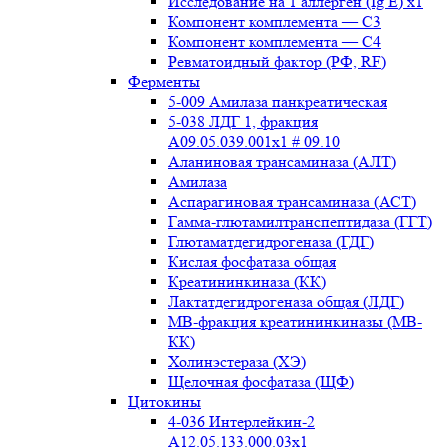
Исследование на 1 аллерген (Ig E) x1
Компонент комплемента — С3
Компонент комплемента — С4
Ревматоидный фактор (РФ, RF)
Ферменты
5-009 Амилаза панкреатическая
5-038 ЛДГ 1, фракция
A09.05.039.001x1 # 09.10
Аланиновая трансаминаза (АЛТ)
Амилаза
Аспарагиновая трансаминаза (АСТ)
Гамма-глютамилтранспептидаза (ГГТ)
Глютаматдегидрогеназа (ГДГ)
Кислая фосфатаза общая
Креатининкиназа (КК)
Лактатдегидрогеназа общая (ЛДГ)
МВ-фракция креатининкиназы (МВ-
КК)
Холинэстераза (ХЭ)
Щелочная фосфатаза (ЩФ)
Цитокины
4-036 Интерлейкин-2
A12.05.133.000.03x1