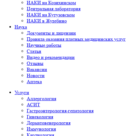
ИАКИ на Козихинском
Центральная лаборатория
ИАКИ на Кутузовском
ИАКИ в Жулебино
Наука
Документы и лицензии
Правила оказания платных медицинских услуг
Научные работы
Статьи
Видео и рекомендации
Отзывы
Вакансии
Новости
Аптека
Услуги
Аллергология
АСИТ
Гастроэнтерология-гепатология
Гинекология
Дерматовенерология
Иммунология
Кардиология