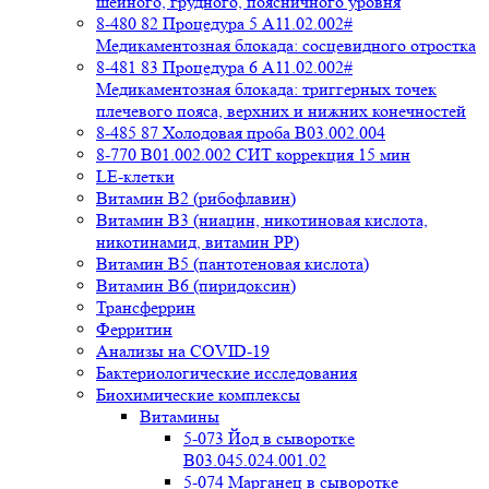
шейного, грудного, поясничного уровня
8-480 82 Процедура 5 A11.02.002#
Медикаментозная блокада: сосцевидного отростка
8-481 83 Процедура 6 A11.02.002#
Медикаментозная блокада: триггерных точек
плечевого пояса, верхних и нижних конечностей
8-485 87 Холодовая проба В03.002.004
8-770 B01.002.002 СИТ коррекция 15 мин
LE-клетки
Витамин В2 (рибофлавин)
Витамин В3 (ниацин, никотиновая кислота,
никотинамид, витамин PP)
Витамин В5 (пантотеновая кислота)
Витамин В6 (пиридоксин)
Трансферрин
Ферритин
Анализы на COVID-19
Бактериологические исследования
Биохимические комплексы
Витамины
5-073 Йод в сыворотке
B03.045.024.001.02
5-074 Марганец в сыворотке