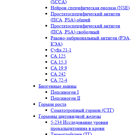
(SCCA)
Нейрон специфическая енолаза (NSE)
Простатоспецифический антиген
(ПСА, PSA) общий
Простатоспецифический антиген
(ПСА, PSA) свободный
Раково-эмбриональный антиген (РЭА,
КЭА)
Сyfra 21-1
СА 125
СА 15.3
СА 19.9
СА 242
СА 72-4
Биогенные амины
Пепсиноген I
Пепсиноген II
Гормон роста
Соматотропный гормон (СТГ)
Гормоны щитовидной железы
5-234 Исследование уровня
прокальцитонина в крови
Тиреоглобулин (ТГ)