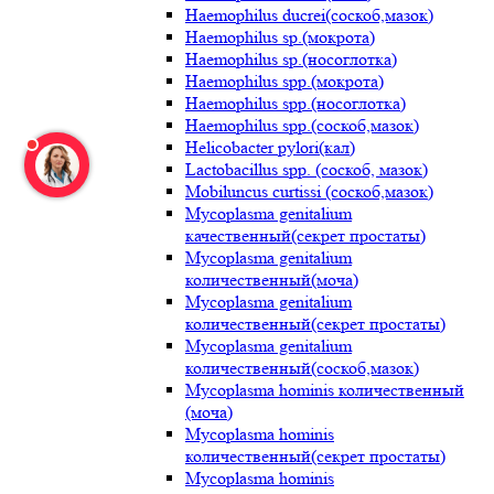
Haemophilus ducrei(соскоб,мазок)
Haemophilus sp.(мокрота)
Haemophilus sp.(носоглотка)
Haemophilus spp.(мокрота)
Haemophilus spp.(носоглотка)
Haemophilus spp.(соскоб,мазок)
Helicobacter pylori(кал)
Lactobacillus spp. (соскоб, мазок)
Mobiluncus curtissi (соскоб,мазок)
Mycoplasma genitalium
качественный(секрет простаты)
Mycoplasma genitalium
количественный(моча)
Mycoplasma genitalium
количественный(секрет простаты)
Mycoplasma genitalium
количественный(соскоб,мазок)
Mycoplasma hominis количественный
(моча)
Mycoplasma hominis
количественный(секрет простаты)
Mycoplasma hominis