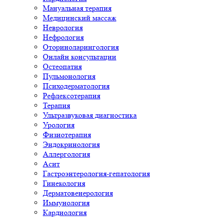
Мануальная терапия
Медицинский массаж
Неврология
Нефрология
Оториноларингология
Онлайн консультации
Остеопатия
Пульмонология
Психодерматология
Рефлексотерапия
Терапия
Ультразвуковая диагностика
Урология
Физиотерапия
Эндокринология
Аллергология
Асит
Гастроэнтерология-гепатология
Гинекология
Дерматовенерология
Иммунология
Кардиология