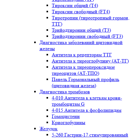
Тироксин общий (Т4)
Тироксин свободный (FT4)
Тиротропин (тиреотропный гормон,
ТТГ)
Трийодтиронин общий (Т3)
Трийодтиронин свободный (FT3)
Диагностика заболеваний щитовидной
железы
Антитела к рецепторам ТТГ
Антитела к тиреоглобулину (АТ-ТГ)
Антитела к тиреопероксидазе
тиреоцитов (АТ-ТПО)
Панель Гормональный профиль
(щитовидная железа)
Диагностика тромбозов
4-010 Антитела к клеткам крови-
тромбоцитам G
4-015 Антитела к фосфолипидам
Гомоцистеин
Криоглобулины
Желудок
5-260 Гастрин-17 стимулированный