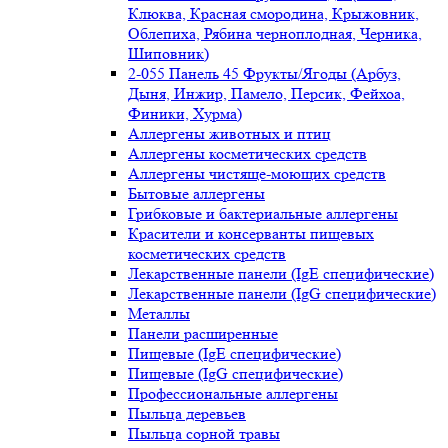
Клюква, Красная смородина, Крыжовник,
Облепиха, Рябина черноплодная, Черника,
Шиповник)
2-055 Панель 45 Фрукты/Ягоды (Арбуз,
Дыня, Инжир, Памело, Персик, Фейхоа,
Финики, Хурма)
Аллергены животных и птиц
Аллергены косметических средств
Аллергены чистяще-моющих средств
Бытовые аллергены
Грибковые и бактериальные аллергены
Красители и консерванты пищевых
косметических средств
Лекарственные панели (IgE специфические)
Лекарственные панели (IgG специфические)
Металлы
Панели расширенные
Пищевые (IgE специфические)
Пищевые (IgG специфические)
Профессиональные аллергены
Пыльца деревьев
Пыльца сорной травы