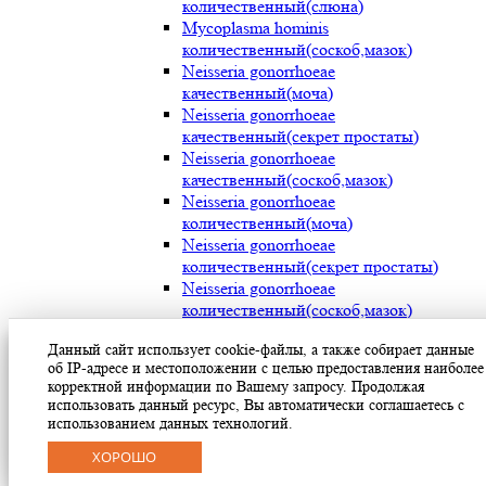
количественный(слюна)
Mycoplasma hominis
количественный(соскоб,мазок)
Neisseria gonorrhoeae
качественный(моча)
Neisseria gonorrhoeae
качественный(секрет простаты)
Neisseria gonorrhoeae
качественный(соскоб,мазок)
Neisseria gonorrhoeae
количественный(моча)
Neisseria gonorrhoeae
количественный(секрет простаты)
Neisseria gonorrhoeae
количественный(соскоб,мазок)
Streptococcus pyogenes (мокрота)
Данный сайт использует cookie-файлы, а также собирает данные
Streptococcus pyogenes (носоглотка)
об IP-адресе и местоположении с целью предоставления наиболее
Streptococcus pyogenes(мазок с раневой
корректной информации по Вашему запросу. Продолжая
поверхности)
использовать данный ресурс, Вы автоматически соглашаетесь с
Treponema pallidum(моча)
использованием данных технологий.
Treponema pallidum(секрет простаты)
ХОРОШО
Treponema pallidum(соскоб,мазок)
Ureaplasma parvum