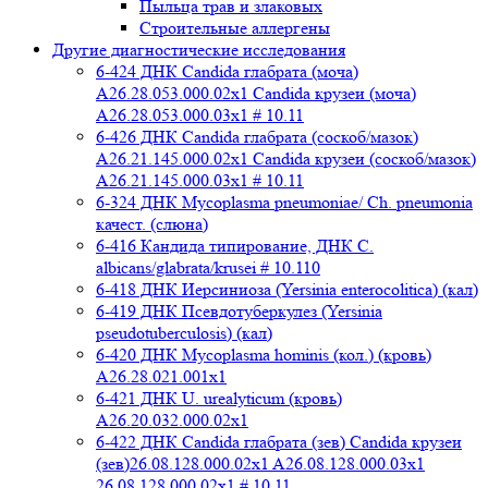
Пыльца трав и злаковых
Строительные аллергены
Другие диагностические исследования
6-424 ДНК Candida глабрата (моча)
A26.28.053.000.02x1 Candida крузеи (моча)
A26.28.053.000.03x1 # 10.11
6-426 ДНК Candida глабрата (соскоб/мазок)
A26.21.145.000.02x1 Candida крузеи (соскоб/мазок)
A26.21.145.000.03x1 # 10.11
6-324 ДНК Mycoplasma pneumoniae/ Ch. pneumonia
качест. (слюна)
6-416 Кандида типирование, ДНК C.
albicans/glabrata/krusei # 10.110
6-418 ДНК Иерсиниоза (Yersinia enterocolitica) (кал)
6-419 ДНК Псевдотуберкулез (Yersinia
pseudotuberculosis) (кал)
6-420 ДНК Mycoplasma hominis (кол.) (кровь)
A26.28.021.001x1
6-421 ДНК U. urealyticum (кровь)
A26.20.032.000.02х1
6-422 ДНК Candida глабрата (зев) Candida крузеи
(зев)26.08.128.000.02x1 A26.08.128.000.03x1
26.08.128.000.02x1 # 10.11