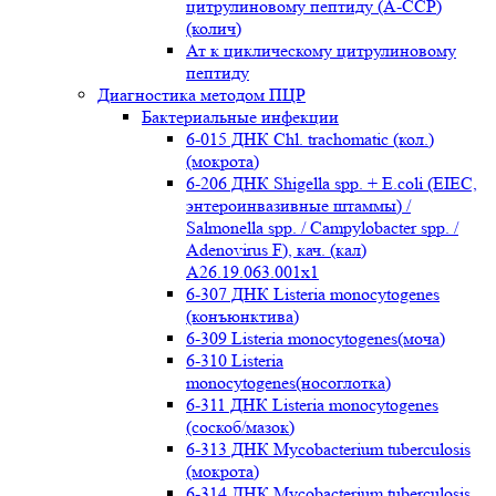
цитрулиновому пептиду (A-ССР)
(колич)
Ат к циклическому цитрулиновому
пептиду
Диагностика методом ПЦР
Бактериальные инфекции
6-015 ДНК Chl. trachomatic (кол.)
(мокрота)
6-206 ДНК Shigella spp. + E.coli (EIEC,
энтероинвазивные штаммы) /
Salmonella spp. / Campylobacter spp. /
Adenovirus F), кач. (кал)
A26.19.063.001x1
6-307 ДНК Listeria monocytogenes
(конъюнктива)
6-309 Listeria monocytogenes(моча)
6-310 Listeria
monocytogenes(носоглотка)
6-311 ДНК Listeria monocytogenes
(соскоб/мазок)
6-313 ДНК Mycobacterium tuberculosis
(мокрота)
6-314 ДНК Mycobacterium tuberculosis