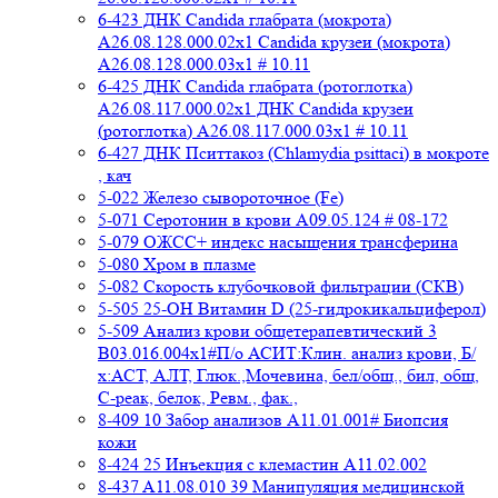
6-423 ДНК Candida глабрата (мокрота)
A26.08.128.000.02x1 Candida крузеи (мокрота)
A26.08.128.000.03x1 # 10.11
6-425 ДНК Candida глабрата (ротоглотка)
A26.08.117.000.02x1 ДНК Candida крузеи
(ротоглотка) A26.08.117.000.03x1 # 10.11
6-427 ДНК Пситтакоз (Chlamydia psittaci) в мокроте
, кач
5-022 Железо сывороточное (Fe)
5-071 Серотонин в крови A09.05.124 # 08-172
5-079 ОЖСС+ индекс насыщения трансферина
5-080 Хром в плазме
5-082 Скорость клубочковой фильтрации (СКВ)
5-505 25-ОН Витамин D (25-гидрокикальциферол)
5-509 Анализ крови общетерапевтический 3
B03.016.004x1#П/о АСИТ:Клин. анализ крови, Б/
х:АСТ, АЛТ, Глюк.,Мочевина, бел/общ., бил, общ,
C-реак, белок, Ревм., фак.,
8-409 10 Забор анализов A11.01.001# Биопсия
кожи
8-424 25 Инъекция с клемастин A11.02.002
8-437 A11.08.010 39 Манипуляция медицинской