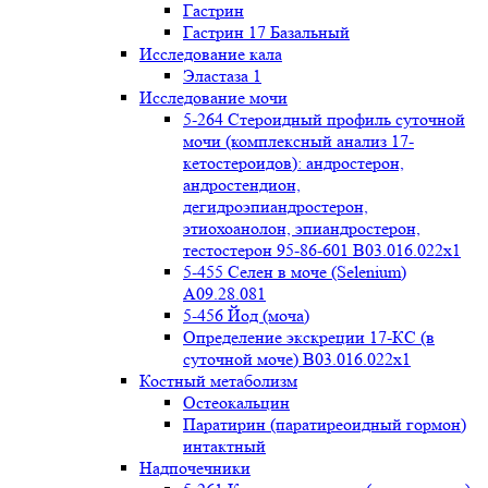
Гастрин
Гастрин 17 Базальный
Исследование кала
Эластаза 1
Исследование мочи
5-264 Стероидный профиль суточной
мочи (комплексный анализ 17-
кетостероидов): андростерон,
андростендион,
дегидроэпиандростерон,
этиохоанолон, эпиандростерон,
тестостерон 95-86-601 B03.016.022x1
5-455 Селен в моче (Selenium)
A09.28.081
5-456 Йод (моча)
Определение экскреции 17-КС (в
суточной моче) B03.016.022x1
Костный метаболизм
Остеокальцин
Паратирин (паратиреоидный гормон)
интактный
Надпочечники