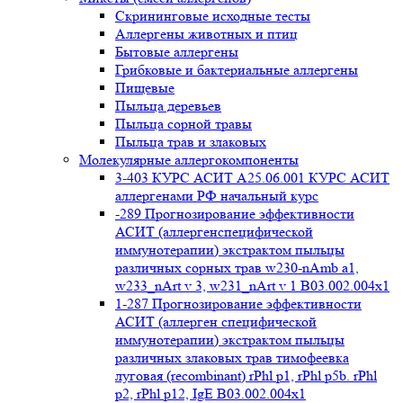
Cкрининговые исходные тесты
Аллергены животных и птиц
Бытовые аллергены
Грибковые и бактериальные аллергены
Пищевые
Пыльца деревьев
Пыльца сорной травы
Пыльца трав и злаковых
Молекулярные аллергокомпоненты
3-403 КУРС АСИТ А25.06.001 КУРС АСИТ
аллергенами РФ начальный курс
-289 Прогнозирование эффективности
АСИТ (аллергенспецифической
иммунотерапии) экстрактом пыльцы
различных сорных трав w230-nAmb a1,
w233_nArt v 3, w231_nArt v 1 В03.002.004x1
1-287 Прогнозирование эффективности
АСИТ (аллерген специфической
иммунотерапии) экстрактом пыльцы
различных злаковых трав тимофеевка
луговая (recombinant) rPhl p1, rPhl p5b. rPhl
p2, rPhl p12, IgE В03.002.004x1