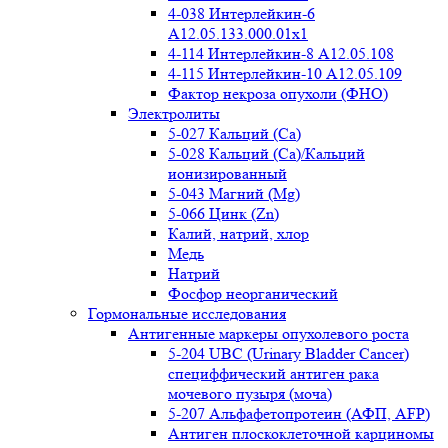
4-038 Интерлейкин-6
A12.05.133.000.01x1
4-114 Интерлейкин-8 A12.05.108
4-115 Интерлейкин-10 A12.05.109
Фактор некроза опухоли (ФНО)
Электролиты
5-027 Кальций (Ca)
5-028 Кальций (Ca)/Кальций
ионизированный
5-043 Магний (Mg)
5-066 Цинк (Zn)
Калий, натрий, хлор
Медь
Натрий
Фосфор неорганический
Гормональные исследования
Антигенные маркеры опухолевого роста
5-204 UBC (Urinary Bladder Cancer)
специффический антиген рака
мочевого пузыря (моча)
5-207 Альфафетопротеин (АФП, AFP)
Антиген плоскоклеточной карциномы