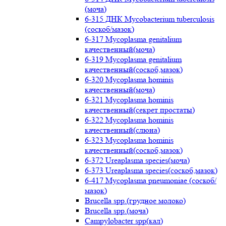
(моча)
6-315 ДНК Mycobacterium tuberculosis
(соскоб/мазок)
6-317 Mycoplasma genitalium
качественный(моча)
6-319 Mycoplasma genitalium
качественный(соскоб,мазок)
6-320 Mycoplasma hominis
качественный(моча)
6-321 Mycoplasma hominis
качественный(секрет простаты)
6-322 Mycoplasma hominis
качественный(слюна)
6-323 Mycoplasma hominis
качественный(соскоб,мазок)
6-372 Ureaplasma species(моча)
6-373 Ureaplasma species(соскоб,мазок)
6-417 Mycoplasma pneumoniae (соскоб/
мазок)
Brucella spp.(грудное молоко)
Brucella spp.(моча)
Campylobacter spp(кал)