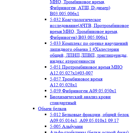
МНО, Тромбиновое время,
Фибриноген, АТIII, D-димер)
B03.005.006x1
5-032 Коагулологическое
исследование(АЧТВ, Протромбиновое
время МНО, Тромбиновое время,
Фибриноген) B03.005.006x1
5-033 Комплекс по оценке нарушений
липидного обмена 1 #Халестерин
общий, ЛПНП,ЛПВП, триглицериды,
индекс атерогенности
5-051 Протромбиновое время МНО
А12.05.027x1#03-007
5-057 Тромбиновое время
А12.05.028x1
5-059 Фибриноген А09.05.050x1
Биохимический анализ крови
стандартный
Обмен белков
5-012 Белковые фракции, общий белок
А09.05.014х1, А09.05.010х1 09.17
5-005 Альбумин
Альфа-глобулины (белки острой фазы)