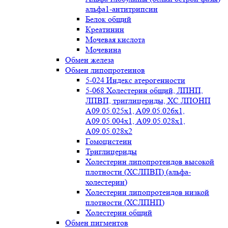
альфа1-антитрипсин
Белок общий
Креатинин
Мочевая кислота
Мочевина
Обмен железа
Обмен липопротеинов
5-024 Индекс атерогенности
5-068 Холестерин общий, ЛПНП,
ЛПВП, триглицериды, ХС ЛПОНП
А09.05.025x1, A09.05.026х1,
А09.05.004х1, А09.05.028х1,
А09.05.028х2
Гомоцистеин
Триглицериды
Холестерин липопротеидов высокой
плотности (ХСЛПВП) (альфа-
холестерин)
Холестерин липопротеидов низкой
плотности (ХСЛПНП)
Холестерин общий
Обмен пигментов