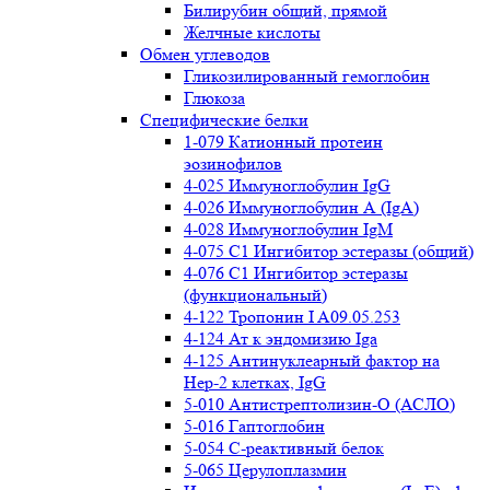
Билирубин общий, прямой
Желчные кислоты
Обмен углеводов
Гликозилированный гемоглобин
Глюкоза
Специфические белки
1-079 Катионный протеин
эозинофилов
4-025 Иммуноглобулин IgG
4-026 Иммуноглобулин А (IgA)
4-028 Иммуноглобулин IgM
4-075 С1 Ингибитор эстеразы (общий)
4-076 С1 Ингибитор эстеразы
(функциональный)
4-122 Тропонин I A09.05.253
4-124 Ат к эндомизию Iga
4-125 Антинуклеарный фактор на
Нер-2 клетках, IgG
5-010 Антистрептолизин-О (АСЛО)
5-016 Гаптоглобин
5-054 С-реактивный белок
5-065 Церулоплазмин