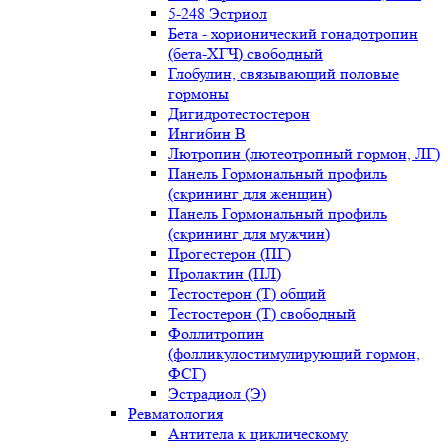
5-248 Эстриол
Бета - хорионический гонадотропин
(бета-ХГЧ) свободный
Глобулин, связывающий половые
гормоны
Дигидротестостерон
Ингибин В
Лютропин (лютеотропный гормон, ЛГ)
Панель Гормональный профиль
(скрининг для женщин)
Панель Гормональный профиль
(скрининг для мужчин)
Прогестерон (ПГ)
Пролактин (ПЛ)
Тестостерон (Т) общий
Тестостерон (Т) свободный
Фоллитропин
(фолликулостимулирующий гормон,
ФСГ)
Эстрадиол (Э)
Ревматология
Антитела к циклическому