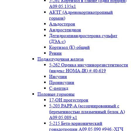
5-261 Кортизол в слюне (одна порция)
A09.05.135x1
АКТГ (Адренокортикотропный
гормон)
Альдостерон
Андростендион
Дегидроэпиандростерона сульфат
(ДЭА-с)
Кортизол (К) общий
Ренин
Поджелудочная железа
5-262 Оценка инсулинорезистентности
(индекс HOMA-IR) # 40-619
Инсулин
Проинсулин
С-пептид
Половые гормоны
17-ОН прогестерон
5-203 PAPP-A (ассоциированный с
беременностью плазменный белок А)
А09.05.089 x1
5-215 Бета-хорионический
гонадотропин А09.05.090 #946;-ХГЧ