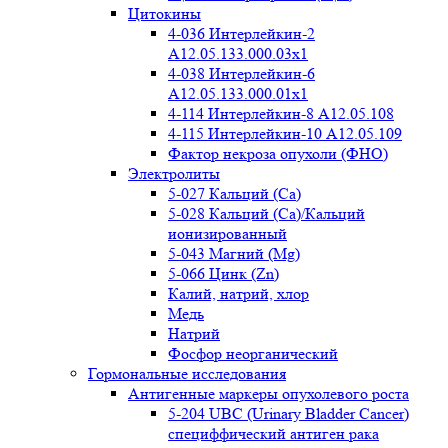
Цитокины
4-036 Интерлейкин-2
A12.05.133.000.03x1
4-038 Интерлейкин-6
A12.05.133.000.01x1
4-114 Интерлейкин-8 A12.05.108
4-115 Интерлейкин-10 A12.05.109
Фактор некроза опухоли (ФНО)
Электролиты
5-027 Кальций (Ca)
5-028 Кальций (Ca)/Кальций
ионизированный
5-043 Магний (Mg)
5-066 Цинк (Zn)
Калий, натрий, хлор
Медь
Натрий
Фосфор неорганический
Гормональные исследования
Антигенные маркеры опухолевого роста
5-204 UBC (Urinary Bladder Cancer)
специффический антиген рака