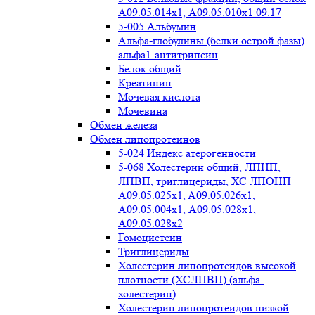
А09.05.014х1, А09.05.010х1 09.17
5-005 Альбумин
Альфа-глобулины (белки острой фазы)
альфа1-антитрипсин
Белок общий
Креатинин
Мочевая кислота
Мочевина
Обмен железа
Обмен липопротеинов
5-024 Индекс атерогенности
5-068 Холестерин общий, ЛПНП,
ЛПВП, триглицериды, ХС ЛПОНП
А09.05.025x1, A09.05.026х1,
А09.05.004х1, А09.05.028х1,
А09.05.028х2
Гомоцистеин
Триглицериды
Холестерин липопротеидов высокой
плотности (ХСЛПВП) (альфа-
холестерин)
Холестерин липопротеидов низкой