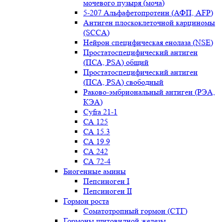
мочевого пузыря (моча)
5-207 Альфафетопротеин (АФП, AFP)
Антиген плоскоклеточной карциномы
(SCCA)
Нейрон специфическая енолаза (NSE)
Простатоспецифический антиген
(ПСА, PSA) общий
Простатоспецифический антиген
(ПСА, PSA) свободный
Раково-эмбриональный антиген (РЭА,
КЭА)
Сyfra 21-1
СА 125
СА 15.3
СА 19.9
СА 242
СА 72-4
Биогенные амины
Пепсиноген I
Пепсиноген II
Гормон роста
Соматотропный гормон (СТГ)
Гормоны щитовидной железы