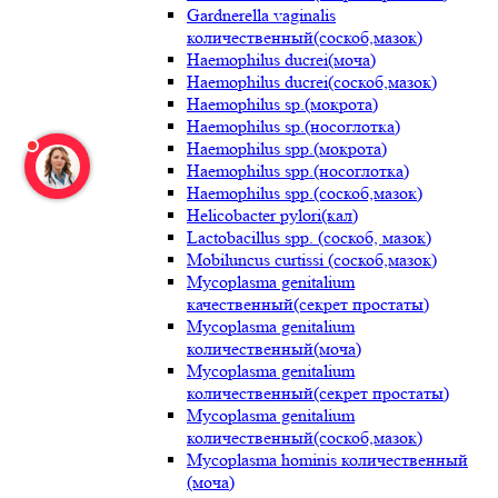
Gardnerella vaginalis
количественный(соскоб,мазок)
Haemophilus ducrei(моча)
Haemophilus ducrei(соскоб,мазок)
Haemophilus sp.(мокрота)
Haemophilus sp.(носоглотка)
Haemophilus spp.(мокрота)
Haemophilus spp.(носоглотка)
Haemophilus spp.(соскоб,мазок)
Helicobacter pylori(кал)
Lactobacillus spp. (соскоб, мазок)
Mobiluncus curtissi (соскоб,мазок)
Mycoplasma genitalium
качественный(секрет простаты)
Mycoplasma genitalium
количественный(моча)
Mycoplasma genitalium
количественный(секрет простаты)
Mycoplasma genitalium
количественный(соскоб,мазок)
Mycoplasma hominis количественный
(моча)