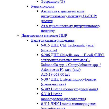
Эстрадиол (Э)
Ревматология
Антитела к циклическому
цитрулиновому пептиду (A-ССР)
(колич)
Ат к циклическому цитрулиновому
пептиду
Диагностика методом ПЦР
Бактериальные инфекции
6-015 ДНК Chl. trachomatic (кол.)
(мокрота)
6-206 ДНК Shigella spp. + E.coli (EIEC,
энтероинвазивные штаммы) /
Salmonella spp. / Campylobacter spp. /
Adenovirus F), кач. (кал)
A26.19.063.001x1
6-307 ДНК Listeria monocytogenes
(конъюнктива)
6-309 Listeria monocytogenes(моча)
6-310 Listeria
monocytogenes(носоглотка)
6-311 ДНК Listeria monocytogenes
(соскоб/мазок)