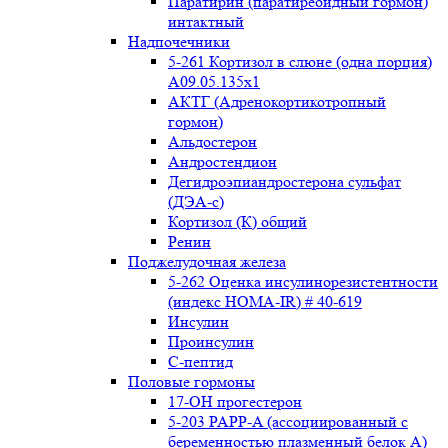
Паратирин (паратиреоидный гормон)
интактный
Надпочечники
5-261 Кортизол в слюне (одна порция)
A09.05.135x1
АКТГ (Адренокортикотропный
гормон)
Альдостерон
Андростендион
Дегидроэпиандростерона сульфат
(ДЭА-с)
Кортизол (К) общий
Ренин
Поджелудочная железа
5-262 Оценка инсулинорезистентности
(индекс HOMA-IR) # 40-619
Инсулин
Проинсулин
С-пептид
Половые гормоны
17-ОН прогестерон
5-203 PAPP-A (ассоциированный с
беременностью плазменный белок А)