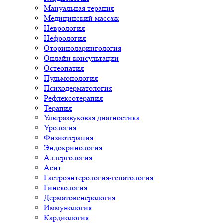
Мануальная терапия
Медицинский массаж
Неврология
Нефрология
Оториноларингология
Онлайн консультации
Остеопатия
Пульмонология
Психодерматология
Рефлексотерапия
Терапия
Ультразвуковая диагностика
Урология
Физиотерапия
Эндокринология
Аллергология
Асит
Гастроэнтерология-гепатология
Гинекология
Дерматовенерология
Иммунология
Кардиология