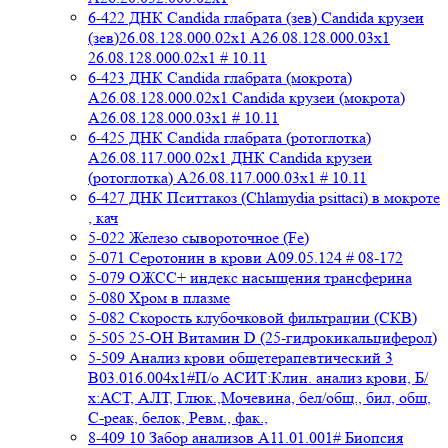
6-422 ДНК Candida глабрата (зев) Candida крузеи
(зев)26.08.128.000.02x1 A26.08.128.000.03x1
26.08.128.000.02x1 # 10.11
6-423 ДНК Candida глабрата (мокрота)
A26.08.128.000.02x1 Candida крузеи (мокрота)
A26.08.128.000.03x1 # 10.11
6-425 ДНК Candida глабрата (ротоглотка)
A26.08.117.000.02x1 ДНК Candida крузеи
(ротоглотка) A26.08.117.000.03x1 # 10.11
6-427 ДНК Пситтакоз (Chlamydia psittaci) в мокроте
, кач
5-022 Железо сывороточное (Fe)
5-071 Серотонин в крови A09.05.124 # 08-172
5-079 ОЖСС+ индекс насыщения трансферина
5-080 Хром в плазме
5-082 Скорость клубочковой фильтрации (СКВ)
5-505 25-ОН Витамин D (25-гидрокикальциферол)
5-509 Анализ крови общетерапевтический 3
B03.016.004x1#П/о АСИТ:Клин. анализ крови, Б/
х:АСТ, АЛТ, Глюк.,Мочевина, бел/общ., бил, общ,
C-реак, белок, Ревм., фак.,
8-409 10 Забор анализов A11.01.001# Биопсия