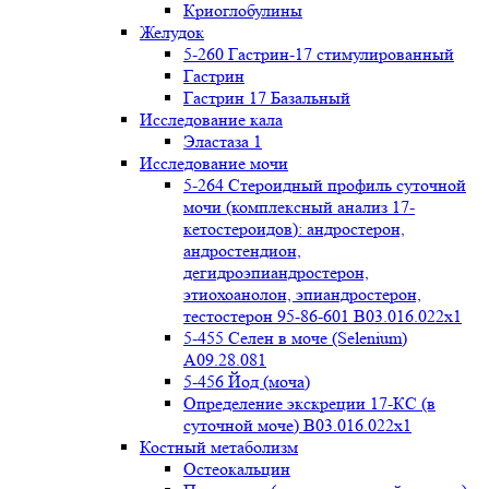
Криоглобулины
Желудок
5-260 Гастрин-17 стимулированный
Гастрин
Гастрин 17 Базальный
Исследование кала
Эластаза 1
Исследование мочи
5-264 Стероидный профиль суточной
мочи (комплексный анализ 17-
кетостероидов): андростерон,
андростендион,
дегидроэпиандростерон,
этиохоанолон, эпиандростерон,
тестостерон 95-86-601 B03.016.022x1
5-455 Селен в моче (Selenium)
A09.28.081
5-456 Йод (моча)
Определение экскреции 17-КС (в
суточной моче) B03.016.022x1
Костный метаболизм
Остеокальцин