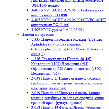
ПЫЛЬЦЫ БЕРЕЗЫ или КЛЕЩ 300ИР/МЛ
10МЛ N5 поддер
3-401 КУРС АСИТ А25.06.001#Инъекция с
аллергеном (СИТ)РФ
3-407 КУРС АСИТ А25.06.001#КУРС АСИТ
аллергенами РФ (1 мл)
3-409 КУРС рузам 5 А25.06.001
Панели аллергенов
1-335-Панель насекомые Мотыль (i73) Тля
Aphididae (i67) Блоха кошачья
(Ctenocephalides felis) (i66) Моль (Heterocera
mix) (i8)
1-336 Лекарственная Панель 40, IgE
Каптоприл (с107) Неомицин (c95)
Офлоксацин (с118) Ацетилцистеин (с320)
Цефалексин (с69)
2-038 Панель 11 Пищевая панель (яблоко,
грейпфрут, банан, груша, апельсин, лимон,
мандарин, виноград)
2-039 Панель 12 Пищевая панель (вишня,
малина, клубника, черная смородина, слива,
грецкий орех, фундук, арахис)
2-053 Панель 43 Фрукты/Ягоды (Абрикос,