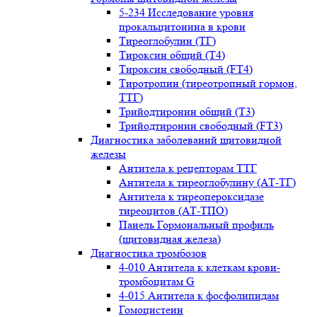
5-234 Исследование уровня
прокальцитонина в крови
Тиреоглобулин (ТГ)
Тироксин общий (Т4)
Тироксин свободный (FT4)
Тиротропин (тиреотропный гормон,
ТТГ)
Трийодтиронин общий (Т3)
Трийодтиронин свободный (FT3)
Диагностика заболеваний щитовидной
железы
Антитела к рецепторам ТТГ
Антитела к тиреоглобулину (АТ-ТГ)
Антитела к тиреопероксидазе
тиреоцитов (АТ-ТПО)
Панель Гормональный профиль
(щитовидная железа)
Диагностика тромбозов
4-010 Антитела к клеткам крови-
тромбоцитам G
4-015 Антитела к фосфолипидам
Гомоцистеин