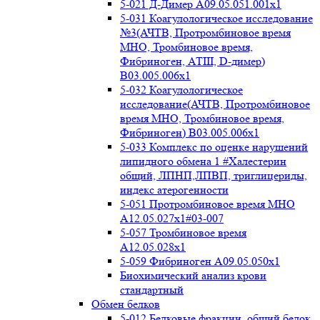
5-021 Д-Димер А09.05.051.001x1
5-031 Коагулологическое исследование
№3(АЧТВ, Протромбиновое время
МНО, Тромбиновое время,
Фибриноген, АТIII, D-димер)
B03.005.006x1
5-032 Коагулологическое
исследование(АЧТВ, Протромбиновое
время МНО, Тромбиновое время,
Фибриноген) B03.005.006x1
5-033 Комплекс по оценке нарушений
липидного обмена 1 #Халестерин
общий, ЛПНП,ЛПВП, триглицериды,
индекс атерогенности
5-051 Протромбиновое время МНО
А12.05.027x1#03-007
5-057 Тромбиновое время
А12.05.028x1
5-059 Фибриноген А09.05.050x1
Биохимический анализ крови
стандартный
Обмен белков
5-012 Белковые фракции, общий белок