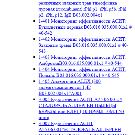
различных злаковых трав тимофеевка
луговая (recombinant) rPhl p1, rPhl p5b. rPhl
p2, rPhl p12, IgE В03.002.004x1
1-401 Мониторинг эффективности АСИТ:
Букоцветные деревья B03.016.035.000.01x1 #
40-542
1-402 Мониторинг эффективности АСИТ:
Злаковые травы B03.016.035.000.01x1 # 40-
543
1-403 Мониторинг эффективности АСИТ:
АмброзияB03.016.035.000.01x1 # 40-544
1-404 Мониторинг эффективности АСИТ:
Полынь B03.016.035.000.01x1 # 40-545
1-405 Аллергочип ALEX (300
аллергокомпонентов IgE)
В03.002.004x1#А001
3-005 Курс лечения АСИТ А25.06.001##
СТАЛОРАЛЬ АЛЛЕРГЕН ПЫЛЬЦЫ
БЕРЕЗЫ или КЛЕЩ 10 ИР/МЛ 10МЛ N3
иниц
3-007 Курс лечения АСИТ
А25.06.001##СТАЛОРАЛЬ АЛЛЕРГЕН