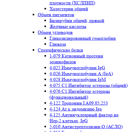
плотности (ХСЛПНП)
Холестерин общий
Обмен пигментов
Билирубин общий, прямой
Желчные кислоты
Обмен углеводов
Гликозилированный гемоглобин
Глюкоза
Специфические белки
1-079 Катионный протеин
эозинофилов
4-025 Иммуноглобулин IgG
4-026 Иммуноглобулин А (IgA)
4-028 Иммуноглобулин IgM
4-075 С1 Ингибитор эстеразы (общий)
4-076 С1 Ингибитор эстеразы
(функциональный)
4-122 Тропонин I A09.05.253
4-124 Ат к эндомизию Iga
4-125 Антинуклеарный фактор на
Нер-2 клетках, IgG
5-010 Антистрептолизин-О (АСЛО)