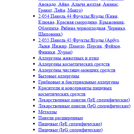
Авокадо, Айва, Алыча желтая, Ананас,
Гранат, Лайм, Манго)
2-054 Панель 44 Фрукты/Ягоды (Киви,
Клюква, Красная смородина, Крыжовник,
Облепиха, Рябина черноплодная, Черника,
Шиповник)
2-055 Панель 45 Фрукты/Ягоды (Арбуз,
Дыня, Инжир, Памело, Персик, Фейхоа,
Финики, Хурма)
Аллергены животных и птиц
Аллергены косметических средств
Аллергены чистяще-моющих средств
Бытовые аллергены
Грибковые и бактериальные аллергены
Красители и консерванты пищевых
косметических средств
Лекарственные панели (IgE специфические)
Лекарственные панели (IgG специфические)
Металлы
Панели расширенные
Пищевые (IgE специфические)
Пищевые (IgG специфические)