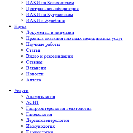
ИАКИ на Козихинском
Центральная лаборатория
ИАКИ на Кутузовском
ИАКИ в Жулебино
Наука
Документы и лицензии
Правила оказания платных медицинских услуг
Научные работы
Статьи
Видео и рекомендации
Отзывы
Вакансии
Новости
Аптека
Услуги
Аллергология
АСИТ
Гастроэнтерология-гепатология
Гинекология
Дерматовенерология
Иммунология
Кардиология