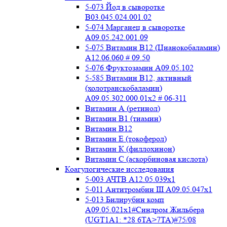
5-073 Йод в сыворотке
B03.045.024.001.02
5-074 Марганец в сыворотке
A09.05.242.001.09
5-075 Витамин В12 (Цианокобаламин)
A12.06.060 # 09.50
5-076 Фруктозамин A09.05.102
5-585 Витамин B12, активный
(холотранскобаламин)
A09.05.302.000.01x2 # 06-311
Витамин А (ретинол)
Витамин В1 (тиамин)
Витамин В12
Витамин Е (токоферол)
Витамин К (филлохинон)
Витамин С (аскорбиновая кислота)
Коагулогические исследования
5-003 АЧТВ А12.05.039x1
5-011 Антитромбин III А09.05.047x1
5-013 Билирубин комп
A09.05.021x1#Синдром Жильбера
(UGT1A1: *28 6TA>7TA)#75/08