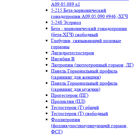
А09.05.089 x1
5-215 Бета-хорионический
гонадотропин А09.05.090 #946;-ХГЧ
5-248 Эстриол
Бета - хорионический гонадотропин
(бета-ХГЧ) свободный
Глобулин, связывающий половые
гормоны
Дигидротестостерон
Ингибин В
Лютропин (лютеотропный гормон, ЛГ)
Панель Гормональный профиль
(скрининг для женщин)
Панель Гормональный профиль
(скрининг для мужчин)
Прогестерон (ПГ)
Пролактин (ПЛ)
Тестостерон (Т) общий
Тестостерон (Т) свободный
Фоллитропин
(фолликулостимулирующий гормон,
ФСГ)