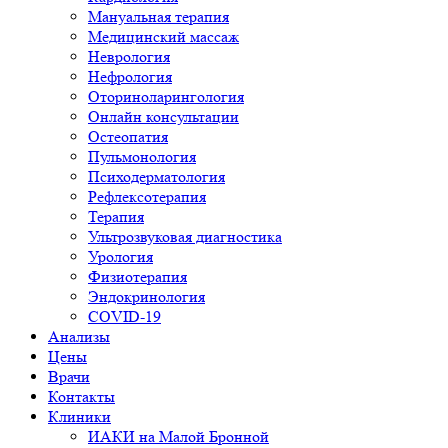
Мануальная терапия
Медицинский массаж
Неврология
Нефрология
Оториноларингология
Онлайн консультации
Остеопатия
Пульмонология
Психодерматология
Рефлексотерапия
Терапия
Ультрозвуковая диагностика
Урология
Физиотерапия
Эндокринология
COVID-19
Анализы
Цены
Врачи
Контакты
Клиники
ИАКИ на Малой Бронной