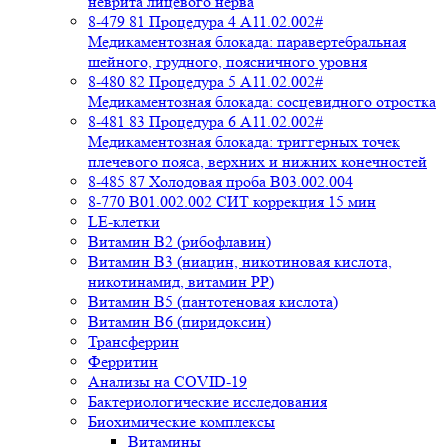
неврита лицевого нерва
8-479 81 Процедура 4 A11.02.002#
Медикаментозная блокада: паравертебральная
шейного, грудного, поясничного уровня
8-480 82 Процедура 5 A11.02.002#
Медикаментозная блокада: сосцевидного отростка
8-481 83 Процедура 6 A11.02.002#
Медикаментозная блокада: триггерных точек
плечевого пояса, верхних и нижних конечностей
8-485 87 Холодовая проба В03.002.004
8-770 B01.002.002 СИТ коррекция 15 мин
LE-клетки
Витамин В2 (рибофлавин)
Витамин В3 (ниацин, никотиновая кислота,
никотинамид, витамин PP)
Витамин В5 (пантотеновая кислота)
Витамин В6 (пиридоксин)
Трансферрин
Ферритин
Анализы на COVID-19
Бактериологические исследования
Биохимические комплексы
Витамины