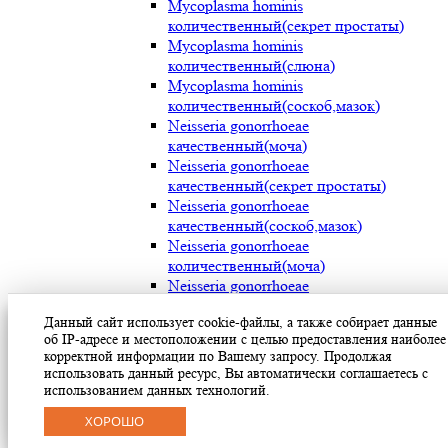
Mycoplasma hominis
количественный(секрет простаты)
Mycoplasma hominis
количественный(слюна)
Mycoplasma hominis
количественный(соскоб,мазок)
Neisseria gonorrhoeae
качественный(моча)
Neisseria gonorrhoeae
качественный(секрет простаты)
Neisseria gonorrhoeae
качественный(соскоб,мазок)
Neisseria gonorrhoeae
количественный(моча)
Neisseria gonorrhoeae
количественный(секрет простаты)
Данный сайт использует cookie-файлы, а также собирает данные
Neisseria gonorrhoeae
об IP-адресе и местоположении с целью предоставления наиболее
количественный(соскоб,мазок)
корректной информации по Вашему запросу. Продолжая
Streptococcus pyogenes (мокрота)
использовать данный ресурс, Вы автоматически соглашаетесь с
Streptococcus pyogenes (носоглотка)
использованием данных технологий.
Streptococcus pyogenes(мазок с раневой
ХОРОШО
поверхности)
Treponema pallidum(моча)