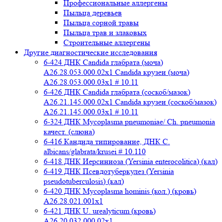
Профессиональные аллергены
Пыльца деревьев
Пыльца сорной травы
Пыльца трав и злаковых
Строительные аллергены
Другие диагностические исследования
6-424 ДНК Candida глабрата (моча)
A26.28.053.000.02x1 Candida крузеи (моча)
A26.28.053.000.03x1 # 10.11
6-426 ДНК Candida глабрата (соскоб/мазок)
A26.21.145.000.02x1 Candida крузеи (соскоб/мазок)
A26.21.145.000.03x1 # 10.11
6-324 ДНК Mycoplasma pneumoniae/ Ch. pneumonia
качест. (слюна)
6-416 Кандида типирование, ДНК C.
albicans/glabrata/krusei # 10.110
6-418 ДНК Иерсиниоза (Yersinia enterocolitica) (кал)
6-419 ДНК Псевдотуберкулез (Yersinia
pseudotuberculosis) (кал)
6-420 ДНК Mycoplasma hominis (кол.) (кровь)
A26.28.021.001x1
6-421 ДНК U. urealyticum (кровь)
A26.20.032.000.02х1