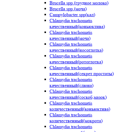
Brucella spp.(грудное молоко)
Brucella spp.(моча)
Campylobacter spp(кал)
Chlamydia trachomatis
качественный(коньюктива)
Chlamydia trachomatis
качественный(моча)
Chlamydia trachomatis
качественный(носоглотка)
Chlamydia trachomatis
качественный(ротоглотка)
Chlamydia trachomatis
качественный(секрет простаты)
Chlamydia trachomatis
качественный(слюна)
Chlamydia trachomatis
качественный(соскоб,мазок)
Chlamydia trachomatis
количественный(коньюктива)
Chlamydia trachomatis
количественный(мокрота)
Chlamydia trachomatis