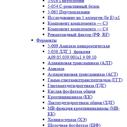
5-016 Гаптоглобин
5-054 С-реактивный белок
5-065 Церулоплазмин
Исследование на 1 аллерген (Ig E) x1
Компонент комплемента — С3
Компонент комплемента — С4
Ревматоидный фактор (РФ, RF)
Ферменты
5-009 Амилаза панкреатическая
5-038 ЛДГ 1, фракция
A09.05.039.001x1 # 09.10
Аланиновая трансаминаза (АЛТ)
Амилаза
Аспарагиновая трансаминаза (АСТ)
Гамма-глютамилтранспептидаза (ГГТ)
Глютаматдегидрогеназа (ГДГ)
Кислая фосфатаза общая
Креатининкиназа (КК)
Лактатдегидрогеназа общая (ЛДГ)
МВ-фракция креатининкиназы (МВ-
КК)
Холинэстераза (ХЭ)
Щелочная фосфатаза (ЩФ)