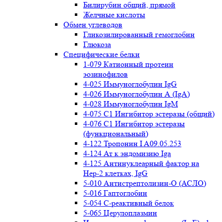
Билирубин общий, прямой
Желчные кислоты
Обмен углеводов
Гликозилированный гемоглобин
Глюкоза
Специфические белки
1-079 Катионный протеин
эозинофилов
4-025 Иммуноглобулин IgG
4-026 Иммуноглобулин А (IgA)
4-028 Иммуноглобулин IgM
4-075 С1 Ингибитор эстеразы (общий)
4-076 С1 Ингибитор эстеразы
(функциональный)
4-122 Тропонин I A09.05.253
4-124 Ат к эндомизию Iga
4-125 Антинуклеарный фактор на
Нер-2 клетках, IgG
5-010 Антистрептолизин-О (АСЛО)
5-016 Гаптоглобин
5-054 С-реактивный белок
5-065 Церулоплазмин