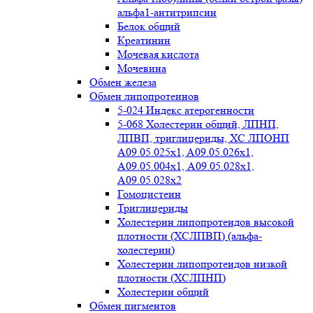
альфа1-антитрипсин
Белок общий
Креатинин
Мочевая кислота
Мочевина
Обмен железа
Обмен липопротеинов
5-024 Индекс атерогенности
5-068 Холестерин общий, ЛПНП,
ЛПВП, триглицериды, ХС ЛПОНП
А09.05.025x1, A09.05.026х1,
А09.05.004х1, А09.05.028х1,
А09.05.028х2
Гомоцистеин
Триглицериды
Холестерин липопротеидов высокой
плотности (ХСЛПВП) (альфа-
холестерин)
Холестерин липопротеидов низкой
плотности (ХСЛПНП)
Холестерин общий
Обмен пигментов