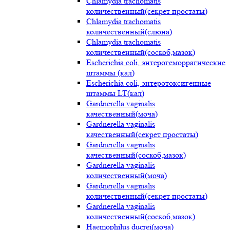
Chlamydia trachomatis
количественный(секрет простаты)
Chlamydia trachomatis
количественный(слюна)
Chlamydia trachomatis
количественный(соскоб,мазок)
Escherichia coli, энтерогеморрагические
штаммы (кал)
Escherichia coli, энтеротоксигенные
штаммы LT(кал)
Gardnerella vaginalis
качественный(моча)
Gardnerella vaginalis
качественный(секрет простаты)
Gardnerella vaginalis
качественный(соскоб,мазок)
Gardnerella vaginalis
количественный(моча)
Gardnerella vaginalis
количественный(секрет простаты)
Gardnerella vaginalis
количественный(соскоб,мазок)
Haemophilus ducrei(моча)