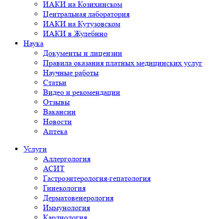
ИАКИ на Козихинском
Центральная лаборатория
ИАКИ на Кутузовском
ИАКИ в Жулебино
Наука
Документы и лицензии
Правила оказания платных медицинских услуг
Научные работы
Статьи
Видео и рекомендации
Отзывы
Вакансии
Новости
Аптека
Услуги
Аллергология
АСИТ
Гастроэнтерология-гепатология
Гинекология
Дерматовенерология
Иммунология
Кардиология