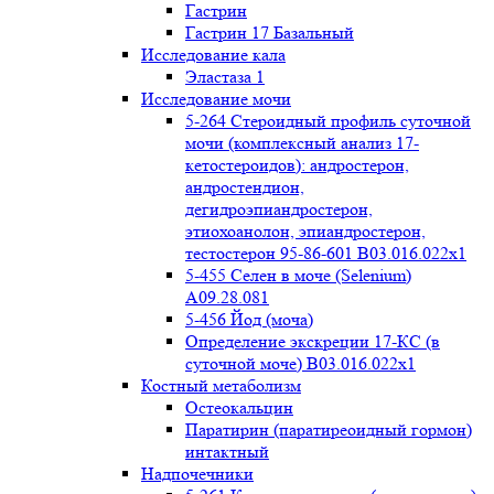
Гастрин
Гастрин 17 Базальный
Исследование кала
Эластаза 1
Исследование мочи
5-264 Стероидный профиль суточной
мочи (комплексный анализ 17-
кетостероидов): андростерон,
андростендион,
дегидроэпиандростерон,
этиохоанолон, эпиандростерон,
тестостерон 95-86-601 B03.016.022x1
5-455 Селен в моче (Selenium)
A09.28.081
5-456 Йод (моча)
Определение экскреции 17-КС (в
суточной моче) B03.016.022x1
Костный метаболизм
Остеокальцин
Паратирин (паратиреоидный гормон)
интактный
Надпочечники