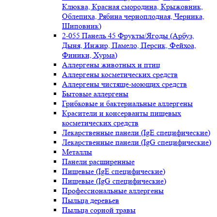
Клюква, Красная смородина, Крыжовник,
Облепиха, Рябина черноплодная, Черника,
Шиповник)
2-055 Панель 45 Фрукты/Ягоды (Арбуз,
Дыня, Инжир, Памело, Персик, Фейхоа,
Финики, Хурма)
Аллергены животных и птиц
Аллергены косметических средств
Аллергены чистяще-моющих средств
Бытовые аллергены
Грибковые и бактериальные аллергены
Красители и консерванты пищевых
косметических средств
Лекарственные панели (IgE специфические)
Лекарственные панели (IgG специфические)
Металлы
Панели расширенные
Пищевые (IgE специфические)
Пищевые (IgG специфические)
Профессиональные аллергены
Пыльца деревьев
Пыльца сорной травы