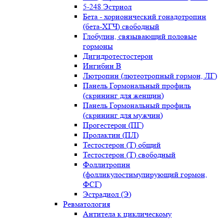
5-248 Эстриол
Бета - хорионический гонадотропин
(бета-ХГЧ) свободный
Глобулин, связывающий половые
гормоны
Дигидротестостерон
Ингибин В
Лютропин (лютеотропный гормон, ЛГ)
Панель Гормональный профиль
(скрининг для женщин)
Панель Гормональный профиль
(скрининг для мужчин)
Прогестерон (ПГ)
Пролактин (ПЛ)
Тестостерон (Т) общий
Тестостерон (Т) свободный
Фоллитропин
(фолликулостимулирующий гормон,
ФСГ)
Эстрадиол (Э)
Ревматология
Антитела к циклическому