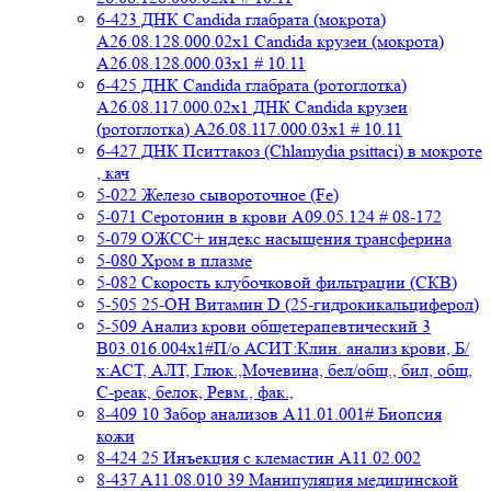
6-423 ДНК Candida глабрата (мокрота)
A26.08.128.000.02x1 Candida крузеи (мокрота)
A26.08.128.000.03x1 # 10.11
6-425 ДНК Candida глабрата (ротоглотка)
A26.08.117.000.02x1 ДНК Candida крузеи
(ротоглотка) A26.08.117.000.03x1 # 10.11
6-427 ДНК Пситтакоз (Chlamydia psittaci) в мокроте
, кач
5-022 Железо сывороточное (Fe)
5-071 Серотонин в крови A09.05.124 # 08-172
5-079 ОЖСС+ индекс насыщения трансферина
5-080 Хром в плазме
5-082 Скорость клубочковой фильтрации (СКВ)
5-505 25-ОН Витамин D (25-гидрокикальциферол)
5-509 Анализ крови общетерапевтический 3
B03.016.004x1#П/о АСИТ:Клин. анализ крови, Б/
х:АСТ, АЛТ, Глюк.,Мочевина, бел/общ., бил, общ,
C-реак, белок, Ревм., фак.,
8-409 10 Забор анализов A11.01.001# Биопсия
кожи
8-424 25 Инъекция с клемастин A11.02.002
8-437 A11.08.010 39 Манипуляция медицинской