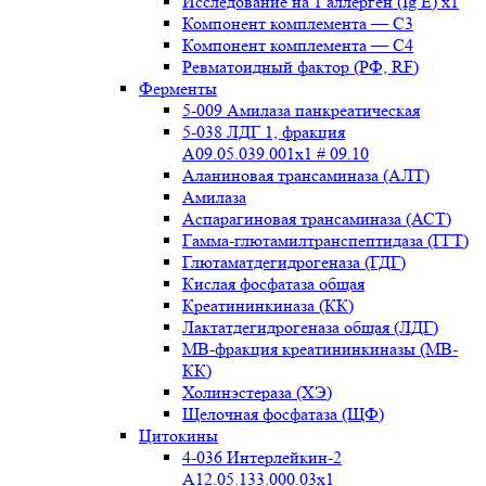
Исследование на 1 аллерген (Ig E) x1
Компонент комплемента — С3
Компонент комплемента — С4
Ревматоидный фактор (РФ, RF)
Ферменты
5-009 Амилаза панкреатическая
5-038 ЛДГ 1, фракция
A09.05.039.001x1 # 09.10
Аланиновая трансаминаза (АЛТ)
Амилаза
Аспарагиновая трансаминаза (АСТ)
Гамма-глютамилтранспептидаза (ГГТ)
Глютаматдегидрогеназа (ГДГ)
Кислая фосфатаза общая
Креатининкиназа (КК)
Лактатдегидрогеназа общая (ЛДГ)
МВ-фракция креатининкиназы (МВ-
КК)
Холинэстераза (ХЭ)
Щелочная фосфатаза (ЩФ)
Цитокины
4-036 Интерлейкин-2
A12.05.133.000.03x1