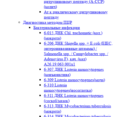
цитрулиновому пептиду (A-ССР)
(колич)
Ат к циклическому цитрулиновому
пептиду
Диагностика методом ПЦР
Бактериальные инфекции
6-015 ДНК Chl. trachomatic (кол.)
(мокрота)
6-206 ДНК Shigella spp. + E.coli (EIEC,
энтероинвазивные штаммы) /
Salmonella spp. / Campylobacter spp. /
Adenovirus F), кач. (кал)
A26.19.063.001x1
6-307 ДНК Listeria monocytogenes
(конъюнктива)
6-309 Listeria monocytogenes(моча)
6-310 Listeria
monocytogenes(носоглотка)
6-311 ДНК Listeria monocytogenes
(соскоб/мазок)
6-313 ДНК Mycobacterium tuberculosis
(мокрота)
6-314 ДНК Mycobacterium tuberculosis