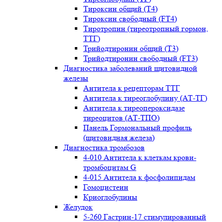
Тироксин общий (Т4)
Тироксин свободный (FT4)
Тиротропин (тиреотропный гормон,
ТТГ)
Трийодтиронин общий (Т3)
Трийодтиронин свободный (FT3)
Диагностика заболеваний щитовидной
железы
Антитела к рецепторам ТТГ
Антитела к тиреоглобулину (АТ-ТГ)
Антитела к тиреопероксидазе
тиреоцитов (АТ-ТПО)
Панель Гормональный профиль
(щитовидная железа)
Диагностика тромбозов
4-010 Антитела к клеткам крови-
тромбоцитам G
4-015 Антитела к фосфолипидам
Гомоцистеин
Криоглобулины
Желудок
5-260 Гастрин-17 стимулированный