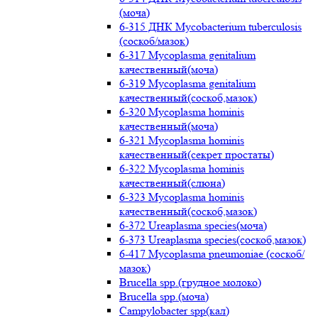
(моча)
6-315 ДНК Mycobacterium tuberculosis
(соскоб/мазок)
6-317 Mycoplasma genitalium
качественный(моча)
6-319 Mycoplasma genitalium
качественный(соскоб,мазок)
6-320 Mycoplasma hominis
качественный(моча)
6-321 Mycoplasma hominis
качественный(секрет простаты)
6-322 Mycoplasma hominis
качественный(слюна)
6-323 Mycoplasma hominis
качественный(соскоб,мазок)
6-372 Ureaplasma species(моча)
6-373 Ureaplasma species(соскоб,мазок)
6-417 Mycoplasma pneumoniae (соскоб/
мазок)
Brucella spp.(грудное молоко)
Brucella spp.(моча)
Campylobacter spp(кал)