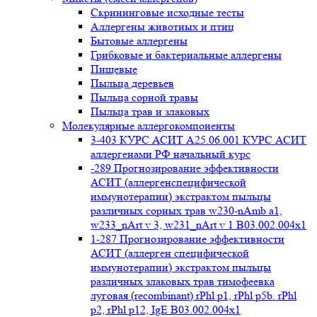
Cкрининговые исходные тесты
Аллергены животных и птиц
Бытовые аллергены
Грибковые и бактериальные аллергены
Пищевые
Пыльца деревьев
Пыльца сорной травы
Пыльца трав и злаковых
Молекулярные аллергокомпоненты
3-403 КУРС АСИТ А25.06.001 КУРС АСИТ
аллергенами РФ начальный курс
-289 Прогнозирование эффективности
АСИТ (аллергенспецифической
иммунотерапии) экстрактом пыльцы
различных сорных трав w230-nAmb a1,
w233_nArt v 3, w231_nArt v 1 В03.002.004x1
1-287 Прогнозирование эффективности
АСИТ (аллерген специфической
иммунотерапии) экстрактом пыльцы
различных злаковых трав тимофеевка
луговая (recombinant) rPhl p1, rPhl p5b. rPhl
p2, rPhl p12, IgE В03.002.004x1