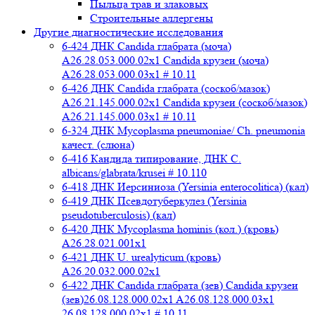
Пыльца трав и злаковых
Строительные аллергены
Другие диагностические исследования
6-424 ДНК Candida глабрата (моча)
A26.28.053.000.02x1 Candida крузеи (моча)
A26.28.053.000.03x1 # 10.11
6-426 ДНК Candida глабрата (соскоб/мазок)
A26.21.145.000.02x1 Candida крузеи (соскоб/мазок)
A26.21.145.000.03x1 # 10.11
6-324 ДНК Mycoplasma pneumoniae/ Ch. pneumonia
качест. (слюна)
6-416 Кандида типирование, ДНК C.
albicans/glabrata/krusei # 10.110
6-418 ДНК Иерсиниоза (Yersinia enterocolitica) (кал)
6-419 ДНК Псевдотуберкулез (Yersinia
pseudotuberculosis) (кал)
6-420 ДНК Mycoplasma hominis (кол.) (кровь)
A26.28.021.001x1
6-421 ДНК U. urealyticum (кровь)
A26.20.032.000.02х1
6-422 ДНК Candida глабрата (зев) Candida крузеи
(зев)26.08.128.000.02x1 A26.08.128.000.03x1
26.08.128.000.02x1 # 10.11