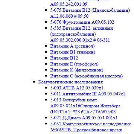
A09.05.242.001.09
5-075 Витамин В12 (Цианокобаламин)
A12.06.060 # 09.50
5-076 Фруктозамин A09.05.102
5-585 Витамин B12, активный
(холотранскобаламин)
A09.05.302.000.01x2 # 06-311
Витамин А (ретинол)
Витамин В1 (тиамин)
Витамин В12
Витамин Е (токоферол)
Витамин К (филлохинон)
Витамин С (аскорбиновая кислота)
Коагулогические исследования
5-003 АЧТВ А12.05.039x1
5-011 Антитромбин III А09.05.047x1
5-013 Билирубин комп
A09.05.021x1#Синдром Жильбера
(UGT1A1: *28 6TA>7TA)#75/08
5-021 Д-Димер А09.05.051.001x1
5-031 Коагулологическое исследование
№3(АЧТВ, Протромбиновое время