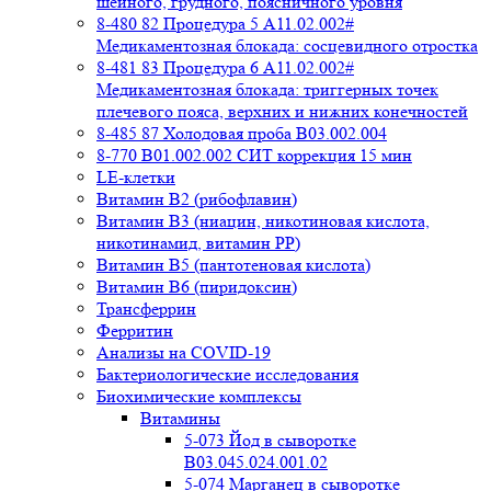
шейного, грудного, поясничного уровня
8-480 82 Процедура 5 A11.02.002#
Медикаментозная блокада: сосцевидного отростка
8-481 83 Процедура 6 A11.02.002#
Медикаментозная блокада: триггерных точек
плечевого пояса, верхних и нижних конечностей
8-485 87 Холодовая проба В03.002.004
8-770 B01.002.002 СИТ коррекция 15 мин
LE-клетки
Витамин В2 (рибофлавин)
Витамин В3 (ниацин, никотиновая кислота,
никотинамид, витамин PP)
Витамин В5 (пантотеновая кислота)
Витамин В6 (пиридоксин)
Трансферрин
Ферритин
Анализы на COVID-19
Бактериологические исследования
Биохимические комплексы
Витамины
5-073 Йод в сыворотке
B03.045.024.001.02
5-074 Марганец в сыворотке