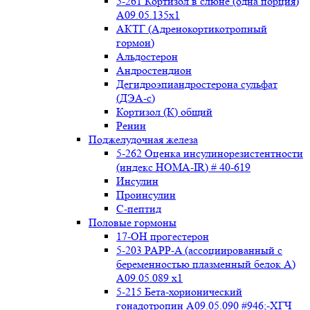
5-261 Кортизол в слюне (одна порция)
A09.05.135x1
АКТГ (Адренокортикотропный
гормон)
Альдостерон
Андростендион
Дегидроэпиандростерона сульфат
(ДЭА-с)
Кортизол (К) общий
Ренин
Поджелудочная железа
5-262 Оценка инсулинорезистентности
(индекс HOMA-IR) # 40-619
Инсулин
Проинсулин
С-пептид
Половые гормоны
17-ОН прогестерон
5-203 PAPP-A (ассоциированный с
беременностью плазменный белок А)
А09.05.089 x1
5-215 Бета-хорионический
гонадотропин А09.05.090 #946;-ХГЧ