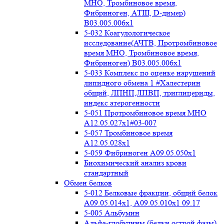
МНО, Тромбиновое время,
Фибриноген, АТIII, D-димер)
B03.005.006x1
5-032 Коагулологическое
исследование(АЧТВ, Протромбиновое
время МНО, Тромбиновое время,
Фибриноген) B03.005.006x1
5-033 Комплекс по оценке нарушений
липидного обмена 1 #Халестерин
общий, ЛПНП,ЛПВП, триглицериды,
индекс атерогенности
5-051 Протромбиновое время МНО
А12.05.027x1#03-007
5-057 Тромбиновое время
А12.05.028x1
5-059 Фибриноген А09.05.050x1
Биохимический анализ крови
стандартный
Обмен белков
5-012 Белковые фракции, общий белок
А09.05.014х1, А09.05.010х1 09.17
5-005 Альбумин
Альфа-глобулины (белки острой фазы)