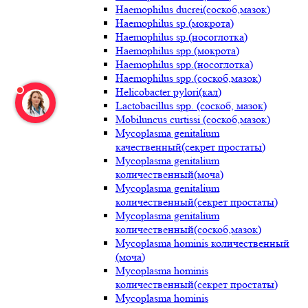
Haemophilus ducrei(соскоб,мазок)
Haemophilus sp.(мокрота)
Haemophilus sp.(носоглотка)
Haemophilus spp.(мокрота)
Haemophilus spp.(носоглотка)
Haemophilus spp.(соскоб,мазок)
Helicobacter pylori(кал)
Lactobacillus spp. (соскоб, мазок)
Mobiluncus curtissi (соскоб,мазок)
Mycoplasma genitalium
качественный(секрет простаты)
Mycoplasma genitalium
количественный(моча)
Mycoplasma genitalium
количественный(секрет простаты)
Mycoplasma genitalium
количественный(соскоб,мазок)
Mycoplasma hominis количественный
(моча)
Mycoplasma hominis
количественный(секрет простаты)
Mycoplasma hominis