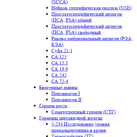
(SCCA)
Нейрон специфическая енолаза (NSE)
Простатоспецифический антиген
(ПСА, PSA) общий
Простатоспецифический антиген
(ПСА, PSA) свободный
Раково-эмбриональный антиген (РЭА,
КЭА)
Сyfra 21-1
СА 125
СА 15.3
СА 19.9
СА 242
СА 72-4
Биогенные амины
Пепсиноген I
Пепсиноген II
Гормон роста
Соматотропный гормон (СТГ)
Гормоны щитовидной железы
5-234 Исследование уровня
прокальцитонина в крови
Тиреоглобулин (ТГ)