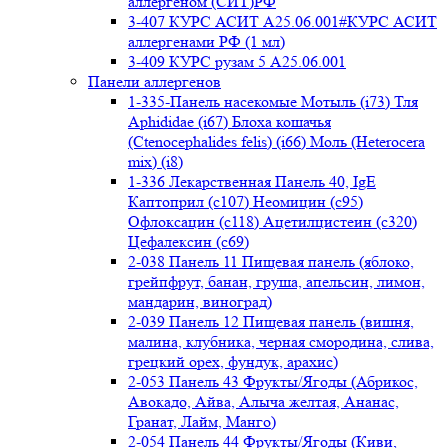
аллергеном (СИТ)РФ
3-407 КУРС АСИТ А25.06.001#КУРС АСИТ
аллергенами РФ (1 мл)
3-409 КУРС рузам 5 А25.06.001
Панели аллергенов
1-335-Панель насекомые Мотыль (i73) Тля
Aphididae (i67) Блоха кошачья
(Ctenocephalides felis) (i66) Моль (Heterocera
mix) (i8)
1-336 Лекарственная Панель 40, IgE
Каптоприл (с107) Неомицин (c95)
Офлоксацин (с118) Ацетилцистеин (с320)
Цефалексин (с69)
2-038 Панель 11 Пищевая панель (яблоко,
грейпфрут, банан, груша, апельсин, лимон,
мандарин, виноград)
2-039 Панель 12 Пищевая панель (вишня,
малина, клубника, черная смородина, слива,
грецкий орех, фундук, арахис)
2-053 Панель 43 Фрукты/Ягоды (Абрикос,
Авокадо, Айва, Алыча желтая, Ананас,
Гранат, Лайм, Манго)
2-054 Панель 44 Фрукты/Ягоды (Киви,