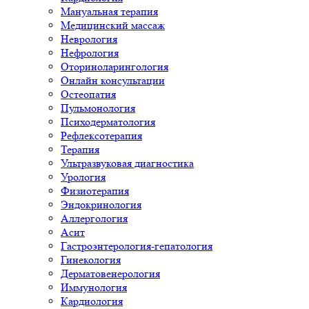
Мануальная терапия
Медицинский массаж
Неврология
Нефрология
Оториноларингология
Онлайн консультации
Остеопатия
Пульмонология
Психодерматология
Рефлексотерапия
Терапия
Ультразвуковая диагностика
Урология
Физиотерапия
Эндокринология
Аллергология
Асит
Гастроэнтерология-гепатология
Гинекология
Дерматовенерология
Иммунология
Кардиология