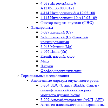
4-038 Интерлейкин-6
A12.05.133.000.01x1
4-114 Интерлейкин-8 A12.05.108
4-115 Интерлейкин-10 A12.05.109
Фактор некроза опухоли (ФНО)
Электролиты
5-027 Кальций (Ca)
5-028 Кальций (Ca)/Кальций
ионизированный
5-043 Магний (Mg)
5-066 Цинк (Zn)
Калий, натрий, хлор
Медь
Натрий
Фосфор неорганический
Гормональные исследования
Антигенные маркеры опухолевого роста
5-204 UBC (Urinary Bladder Cancer)
специффический антиген рака
мочевого пузыря (моча)
5-207 Альфафетопротеин (АФП, AFP)
Антиген плоскоклеточной карциномы