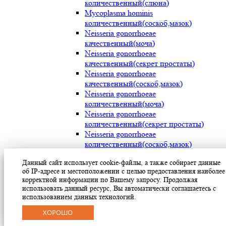
количественный(слюна)
Mycoplasma hominis
количественный(соскоб,мазок)
Neisseria gonorrhoeae
качественный(моча)
Neisseria gonorrhoeae
качественный(секрет простаты)
Neisseria gonorrhoeae
качественный(соскоб,мазок)
Neisseria gonorrhoeae
количественный(моча)
Neisseria gonorrhoeae
количественный(секрет простаты)
Neisseria gonorrhoeae
количественный(соскоб,мазок)
Streptococcus pyogenes (мокрота)
Данный сайт использует cookie-файлы, а также собирает данные
Streptococcus pyogenes (носоглотка)
об IP-адресе и местоположении с целью предоставления наиболее
Streptococcus pyogenes(мазок с раневой
корректной информации по Вашему запросу. Продолжая
поверхности)
использовать данный ресурс, Вы автоматически соглашаетесь с
Treponema pallidum(моча)
использованием данных технологий.
Treponema pallidum(секрет простаты)
ХОРОШО
Treponema pallidum(соскоб,мазок)
Ureaplasma parvum