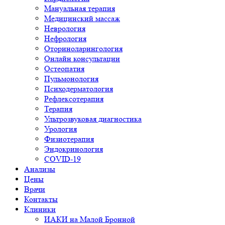
Мануальная терапия
Медицинский массаж
Неврология
Нефрология
Оториноларингология
Онлайн консультации
Остеопатия
Пульмонология
Психодерматология
Рефлексотерапия
Терапия
Ультрозвуковая диагностика
Урология
Физиотерапия
Эндокринология
COVID-19
Анализы
Цены
Врачи
Контакты
Клиники
ИАКИ на Малой Бронной