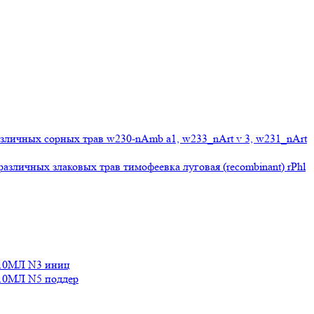
личных сорных трав w230-nAmb a1, w233_nArt v 3, w231_nArt
личных злаковых трав тимофеевка луговая (recombinant) rPhl
10МЛ N3 иниц
0МЛ N5 поддер