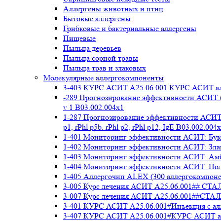
Аллергены животных и птиц
Бытовые аллергены
Грибковые и бактериальные аллергены
Пищевые
Пыльца деревьев
Пыльца сорной травы
Пыльца трав и злаковых
Молекулярные аллергокомпоненты
3-403 КУРС АСИТ А25.06.001 КУРС АСИТ ал
-289 Прогнозирование эффективности АСИТ (
v 1 В03.002.004x1
1-287 Прогнозирование эффективности АСИТ (
p1, rPhl p5b. rPhl p2, rPhl p12, IgE В03.002.004
1-401 Мониторинг эффективности АСИТ: Букоц
1-402 Мониторинг эффективности АСИТ: Злако
1-403 Мониторинг эффективности АСИТ: Амбр
1-404 Мониторинг эффективности АСИТ: Полы
1-405 Аллергочип ALEX (300 аллергокомпоне
3-005 Курс лечения АСИТ А25.06.001##
3-007 Курс лечения АСИТ А25.06.001##
3-401 КУРС АСИТ А25.06.001#Инъекция с а
3-407 КУРС АСИТ А25.06.001#КУРС АСИТ ал