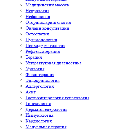
Медицинский массаж
Неврология
Нефрология
Оториноларингология
Онлайн консультации
Остеопатия
Пульмонология
Психодерматология
Рефлексотерапия
Терапия
Ультразвуковая диагностика
Урология
Физиотерапия
Эндокринология
Аллергология
Асит
Гастроэнтерология-гепатология
Гинекология
Дерматовенерология
Иммунология
Кардиология
Мануальная терапия