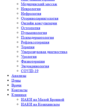
Медицинский массаж
Неврология
Нефрология
Оториноларингология
Онлайн консультации
Остеопатия
Пульмонология
Психодерматология
Рефлексотерапия
Терапия
Ультрозвуковая диагностика
Урология
Физиотерапия
Эндокринология
COVID-19
Анализы
Цены
Врачи
Контакты
Клиники
ИАКИ на Малой Бронной
ИАКИ на Козихинском