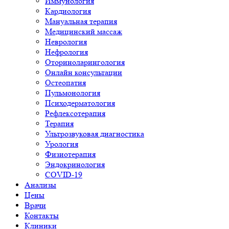
Иммунология
Кардиология
Мануальная терапия
Медицинский массаж
Неврология
Нефрология
Оториноларингология
Онлайн консультации
Остеопатия
Пульмонология
Психодерматология
Рефлексотерапия
Терапия
Ультрозвуковая диагностика
Урология
Физиотерапия
Эндокринология
COVID-19
Анализы
Цены
Врачи
Контакты
Клиники