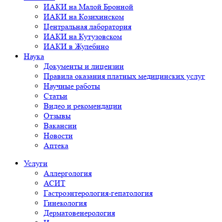
ИАКИ на Малой Бронной
ИАКИ на Козихинском
Центральная лаборатория
ИАКИ на Кутузовском
ИАКИ в Жулебино
Наука
Документы и лицензии
Правила оказания платных медицинских услуг
Научные работы
Статьи
Видео и рекомендации
Отзывы
Вакансии
Новости
Аптека
Услуги
Аллергология
АСИТ
Гастроэнтерология-гепатология
Гинекология
Дерматовенерология