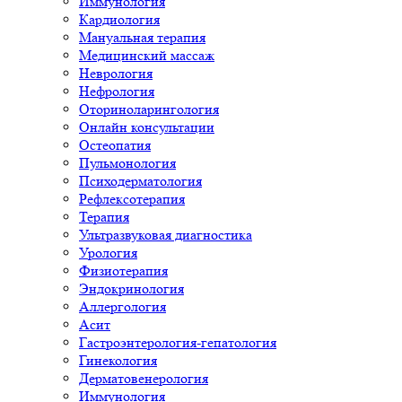
Иммунология
Кардиология
Мануальная терапия
Медицинский массаж
Неврология
Нефрология
Оториноларингология
Онлайн консультации
Остеопатия
Пульмонология
Психодерматология
Рефлексотерапия
Терапия
Ультразвуковая диагностика
Урология
Физиотерапия
Эндокринология
Аллергология
Асит
Гастроэнтерология-гепатология
Гинекология
Дерматовенерология
Иммунология