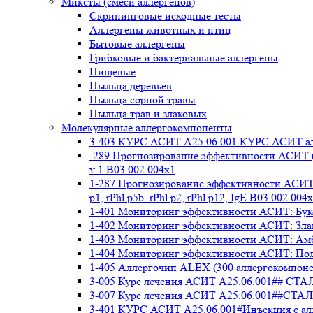
Миксты (смеси аллергенов)
Cкрининговые исходные тесты
Аллергены животных и птиц
Бытовые аллергены
Грибковые и бактериальные аллергены
Пищевые
Пыльца деревьев
Пыльца сорной травы
Пыльца трав и злаковых
Молекулярные аллергокомпоненты
3-403 КУРС АСИТ А25.06.001 КУРС АСИТ ал
-289 Прогнозирование эффективности АСИТ (
v 1 В03.002.004x1
1-287 Прогнозирование эффективности АСИТ (
p1, rPhl p5b. rPhl p2, rPhl p12, IgE В03.002.004
1-401 Мониторинг эффективности АСИТ: Букоц
1-402 Мониторинг эффективности АСИТ: Злако
1-403 Мониторинг эффективности АСИТ: Амбр
1-404 Мониторинг эффективности АСИТ: Полы
1-405 Аллергочип ALEX (300 аллергокомпоне
3-005 Курс лечения АСИТ А25.06.001##
3-007 Курс лечения АСИТ А25.06.001##
3-401 КУРС АСИТ А25.06.001#Инъекция с а