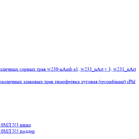
личных сорных трав w230-nAmb a1, w233_nArt v 3, w231_nArt
личных злаковых трав тимофеевка луговая (recombinant) rPhl
10МЛ N3 иниц
0МЛ N5 поддер