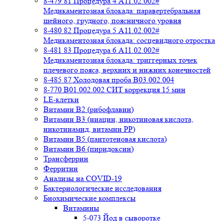
8-479 81 Процедура 4 A11.02.002#
Медикаментозная блокада: паравертебральная
шейного, грудного, поясничного уровня
8-480 82 Процедура 5 A11.02.002#
Медикаментозная блокада: сосцевидного отростка
8-481 83 Процедура 6 A11.02.002#
Медикаментозная блокада: триггерных точек
плечевого пояса, верхних и нижних конечностей
8-485 87 Холодовая проба В03.002.004
8-770 B01.002.002 СИТ коррекция 15 мин
LE-клетки
Витамин В2 (рибофлавин)
Витамин В3 (ниацин, никотиновая кислота,
никотинамид, витамин PP)
Витамин В5 (пантотеновая кислота)
Витамин В6 (пиридоксин)
Трансферрин
Ферритин
Анализы на COVID-19
Бактериологические исследования
Биохимические комплексы
Витамины
5-073 Йод в сыворотке