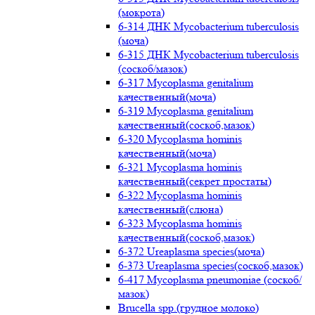
(мокрота)
6-314 ДНК Mycobacterium tuberculosis
(моча)
6-315 ДНК Mycobacterium tuberculosis
(соскоб/мазок)
6-317 Mycoplasma genitalium
качественный(моча)
6-319 Mycoplasma genitalium
качественный(соскоб,мазок)
6-320 Mycoplasma hominis
качественный(моча)
6-321 Mycoplasma hominis
качественный(секрет простаты)
6-322 Mycoplasma hominis
качественный(слюна)
6-323 Mycoplasma hominis
качественный(соскоб,мазок)
6-372 Ureaplasma species(моча)
6-373 Ureaplasma species(соскоб,мазок)
6-417 Mycoplasma pneumoniae (соскоб/
мазок)
Brucella spp.(грудное молоко)