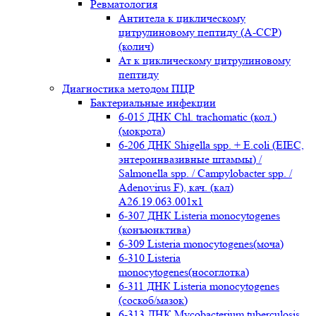
Ревматология
Антитела к циклическому
цитрулиновому пептиду (A-ССР)
(колич)
Ат к циклическому цитрулиновому
пептиду
Диагностика методом ПЦР
Бактериальные инфекции
6-015 ДНК Chl. trachomatic (кол.)
(мокрота)
6-206 ДНК Shigella spp. + E.coli (EIEC,
энтероинвазивные штаммы) /
Salmonella spp. / Campylobacter spp. /
Adenovirus F), кач. (кал)
A26.19.063.001x1
6-307 ДНК Listeria monocytogenes
(конъюнктива)
6-309 Listeria monocytogenes(моча)
6-310 Listeria
monocytogenes(носоглотка)
6-311 ДНК Listeria monocytogenes
(соскоб/мазок)
6-313 ДНК Mycobacterium tuberculosis