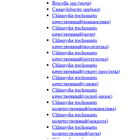
Brucella spp.(моча)
Campylobacter spp(кал)
Chlamydia trachomatis
качественный(коньюктива)
Chlamydia trachomatis
качественный(моча)
Chlamydia trachomatis
качественный(носоглотка)
Chlamydia trachomatis
качественный(ротоглотка)
Chlamydia trachomatis
качественный(секрет простаты)
Chlamydia trachomatis
качественный(слюна)
Chlamydia trachomatis
качественный(соскоб,мазок)
Chlamydia trachomatis
количественный(коньюктива)
Chlamydia trachomatis
количественный(мокрота)
Chlamydia trachomatis
количественный(моча)