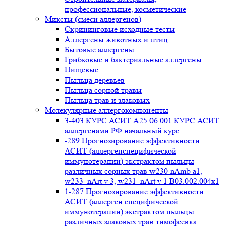
профессиональные, косметические
Миксты (смеси аллергенов)
Cкрининговые исходные тесты
Аллергены животных и птиц
Бытовые аллергены
Грибковые и бактериальные аллергены
Пищевые
Пыльца деревьев
Пыльца сорной травы
Пыльца трав и злаковых
Молекулярные аллергокомпоненты
3-403 КУРС АСИТ А25.06.001 КУРС АСИТ
аллергенами РФ начальный курс
-289 Прогнозирование эффективности
АСИТ (аллергенспецифической
иммунотерапии) экстрактом пыльцы
различных сорных трав w230-nAmb a1,
w233_nArt v 3, w231_nArt v 1 В03.002.004x1
1-287 Прогнозирование эффективности
АСИТ (аллерген специфической
иммунотерапии) экстрактом пыльцы
различных злаковых трав тимофеевка