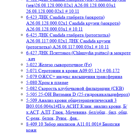
(зев)26.08.128.000.02x1 A26.08.128.000.03x1
26.08.128.000.02x1 # 10.11
6-423 ДНК Candida глабрата (мокрота)
A26.08.128.000.02x1 Candida крузеи (мокрота)
A26.08.128.000.03x1 # 10.11
6-425 ДНК Candida глабрата (ротоглотка)
A26.08.117.000.02x1 ДНК Candida крузеи
(ротоглотка) A26.08.117.000.03x1 # 10.11
6-427 ДНК Пситтакоз (Chlamydia psittaci) в мокроте
, кач
5-022 Железо сывороточное (Fe)
5-071 Серотонин в крови A09.05.124 # 08-172
5-079 ОЖСС+ индекс насыщения трансферина
5-080 Хром в плазме
5-082 Скорость клубочковой фильтрации (СКВ)
5-505 25-ОН Витамин D (25-гидрокикальциферол)
5-509 Анализ крови общетерапевтический 3
B03.016.004x1#П/о АСИТ:Клин. анализ крови, Б/
х:АСТ, АЛТ, Глюк.,Мочевина, бел/общ., бил, общ,
C-реак, белок, Ревм., фак.,
8-409 10 Забор анализов A11.01.001# Биопсия
кожи