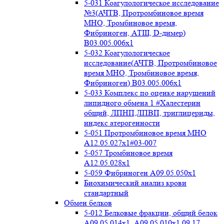
5-031 Коагулологическое исследование
№3(АЧТВ, Протромбиновое время
МНО, Тромбиновое время,
Фибриноген, АТIII, D-димер)
B03.005.006x1
5-032 Коагулологическое
исследование(АЧТВ, Протромбиновое
время МНО, Тромбиновое время,
Фибриноген) B03.005.006x1
5-033 Комплекс по оценке нарушений
липидного обмена 1 #Халестерин
общий, ЛПНП,ЛПВП, триглицериды,
индекс атерогенности
5-051 Протромбиновое время МНО
А12.05.027x1#03-007
5-057 Тромбиновое время
А12.05.028x1
5-059 Фибриноген А09.05.050x1
Биохимический анализ крови
стандартный
Обмен белков
5-012 Белковые фракции, общий белок
А09.05.014х1, А09.05.010х1 09.17