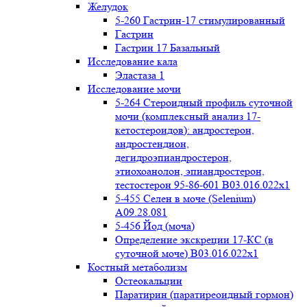
Желудок
5-260 Гастрин-17 стимулированный
Гастрин
Гастрин 17 Базальный
Исследование кала
Эластаза 1
Исследование мочи
5-264 Стероидный профиль суточной
мочи (комплексный анализ 17-
кетостероидов): андростерон,
андростендион,
дегидроэпиандростерон,
этиохоанолон, эпиандростерон,
тестостерон 95-86-601 B03.016.022x1
5-455 Селен в моче (Selenium)
A09.28.081
5-456 Йод (моча)
Определение экскреции 17-КС (в
суточной моче) B03.016.022x1
Костный метаболизм
Остеокальцин
Паратирин (паратиреоидный гормон)