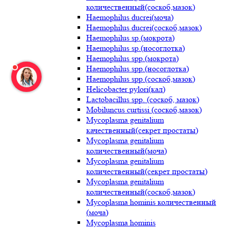
количественный(соскоб,мазок)
Haemophilus ducrei(моча)
Haemophilus ducrei(соскоб,мазок)
Haemophilus sp.(мокрота)
Haemophilus sp.(носоглотка)
Haemophilus spp.(мокрота)
Haemophilus spp.(носоглотка)
Haemophilus spp.(соскоб,мазок)
Helicobacter pylori(кал)
Lactobacillus spp. (соскоб, мазок)
Mobiluncus curtissi (соскоб,мазок)
Mycoplasma genitalium
качественный(секрет простаты)
Mycoplasma genitalium
количественный(моча)
Mycoplasma genitalium
количественный(секрет простаты)
Mycoplasma genitalium
количественный(соскоб,мазок)
Mycoplasma hominis количественный
(моча)
Mycoplasma hominis