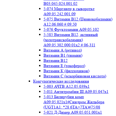
B03.045.024.001.02
5-074 Марганец в сыворотке
A09.05.242.001.09
5-075 Витамин В12 (Цианокобаламин)
A12.06.060 # 09.50
5-076 Фруктозамин A09.05.102
5-585 Витамин B12, активный
(холотранскобаламин)
A09.05.302.000.01x2 # 06-311
Витамин А (ретинол)
Витамин В1 (тиамин)
Витамин В12
Витамин Е (токоферол)
Витамин К (филлохинон)
Витамин С (аскорбиновая кислота)
Коагулогические исследования
5-003 АЧТВ А12.05.039x1
5-011 Антитромбин III А09.05.047x1
5-013 Билирубин комп
A09.05.021x1#Синдром Жильбера
(UGT1A1: *28 6TA>7TA)#75/08
5-021 Д-Димер А09.05.051.001x1