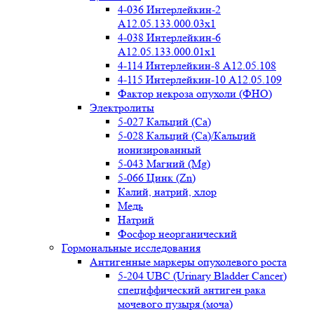
4-036 Интерлейкин-2
A12.05.133.000.03x1
4-038 Интерлейкин-6
A12.05.133.000.01x1
4-114 Интерлейкин-8 A12.05.108
4-115 Интерлейкин-10 A12.05.109
Фактор некроза опухоли (ФНО)
Электролиты
5-027 Кальций (Ca)
5-028 Кальций (Ca)/Кальций
ионизированный
5-043 Магний (Mg)
5-066 Цинк (Zn)
Калий, натрий, хлор
Медь
Натрий
Фосфор неорганический
Гормональные исследования
Антигенные маркеры опухолевого роста
5-204 UBC (Urinary Bladder Cancer)
специффический антиген рака
мочевого пузыря (моча)