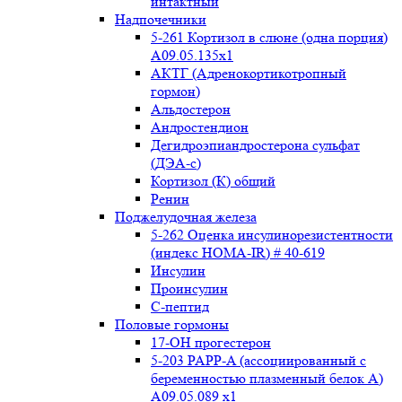
интактный
Надпочечники
5-261 Кортизол в слюне (одна порция)
A09.05.135x1
АКТГ (Адренокортикотропный
гормон)
Альдостерон
Андростендион
Дегидроэпиандростерона сульфат
(ДЭА-с)
Кортизол (К) общий
Ренин
Поджелудочная железа
5-262 Оценка инсулинорезистентности
(индекс HOMA-IR) # 40-619
Инсулин
Проинсулин
С-пептид
Половые гормоны
17-ОН прогестерон
5-203 PAPP-A (ассоциированный с
беременностью плазменный белок А)
А09.05.089 x1