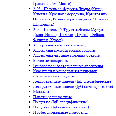
Гранат, Лайм, Манго)
2-054 Панель 44 Фрукты/Ягоды (Киви,
Клюква, Красная смородина, Крыжовник,
Облепиха, Рябина черноплодная, Черника,
Шиповник)
2-055 Панель 45 Фрукты/Ягоды (Арбуз,
Дыня, Инжир, Памело, Персик, Фейхоа,
Финики, Хурма)
Аллергены животных и птиц
Аллергены косметических средств
Аллергены чистяще-моющих средств
Бытовые аллергены
Грибковые и бактериальные аллергены
Красители и консерванты пищевых
косметических средств
Лекарственные панели (IgE специфические)
Лекарственные панели (IgG специфические)
Металлы
Панели расширенные
Пищевые (IgE специфические)
Пищевые (IgG специфические)
Профессиональные аллергены