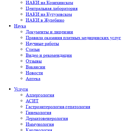
ИАКИ на Козихинском
Центральная лаборатория
ИАКИ на Кутузовском
ИАКИ в Жулебино
Наука
Документы и лицензии
Правила оказания платных медицинских услуг
Научные работы
Статьи
Видео и рекомендации
Отзывы
Вакансии
Новости
Аптека
Услуги
Аллергология
АСИТ
Гастроэнтерология-гепатология
Гинекология
Дерматовенерология
Иммунология
Кардиология