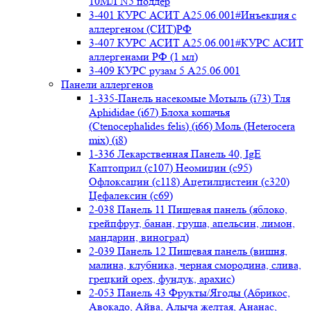
10МЛ N5 поддер
3-401 КУРС АСИТ А25.06.001#Инъекция с
аллергеном (СИТ)РФ
3-407 КУРС АСИТ А25.06.001#КУРС АСИТ
аллергенами РФ (1 мл)
3-409 КУРС рузам 5 А25.06.001
Панели аллергенов
1-335-Панель насекомые Мотыль (i73) Тля
Aphididae (i67) Блоха кошачья
(Ctenocephalides felis) (i66) Моль (Heterocera
mix) (i8)
1-336 Лекарственная Панель 40, IgE
Каптоприл (с107) Неомицин (c95)
Офлоксацин (с118) Ацетилцистеин (с320)
Цефалексин (с69)
2-038 Панель 11 Пищевая панель (яблоко,
грейпфрут, банан, груша, апельсин, лимон,
мандарин, виноград)
2-039 Панель 12 Пищевая панель (вишня,
малина, клубника, черная смородина, слива,
грецкий орех, фундук, арахис)
2-053 Панель 43 Фрукты/Ягоды (Абрикос,
Авокадо, Айва, Алыча желтая, Ананас,