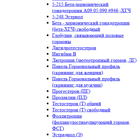
5-215 Бета-хорионический
гонадотропин А09.05.090 #946;-ХГЧ
5-248 Эстриол
Бета - хорионический гонадотропин
(бета-ХГЧ) свободный
Глобулин, связывающий половые
гормоны
Дигидротестостерон
Ингибин В
Лютропин (лютеотропный гормон, ЛГ)
Панель Гормональный профиль
(скрининг для женщин)
Панель Гормональный профиль
(скрининг для мужчин)
Прогестерон (ПГ)
Пролактин (ПЛ)
Тестостерон (Т) общий
Тестостерон (Т) свободный
Фоллитропин
(фолликулостимулирующий гормон,
ФСГ)
Эстрадиол (Э)