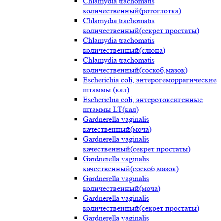
Chlamydia trachomatis
количественный(ротоглотка)
Chlamydia trachomatis
количественный(секрет простаты)
Chlamydia trachomatis
количественный(слюна)
Chlamydia trachomatis
количественный(соскоб,мазок)
Escherichia coli, энтерогеморрагические
штаммы (кал)
Escherichia coli, энтеротоксигенные
штаммы LT(кал)
Gardnerella vaginalis
качественный(моча)
Gardnerella vaginalis
качественный(секрет простаты)
Gardnerella vaginalis
качественный(соскоб,мазок)
Gardnerella vaginalis
количественный(моча)
Gardnerella vaginalis
количественный(секрет простаты)
Gardnerella vaginalis