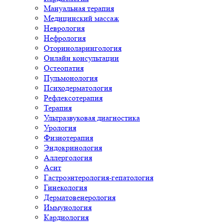
Мануальная терапия
Медицинский массаж
Неврология
Нефрология
Оториноларингология
Онлайн консультации
Остеопатия
Пульмонология
Психодерматология
Рефлексотерапия
Терапия
Ультразвуковая диагностика
Урология
Физиотерапия
Эндокринология
Аллергология
Асит
Гастроэнтерология-гепатология
Гинекология
Дерматовенерология
Иммунология
Кардиология