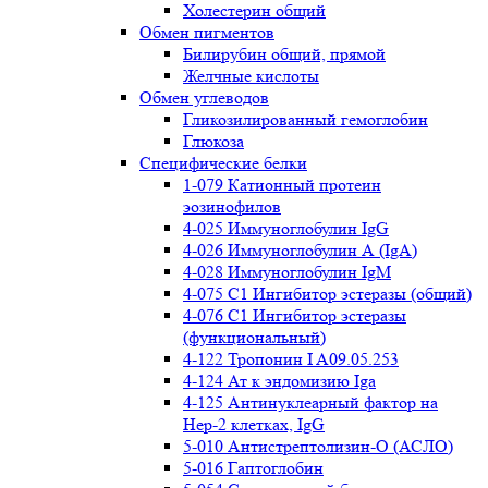
Холестерин общий
Обмен пигментов
Билирубин общий, прямой
Желчные кислоты
Обмен углеводов
Гликозилированный гемоглобин
Глюкоза
Специфические белки
1-079 Катионный протеин
эозинофилов
4-025 Иммуноглобулин IgG
4-026 Иммуноглобулин А (IgA)
4-028 Иммуноглобулин IgM
4-075 С1 Ингибитор эстеразы (общий)
4-076 С1 Ингибитор эстеразы
(функциональный)
4-122 Тропонин I A09.05.253
4-124 Ат к эндомизию Iga
4-125 Антинуклеарный фактор на
Нер-2 клетках, IgG
5-010 Антистрептолизин-О (АСЛО)
5-016 Гаптоглобин