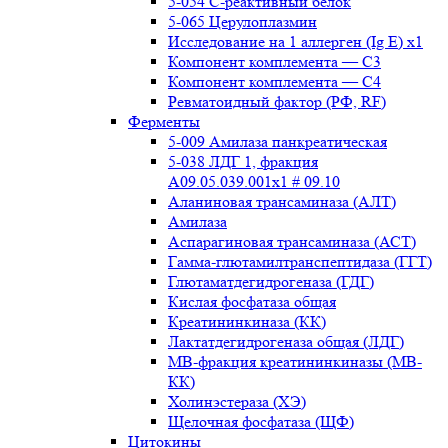
5-054 С-реактивный белок
5-065 Церулоплазмин
Исследование на 1 аллерген (Ig E) x1
Компонент комплемента — С3
Компонент комплемента — С4
Ревматоидный фактор (РФ, RF)
Ферменты
5-009 Амилаза панкреатическая
5-038 ЛДГ 1, фракция
A09.05.039.001x1 # 09.10
Аланиновая трансаминаза (АЛТ)
Амилаза
Аспарагиновая трансаминаза (АСТ)
Гамма-глютамилтранспептидаза (ГГТ)
Глютаматдегидрогеназа (ГДГ)
Кислая фосфатаза общая
Креатининкиназа (КК)
Лактатдегидрогеназа общая (ЛДГ)
МВ-фракция креатининкиназы (МВ-
КК)
Холинэстераза (ХЭ)
Щелочная фосфатаза (ЩФ)
Цитокины