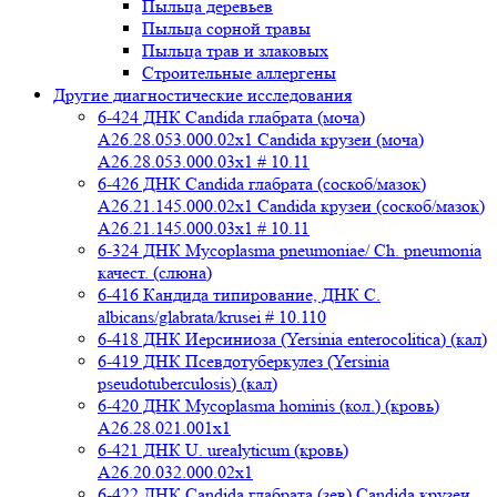
Пыльца деревьев
Пыльца сорной травы
Пыльца трав и злаковых
Строительные аллергены
Другие диагностические исследования
6-424 ДНК Candida глабрата (моча)
A26.28.053.000.02x1 Candida крузеи (моча)
A26.28.053.000.03x1 # 10.11
6-426 ДНК Candida глабрата (соскоб/мазок)
A26.21.145.000.02x1 Candida крузеи (соскоб/мазок)
A26.21.145.000.03x1 # 10.11
6-324 ДНК Mycoplasma pneumoniae/ Ch. pneumonia
качест. (слюна)
6-416 Кандида типирование, ДНК C.
albicans/glabrata/krusei # 10.110
6-418 ДНК Иерсиниоза (Yersinia enterocolitica) (кал)
6-419 ДНК Псевдотуберкулез (Yersinia
pseudotuberculosis) (кал)
6-420 ДНК Mycoplasma hominis (кол.) (кровь)
A26.28.021.001x1
6-421 ДНК U. urealyticum (кровь)
A26.20.032.000.02х1
6-422 ДНК Candida глабрата (зев) Candida крузеи