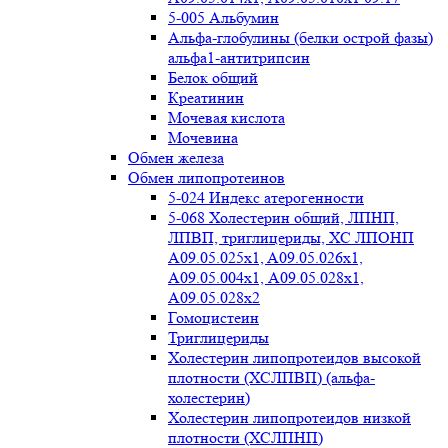
5-005 Альбумин
Альфа-глобулины (белки острой фазы)
альфа1-антитрипсин
Белок общий
Креатинин
Мочевая кислота
Мочевина
Обмен железа
Обмен липопротеинов
5-024 Индекс атерогенности
5-068 Холестерин общий, ЛПНП,
ЛПВП, триглицериды, ХС ЛПОНП
А09.05.025x1, A09.05.026х1,
А09.05.004х1, А09.05.028х1,
А09.05.028х2
Гомоцистеин
Триглицериды
Холестерин липопротеидов высокой
плотности (ХСЛПВП) (альфа-
холестерин)
Холестерин липопротеидов низкой
плотности (ХСЛПНП)