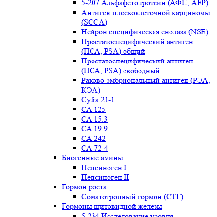
5-207 Альфафетопротеин (АФП, AFP)
Антиген плоскоклеточной карциномы
(SCCA)
Нейрон специфическая енолаза (NSE)
Простатоспецифический антиген
(ПСА, PSA) общий
Простатоспецифический антиген
(ПСА, PSA) свободный
Раково-эмбриональный антиген (РЭА,
КЭА)
Сyfra 21-1
СА 125
СА 15.3
СА 19.9
СА 242
СА 72-4
Биогенные амины
Пепсиноген I
Пепсиноген II
Гормон роста
Соматотропный гормон (СТГ)
Гормоны щитовидной железы
5-234 Исследование уровня