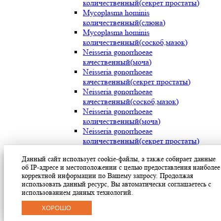
количественный(секрет простаты)
Mycoplasma hominis
количественный(слюна)
Mycoplasma hominis
количественный(соскоб,мазок)
Neisseria gonorrhoeae
качественный(моча)
Neisseria gonorrhoeae
качественный(секрет простаты)
Neisseria gonorrhoeae
качественный(соскоб,мазок)
Neisseria gonorrhoeae
количественный(моча)
Neisseria gonorrhoeae
количественный(секрет простаты)
Neisseria gonorrhoeae
Данный сайт использует cookie-файлы, а также собирает данные
количественный(соскоб,мазок)
об IP-адресе и местоположении с целью предоставления наиболее
Streptococcus pyogenes (мокрота)
корректной информации по Вашему запросу. Продолжая
Streptococcus pyogenes (носоглотка)
использовать данный ресурс, Вы автоматически соглашаетесь с
Streptococcus pyogenes(мазок с раневой
использованием данных технологий.
поверхности)
ХОРОШО
Treponema pallidum(моча)
Treponema pallidum(секрет простаты)