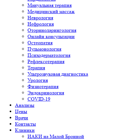
Мануальная терапия
Медицинский массаж
Неврология
Нефрология
Оториноларингология
Онлайн консультации
Остеопатия
Пульмонология
Психодерматология
Рефлексотерапия
Терапия
Ультрозвуковая диагностика
Урология
Физиотерапия
Эндокринология
COVID-19
Анализы
Цены
Врачи
Контакты
Клиники
ИАКИ на Малой Бронной