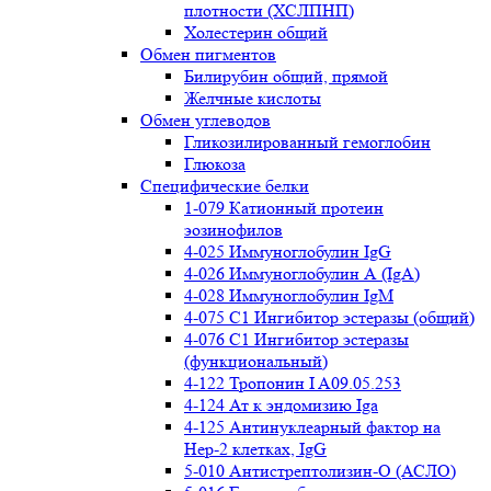
плотности (ХСЛПНП)
Холестерин общий
Обмен пигментов
Билирубин общий, прямой
Желчные кислоты
Обмен углеводов
Гликозилированный гемоглобин
Глюкоза
Специфические белки
1-079 Катионный протеин
эозинофилов
4-025 Иммуноглобулин IgG
4-026 Иммуноглобулин А (IgA)
4-028 Иммуноглобулин IgM
4-075 С1 Ингибитор эстеразы (общий)
4-076 С1 Ингибитор эстеразы
(функциональный)
4-122 Тропонин I A09.05.253
4-124 Ат к эндомизию Iga
4-125 Антинуклеарный фактор на
Нер-2 клетках, IgG
5-010 Антистрептолизин-О (АСЛО)