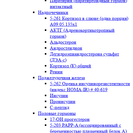
Паратирин (паратиреоидный гормон)
интактный
Надпочечники
5-261 Кортизол в слюне (одна порция)
A09.05.135x1
АКТГ (Адренокортикотропный
гормон)
Альдостерон
Андростендион
Дегидроэпиандростерона сульфат
(ДЭА-с)
Кортизол (К) общий
Ренин
Поджелудочная железа
5-262 Оценка инсулинорезистентности
(индекс HOMA-IR) # 40-619
Инсулин
Проинсулин
С-пептид
Половые гормоны
17-ОН прогестерон
5-203 PAPP-A (ассоциированный с
беременностью плазменный белок А)