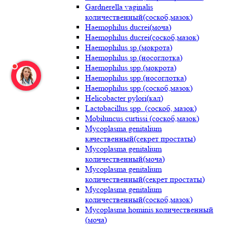
Gardnerella vaginalis
количественный(соскоб,мазок)
Haemophilus ducrei(моча)
Haemophilus ducrei(соскоб,мазок)
Haemophilus sp.(мокрота)
Haemophilus sp.(носоглотка)
Haemophilus spp.(мокрота)
Haemophilus spp.(носоглотка)
Haemophilus spp.(соскоб,мазок)
Helicobacter pylori(кал)
Lactobacillus spp. (соскоб, мазок)
Mobiluncus curtissi (соскоб,мазок)
Mycoplasma genitalium
качественный(секрет простаты)
Mycoplasma genitalium
количественный(моча)
Mycoplasma genitalium
количественный(секрет простаты)
Mycoplasma genitalium
количественный(соскоб,мазок)
Mycoplasma hominis количественный
(моча)