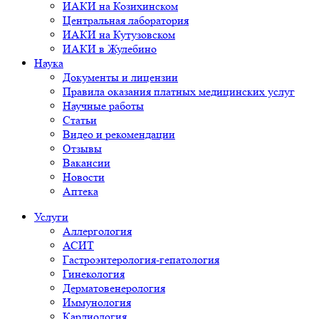
ИАКИ на Козихинском
Центральная лаборатория
ИАКИ на Кутузовском
ИАКИ в Жулебино
Наука
Документы и лицензии
Правила оказания платных медицинских услуг
Научные работы
Статьи
Видео и рекомендации
Отзывы
Вакансии
Новости
Аптека
Услуги
Аллергология
АСИТ
Гастроэнтерология-гепатология
Гинекология
Дерматовенерология
Иммунология
Кардиология