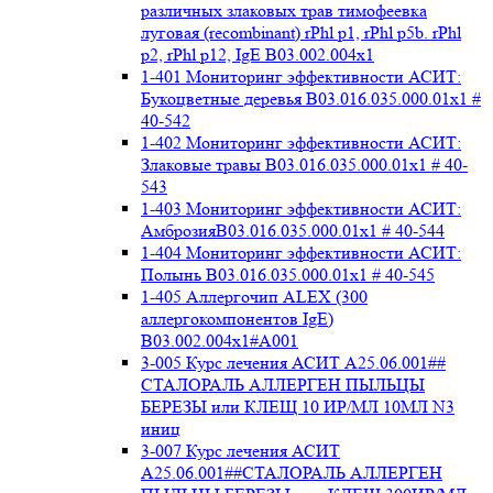
различных злаковых трав тимофеевка
луговая (recombinant) rPhl p1, rPhl p5b. rPhl
p2, rPhl p12, IgE В03.002.004x1
1-401 Мониторинг эффективности АСИТ:
Букоцветные деревья B03.016.035.000.01x1 #
40-542
1-402 Мониторинг эффективности АСИТ:
Злаковые травы B03.016.035.000.01x1 # 40-
543
1-403 Мониторинг эффективности АСИТ:
АмброзияB03.016.035.000.01x1 # 40-544
1-404 Мониторинг эффективности АСИТ:
Полынь B03.016.035.000.01x1 # 40-545
1-405 Аллергочип ALEX (300
аллергокомпонентов IgE)
В03.002.004x1#А001
3-005 Курс лечения АСИТ А25.06.001##
СТАЛОРАЛЬ АЛЛЕРГЕН ПЫЛЬЦЫ
БЕРЕЗЫ или КЛЕЩ 10 ИР/МЛ 10МЛ N3
иниц
3-007 Курс лечения АСИТ
А25.06.001##СТАЛОРАЛЬ АЛЛЕРГЕН