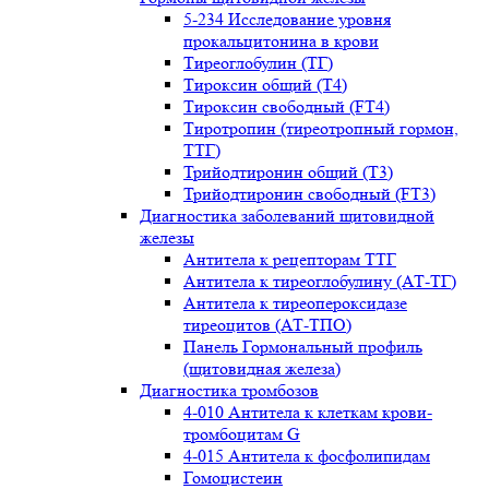
5-234 Исследование уровня
прокальцитонина в крови
Тиреоглобулин (ТГ)
Тироксин общий (Т4)
Тироксин свободный (FT4)
Тиротропин (тиреотропный гормон,
ТТГ)
Трийодтиронин общий (Т3)
Трийодтиронин свободный (FT3)
Диагностика заболеваний щитовидной
железы
Антитела к рецепторам ТТГ
Антитела к тиреоглобулину (АТ-ТГ)
Антитела к тиреопероксидазе
тиреоцитов (АТ-ТПО)
Панель Гормональный профиль
(щитовидная железа)
Диагностика тромбозов
4-010 Антитела к клеткам крови-
тромбоцитам G
4-015 Антитела к фосфолипидам
Гомоцистеин