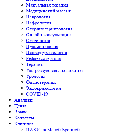
Мануальная терапия
Медицинский массаж
Неврология
Нефрология
Оториноларингология
Онлайн консультации
Остеопатия
Пульмонология
Психодерматология
Рефлексотерапия
Терапия
Ультрозвуковая диагностика
Урология
Физиотерапия
Эндокринология
COVID-19
Анализы
Цены
Врачи
Контакты
Клиники
ИАКИ на Малой Бронной