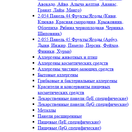
Авокадо, Айва, Алыча желтая, Ананас,
Гранат, Лайм, Манго)
2-054 Панель 44 Фрукты/Ягоды (Киви,
Клюква, Красная смородина, Крыжовник,
Облепиха, Рябина черноплодная, Черника,
Шиповник)
2-055 Панель 45 Фрукты/Ягоды (Арбуз,
Дыня, Инжир, Памело, Персик, Фейхоа,
Финики, Хурма)
Аллергены животных и птиц
Аллергены косметических средств
Аллергены чистяще-моющих средств
Бытовые аллергены
Грибковые и бактериальные аллергены
Красители и консерванты пищевых
косметических средств
Лекарственные панели (IgE специфические)
Лекарственные панели (IgG специфические)
Металлы
Панели расширенные
Пищевые (IgE специфические)
Пищевые (IgG специфические)