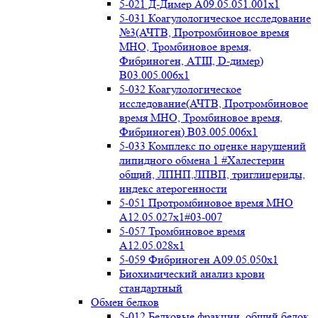
5-021 Д-Димер А09.05.051.001x1
5-031 Коагулологическое исследование
№3(АЧТВ, Протромбиновое время
МНО, Тромбиновое время,
Фибриноген, АТIII, D-димер)
B03.005.006x1
5-032 Коагулологическое
исследование(АЧТВ, Протромбиновое
время МНО, Тромбиновое время,
Фибриноген) B03.005.006x1
5-033 Комплекс по оценке нарушений
липидного обмена 1 #Халестерин
общий, ЛПНП,ЛПВП, триглицериды,
индекс атерогенности
5-051 Протромбиновое время МНО
А12.05.027x1#03-007
5-057 Тромбиновое время
А12.05.028x1
5-059 Фибриноген А09.05.050x1
Биохимический анализ крови
стандартный
Обмен белков
5-012 Белковые фракции, общий белок