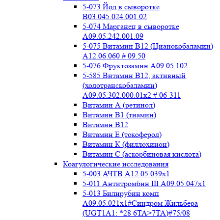
5-073 Йод в сыворотке
B03.045.024.001.02
5-074 Марганец в сыворотке
A09.05.242.001.09
5-075 Витамин В12 (Цианокобаламин)
A12.06.060 # 09.50
5-076 Фруктозамин A09.05.102
5-585 Витамин B12, активный
(холотранскобаламин)
A09.05.302.000.01x2 # 06-311
Витамин А (ретинол)
Витамин В1 (тиамин)
Витамин В12
Витамин Е (токоферол)
Витамин К (филлохинон)
Витамин С (аскорбиновая кислота)
Коагулогические исследования
5-003 АЧТВ А12.05.039x1
5-011 Антитромбин III А09.05.047x1
5-013 Билирубин комп
A09.05.021x1#Синдром Жильбера
(UGT1A1: *28 6TA>7TA)#75/08