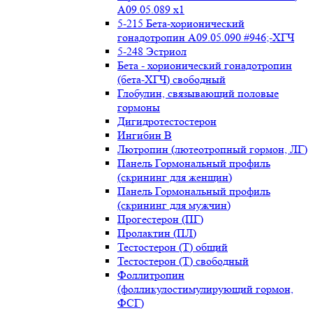
А09.05.089 x1
5-215 Бета-хорионический
гонадотропин А09.05.090 #946;-ХГЧ
5-248 Эстриол
Бета - хорионический гонадотропин
(бета-ХГЧ) свободный
Глобулин, связывающий половые
гормоны
Дигидротестостерон
Ингибин В
Лютропин (лютеотропный гормон, ЛГ)
Панель Гормональный профиль
(скрининг для женщин)
Панель Гормональный профиль
(скрининг для мужчин)
Прогестерон (ПГ)
Пролактин (ПЛ)
Тестостерон (Т) общий
Тестостерон (Т) свободный
Фоллитропин
(фолликулостимулирующий гормон,
ФСГ)