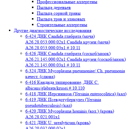
Профессиональные аллергены
Пыльца деревьев
Пыльца сорной травы
Пыльца трав и злаковых
Строительные аллергены
Другие диагностические исследования
6-424 ДНК Candida глабрата (моча)
A26.28.053.000.02x1 Candida крузеи (моча)
A26.28.053.000.03x1 # 10.11
6-426 ДНК Candida глабрата (соскоб/мазок)
A26.21.145.000.02x1 Candida крузеи (соскоб/мазок)
A26.21.145.000.03x1 # 10.11
6-324 ДНК Mycoplasma pneumoniae/ Ch. pneumonia
качест. (слюна)
6-416 Кандида типирование, ДНК C.
albicans/glabrata/krusei # 10.110
6-418 ДНК Иерсиниоза (Yersinia enterocolitica) (кал)
6-419 ДНК Псевдотуберкулез (Yersinia
pseudotuberculosis) (кал)
6-420 ДНК Mycoplasma hominis (кол.) (кровь)
A26.28.021.001x1
6-421 ДНК U. urealyticum (кровь)
A26.20.032.000.02х1