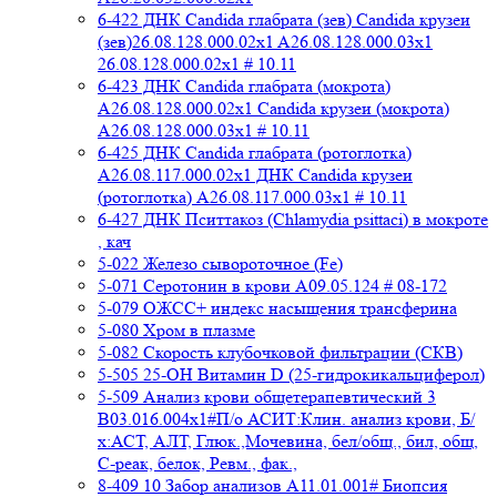
6-422 ДНК Candida глабрата (зев) Candida крузеи
(зев)26.08.128.000.02x1 A26.08.128.000.03x1
26.08.128.000.02x1 # 10.11
6-423 ДНК Candida глабрата (мокрота)
A26.08.128.000.02x1 Candida крузеи (мокрота)
A26.08.128.000.03x1 # 10.11
6-425 ДНК Candida глабрата (ротоглотка)
A26.08.117.000.02x1 ДНК Candida крузеи
(ротоглотка) A26.08.117.000.03x1 # 10.11
6-427 ДНК Пситтакоз (Chlamydia psittaci) в мокроте
, кач
5-022 Железо сывороточное (Fe)
5-071 Серотонин в крови A09.05.124 # 08-172
5-079 ОЖСС+ индекс насыщения трансферина
5-080 Хром в плазме
5-082 Скорость клубочковой фильтрации (СКВ)
5-505 25-ОН Витамин D (25-гидрокикальциферол)
5-509 Анализ крови общетерапевтический 3
B03.016.004x1#П/о АСИТ:Клин. анализ крови, Б/
х:АСТ, АЛТ, Глюк.,Мочевина, бел/общ., бил, общ,
C-реак, белок, Ревм., фак.,
8-409 10 Забор анализов A11.01.001# Биопсия