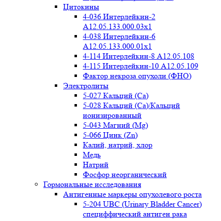
Цитокины
4-036 Интерлейкин-2
A12.05.133.000.03x1
4-038 Интерлейкин-6
A12.05.133.000.01x1
4-114 Интерлейкин-8 A12.05.108
4-115 Интерлейкин-10 A12.05.109
Фактор некроза опухоли (ФНО)
Электролиты
5-027 Кальций (Ca)
5-028 Кальций (Ca)/Кальций
ионизированный
5-043 Магний (Mg)
5-066 Цинк (Zn)
Калий, натрий, хлор
Медь
Натрий
Фосфор неорганический
Гормональные исследования
Антигенные маркеры опухолевого роста
5-204 UBC (Urinary Bladder Cancer)
специффический антиген рака