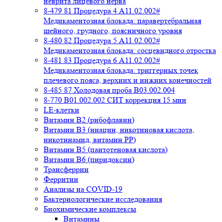
неврита лицевого нерва
8-479 81 Процедура 4 A11.02.002#
Медикаментозная блокада: паравертебральная
шейного, грудного, поясничного уровня
8-480 82 Процедура 5 A11.02.002#
Медикаментозная блокада: сосцевидного отростка
8-481 83 Процедура 6 A11.02.002#
Медикаментозная блокада: триггерных точек
плечевого пояса, верхних и нижних конечностей
8-485 87 Холодовая проба В03.002.004
8-770 B01.002.002 СИТ коррекция 15 мин
LE-клетки
Витамин В2 (рибофлавин)
Витамин В3 (ниацин, никотиновая кислота,
никотинамид, витамин PP)
Витамин В5 (пантотеновая кислота)
Витамин В6 (пиридоксин)
Трансферрин
Ферритин
Анализы на COVID-19
Бактериологические исследования
Биохимические комплексы
Витамины