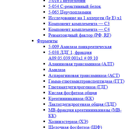
5-016 Гаптоглобин
5-054 С-реактивный белок
5-065 Церулоплазмин
Исследование на 1 аллерген (Ig E) x1
Компонент комплемента — С3
Компонент комплемента — С4
Ревматоидный фактор (РФ, RF)
Ферменты
5-009 Амилаза панкреатическая
5-038 ЛДГ 1, фракция
A09.05.039.001x1 # 09.10
Аланиновая трансаминаза (АЛТ)
Амилаза
Аспарагиновая трансаминаза (АСТ)
Гамма-глютамилтранспептидаза (ГГТ)
Глютаматдегидрогеназа (ГДГ)
Кислая фосфатаза общая
Креатининкиназа (КК)
Лактатдегидрогеназа общая (ЛДГ)
МВ-фракция креатининкиназы (МВ-
КК)
Холинэстераза (ХЭ)
Щелочная фосфатаза (ЩФ)