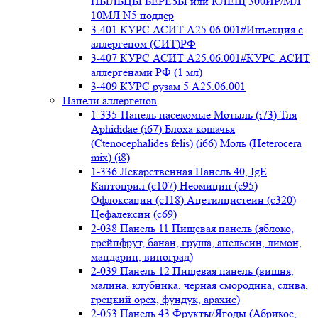
ПЫЛЬЦЫ БЕРЕЗЫ или КЛЕЩ 300ИР/МЛ
10МЛ N5 поддер
3-401 КУРС АСИТ А25.06.001#Инъекция с
аллергеном (СИТ)РФ
3-407 КУРС АСИТ А25.06.001#КУРС АСИТ
аллергенами РФ (1 мл)
3-409 КУРС рузам 5 А25.06.001
Панели аллергенов
1-335-Панель насекомые Мотыль (i73) Тля
Aphididae (i67) Блоха кошачья
(Ctenocephalides felis) (i66) Моль (Heterocera
mix) (i8)
1-336 Лекарственная Панель 40, IgE
Каптоприл (с107) Неомицин (c95)
Офлоксацин (с118) Ацетилцистеин (с320)
Цефалексин (с69)
2-038 Панель 11 Пищевая панель (яблоко,
грейпфрут, банан, груша, апельсин, лимон,
мандарин, виноград)
2-039 Панель 12 Пищевая панель (вишня,
малина, клубника, черная смородина, слива,
грецкий орех, фундук, арахис)
2-053 Панель 43 Фрукты/Ягоды (Абрикос,