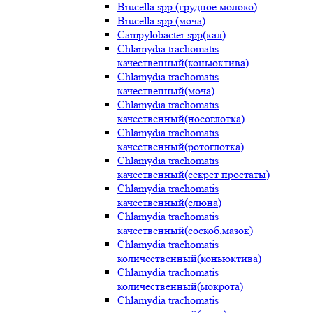
Brucella spp.(грудное молоко)
Brucella spp.(моча)
Campylobacter spp(кал)
Chlamydia trachomatis
качественный(коньюктива)
Chlamydia trachomatis
качественный(моча)
Chlamydia trachomatis
качественный(носоглотка)
Chlamydia trachomatis
качественный(ротоглотка)
Chlamydia trachomatis
качественный(секрет простаты)
Chlamydia trachomatis
качественный(слюна)
Chlamydia trachomatis
качественный(соскоб,мазок)
Chlamydia trachomatis
количественный(коньюктива)
Chlamydia trachomatis
количественный(мокрота)
Chlamydia trachomatis