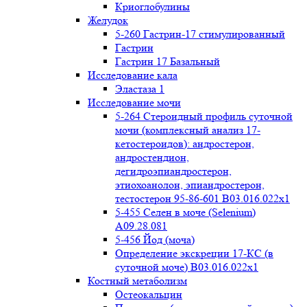
Криоглобулины
Желудок
5-260 Гастрин-17 стимулированный
Гастрин
Гастрин 17 Базальный
Исследование кала
Эластаза 1
Исследование мочи
5-264 Стероидный профиль суточной
мочи (комплексный анализ 17-
кетостероидов): андростерон,
андростендион,
дегидроэпиандростерон,
этиохоанолон, эпиандростерон,
тестостерон 95-86-601 B03.016.022x1
5-455 Селен в моче (Selenium)
A09.28.081
5-456 Йод (моча)
Определение экскреции 17-КС (в
суточной моче) B03.016.022x1
Костный метаболизм
Остеокальцин