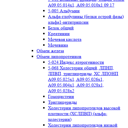
А09.05.014х1, А09.05.010х1 09.17
5-005 Альбумин
Альфа-глобулины (белки острой фазы)
альфа1-антитрипсин
Белок общий
Креатинин
Мочевая кислота
Мочевина
Обмен железа
Обмен липопротеинов
5-024 Индекс атерогенности
5-068 Холестерин общий, ЛПНП,
ЛПВП, триглицериды, ХС ЛПОНП
А09.05.025x1, A09.05.026х1,
А09.05.004х1, А09.05.028х1,
А09.05.028х2
Гомоцистеин
Триглицериды
Холестерин липопротеидов высокой
плотности (ХСЛПВП) (альфа-
холестерин)
Холестерин липопротеидов низкой