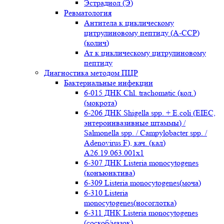
Эстрадиол (Э)
Ревматология
Антитела к циклическому
цитрулиновому пептиду (A-ССР)
(колич)
Ат к циклическому цитрулиновому
пептиду
Диагностика методом ПЦР
Бактериальные инфекции
6-015 ДНК Chl. trachomatic (кол.)
(мокрота)
6-206 ДНК Shigella spp. + E.coli (EIEC,
энтероинвазивные штаммы) /
Salmonella spp. / Campylobacter spp. /
Adenovirus F), кач. (кал)
A26.19.063.001x1
6-307 ДНК Listeria monocytogenes
(конъюнктива)
6-309 Listeria monocytogenes(моча)
6-310 Listeria
monocytogenes(носоглотка)
6-311 ДНК Listeria monocytogenes
(соскоб/мазок)