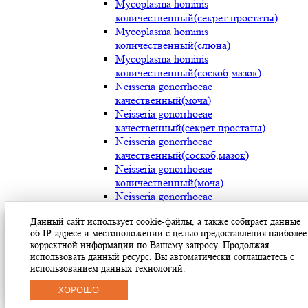
Mycoplasma hominis
количественный(секрет простаты)
Mycoplasma hominis
количественный(слюна)
Mycoplasma hominis
количественный(соскоб,мазок)
Neisseria gonorrhoeae
качественный(моча)
Neisseria gonorrhoeae
качественный(секрет простаты)
Neisseria gonorrhoeae
качественный(соскоб,мазок)
Neisseria gonorrhoeae
количественный(моча)
Neisseria gonorrhoeae
количественный(секрет простаты)
Данный сайт использует cookie-файлы, а также собирает данные
Neisseria gonorrhoeae
об IP-адресе и местоположении с целью предоставления наиболее
количественный(соскоб,мазок)
корректной информации по Вашему запросу. Продолжая
Streptococcus pyogenes (мокрота)
использовать данный ресурс, Вы автоматически соглашаетесь с
Streptococcus pyogenes (носоглотка)
использованием данных технологий.
Streptococcus pyogenes(мазок с раневой
ХОРОШО
поверхности)
Treponema pallidum(моча)