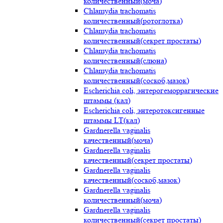
количественный(моча)
Chlamydia trachomatis
количественный(ротоглотка)
Chlamydia trachomatis
количественный(секрет простаты)
Chlamydia trachomatis
количественный(слюна)
Chlamydia trachomatis
количественный(соскоб,мазок)
Escherichia coli, энтерогеморрагические
штаммы (кал)
Escherichia coli, энтеротоксигенные
штаммы LT(кал)
Gardnerella vaginalis
качественный(моча)
Gardnerella vaginalis
качественный(секрет простаты)
Gardnerella vaginalis
качественный(соскоб,мазок)
Gardnerella vaginalis
количественный(моча)
Gardnerella vaginalis
количественный(секрет простаты)