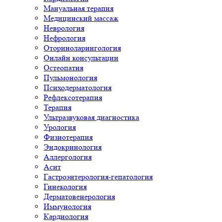
Мануальная терапия
Медицинский массаж
Неврология
Нефрология
Оториноларингология
Онлайн консультации
Остеопатия
Пульмонология
Психодерматология
Рефлексотерапия
Терапия
Ультразвуковая диагностика
Урология
Физиотерапия
Эндокринология
Аллергология
Асит
Гастроэнтерология-гепатология
Гинекология
Дерматовенерология
Иммунология
Кардиология