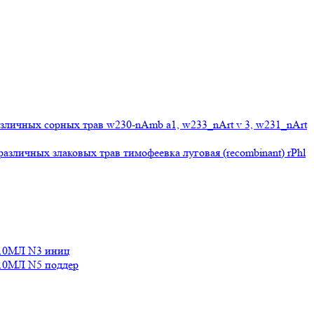
личных сорных трав w230-nAmb a1, w233_nArt v 3, w231_nArt
личных злаковых трав тимофеевка луговая (recombinant) rPhl
10МЛ N3 иниц
0МЛ N5 поддер