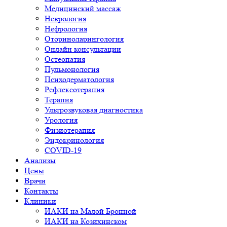
Медицинский массаж
Неврология
Нефрология
Оториноларингология
Онлайн консультации
Остеопатия
Пульмонология
Психодерматология
Рефлексотерапия
Терапия
Ультрозвуковая диагностика
Урология
Физиотерапия
Эндокринология
COVID-19
Анализы
Цены
Врачи
Контакты
Клиники
ИАКИ на Малой Бронной
ИАКИ на Козихинском