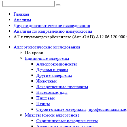
Главная
Анализы
Другие диагностические исследования
Анализы по направлению иммунология
АТ к глутаматдекарбоксилазе (Аnti-GAD) A12.06.120.000
Аллергологические исследования
По крови
Единичные аллергены
Аллергокомпоненты
Деревья и травы
Другие аллергены
Животные
Лекарственные препараты
Насекомые, яды
Пищевые
Птицы
Строительные материалы, профессиональные,
Миксты (смеси аллергенов)
Cкрининговые исходные тесты
Аллергены животных и птиц