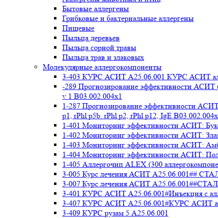
Бытовые аллергены
Грибковые и бактериальные аллергены
Пищевые
Пыльца деревьев
Пыльца сорной травы
Пыльца трав и злаковых
Молекулярные аллергокомпоненты
3-403 КУРС АСИТ А25.06.001 КУРС АСИТ ал
-289 Прогнозирование эффективности АСИТ (
v 1 В03.002.004x1
1-287 Прогнозирование эффективности АСИТ (
p1, rPhl p5b. rPhl p2, rPhl p12, IgE В03.002.004
1-401 Мониторинг эффективности АСИТ: Букоц
1-402 Мониторинг эффективности АСИТ: Злако
1-403 Мониторинг эффективности АСИТ: Амбр
1-404 Мониторинг эффективности АСИТ: Полы
1-405 Аллергочип ALEX (300 аллергокомпоне
3-005 Курс лечения АСИТ А25.06.001##
3-007 Курс лечения АСИТ А25.06.001##
3-401 КУРС АСИТ А25.06.001#Инъекция с а
3-407 КУРС АСИТ А25.06.001#КУРС АСИТ ал
3-409 КУРС рузам 5 А25.06.001