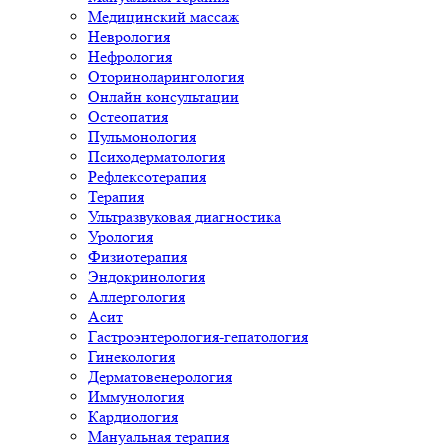
Медицинский массаж
Неврология
Нефрология
Оториноларингология
Онлайн консультации
Остеопатия
Пульмонология
Психодерматология
Рефлексотерапия
Терапия
Ультразвуковая диагностика
Урология
Физиотерапия
Эндокринология
Аллергология
Асит
Гастроэнтерология-гепатология
Гинекология
Дерматовенерология
Иммунология
Кардиология
Мануальная терапия