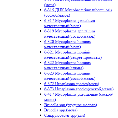
(моча)
6-315 ДНК Mycobacterium tuberculosis
(соскоб/мазок)
6-317 Mycoplasma genitalium
качественный(моча)
6-319 Mycoplasma genitalium
качественный(соскоб,мазок)
6-320 Mycoplasma hominis
качественный(моча)
6-321 Mycoplasma hominis
качественный(секрет простаты)
6-322 Mycoplasma hominis
качественный(слюна)
6-323 Mycoplasma hominis
качественный(соскоб,мазок)
6-372 Ureaplasma species(моча)
6-373 Ureaplasma species(соскоб,мазок)
6-417 Mycoplasma pneumoniae (соскоб/
мазок)
Brucella spp.(грудное молоко)
Brucella spp.(моча)
Campylobacter spp(кал)