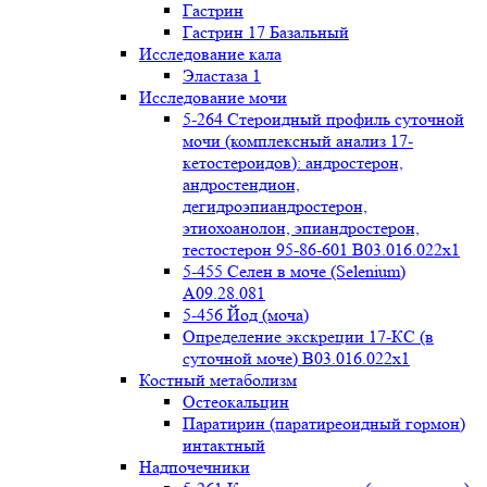
Гастрин
Гастрин 17 Базальный
Исследование кала
Эластаза 1
Исследование мочи
5-264 Стероидный профиль суточной
мочи (комплексный анализ 17-
кетостероидов): андростерон,
андростендион,
дегидроэпиандростерон,
этиохоанолон, эпиандростерон,
тестостерон 95-86-601 B03.016.022x1
5-455 Селен в моче (Selenium)
A09.28.081
5-456 Йод (моча)
Определение экскреции 17-КС (в
суточной моче) B03.016.022x1
Костный метаболизм
Остеокальцин
Паратирин (паратиреоидный гормон)
интактный
Надпочечники