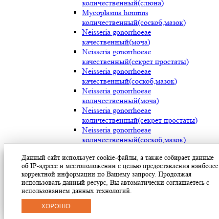
количественный(слюна)
Mycoplasma hominis
количественный(соскоб,мазок)
Neisseria gonorrhoeae
качественный(моча)
Neisseria gonorrhoeae
качественный(секрет простаты)
Neisseria gonorrhoeae
качественный(соскоб,мазок)
Neisseria gonorrhoeae
количественный(моча)
Neisseria gonorrhoeae
количественный(секрет простаты)
Neisseria gonorrhoeae
количественный(соскоб,мазок)
Streptococcus pyogenes (мокрота)
Данный сайт использует cookie-файлы, а также собирает данные
Streptococcus pyogenes (носоглотка)
об IP-адресе и местоположении с целью предоставления наиболее
Streptococcus pyogenes(мазок с раневой
корректной информации по Вашему запросу. Продолжая
поверхности)
использовать данный ресурс, Вы автоматически соглашаетесь с
Treponema pallidum(моча)
использованием данных технологий.
Treponema pallidum(секрет простаты)
ХОРОШО
Treponema pallidum(соскоб,мазок)
Ureaplasma parvum