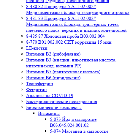
шейного, грудного, поясничного уровня
8-480 82 Процедура 5 A11.02.002#
Медикаментозная блокада: сосцевидного отростка
8-481 83 Процедура 6 A11.02.002#
Медикаментозная блокада: триггерных точек
плечевого пояса, верхних и нижних конечностей
8-485 87 Холодовая проба В03.002.004
8-770 B01.002.002 СИТ коррекция 15 мин
LE-клетки
Витамин В2 (рибофлавин)
Витамин В3 (ниацин, никотиновая кислота,
никотинамид, витамин PP)
Витамин В5 (пантотеновая кислота)
Витамин В6 (пиридоксин)
Трансферрин
Ферритин
Анализы на COVID-19
Бактериологические исследования
Биохимические комплексы
Витамины
5-073 Йод в сыворотке
B03.045.024.001.02
5-074 Марганец в сыворотке