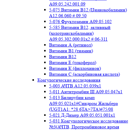
A09.05.242.001.09
5-075 Витамин В12 (Цианокобаламин)
A12.06.060 # 09.50
5-076 Фруктозамин A09.05.102
5-585 Витамин B12, активный
(холотранскобаламин)
A09.05.302.000.01x2 # 06-311
Витамин А (ретинол)
Витамин В1 (тиамин)
Витамин В12
Витамин Е (токоферол)
Витамин К (филлохинон)
Витамин С (аскорбиновая кислота)
Коагулогические исследования
5-003 АЧТВ А12.05.039x1
5-011 Антитромбин III А09.05.047x1
5-013 Билирубин комп
A09.05.021x1#Синдром Жильбера
(UGT1A1: *28 6TA>7TA)#75/08
5-021 Д-Димер А09.05.051.001x1
5-031 Коагулологическое исследование
№3(АЧТВ, Протромбиновое время