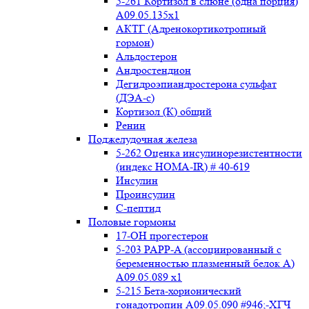
5-261 Кортизол в слюне (одна порция)
A09.05.135x1
АКТГ (Адренокортикотропный
гормон)
Альдостерон
Андростендион
Дегидроэпиандростерона сульфат
(ДЭА-с)
Кортизол (К) общий
Ренин
Поджелудочная железа
5-262 Оценка инсулинорезистентности
(индекс HOMA-IR) # 40-619
Инсулин
Проинсулин
С-пептид
Половые гормоны
17-ОН прогестерон
5-203 PAPP-A (ассоциированный с
беременностью плазменный белок А)
А09.05.089 x1
5-215 Бета-хорионический
гонадотропин А09.05.090 #946;-ХГЧ