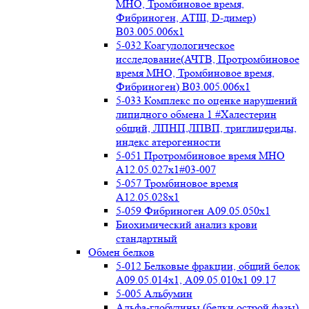
МНО, Тромбиновое время,
Фибриноген, АТIII, D-димер)
B03.005.006x1
5-032 Коагулологическое
исследование(АЧТВ, Протромбиновое
время МНО, Тромбиновое время,
Фибриноген) B03.005.006x1
5-033 Комплекс по оценке нарушений
липидного обмена 1 #Халестерин
общий, ЛПНП,ЛПВП, триглицериды,
индекс атерогенности
5-051 Протромбиновое время МНО
А12.05.027x1#03-007
5-057 Тромбиновое время
А12.05.028x1
5-059 Фибриноген А09.05.050x1
Биохимический анализ крови
стандартный
Обмен белков
5-012 Белковые фракции, общий белок
А09.05.014х1, А09.05.010х1 09.17
5-005 Альбумин
Альфа-глобулины (белки острой фазы)