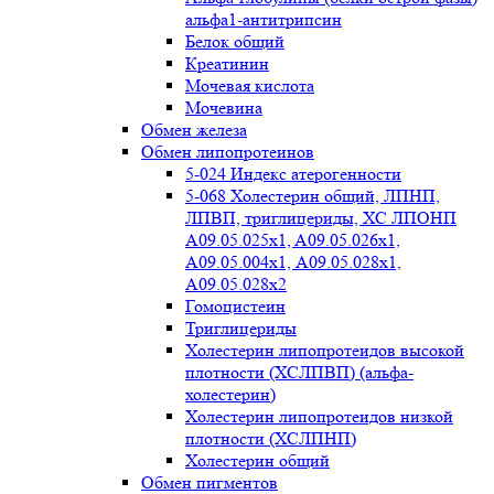
альфа1-антитрипсин
Белок общий
Креатинин
Мочевая кислота
Мочевина
Обмен железа
Обмен липопротеинов
5-024 Индекс атерогенности
5-068 Холестерин общий, ЛПНП,
ЛПВП, триглицериды, ХС ЛПОНП
А09.05.025x1, A09.05.026х1,
А09.05.004х1, А09.05.028х1,
А09.05.028х2
Гомоцистеин
Триглицериды
Холестерин липопротеидов высокой
плотности (ХСЛПВП) (альфа-
холестерин)
Холестерин липопротеидов низкой
плотности (ХСЛПНП)
Холестерин общий
Обмен пигментов