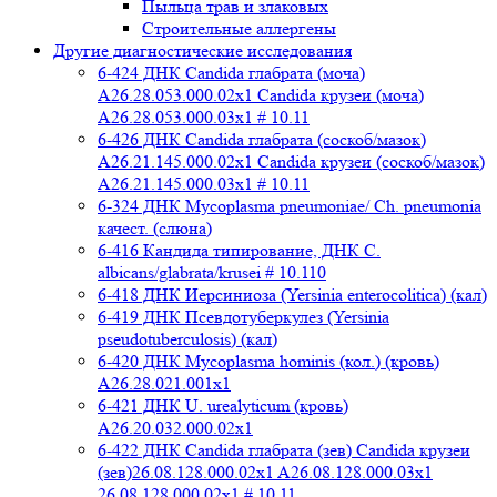
Пыльца трав и злаковых
Строительные аллергены
Другие диагностические исследования
6-424 ДНК Candida глабрата (моча)
A26.28.053.000.02x1 Candida крузеи (моча)
A26.28.053.000.03x1 # 10.11
6-426 ДНК Candida глабрата (соскоб/мазок)
A26.21.145.000.02x1 Candida крузеи (соскоб/мазок)
A26.21.145.000.03x1 # 10.11
6-324 ДНК Mycoplasma pneumoniae/ Ch. pneumonia
качест. (слюна)
6-416 Кандида типирование, ДНК C.
albicans/glabrata/krusei # 10.110
6-418 ДНК Иерсиниоза (Yersinia enterocolitica) (кал)
6-419 ДНК Псевдотуберкулез (Yersinia
pseudotuberculosis) (кал)
6-420 ДНК Mycoplasma hominis (кол.) (кровь)
A26.28.021.001x1
6-421 ДНК U. urealyticum (кровь)
A26.20.032.000.02х1
6-422 ДНК Candida глабрата (зев) Candida крузеи
(зев)26.08.128.000.02x1 A26.08.128.000.03x1
26.08.128.000.02x1 # 10.11