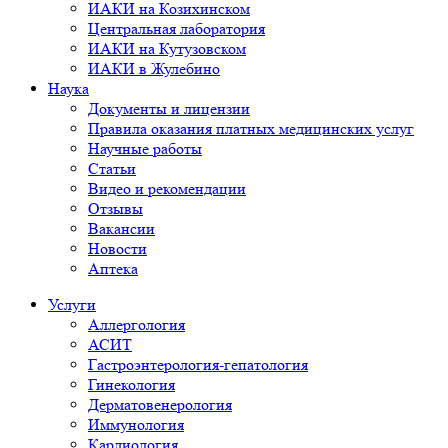
ИАКИ на Козихинском
Центральная лаборатория
ИАКИ на Кутузовском
ИАКИ в Жулебино
Наука
Документы и лицензии
Правила оказания платных медицинских услуг
Научные работы
Статьи
Видео и рекомендации
Отзывы
Вакансии
Новости
Аптека
Услуги
Аллергология
АСИТ
Гастроэнтерология-гепатология
Гинекология
Дерматовенерология
Иммунология
Кардиология