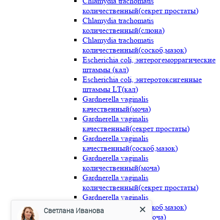
Chlamydia trachomatis
количественный(секрет простаты)
Chlamydia trachomatis
количественный(слюна)
Chlamydia trachomatis
количественный(соскоб,мазок)
Escherichia coli, энтерогеморрагические
штаммы (кал)
Escherichia coli, энтеротоксигенные
штаммы LT(кал)
Gardnerella vaginalis
качественный(моча)
Gardnerella vaginalis
качественный(секрет простаты)
Gardnerella vaginalis
качественный(соскоб,мазок)
Gardnerella vaginalis
количественный(моча)
Gardnerella vaginalis
количественный(секрет простаты)
Gardnerella vaginalis
Светлана Иванова
количественный(соскоб,мазок)
Haemophilus ducrei(моча)