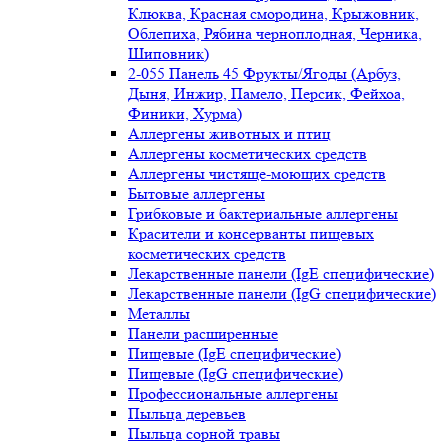
Клюква, Красная смородина, Крыжовник,
Облепиха, Рябина черноплодная, Черника,
Шиповник)
2-055 Панель 45 Фрукты/Ягоды (Арбуз,
Дыня, Инжир, Памело, Персик, Фейхоа,
Финики, Хурма)
Аллергены животных и птиц
Аллергены косметических средств
Аллергены чистяще-моющих средств
Бытовые аллергены
Грибковые и бактериальные аллергены
Красители и консерванты пищевых
косметических средств
Лекарственные панели (IgE специфические)
Лекарственные панели (IgG специфические)
Металлы
Панели расширенные
Пищевые (IgE специфические)
Пищевые (IgG специфические)
Профессиональные аллергены
Пыльца деревьев
Пыльца сорной травы