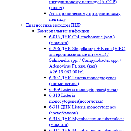
цитрулиновому пептиду (A-ССР)
(колич)
Ат к циклическому цитрулиновому
пептиду
Диагностика методом ПЦР
Бактериальные инфекции
6-015 ДНК Chl. trachomatic (кол.)
(мокрота)
6-206 ДНК Shigella spp. + E.coli (EIEC,
энтероинвазивные штаммы) /
Salmonella spp. / Campylobacter spp. /
Adenovirus F), кач. (кал)
A26.19.063.001x1
6-307 ДНК Listeria monocytogenes
(конъюнктива)
6-309 Listeria monocytogenes(моча)
6-310 Listeria
monocytogenes(носоглотка)
6-311 ДНК Listeria monocytogenes
(соскоб/мазок)
6-313 ДНК Mycobacterium tuberculosis
(мокрота)
6-314 ДНК Mycobacterium tuberculosis