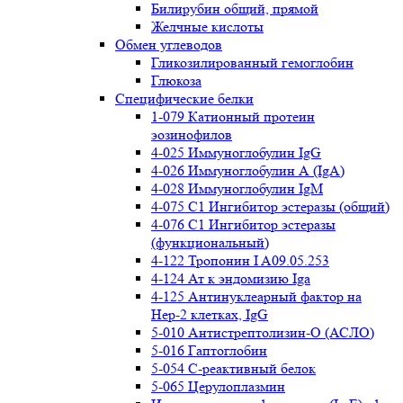
Билирубин общий, прямой
Желчные кислоты
Обмен углеводов
Гликозилированный гемоглобин
Глюкоза
Специфические белки
1-079 Катионный протеин
эозинофилов
4-025 Иммуноглобулин IgG
4-026 Иммуноглобулин А (IgA)
4-028 Иммуноглобулин IgM
4-075 С1 Ингибитор эстеразы (общий)
4-076 С1 Ингибитор эстеразы
(функциональный)
4-122 Тропонин I A09.05.253
4-124 Ат к эндомизию Iga
4-125 Антинуклеарный фактор на
Нер-2 клетках, IgG
5-010 Антистрептолизин-О (АСЛО)
5-016 Гаптоглобин
5-054 С-реактивный белок
5-065 Церулоплазмин