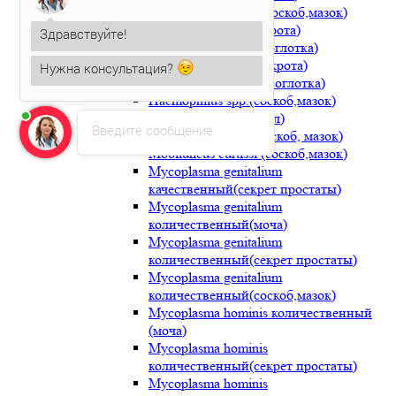
Haemophilus ducrei(соскоб,мазок)
Здравствуйте!
Haemophilus sp.(мокрота)
Haemophilus sp.(носоглотка)
Нужна консультация?
Haemophilus spp.(мокрота)
Haemophilus spp.(носоглотка)
Светлана Иванова
печатает...
Haemophilus spp.(соскоб,мазок)
Helicobacter pylori(кал)
Введите сообщение
Lactobacillus spp. (соскоб, мазок)
Mobiluncus curtissi (соскоб,мазок)
Mycoplasma genitalium
качественный(секрет простаты)
Mycoplasma genitalium
количественный(моча)
Mycoplasma genitalium
количественный(секрет простаты)
Mycoplasma genitalium
количественный(соскоб,мазок)
Mycoplasma hominis количественный
(моча)
Mycoplasma hominis
количественный(секрет простаты)
Mycoplasma hominis