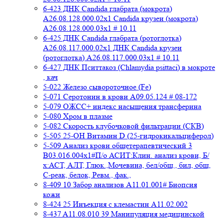
6-423 ДНК Candida глабрата (мокрота)
A26.08.128.000.02x1 Candida крузеи (мокрота)
A26.08.128.000.03x1 # 10.11
6-425 ДНК Candida глабрата (ротоглотка)
A26.08.117.000.02x1 ДНК Candida крузеи
(ротоглотка) A26.08.117.000.03x1 # 10.11
6-427 ДНК Пситтакоз (Chlamydia psittaci) в мокроте
, кач
5-022 Железо сывороточное (Fe)
5-071 Серотонин в крови A09.05.124 # 08-172
5-079 ОЖСС+ индекс насыщения трансферина
5-080 Хром в плазме
5-082 Скорость клубочковой фильтрации (СКВ)
5-505 25-ОН Витамин D (25-гидрокикальциферол)
5-509 Анализ крови общетерапевтический 3
B03.016.004x1#П/о АСИТ:Клин. анализ крови, Б/
х:АСТ, АЛТ, Глюк.,Мочевина, бел/общ., бил, общ,
C-реак, белок, Ревм., фак.,
8-409 10 Забор анализов A11.01.001# Биопсия
кожи
8-424 25 Инъекция с клемастин A11.02.002
8-437 A11.08.010 39 Манипуляция медицинской