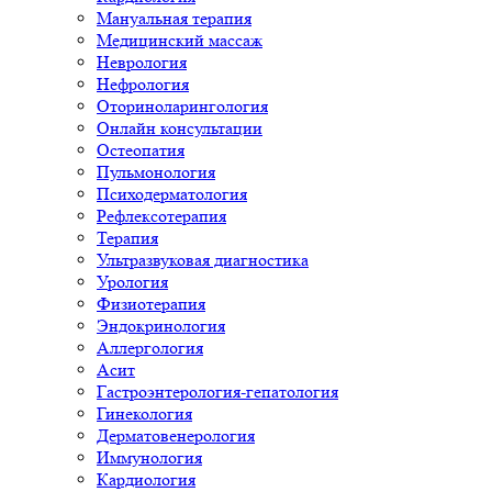
Мануальная терапия
Медицинский массаж
Неврология
Нефрология
Оториноларингология
Онлайн консультации
Остеопатия
Пульмонология
Психодерматология
Рефлексотерапия
Терапия
Ультразвуковая диагностика
Урология
Физиотерапия
Эндокринология
Аллергология
Асит
Гастроэнтерология-гепатология
Гинекология
Дерматовенерология
Иммунология
Кардиология