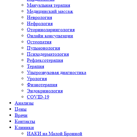
Мануальная терапия
Медицинский массаж
Неврология
Нефрология
Оториноларингология
Онлайн консультации
Остеопатия
Пульмонология
Психодерматология
Рефлексотерапия
Терапия
Ультрозвуковая диагностика
Урология
Физиотерапия
Эндокринология
COVID-19
Анализы
Цены
Врачи
Контакты
Клиники
ИАКИ на Малой Бронной