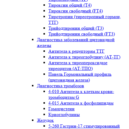
Тироксин общий (Т4)
Тироксин свободный (FT4)
Тиротропин (тиреотропный гормон,
ТТГ)
Трийодтиронин общий (Т3)
Трийодтиронин свободный (FT3)
Диагностика заболеваний щитовидной
железы
Антитела к рецепторам ТТГ
Антитела к тиреоглобулину (АТ-ТГ)
Антитела к тиреопероксидазе
тиреоцитов (АТ-ТПО)
Панель Гормональный профиль
(щитовидная железа)
Диагностика тромбозов
4-010 Антитела к клеткам крови-
тромбоцитам G
4-015 Антитела к фосфолипидам
Гомоцистеин
Криоглобулины
Желудок
5-260 Гастрин-17 стимулированный