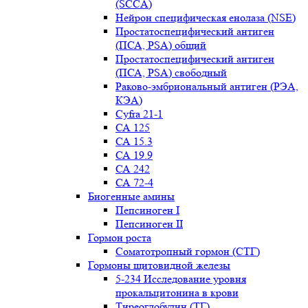
(SCCA)
Нейрон специфическая енолаза (NSE)
Простатоспецифический антиген
(ПСА, PSA) общий
Простатоспецифический антиген
(ПСА, PSA) свободный
Раково-эмбриональный антиген (РЭА,
КЭА)
Сyfra 21-1
СА 125
СА 15.3
СА 19.9
СА 242
СА 72-4
Биогенные амины
Пепсиноген I
Пепсиноген II
Гормон роста
Соматотропный гормон (СТГ)
Гормоны щитовидной железы
5-234 Исследование уровня
прокальцитонина в крови
Тиреоглобулин (ТГ)