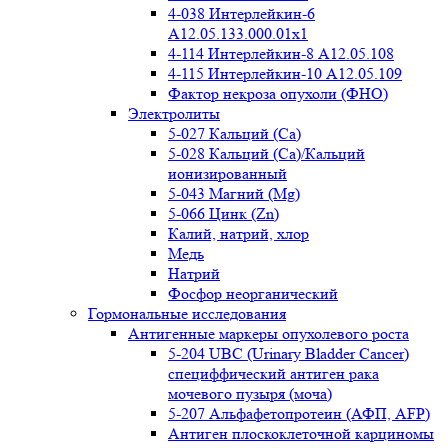
4-038 Интерлейкин-6
A12.05.133.000.01x1
4-114 Интерлейкин-8 A12.05.108
4-115 Интерлейкин-10 A12.05.109
Фактор некроза опухоли (ФНО)
Электролиты
5-027 Кальций (Ca)
5-028 Кальций (Ca)/Кальций
ионизированный
5-043 Магний (Mg)
5-066 Цинк (Zn)
Калий, натрий, хлор
Медь
Натрий
Фосфор неорганический
Гормональные исследования
Антигенные маркеры опухолевого роста
5-204 UBC (Urinary Bladder Cancer)
специффический антиген рака
мочевого пузыря (моча)
5-207 Альфафетопротеин (АФП, AFP)
Антиген плоскоклеточной карциномы