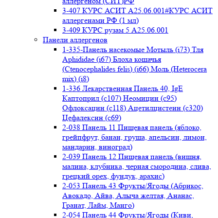
аллергеном (СИТ)РФ
3-407 КУРС АСИТ А25.06.001#КУРС АСИТ
аллергенами РФ (1 мл)
3-409 КУРС рузам 5 А25.06.001
Панели аллергенов
1-335-Панель насекомые Мотыль (i73) Тля
Aphididae (i67) Блоха кошачья
(Ctenocephalides felis) (i66) Моль (Heterocera
mix) (i8)
1-336 Лекарственная Панель 40, IgE
Каптоприл (с107) Неомицин (c95)
Офлоксацин (с118) Ацетилцистеин (с320)
Цефалексин (с69)
2-038 Панель 11 Пищевая панель (яблоко,
грейпфрут, банан, груша, апельсин, лимон,
мандарин, виноград)
2-039 Панель 12 Пищевая панель (вишня,
малина, клубника, черная смородина, слива,
грецкий орех, фундук, арахис)
2-053 Панель 43 Фрукты/Ягоды (Абрикос,
Авокадо, Айва, Алыча желтая, Ананас,
Гранат, Лайм, Манго)
2-054 Панель 44 Фрукты/Ягоды (Киви,