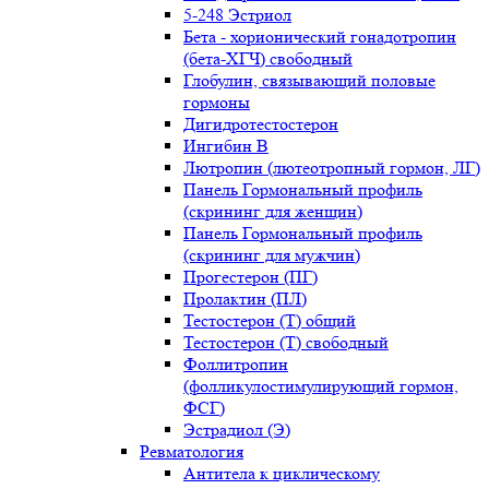
5-248 Эстриол
Бета - хорионический гонадотропин
(бета-ХГЧ) свободный
Глобулин, связывающий половые
гормоны
Дигидротестостерон
Ингибин В
Лютропин (лютеотропный гормон, ЛГ)
Панель Гормональный профиль
(скрининг для женщин)
Панель Гормональный профиль
(скрининг для мужчин)
Прогестерон (ПГ)
Пролактин (ПЛ)
Тестостерон (Т) общий
Тестостерон (Т) свободный
Фоллитропин
(фолликулостимулирующий гормон,
ФСГ)
Эстрадиол (Э)
Ревматология
Антитела к циклическому