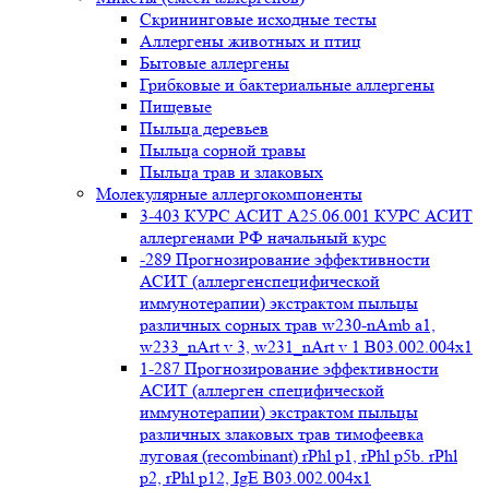
Cкрининговые исходные тесты
Аллергены животных и птиц
Бытовые аллергены
Грибковые и бактериальные аллергены
Пищевые
Пыльца деревьев
Пыльца сорной травы
Пыльца трав и злаковых
Молекулярные аллергокомпоненты
3-403 КУРС АСИТ А25.06.001 КУРС АСИТ
аллергенами РФ начальный курс
-289 Прогнозирование эффективности
АСИТ (аллергенспецифической
иммунотерапии) экстрактом пыльцы
различных сорных трав w230-nAmb a1,
w233_nArt v 3, w231_nArt v 1 В03.002.004x1
1-287 Прогнозирование эффективности
АСИТ (аллерген специфической
иммунотерапии) экстрактом пыльцы
различных злаковых трав тимофеевка
луговая (recombinant) rPhl p1, rPhl p5b. rPhl
p2, rPhl p12, IgE В03.002.004x1