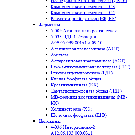
Исследование на 1 аллерген (Ig E) x1
Компонент комплемента — С3
Компонент комплемента — С4
Ревматоидный фактор (РФ, RF)
Ферменты
5-009 Амилаза панкреатическая
5-038 ЛДГ 1, фракция
A09.05.039.001x1 # 09.10
Аланиновая трансаминаза (АЛТ)
Амилаза
Аспарагиновая трансаминаза (АСТ)
Гамма-глютамилтранспептидаза (ГГТ)
Глютаматдегидрогеназа (ГДГ)
Кислая фосфатаза общая
Креатининкиназа (КК)
Лактатдегидрогеназа общая (ЛДГ)
МВ-фракция креатининкиназы (МВ-
КК)
Холинэстераза (ХЭ)
Щелочная фосфатаза (ЩФ)
Цитокины
4-036 Интерлейкин-2
A12.05.133.000.03x1