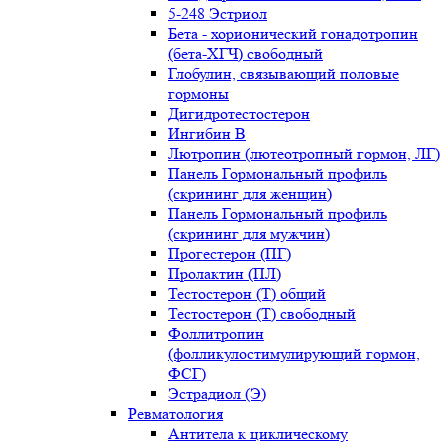
5-248 Эстриол
Бета - хорионический гонадотропин
(бета-ХГЧ) свободный
Глобулин, связывающий половые
гормоны
Дигидротестостерон
Ингибин В
Лютропин (лютеотропный гормон, ЛГ)
Панель Гормональный профиль
(скрининг для женщин)
Панель Гормональный профиль
(скрининг для мужчин)
Прогестерон (ПГ)
Пролактин (ПЛ)
Тестостерон (Т) общий
Тестостерон (Т) свободный
Фоллитропин
(фолликулостимулирующий гормон,
ФСГ)
Эстрадиол (Э)
Ревматология
Антитела к циклическому