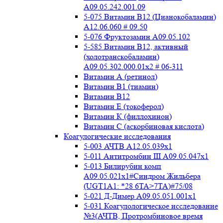
A09.05.242.001.09
5-075 Витамин В12 (Цианокобаламин)
A12.06.060 # 09.50
5-076 Фруктозамин A09.05.102
5-585 Витамин B12, активный
(холотранскобаламин)
A09.05.302.000.01x2 # 06-311
Витамин А (ретинол)
Витамин В1 (тиамин)
Витамин В12
Витамин Е (токоферол)
Витамин К (филлохинон)
Витамин С (аскорбиновая кислота)
Коагулогические исследования
5-003 АЧТВ А12.05.039x1
5-011 Антитромбин III А09.05.047x1
5-013 Билирубин комп
A09.05.021x1#Синдром Жильбера
(UGT1A1: *28 6TA>7TA)#75/08
5-021 Д-Димер А09.05.051.001x1
5-031 Коагулологическое исследование
№3(АЧТВ, Протромбиновое время