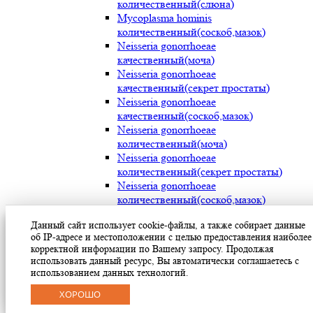
количественный(слюна)
Mycoplasma hominis
количественный(соскоб,мазок)
Neisseria gonorrhoeae
качественный(моча)
Neisseria gonorrhoeae
качественный(секрет простаты)
Neisseria gonorrhoeae
качественный(соскоб,мазок)
Neisseria gonorrhoeae
количественный(моча)
Neisseria gonorrhoeae
количественный(секрет простаты)
Neisseria gonorrhoeae
количественный(соскоб,мазок)
Streptococcus pyogenes (мокрота)
Данный сайт использует cookie-файлы, а также собирает данные
Streptococcus pyogenes (носоглотка)
об IP-адресе и местоположении с целью предоставления наиболее
Streptococcus pyogenes(мазок с раневой
корректной информации по Вашему запросу. Продолжая
поверхности)
использовать данный ресурс, Вы автоматически соглашаетесь с
Treponema pallidum(моча)
использованием данных технологий.
Treponema pallidum(секрет простаты)
ХОРОШО
Treponema pallidum(соскоб,мазок)
Ureaplasma parvum