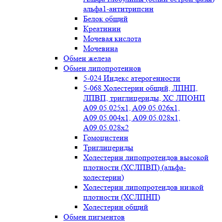
альфа1-антитрипсин
Белок общий
Креатинин
Мочевая кислота
Мочевина
Обмен железа
Обмен липопротеинов
5-024 Индекс атерогенности
5-068 Холестерин общий, ЛПНП,
ЛПВП, триглицериды, ХС ЛПОНП
А09.05.025x1, A09.05.026х1,
А09.05.004х1, А09.05.028х1,
А09.05.028х2
Гомоцистеин
Триглицериды
Холестерин липопротеидов высокой
плотности (ХСЛПВП) (альфа-
холестерин)
Холестерин липопротеидов низкой
плотности (ХСЛПНП)
Холестерин общий
Обмен пигментов