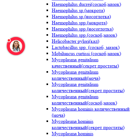
Haemophilus ducrei(соскоб,мазок)
Haemophilus sp.(мокрота)
Haemophilus sp.(носоглотка)
Haemophilus spp.(мокрота)
Haemophilus spp.(носоглотка)
Haemophilus spp.(соскоб,мазок)
Helicobacter pylori(кал)
Lactobacillus spp. (соскоб, мазок)
Mobiluncus curtissi (соскоб,мазок)
Mycoplasma genitalium
качественный(секрет простаты)
Mycoplasma genitalium
количественный(моча)
Mycoplasma genitalium
количественный(секрет простаты)
Mycoplasma genitalium
количественный(соскоб,мазок)
Mycoplasma hominis количественный
(моча)
Mycoplasma hominis
количественный(секрет простаты)
Mycoplasma hominis