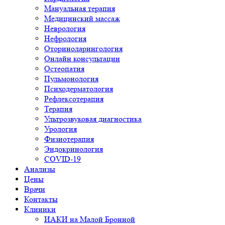
Мануальная терапия
Медицинский массаж
Неврология
Нефрология
Оториноларингология
Онлайн консультации
Остеопатия
Пульмонология
Психодерматология
Рефлексотерапия
Терапия
Ультрозвуковая диагностика
Урология
Физиотерапия
Эндокринология
COVID-19
Анализы
Цены
Врачи
Контакты
Клиники
ИАКИ на Малой Бронной