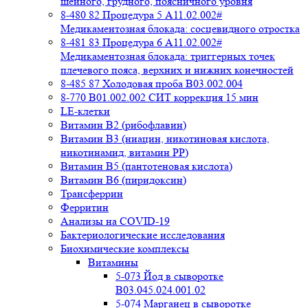
шейного, грудного, поясничного уровня
8-480 82 Процедура 5 A11.02.002#
Медикаментозная блокада: сосцевидного отростка
8-481 83 Процедура 6 A11.02.002#
Медикаментозная блокада: триггерных точек
плечевого пояса, верхних и нижних конечностей
8-485 87 Холодовая проба В03.002.004
8-770 B01.002.002 СИТ коррекция 15 мин
LE-клетки
Витамин В2 (рибофлавин)
Витамин В3 (ниацин, никотиновая кислота,
никотинамид, витамин PP)
Витамин В5 (пантотеновая кислота)
Витамин В6 (пиридоксин)
Трансферрин
Ферритин
Анализы на COVID-19
Бактериологические исследования
Биохимические комплексы
Витамины
5-073 Йод в сыворотке
B03.045.024.001.02
5-074 Марганец в сыворотке