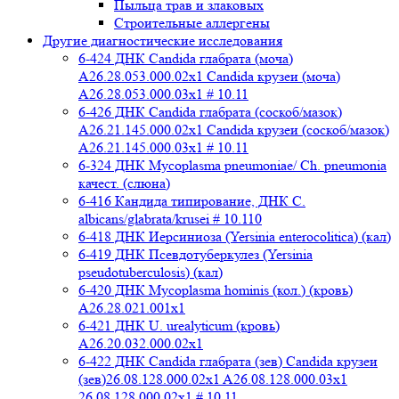
Пыльца трав и злаковых
Строительные аллергены
Другие диагностические исследования
6-424 ДНК Candida глабрата (моча)
A26.28.053.000.02x1 Candida крузеи (моча)
A26.28.053.000.03x1 # 10.11
6-426 ДНК Candida глабрата (соскоб/мазок)
A26.21.145.000.02x1 Candida крузеи (соскоб/мазок)
A26.21.145.000.03x1 # 10.11
6-324 ДНК Mycoplasma pneumoniae/ Ch. pneumonia
качест. (слюна)
6-416 Кандида типирование, ДНК C.
albicans/glabrata/krusei # 10.110
6-418 ДНК Иерсиниоза (Yersinia enterocolitica) (кал)
6-419 ДНК Псевдотуберкулез (Yersinia
pseudotuberculosis) (кал)
6-420 ДНК Mycoplasma hominis (кол.) (кровь)
A26.28.021.001x1
6-421 ДНК U. urealyticum (кровь)
A26.20.032.000.02х1
6-422 ДНК Candida глабрата (зев) Candida крузеи
(зев)26.08.128.000.02x1 A26.08.128.000.03x1
26.08.128.000.02x1 # 10.11