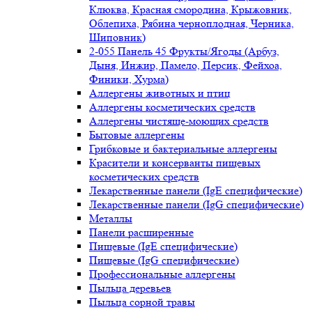
Клюква, Красная смородина, Крыжовник,
Облепиха, Рябина черноплодная, Черника,
Шиповник)
2-055 Панель 45 Фрукты/Ягоды (Арбуз,
Дыня, Инжир, Памело, Персик, Фейхоа,
Финики, Хурма)
Аллергены животных и птиц
Аллергены косметических средств
Аллергены чистяще-моющих средств
Бытовые аллергены
Грибковые и бактериальные аллергены
Красители и консерванты пищевых
косметических средств
Лекарственные панели (IgE специфические)
Лекарственные панели (IgG специфические)
Металлы
Панели расширенные
Пищевые (IgE специфические)
Пищевые (IgG специфические)
Профессиональные аллергены
Пыльца деревьев
Пыльца сорной травы