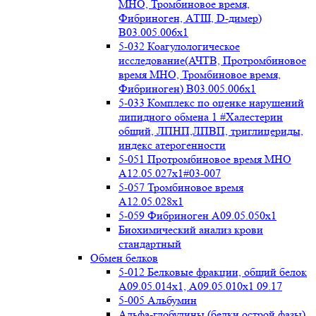
МНО, Тромбиновое время,
Фибриноген, АТIII, D-димер)
B03.005.006x1
5-032 Коагулологическое
исследование(АЧТВ, Протромбиновое
время МНО, Тромбиновое время,
Фибриноген) B03.005.006x1
5-033 Комплекс по оценке нарушений
липидного обмена 1 #Халестерин
общий, ЛПНП,ЛПВП, триглицериды,
индекс атерогенности
5-051 Протромбиновое время МНО
А12.05.027x1#03-007
5-057 Тромбиновое время
А12.05.028x1
5-059 Фибриноген А09.05.050x1
Биохимический анализ крови
стандартный
Обмен белков
5-012 Белковые фракции, общий белок
А09.05.014х1, А09.05.010х1 09.17
5-005 Альбумин
Альфа-глобулины (белки острой фазы)