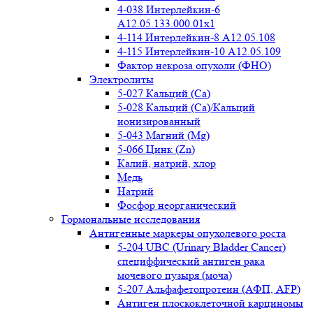
4-038 Интерлейкин-6
A12.05.133.000.01x1
4-114 Интерлейкин-8 A12.05.108
4-115 Интерлейкин-10 A12.05.109
Фактор некроза опухоли (ФНО)
Электролиты
5-027 Кальций (Ca)
5-028 Кальций (Ca)/Кальций
ионизированный
5-043 Магний (Mg)
5-066 Цинк (Zn)
Калий, натрий, хлор
Медь
Натрий
Фосфор неорганический
Гормональные исследования
Антигенные маркеры опухолевого роста
5-204 UBC (Urinary Bladder Cancer)
специффический антиген рака
мочевого пузыря (моча)
5-207 Альфафетопротеин (АФП, AFP)
Антиген плоскоклеточной карциномы