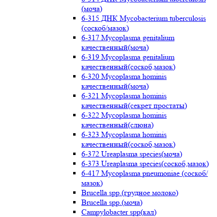
(моча)
6-315 ДНК Mycobacterium tuberculosis
(соскоб/мазок)
6-317 Mycoplasma genitalium
качественный(моча)
6-319 Mycoplasma genitalium
качественный(соскоб,мазок)
6-320 Mycoplasma hominis
качественный(моча)
6-321 Mycoplasma hominis
качественный(секрет простаты)
6-322 Mycoplasma hominis
качественный(слюна)
6-323 Mycoplasma hominis
качественный(соскоб,мазок)
6-372 Ureaplasma species(моча)
6-373 Ureaplasma species(соскоб,мазок)
6-417 Mycoplasma pneumoniae (соскоб/
мазок)
Brucella spp.(грудное молоко)
Brucella spp.(моча)
Campylobacter spp(кал)