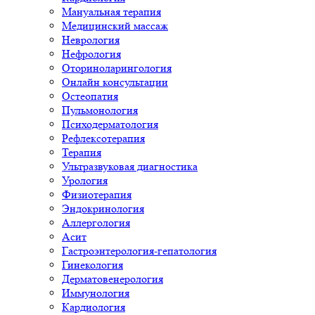
Мануальная терапия
Медицинский массаж
Неврология
Нефрология
Оториноларингология
Онлайн консультации
Остеопатия
Пульмонология
Психодерматология
Рефлексотерапия
Терапия
Ультразвуковая диагностика
Урология
Физиотерапия
Эндокринология
Аллергология
Асит
Гастроэнтерология-гепатология
Гинекология
Дерматовенерология
Иммунология
Кардиология