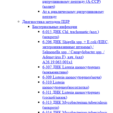
цитрулиновому пептиду (A-ССР)
(колич)
Ат к циклическому цитрулиновому
пептиду
Диагностика методом ПЦР
Бактериальные инфекции
6-015 ДНК Chl. trachomatic (кол.)
(мокрота)
6-206 ДНК Shigella spp. + E.coli (EIEC,
энтероинвазивные штаммы) /
Salmonella spp. / Campylobacter spp. /
Adenovirus F), кач. (кал)
A26.19.063.001x1
6-307 ДНК Listeria monocytogenes
(конъюнктива)
6-309 Listeria monocytogenes(моча)
6-310 Listeria
monocytogenes(носоглотка)
6-311 ДНК Listeria monocytogenes
(соскоб/мазок)
6-313 ДНК Mycobacterium tuberculosis
(мокрота)
6-314 ДНК Mycobacterium tuberculosis