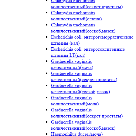
Chlamydia trachomatis
количественный(секрет простаты)
Chlamydia trachomatis
количественный(слюна)
Chlamydia trachomatis
количественный(соскоб,мазок)
Escherichia coli, энтерогеморрагические
штаммы (кал)
Escherichia coli, энтеротоксигенные
штаммы LT(кал)
Gardnerella vaginalis
качественный(моча)
Gardnerella vaginalis
качественный(секрет простаты)
Gardnerella vaginalis
качественный(соскоб,мазок)
Gardnerella vaginalis
количественный(моча)
Gardnerella vaginalis
количественный(секрет простаты)
Gardnerella vaginalis
количественный(соскоб,мазок)
Haemophilus ducrei(моча)