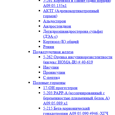
5-261 Кортизол в слюне (одна порция)
A09.05.135x1
АКТГ (Адренокортикотропный
гормон)
Альдостерон
Андростендион
Дегидроэпиандростерона сульфат
(ДЭА-с)
Кортизол (К) общий
Ренин
Поджелудочная железа
5-262 Оценка инсулинорезистентности
(индекс HOMA-IR) # 40-619
Инсулин
Проинсулин
С-пептид
Половые гормоны
17-ОН прогестерон
5-203 PAPP-A (ассоциированный с
беременностью плазменный белок А)
А09.05.089 x1
5-215 Бета-хорионический
гонадотропин А09.05.090 #946;-ХГЧ