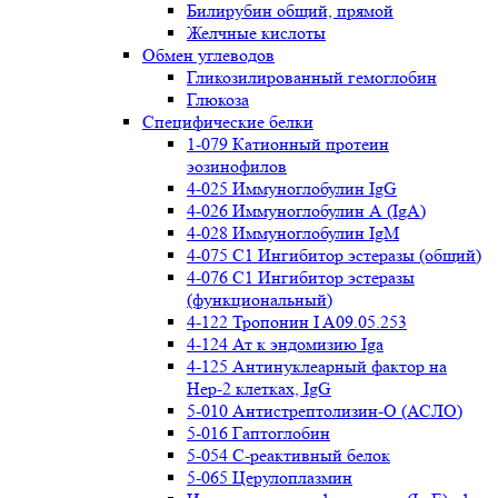
Билирубин общий, прямой
Желчные кислоты
Обмен углеводов
Гликозилированный гемоглобин
Глюкоза
Специфические белки
1-079 Катионный протеин
эозинофилов
4-025 Иммуноглобулин IgG
4-026 Иммуноглобулин А (IgA)
4-028 Иммуноглобулин IgM
4-075 С1 Ингибитор эстеразы (общий)
4-076 С1 Ингибитор эстеразы
(функциональный)
4-122 Тропонин I A09.05.253
4-124 Ат к эндомизию Iga
4-125 Антинуклеарный фактор на
Нер-2 клетках, IgG
5-010 Антистрептолизин-О (АСЛО)
5-016 Гаптоглобин
5-054 С-реактивный белок
5-065 Церулоплазмин