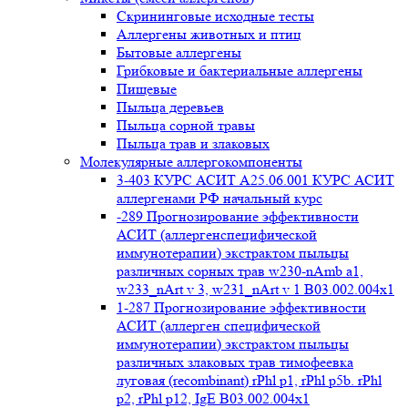
Cкрининговые исходные тесты
Аллергены животных и птиц
Бытовые аллергены
Грибковые и бактериальные аллергены
Пищевые
Пыльца деревьев
Пыльца сорной травы
Пыльца трав и злаковых
Молекулярные аллергокомпоненты
3-403 КУРС АСИТ А25.06.001 КУРС АСИТ
аллергенами РФ начальный курс
-289 Прогнозирование эффективности
АСИТ (аллергенспецифической
иммунотерапии) экстрактом пыльцы
различных сорных трав w230-nAmb a1,
w233_nArt v 3, w231_nArt v 1 В03.002.004x1
1-287 Прогнозирование эффективности
АСИТ (аллерген специфической
иммунотерапии) экстрактом пыльцы
различных злаковых трав тимофеевка
луговая (recombinant) rPhl p1, rPhl p5b. rPhl
p2, rPhl p12, IgE В03.002.004x1