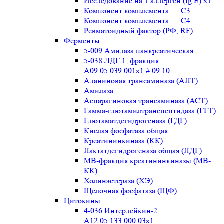
Исследование на 1 аллерген (Ig E) x1
Компонент комплемента — С3
Компонент комплемента — С4
Ревматоидный фактор (РФ, RF)
Ферменты
5-009 Амилаза панкреатическая
5-038 ЛДГ 1, фракция
A09.05.039.001x1 # 09.10
Аланиновая трансаминаза (АЛТ)
Амилаза
Аспарагиновая трансаминаза (АСТ)
Гамма-глютамилтранспептидаза (ГГТ)
Глютаматдегидрогеназа (ГДГ)
Кислая фосфатаза общая
Креатининкиназа (КК)
Лактатдегидрогеназа общая (ЛДГ)
МВ-фракция креатининкиназы (МВ-
КК)
Холинэстераза (ХЭ)
Щелочная фосфатаза (ЩФ)
Цитокины
4-036 Интерлейкин-2
A12.05.133.000.03x1