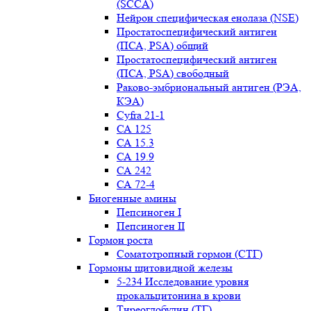
(SCCA)
Нейрон специфическая енолаза (NSE)
Простатоспецифический антиген
(ПСА, PSA) общий
Простатоспецифический антиген
(ПСА, PSA) свободный
Раково-эмбриональный антиген (РЭА,
КЭА)
Сyfra 21-1
СА 125
СА 15.3
СА 19.9
СА 242
СА 72-4
Биогенные амины
Пепсиноген I
Пепсиноген II
Гормон роста
Соматотропный гормон (СТГ)
Гормоны щитовидной железы
5-234 Исследование уровня
прокальцитонина в крови
Тиреоглобулин (ТГ)