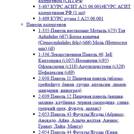
аллергеном (СИТ)РФ
3-407 КУРС АСИТ А25.06.001#КУРС АСИТ
аллергенами РФ (1 мл)
3-409 КУРС рузам 5 А25.06.001
Панели аллергенов
1-335-Панель насекомые Мотыль (i73) Тля
Aphididae (i67) Блоха кошачья
(Ctenocephalides felis) (i66) Моль (Heterocera
mix) (i8)
1-336 Лекарственная Панель 40, IgE
Каптоприл (с107) Неомицин (c95)
Офлоксацин (с118) Ацетилцистеин (с320)
Цефалексин (с69)
2-038 Панель 11 Пищевая панель (яблоко,
грейпфрут, банан, груша, апельсин, лимон,
мандарин, виноград)
2-039 Панель 12 Пищевая панель (вишня,
малина, клубника, черная смородина, слива,
грецкий орех, фундук, арахис)
2-053 Панель 43 Фрукты/Ягоды (Абрикос,
Авокадо, Айва, Алыча желтая, Ананас,
Гранат, Лайм, Манго)
2-054 Панель 44 Фрукты/Ягоды (Киви,