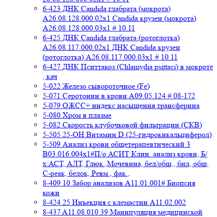
6-423 ДНК Candida глабрата (мокрота)
A26.08.128.000.02x1 Candida крузеи (мокрота)
A26.08.128.000.03x1 # 10.11
6-425 ДНК Candida глабрата (ротоглотка)
A26.08.117.000.02x1 ДНК Candida крузеи
(ротоглотка) A26.08.117.000.03x1 # 10.11
6-427 ДНК Пситтакоз (Chlamydia psittaci) в мокроте
, кач
5-022 Железо сывороточное (Fe)
5-071 Серотонин в крови A09.05.124 # 08-172
5-079 ОЖСС+ индекс насыщения трансферина
5-080 Хром в плазме
5-082 Скорость клубочковой фильтрации (СКВ)
5-505 25-ОН Витамин D (25-гидрокикальциферол)
5-509 Анализ крови общетерапевтический 3
B03.016.004x1#П/о АСИТ:Клин. анализ крови, Б/
х:АСТ, АЛТ, Глюк.,Мочевина, бел/общ., бил, общ,
C-реак, белок, Ревм., фак.,
8-409 10 Забор анализов A11.01.001# Биопсия
кожи
8-424 25 Инъекция с клемастин A11.02.002
8-437 A11.08.010 39 Манипуляция медицинской