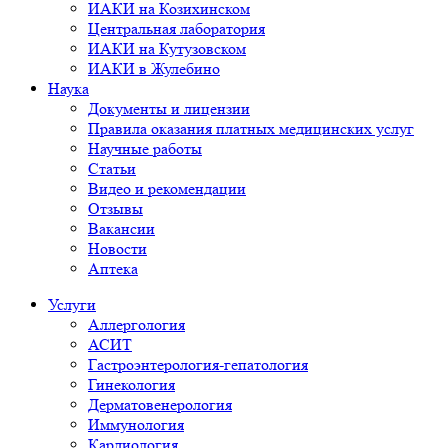
ИАКИ на Козихинском
Центральная лаборатория
ИАКИ на Кутузовском
ИАКИ в Жулебино
Наука
Документы и лицензии
Правила оказания платных медицинских услуг
Научные работы
Статьи
Видео и рекомендации
Отзывы
Вакансии
Новости
Аптека
Услуги
Аллергология
АСИТ
Гастроэнтерология-гепатология
Гинекология
Дерматовенерология
Иммунология
Кардиология