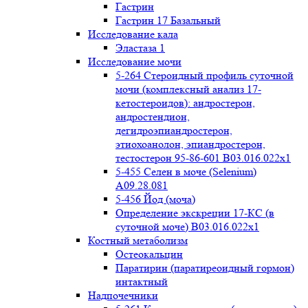
Гастрин
Гастрин 17 Базальный
Исследование кала
Эластаза 1
Исследование мочи
5-264 Стероидный профиль суточной
мочи (комплексный анализ 17-
кетостероидов): андростерон,
андростендион,
дегидроэпиандростерон,
этиохоанолон, эпиандростерон,
тестостерон 95-86-601 B03.016.022x1
5-455 Селен в моче (Selenium)
A09.28.081
5-456 Йод (моча)
Определение экскреции 17-КС (в
суточной моче) B03.016.022x1
Костный метаболизм
Остеокальцин
Паратирин (паратиреоидный гормон)
интактный
Надпочечники