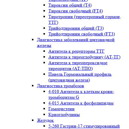
Тироксин общий (Т4)
Тироксин свободный (FT4)
Тиротропин (тиреотропный гормон,
ТТГ)
Трийодтиронин общий (Т3)
Трийодтиронин свободный (FT3)
Диагностика заболеваний щитовидной
железы
Антитела к рецепторам ТТГ
Антитела к тиреоглобулину (АТ-ТГ)
Антитела к тиреопероксидазе
тиреоцитов (АТ-ТПО)
Панель Гормональный профиль
(щитовидная железа)
Диагностика тромбозов
4-010 Антитела к клеткам крови-
тромбоцитам G
4-015 Антитела к фосфолипидам
Гомоцистеин
Криоглобулины
Желудок
5-260 Гастрин-17 стимулированный