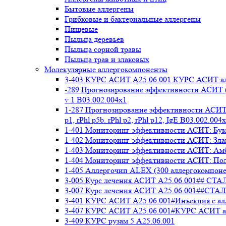
Бытовые аллергены
Грибковые и бактериальные аллергены
Пищевые
Пыльца деревьев
Пыльца сорной травы
Пыльца трав и злаковых
Молекулярные аллергокомпоненты
3-403 КУРС АСИТ А25.06.001 КУРС АСИТ ал
-289 Прогнозирование эффективности АСИТ (
v 1 В03.002.004x1
1-287 Прогнозирование эффективности АСИТ (
p1, rPhl p5b. rPhl p2, rPhl p12, IgE В03.002.004
1-401 Мониторинг эффективности АСИТ: Букоц
1-402 Мониторинг эффективности АСИТ: Злако
1-403 Мониторинг эффективности АСИТ: Амбр
1-404 Мониторинг эффективности АСИТ: Полы
1-405 Аллергочип ALEX (300 аллергокомпоне
3-005 Курс лечения АСИТ А25.06.001##
3-007 Курс лечения АСИТ А25.06.001##
3-401 КУРС АСИТ А25.06.001#Инъекция с а
3-407 КУРС АСИТ А25.06.001#КУРС АСИТ ал
3-409 КУРС рузам 5 А25.06.001