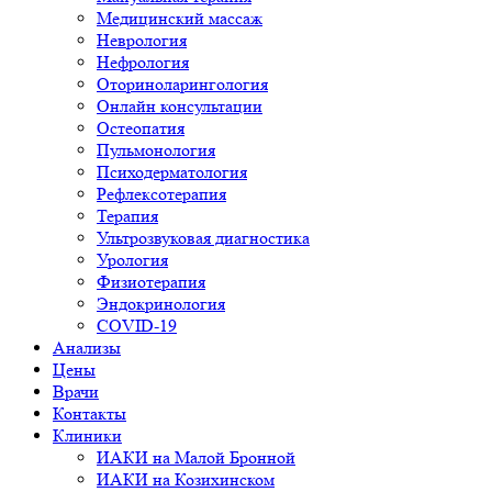
Медицинский массаж
Неврология
Нефрология
Оториноларингология
Онлайн консультации
Остеопатия
Пульмонология
Психодерматология
Рефлексотерапия
Терапия
Ультрозвуковая диагностика
Урология
Физиотерапия
Эндокринология
COVID-19
Анализы
Цены
Врачи
Контакты
Клиники
ИАКИ на Малой Бронной
ИАКИ на Козихинском