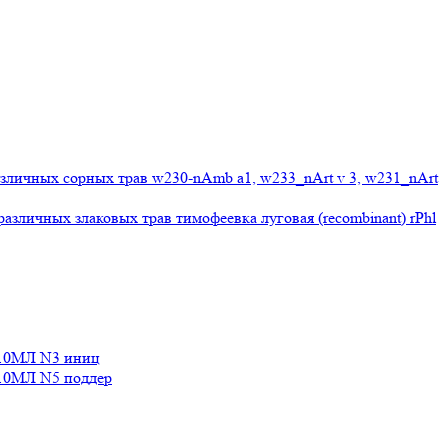
личных сорных трав w230-nAmb a1, w233_nArt v 3, w231_nArt
личных злаковых трав тимофеевка луговая (recombinant) rPhl
10МЛ N3 иниц
0МЛ N5 поддер