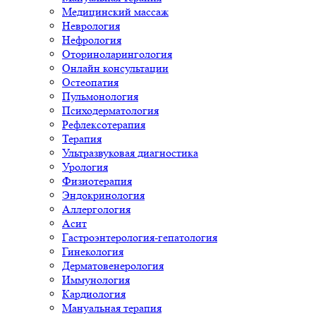
Медицинский массаж
Неврология
Нефрология
Оториноларингология
Онлайн консультации
Остеопатия
Пульмонология
Психодерматология
Рефлексотерапия
Терапия
Ультразвуковая диагностика
Урология
Физиотерапия
Эндокринология
Аллергология
Асит
Гастроэнтерология-гепатология
Гинекология
Дерматовенерология
Иммунология
Кардиология
Мануальная терапия