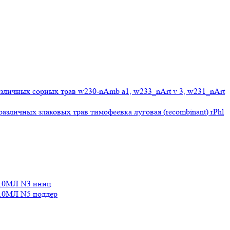
личных сорных трав w230-nAmb a1, w233_nArt v 3, w231_nArt
личных злаковых трав тимофеевка луговая (recombinant) rPhl
10МЛ N3 иниц
0МЛ N5 поддер