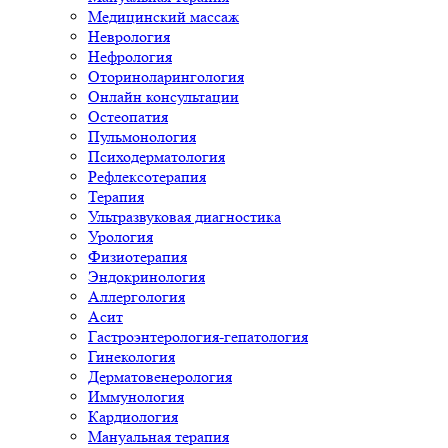
Медицинский массаж
Неврология
Нефрология
Оториноларингология
Онлайн консультации
Остеопатия
Пульмонология
Психодерматология
Рефлексотерапия
Терапия
Ультразвуковая диагностика
Урология
Физиотерапия
Эндокринология
Аллергология
Асит
Гастроэнтерология-гепатология
Гинекология
Дерматовенерология
Иммунология
Кардиология
Мануальная терапия