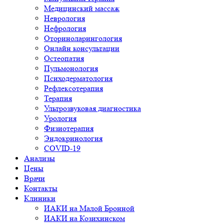
Медицинский массаж
Неврология
Нефрология
Оториноларингология
Онлайн консультации
Остеопатия
Пульмонология
Психодерматология
Рефлексотерапия
Терапия
Ультрозвуковая диагностика
Урология
Физиотерапия
Эндокринология
COVID-19
Анализы
Цены
Врачи
Контакты
Клиники
ИАКИ на Малой Бронной
ИАКИ на Козихинском