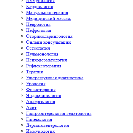
Иммунология
Кардиология
Мануальная терапия
Медицинский массаж
Неврология
Нефрология
Оториноларингология
Онлайн консультации
Остеопатия
Пульмонология
Психодерматология
Рефлексотерапия
Терапия
Ультразвуковая диагностика
Урология
Физиотерапия
Эндокринология
Аллергология
Асит
Гастроэнтерология-гепатология
Гинекология
Дерматовенерология
Иммунология