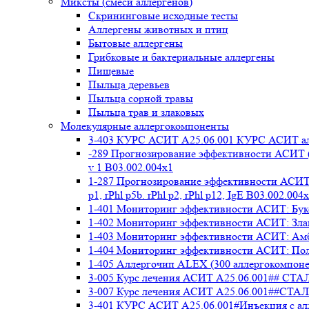
Миксты (смеси аллергенов)
Cкрининговые исходные тесты
Аллергены животных и птиц
Бытовые аллергены
Грибковые и бактериальные аллергены
Пищевые
Пыльца деревьев
Пыльца сорной травы
Пыльца трав и злаковых
Молекулярные аллергокомпоненты
3-403 КУРС АСИТ А25.06.001 КУРС АСИТ ал
-289 Прогнозирование эффективности АСИТ (
v 1 В03.002.004x1
1-287 Прогнозирование эффективности АСИТ (
p1, rPhl p5b. rPhl p2, rPhl p12, IgE В03.002.004
1-401 Мониторинг эффективности АСИТ: Букоц
1-402 Мониторинг эффективности АСИТ: Злако
1-403 Мониторинг эффективности АСИТ: Амбр
1-404 Мониторинг эффективности АСИТ: Полы
1-405 Аллергочип ALEX (300 аллергокомпоне
3-005 Курс лечения АСИТ А25.06.001##
3-007 Курс лечения АСИТ А25.06.001##
3-401 КУРС АСИТ А25.06.001#Инъекция с а