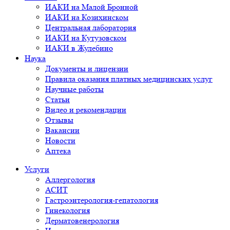
ИАКИ на Малой Бронной
ИАКИ на Козихинском
Центральная лаборатория
ИАКИ на Кутузовском
ИАКИ в Жулебино
Наука
Документы и лицензии
Правила оказания платных медицинских услуг
Научные работы
Статьи
Видео и рекомендации
Отзывы
Вакансии
Новости
Аптека
Услуги
Аллергология
АСИТ
Гастроэнтерология-гепатология
Гинекология
Дерматовенерология