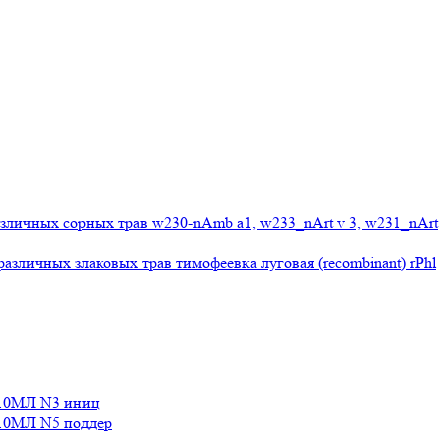
личных сорных трав w230-nAmb a1, w233_nArt v 3, w231_nArt
личных злаковых трав тимофеевка луговая (recombinant) rPhl
10МЛ N3 иниц
0МЛ N5 поддер