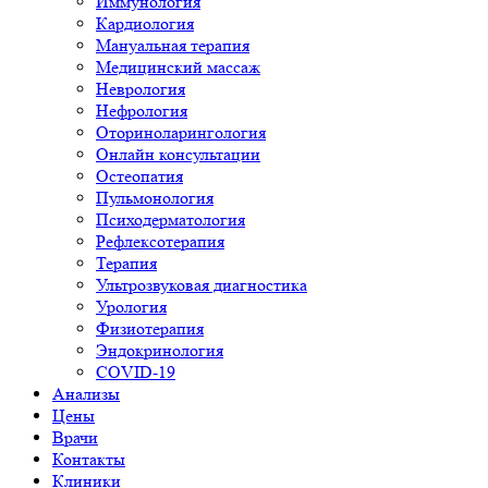
Иммунология
Кардиология
Мануальная терапия
Медицинский массаж
Неврология
Нефрология
Оториноларингология
Онлайн консультации
Остеопатия
Пульмонология
Психодерматология
Рефлексотерапия
Терапия
Ультрозвуковая диагностика
Урология
Физиотерапия
Эндокринология
COVID-19
Анализы
Цены
Врачи
Контакты
Клиники