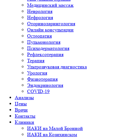
Медицинский массаж
Неврология
Нефрология
Оториноларингология
Онлайн консультации
Остеопатия
Пульмонология
Психодерматология
Рефлексотерапия
Терапия
Ультрозвуковая диагностика
Урология
Физиотерапия
Эндокринология
COVID-19
Анализы
Цены
Врачи
Контакты
Клиники
ИАКИ на Малой Бронной
ИАКИ на Козихинском