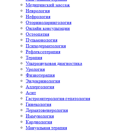
Медицинский массаж
Неврология
Нефрология
Оториноларингология
Онлайн консультации
Остеопатия
Пульмонология
Психодерматология
Рефлексотерапия
Терапия
Ультразвуковая диагностика
Урология
Физиотерапия
Эндокринология
Аллергология
Асит
Гастроэнтерология-гепатология
Гинекология
Дерматовенерология
Иммунология
Кардиология
Мануальная терапия