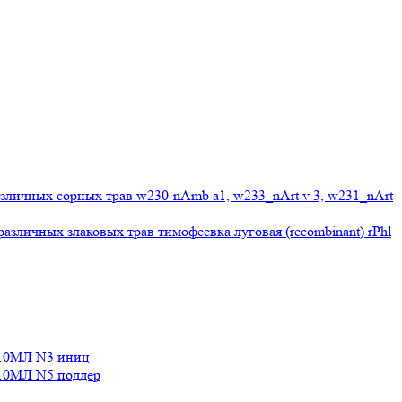
личных сорных трав w230-nAmb a1, w233_nArt v 3, w231_nArt
личных злаковых трав тимофеевка луговая (recombinant) rPhl
10МЛ N3 иниц
0МЛ N5 поддер