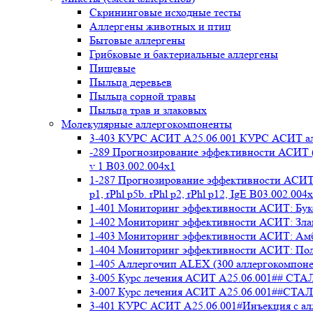
Cкрининговые исходные тесты
Аллергены животных и птиц
Бытовые аллергены
Грибковые и бактериальные аллергены
Пищевые
Пыльца деревьев
Пыльца сорной травы
Пыльца трав и злаковых
Молекулярные аллергокомпоненты
3-403 КУРС АСИТ А25.06.001 КУРС АСИТ ал
-289 Прогнозирование эффективности АСИТ (
v 1 В03.002.004x1
1-287 Прогнозирование эффективности АСИТ (
p1, rPhl p5b. rPhl p2, rPhl p12, IgE В03.002.004
1-401 Мониторинг эффективности АСИТ: Букоц
1-402 Мониторинг эффективности АСИТ: Злако
1-403 Мониторинг эффективности АСИТ: Амбр
1-404 Мониторинг эффективности АСИТ: Полы
1-405 Аллергочип ALEX (300 аллергокомпоне
3-005 Курс лечения АСИТ А25.06.001##
3-007 Курс лечения АСИТ А25.06.001##
3-401 КУРС АСИТ А25.06.001#Инъекция с а