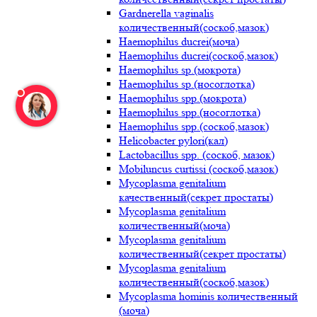
Gardnerella vaginalis
количественный(соскоб,мазок)
Haemophilus ducrei(моча)
Haemophilus ducrei(соскоб,мазок)
Haemophilus sp.(мокрота)
Haemophilus sp.(носоглотка)
Haemophilus spp.(мокрота)
Haemophilus spp.(носоглотка)
Haemophilus spp.(соскоб,мазок)
Helicobacter pylori(кал)
Lactobacillus spp. (соскоб, мазок)
Mobiluncus curtissi (соскоб,мазок)
Mycoplasma genitalium
качественный(секрет простаты)
Mycoplasma genitalium
количественный(моча)
Mycoplasma genitalium
количественный(секрет простаты)
Mycoplasma genitalium
количественный(соскоб,мазок)
Mycoplasma hominis количественный
(моча)