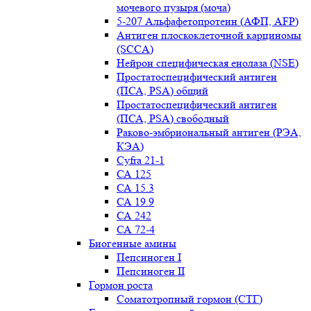
мочевого пузыря (моча)
5-207 Альфафетопротеин (АФП, AFP)
Антиген плоскоклеточной карциномы
(SCCA)
Нейрон специфическая енолаза (NSE)
Простатоспецифический антиген
(ПСА, PSA) общий
Простатоспецифический антиген
(ПСА, PSA) свободный
Раково-эмбриональный антиген (РЭА,
КЭА)
Сyfra 21-1
СА 125
СА 15.3
СА 19.9
СА 242
СА 72-4
Биогенные амины
Пепсиноген I
Пепсиноген II
Гормон роста
Соматотропный гормон (СТГ)