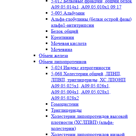
5-012 Белковые фракции, общий белок
А09.05.014х1, А09.05.010х1 09.17
5-005 Альбумин
Альфа-глобулины (белки острой фазы)
альфа1-антитрипсин
Белок общий
Креатинин
Мочевая кислота
Мочевина
Обмен железа
Обмен липопротеинов
5-024 Индекс атерогенности
5-068 Холестерин общий, ЛПНП,
ЛПВП, триглицериды, ХС ЛПОНП
А09.05.025x1, A09.05.026х1,
А09.05.004х1, А09.05.028х1,
А09.05.028х2
Гомоцистеин
Триглицериды
Холестерин липопротеидов высокой
плотности (ХСЛПВП) (альфа-
холестерин)
Холестерин липопротеидов низкой