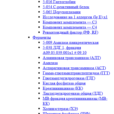
5-016 Гаптоглобин
5-054 С-реактивный белок
5-065 Церулоплазмин
Исследование на 1 аллерген (Ig E) x1
Компонент комплемента — С3
Компонент комплемента — С4
Ревматоидный фактор (РФ, RF)
Ферменты
5-009 Амилаза панкреатическая
5-038 ЛДГ 1, фракция
A09.05.039.001x1 # 09.10
Аланиновая трансаминаза (АЛТ)
Амилаза
Аспарагиновая трансаминаза (АСТ)
Гамма-глютамилтранспептидаза (ГГТ)
Глютаматдегидрогеназа (ГДГ)
Кислая фосфатаза общая
Креатининкиназа (КК)
Лактатдегидрогеназа общая (ЛДГ)
МВ-фракция креатининкиназы (МВ-
КК)
Холинэстераза (ХЭ)
Щелочная фосфатаза (ЩФ)