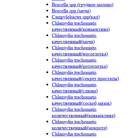
Brucella spp.(грудное молоко)
Brucella spp.(моча)
Campylobacter spp(кал)
Chlamydia trachomatis
качественный(коньюктива)
Chlamydia trachomatis
качественный(моча)
Chlamydia trachomatis
качественный(носоглотка)
Chlamydia trachomatis
качественный(ротоглотка)
Chlamydia trachomatis
качественный(секрет простаты)
Chlamydia trachomatis
качественный(слюна)
Chlamydia trachomatis
качественный(соскоб,мазок)
Chlamydia trachomatis
количественный(коньюктива)
Chlamydia trachomatis
количественный(мокрота)
Chlamydia trachomatis