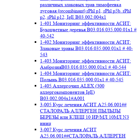
различных злаковых трав тимофеевка
луговая (recombinant) rPhl p1, rPhl p5b. rPhl
p2, rPhl p12, IgE В03.002.004x1
1-401 Мониторинг эффективности АСИТ:
Букоцветные деревья B03.016.035.000.01x1 #
40-542
1-402 Мониторинг эффективности АСИТ:
Злаковые травы B03.016.035.000.01x1 # 40-
543
1-403 Мониторинг эффективности АСИТ:
АмброзияB03.016.035.000.01x1 # 40-544
1-404 Мониторинг эффективности АСИТ:
Полынь B03.016.035.000.01x1 # 40-545
1-405 Аллергочип ALEX (300
аллергокомпонентов IgE)
В03.002.004x1#А001
3-005 Курс лечения АСИТ А25.06.001##
СТАЛОРАЛЬ АЛЛЕРГЕН ПЫЛЬЦЫ
БЕРЕЗЫ или КЛЕЩ 10 ИР/МЛ 10МЛ N3
иниц
3-007 Курс лечения АСИТ
А25.06.001##СТАЛОРАЛЬ АЛЛЕРГЕН