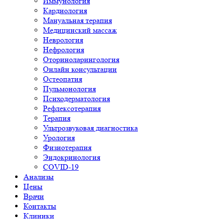
Иммунология
Кардиология
Мануальная терапия
Медицинский массаж
Неврология
Нефрология
Оториноларингология
Онлайн консультации
Остеопатия
Пульмонология
Психодерматология
Рефлексотерапия
Терапия
Ультрозвуковая диагностика
Урология
Физиотерапия
Эндокринология
COVID-19
Анализы
Цены
Врачи
Контакты
Клиники