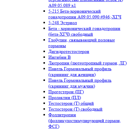
А09.05.089 x1
5-215 Бета-хорионический
гонадотропин А09.05.090 #946;-ХГЧ
5-248 Эстриол
Бета - хорионический гонадотропин
(бета-ХГЧ) свободный
Глобулин, связывающий половые
гормоны
Дигидротестостерон
Ингибин В
Лютропин (лютеотропный гормон, ЛГ)
Панель Гормональный профиль
(скрининг для женщин)
Панель Гормональный профиль
(скрининг для мужчин)
Прогестерон (ПГ)
Пролактин (ПЛ)
Тестостерон (Т) общий
Тестостерон (Т) свободный
Фоллитропин
(фолликулостимулирующий гормон,
ФСГ)