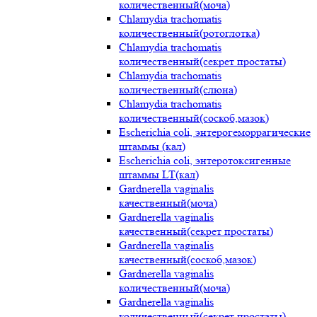
количественный(моча)
Chlamydia trachomatis
количественный(ротоглотка)
Chlamydia trachomatis
количественный(секрет простаты)
Chlamydia trachomatis
количественный(слюна)
Chlamydia trachomatis
количественный(соскоб,мазок)
Escherichia coli, энтерогеморрагические
штаммы (кал)
Escherichia coli, энтеротоксигенные
штаммы LT(кал)
Gardnerella vaginalis
качественный(моча)
Gardnerella vaginalis
качественный(секрет простаты)
Gardnerella vaginalis
качественный(соскоб,мазок)
Gardnerella vaginalis
количественный(моча)
Gardnerella vaginalis
количественный(секрет простаты)