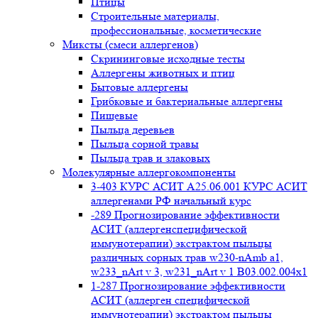
Птицы
Строительные материалы,
профессиональные, косметические
Миксты (смеси аллергенов)
Cкрининговые исходные тесты
Аллергены животных и птиц
Бытовые аллергены
Грибковые и бактериальные аллергены
Пищевые
Пыльца деревьев
Пыльца сорной травы
Пыльца трав и злаковых
Молекулярные аллергокомпоненты
3-403 КУРС АСИТ А25.06.001 КУРС АСИТ
аллергенами РФ начальный курс
-289 Прогнозирование эффективности
АСИТ (аллергенспецифической
иммунотерапии) экстрактом пыльцы
различных сорных трав w230-nAmb a1,
w233_nArt v 3, w231_nArt v 1 В03.002.004x1
1-287 Прогнозирование эффективности
АСИТ (аллерген специфической
иммунотерапии) экстрактом пыльцы