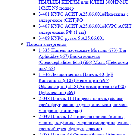
ПЫЛЬЦЫ БЕРЕЗЫ или КЛЕЩ 300ИР/МЛ
10МЛ N5 поддер
3-401 КУРС АСИТ А25.06.001#Инъекция с
аллергеном (СИТ)РФ
3-407 КУРС АСИТ А25.06.001#КУРС АСИТ
аллергенами РФ (1 мл)
3-409 КУРС рузам 5 А25.06.001
Панели аллергенов
1-335-Панель насекомые Мотыль (i73) Тля
Aphididae (i67) Блоха кошачья
(Ctenocephalides felis) (i66) Моль (Heterocera
mix) (i8)
1-336 Лекарственная Панель 40, IgE
Каптоприл (с107) Неомицин (c95)
Офлоксацин (с118) Ацетилцистеин (с320)
Цефалексин (с69)
2-038 Панель 11 Пищевая панель (яблоко,
грейпфрут, банан, груша, апельсин, лимон,
мандарин, виноград)
2-039 Панель 12 Пищевая панель (вишня,
малина, клубника, черная смородина, слива,
грецкий орех, фундук, арахис)
2-053 Панель 43 Фрукты/Ягоды (Абрикос,