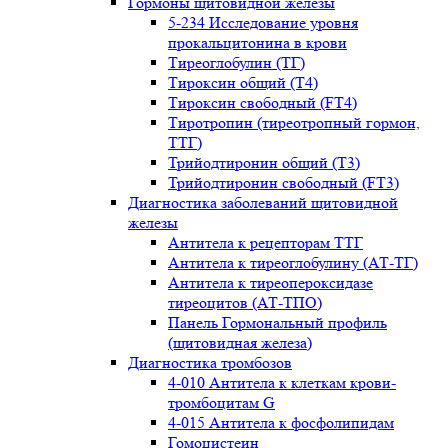
Гормоны щитовидной железы
5-234 Исследование уровня
прокальцитонина в крови
Тиреоглобулин (ТГ)
Тироксин общий (Т4)
Тироксин свободный (FT4)
Тиротропин (тиреотропный гормон,
ТТГ)
Трийодтиронин общий (Т3)
Трийодтиронин свободный (FT3)
Диагностика заболеваний щитовидной
железы
Антитела к рецепторам ТТГ
Антитела к тиреоглобулину (АТ-ТГ)
Антитела к тиреопероксидазе
тиреоцитов (АТ-ТПО)
Панель Гормональный профиль
(щитовидная железа)
Диагностика тромбозов
4-010 Антитела к клеткам крови-
тромбоцитам G
4-015 Антитела к фосфолипидам
Гомоцистеин