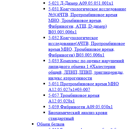
5-021 Д-Димер А09.05.051.001x1
5-031 Коагулологическое исследование
№3(АЧТВ, Протромбиновое время
МНО, Тромбиновое время,
Фибриноген, АТIII, D-димер)
B03.005.006x1
5-032 Коагулологическое
исследование(АЧТВ, Протромбиновое
время МНО, Тромбиновое время,
Фибриноген) B03.005.006x1
5-033 Комплекс по оценке нарушений
липидного обмена 1 #Халестерин
общий, ЛПНП,ЛПВП, триглицериды,
индекс атерогенности
5-051 Протромбиновое время МНО
А12.05.027x1#03-007
5-057 Тромбиновое время
А12.05.028x1
5-059 Фибриноген А09.05.050x1
Биохимический анализ крови
стандартный
Обмен белков