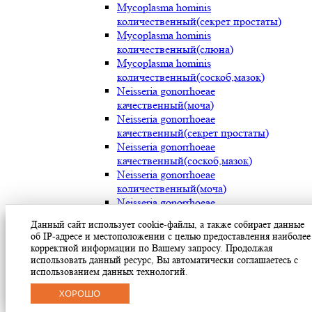
Mycoplasma hominis
количественный(секрет простаты)
Mycoplasma hominis
количественный(слюна)
Mycoplasma hominis
количественный(соскоб,мазок)
Neisseria gonorrhoeae
качественный(моча)
Neisseria gonorrhoeae
качественный(секрет простаты)
Neisseria gonorrhoeae
качественный(соскоб,мазок)
Neisseria gonorrhoeae
количественный(моча)
Neisseria gonorrhoeae
количественный(секрет простаты)
Данный сайт использует cookie-файлы, а также собирает данные
Neisseria gonorrhoeae
об IP-адресе и местоположении с целью предоставления наиболее
количественный(соскоб,мазок)
корректной информации по Вашему запросу. Продолжая
Streptococcus pyogenes (мокрота)
использовать данный ресурс, Вы автоматически соглашаетесь с
Streptococcus pyogenes (носоглотка)
использованием данных технологий.
Streptococcus pyogenes(мазок с раневой
ХОРОШО
поверхности)