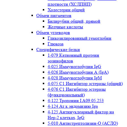
плотности (ХСЛПНП)
Холестерин общий
Обмен пигментов
Билирубин общий, прямой
Желчные кислоты
Обмен углеводов
Гликозилированный гемоглобин
Глюкоза
Специфические белки
1-079 Катионный протеин
эозинофилов
4-025 Иммуноглобулин IgG
4-026 Иммуноглобулин А (IgA)
4-028 Иммуноглобулин IgM
4-075 С1 Ингибитор эстеразы (общий)
4-076 С1 Ингибитор эстеразы
(функциональный)
4-122 Тропонин I A09.05.253
4-124 Ат к эндомизию Iga
4-125 Антинуклеарный фактор на
Нер-2 клетках, IgG
5-010 Антистрептолизин-О (АСЛО)