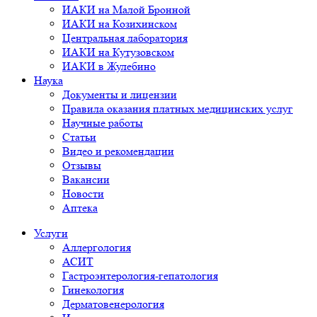
ИАКИ на Малой Бронной
ИАКИ на Козихинском
Центральная лаборатория
ИАКИ на Кутузовском
ИАКИ в Жулебино
Наука
Документы и лицензии
Правила оказания платных медицинских услуг
Научные работы
Статьи
Видео и рекомендации
Отзывы
Вакансии
Новости
Аптека
Услуги
Аллергология
АСИТ
Гастроэнтерология-гепатология
Гинекология
Дерматовенерология