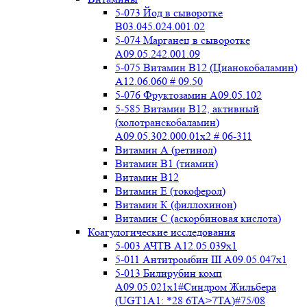
5-073 Йод в сыворотке
B03.045.024.001.02
5-074 Марганец в сыворотке
A09.05.242.001.09
5-075 Витамин В12 (Цианокобаламин)
A12.06.060 # 09.50
5-076 Фруктозамин A09.05.102
5-585 Витамин B12, активный
(холотранскобаламин)
A09.05.302.000.01x2 # 06-311
Витамин А (ретинол)
Витамин В1 (тиамин)
Витамин В12
Витамин Е (токоферол)
Витамин К (филлохинон)
Витамин С (аскорбиновая кислота)
Коагулогические исследования
5-003 АЧТВ А12.05.039x1
5-011 Антитромбин III А09.05.047x1
5-013 Билирубин комп
A09.05.021x1#Синдром Жильбера
(UGT1A1: *28 6TA>7TA)#75/08