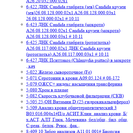
A26.20.032.000.02х1
6-422 ДНК Candida глабрата (зев) Candida крузеи
(зев)26.08.128.000.02x1 A26.08.128.000.03x1
26.08.128.000.02x1 # 10.11
6-423 ДНК Candida глабрата (мокрота)
A26.08.128.000.02x1 Candida крузеи (мокрота)
A26.08.128.000.03x1 # 10.11
6-425 ДНК Candida глабрата (ротоглотка)
A26.08.117.000.02x1 ДНК Candida крузеи
(ротоглотка) A26.08.117.000.03x1 # 10.11
6-427 ДНК Пситтакоз (Chlamydia psittaci) в мокроте
, кач
5-022 Железо сывороточное (Fe)
5-071 Серотонин в крови A09.05.124 # 08-172
5-079 ОЖСС+ индекс насыщения трансферина
5-080 Хром в плазме
5-082 Скорость клубочковой фильтрации (СКВ)
5-505 25-ОН Витамин D (25-гидрокикальциферол)
5-509 Анализ крови общетерапевтический 3
B03.016.004x1#П/о АСИТ:Клин. анализ крови, Б/
х:АСТ, АЛТ, Глюк.,Мочевина, бел/общ., бил, общ,
C-реак, белок, Ревм., фак.,
8-409 10 Забор анализов A11.01.001# Биопсия