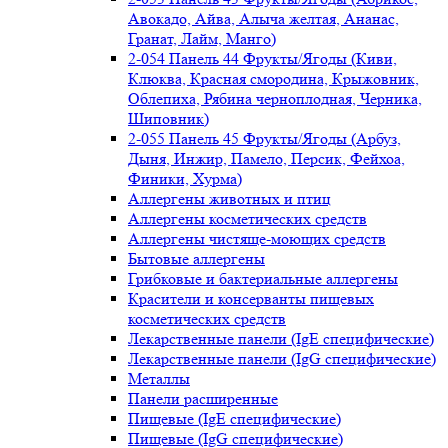
Авокадо, Айва, Алыча желтая, Ананас,
Гранат, Лайм, Манго)
2-054 Панель 44 Фрукты/Ягоды (Киви,
Клюква, Красная смородина, Крыжовник,
Облепиха, Рябина черноплодная, Черника,
Шиповник)
2-055 Панель 45 Фрукты/Ягоды (Арбуз,
Дыня, Инжир, Памело, Персик, Фейхоа,
Финики, Хурма)
Аллергены животных и птиц
Аллергены косметических средств
Аллергены чистяще-моющих средств
Бытовые аллергены
Грибковые и бактериальные аллергены
Красители и консерванты пищевых
косметических средств
Лекарственные панели (IgE специфические)
Лекарственные панели (IgG специфические)
Металлы
Панели расширенные
Пищевые (IgE специфические)
Пищевые (IgG специфические)