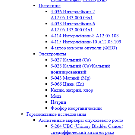
Цитокины
4-036 Интерлейкин-2
A12.05.133.000.03x1
4-038 Интерлейкин-6
A12.05.133.000.01x1
4-114 Интерлейкин-8 A12.05.108
4-115 Интерлейкин-10 A12.05.109
Фактор некроза опухоли (ФНО)
Электролиты
5-027 Кальций (Ca)
5-028 Кальций (Ca)/Кальций
ионизированный
5-043 Магний (Mg)
5-066 Цинк (Zn)
Калий, натрий, хлор
Медь
Натрий
Фосфор неорганический
Гормональные исследования
Антигенные маркеры опухолевого роста
5-204 UBC (Urinary Bladder Cancer)
специффический антиген рака