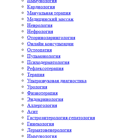
Иммунология
Кардиология
Мануальная терапия
Медицинский массаж
Неврология
Нефрология
Оториноларингология
Онлайн консультации
Остеопатия
Пульмонология
Психодерматология
Рефлексотерапия
Терапия
Ультразвуковая диагностика
Урология
Физиотерапия
Эндокринология
Аллергология
Асит
Гастроэнтерология-гепатология
Гинекология
Дерматовенерология
Иммунология