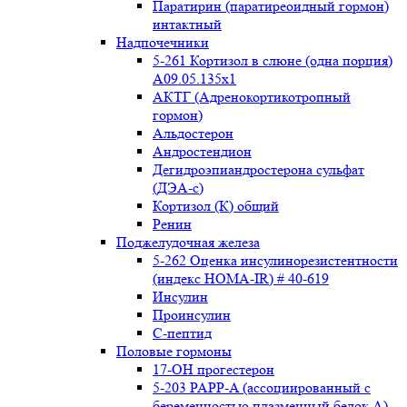
Паратирин (паратиреоидный гормон)
интактный
Надпочечники
5-261 Кортизол в слюне (одна порция)
A09.05.135x1
АКТГ (Адренокортикотропный
гормон)
Альдостерон
Андростендион
Дегидроэпиандростерона сульфат
(ДЭА-с)
Кортизол (К) общий
Ренин
Поджелудочная железа
5-262 Оценка инсулинорезистентности
(индекс HOMA-IR) # 40-619
Инсулин
Проинсулин
С-пептид
Половые гормоны
17-ОН прогестерон
5-203 PAPP-A (ассоциированный с
беременностью плазменный белок А)