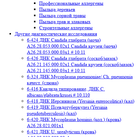
Профессиональные аллергены
Пыльца деревьев
Пыльца сорной травы
Пыльца трав и злаковых
Строительные аллергены
Другие диагностические исследования
6-424 ДНК Candida глабрата (моча)
A26.28.053.000.02x1 Candida крузеи (моча)
A26.28.053.000.03x1 # 10.11
6-426 ДНК Candida глабрата (соскоб/мазок)
A26.21.145.000.02x1 Candida крузеи (соскоб/мазок)
A26.21.145.000.03x1 # 10.11
6-324 ДНК Mycoplasma pneumoniae/ Ch. pneumonia
качест. (слюна)
6-416 Кандида типирование, ДНК C.
albicans/glabrata/krusei # 10.110
6-418 ДНК Иерсиниоза (Yersinia enterocolitica) (кал)
6-419 ДНК Псевдотуберкулез (Yersinia
pseudotuberculosis) (кал)
6-420 ДНК Mycoplasma hominis (кол.) (кровь)
A26.28.021.001x1
6-421 ДНК U. urealyticum (кровь)