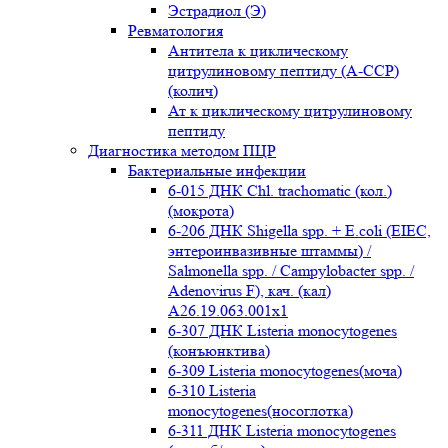
Эстрадиол (Э)
Ревматология
Антитела к циклическому
цитрулиновому пептиду (A-ССР)
(колич)
Ат к циклическому цитрулиновому
пептиду
Диагностика методом ПЦР
Бактериальные инфекции
6-015 ДНК Chl. trachomatic (кол.)
(мокрота)
6-206 ДНК Shigella spp. + E.coli (EIEC,
энтероинвазивные штаммы) /
Salmonella spp. / Campylobacter spp. /
Adenovirus F), кач. (кал)
A26.19.063.001x1
6-307 ДНК Listeria monocytogenes
(конъюнктива)
6-309 Listeria monocytogenes(моча)
6-310 Listeria
monocytogenes(носоглотка)
6-311 ДНК Listeria monocytogenes