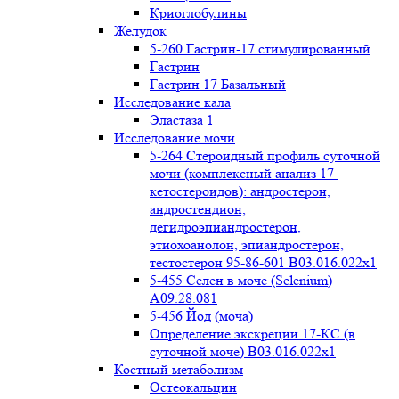
Криоглобулины
Желудок
5-260 Гастрин-17 стимулированный
Гастрин
Гастрин 17 Базальный
Исследование кала
Эластаза 1
Исследование мочи
5-264 Стероидный профиль суточной
мочи (комплексный анализ 17-
кетостероидов): андростерон,
андростендион,
дегидроэпиандростерон,
этиохоанолон, эпиандростерон,
тестостерон 95-86-601 B03.016.022x1
5-455 Селен в моче (Selenium)
A09.28.081
5-456 Йод (моча)
Определение экскреции 17-КС (в
суточной моче) B03.016.022x1
Костный метаболизм
Остеокальцин