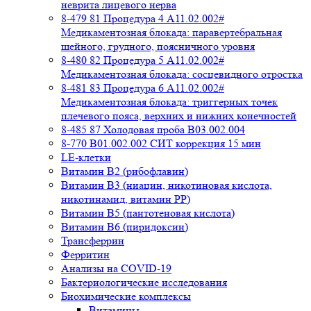
неврита лицевого нерва
8-479 81 Процедура 4 A11.02.002#
Медикаментозная блокада: паравертебральная
шейного, грудного, поясничного уровня
8-480 82 Процедура 5 A11.02.002#
Медикаментозная блокада: сосцевидного отростка
8-481 83 Процедура 6 A11.02.002#
Медикаментозная блокада: триггерных точек
плечевого пояса, верхних и нижних конечностей
8-485 87 Холодовая проба В03.002.004
8-770 B01.002.002 СИТ коррекция 15 мин
LE-клетки
Витамин В2 (рибофлавин)
Витамин В3 (ниацин, никотиновая кислота,
никотинамид, витамин PP)
Витамин В5 (пантотеновая кислота)
Витамин В6 (пиридоксин)
Трансферрин
Ферритин
Анализы на COVID-19
Бактериологические исследования
Биохимические комплексы
Витамины