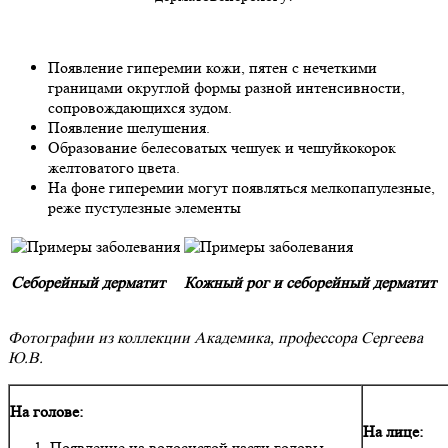
Появление гиперемии кожи, пятен с нечеткими
границами округлой формы разной интенсивности,
сопровождающихся зудом.
Появление шелушения.
Образование белесоватых чешуек и чешуйкокорок
желтоватого цвета.
На фоне гиперемии могут появляться мелкопапулезные,
реже пустулезные элементы
Себорейный дерматит
Кожный рог и себорейный дерматит
Фотографии из коллекции Академика, профессора Сергеева
Ю.В.
На голове:
На лице:
Появление на волосистой части головы