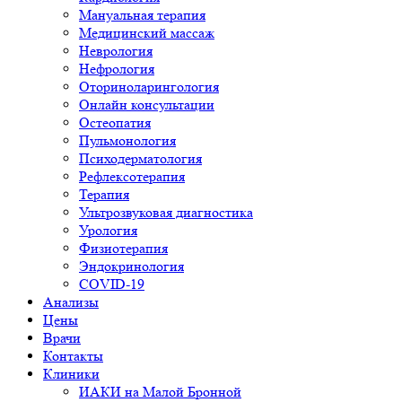
Мануальная терапия
Медицинский массаж
Неврология
Нефрология
Оториноларингология
Онлайн консультации
Остеопатия
Пульмонология
Психодерматология
Рефлексотерапия
Терапия
Ультрозвуковая диагностика
Урология
Физиотерапия
Эндокринология
COVID-19
Анализы
Цены
Врачи
Контакты
Клиники
ИАКИ на Малой Бронной