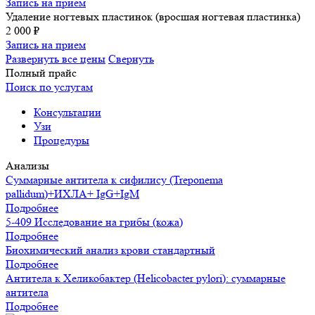
Запись на прием
Удаление ногтевых пластинок (вросшая ногтевая пластинка)
2 000 ₽
Запись на прием
Развернуть все цены
Свернуть
Полный прайс
Поиск по услугам
Консультации
Узи
Процедуры
Анализы
Суммарные антитела к сифилису (Treponema
pallidum)+ИХЛА+ IgG+IgM
Подробнее
5-409 Исследование на грибы (кожа)
Подробнее
Биохимический анализ крови стандартный
Подробнее
Антитела к Хеликобактер (Helicobacter pylori): суммарные
антитела
Подробнее