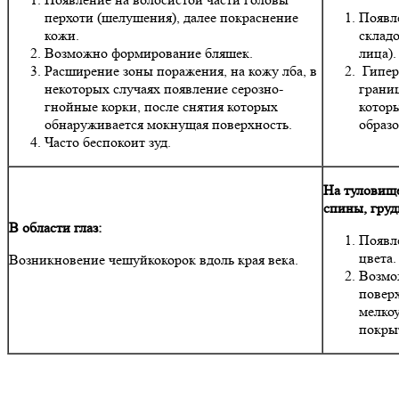
перхоти (шелушения), далее покраснение
Появл
кожи.
складо
Возможно формирование бляшек.
лица).
Расширение зоны поражения, на кожу лба, в
Гипер
некоторых случаях появление серозно-
грани
гнойные корки, после снятия которых
котор
обнаруживается мокнущая поверхность.
образ
Часто беспокоит зуд.
На туловище
спины, груд
В области глаз:
Появл
цвета.
Возникновение чешуйкокорок вдоль края века.
Возмо
поверх
мелкоу
покры