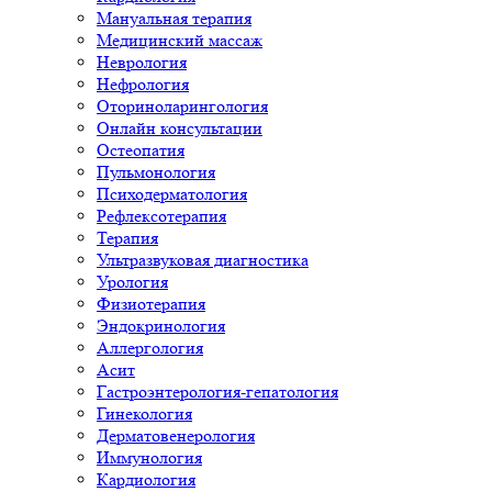
Мануальная терапия
Медицинский массаж
Неврология
Нефрология
Оториноларингология
Онлайн консультации
Остеопатия
Пульмонология
Психодерматология
Рефлексотерапия
Терапия
Ультразвуковая диагностика
Урология
Физиотерапия
Эндокринология
Аллергология
Асит
Гастроэнтерология-гепатология
Гинекология
Дерматовенерология
Иммунология
Кардиология