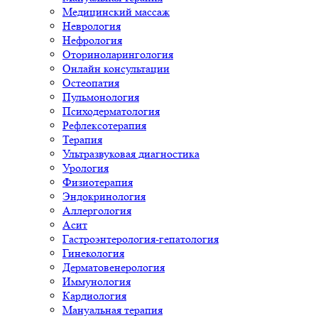
Медицинский массаж
Неврология
Нефрология
Оториноларингология
Онлайн консультации
Остеопатия
Пульмонология
Психодерматология
Рефлексотерапия
Терапия
Ультразвуковая диагностика
Урология
Физиотерапия
Эндокринология
Аллергология
Асит
Гастроэнтерология-гепатология
Гинекология
Дерматовенерология
Иммунология
Кардиология
Мануальная терапия