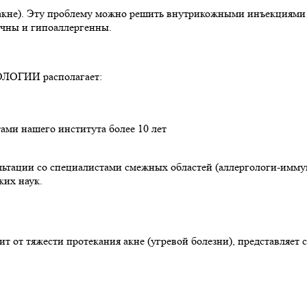
такне). Эту проблему можно решить внутрикожными инъекциями
ичны и гипоаллергенны.
ГИИ располагает:
ми нашего института более 10 лет
ьтации со специалистами смежных областей (аллергологи-иммун
ких наук.
т от тяжести протекания акне (угревой болезни), представляет