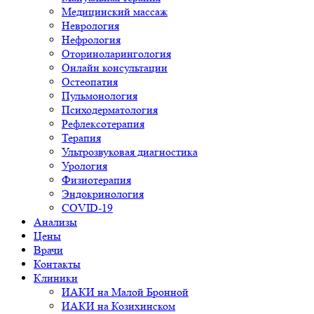
Медицинский массаж
Неврология
Нефрология
Оториноларингология
Онлайн консультации
Остеопатия
Пульмонология
Психодерматология
Рефлексотерапия
Терапия
Ультрозвуковая диагностика
Урология
Физиотерапия
Эндокринология
COVID-19
Анализы
Цены
Врачи
Контакты
Клиники
ИАКИ на Малой Бронной
ИАКИ на Козихинском