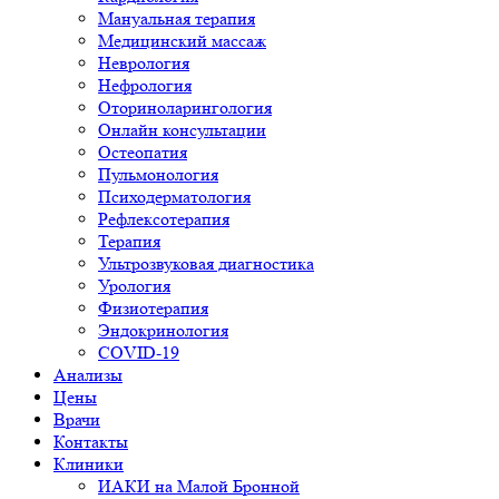
Мануальная терапия
Медицинский массаж
Неврология
Нефрология
Оториноларингология
Онлайн консультации
Остеопатия
Пульмонология
Психодерматология
Рефлексотерапия
Терапия
Ультрозвуковая диагностика
Урология
Физиотерапия
Эндокринология
COVID-19
Анализы
Цены
Врачи
Контакты
Клиники
ИАКИ на Малой Бронной