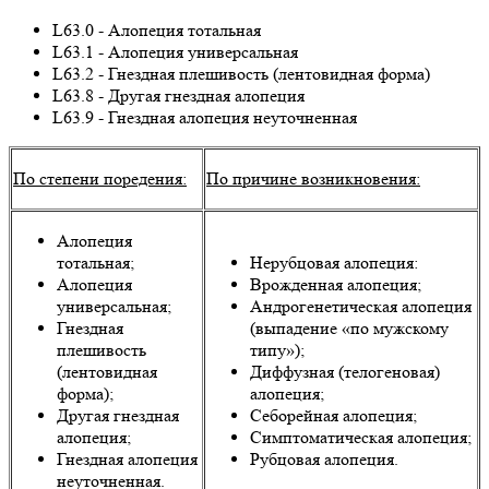
L63.0 - Алопеция тотальная
L63.1 - Алопеция универсальная
L63.2 - Гнездная плешивость (лентовидная форма)
L63.8 - Другая гнездная алопеция
L63.9 - Гнездная алопеция неуточненная
По степени поредения:
По причине возникновения:
Алопеция
тотальная;
Нерубцовая алопеция:
Алопеция
Врожденная алопеция;
универсальная;
Андрогенетическая алопеция
Гнездная
(выпадение «по мужскому
плешивость
типу»);
(лентовидная
Диффузная (телогеновая)
форма);
алопеция;
Другая гнездная
Себорейная алопеция;
алопеция;
Симптоматическая алопеция;
Гнездная алопеция
Рубцовая алопеция.
неуточненная.