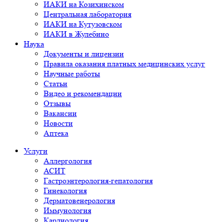
ИАКИ на Козихинском
Центральная лаборатория
ИАКИ на Кутузовском
ИАКИ в Жулебино
Наука
Документы и лицензии
Правила оказания платных медицинских услуг
Научные работы
Статьи
Видео и рекомендации
Отзывы
Вакансии
Новости
Аптека
Услуги
Аллергология
АСИТ
Гастроэнтерология-гепатология
Гинекология
Дерматовенерология
Иммунология
Кардиология