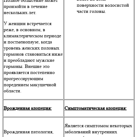
Полное облысение может
поверхности волосистой
произойти в течение
части головы.
нескольких лет.
У женщин встречается
реже, в основном, в
климактерическом периоде
и постменопаузе, когда
уровень женских половых
гормонов становиться ниже
и преобладают мужские
гормоны. Внешне это
проявляется постепенно
прогрессирующим
поредением макушечной
области.
Врожденная алопеция:
Симптоматическая алопеция:
Является симптомом некоторых
Врожденная патология,
заболеваний внутренних