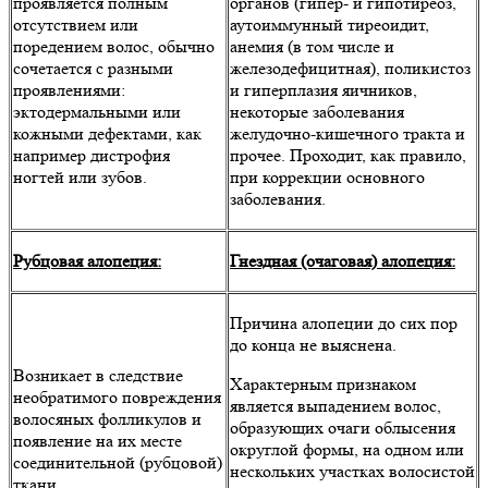
проявляется полным
органов (гипер- и гипотиреоз,
отсутствием или
аутоиммунный тиреоидит,
поредением волос, обычно
анемия (в том числе и
сочетается с разными
железодефицитная), поликистоз
проявлениями:
и гиперплазия яичников,
эктодермальными или
некоторые заболевания
кожными дефектами, как
желудочно-кишечного тракта и
например дистрофия
прочее. Проходит, как правило,
ногтей или зубов.
при коррекции основного
заболевания.
Рубцовая алопеция:
Гнездная (очаговая) алопеция:
Причина алопеции до сих пор
до конца не выяснена.
Возникает в следствие
Характерным признаком
необратимого повреждения
является выпадением волос,
волосяных фолликулов и
образующих очаги облысения
появление на их месте
округлой формы, на одном или
соединительной (рубцовой)
нескольких участках волосистой
ткани.