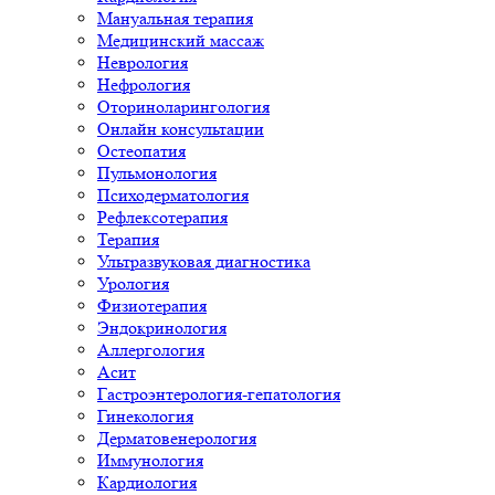
Мануальная терапия
Медицинский массаж
Неврология
Нефрология
Оториноларингология
Онлайн консультации
Остеопатия
Пульмонология
Психодерматология
Рефлексотерапия
Терапия
Ультразвуковая диагностика
Урология
Физиотерапия
Эндокринология
Аллергология
Асит
Гастроэнтерология-гепатология
Гинекология
Дерматовенерология
Иммунология
Кардиология