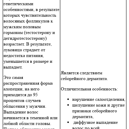
генетическими
особенностями, в результате
которых чувствительность
волосяных фолликулов к
мужским половым
гормонам (тестостерону и
дегидротестостерону)
возрастает. В результате,
луковица страдает от
недостатка питания,
уменьшается в размере и
выпадает.
Является следствием
Это самая
себорейного дерматита.
распространенная форма
алопеции, на него
Отличительная особенность:
приходится до 95
нарушение салоотделения,
процентов случаев
шелушение кожи и другие
облысения у мужчин.
признаки себорейного
Выпадение волос
дерматита,
начинается в теменной или
диффузное выпадение
лобной области головы.
волос по всей