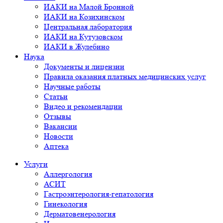
ИАКИ на Малой Бронной
ИАКИ на Козихинском
Центральная лаборатория
ИАКИ на Кутузовском
ИАКИ в Жулебино
Наука
Документы и лицензии
Правила оказания платных медицинских услуг
Научные работы
Статьи
Видео и рекомендации
Отзывы
Вакансии
Новости
Аптека
Услуги
Аллергология
АСИТ
Гастроэнтерология-гепатология
Гинекология
Дерматовенерология