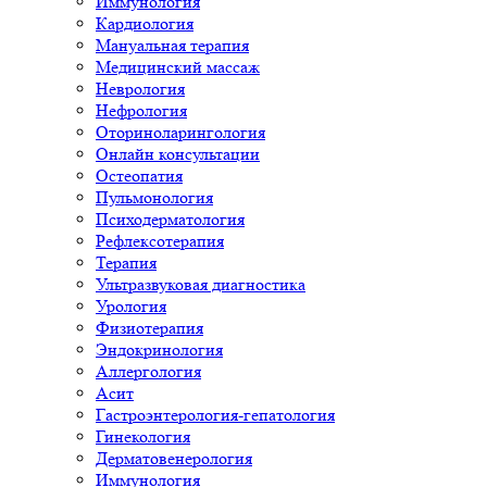
Иммунология
Кардиология
Мануальная терапия
Медицинский массаж
Неврология
Нефрология
Оториноларингология
Онлайн консультации
Остеопатия
Пульмонология
Психодерматология
Рефлексотерапия
Терапия
Ультразвуковая диагностика
Урология
Физиотерапия
Эндокринология
Аллергология
Асит
Гастроэнтерология-гепатология
Гинекология
Дерматовенерология
Иммунология