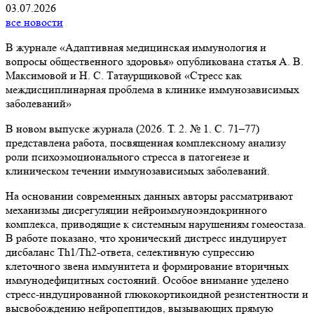
03.07.2026
все новости
В журнале «Адаптивная медицинская иммунология и
вопросы общественного здоровья» опубликована статья А. В.
Максимовой и Н. С. Татаурщиковой «Стресс как
междисциплинарная проблема в клинике иммунозависимых
заболеваний»
В новом выпуске журнала (2026. Т. 2. № 1. С. 71–77)
представлена работа, посвященная комплексному анализу
роли психоэмоционального стресса в патогенезе и
клиническом течении иммунозависимых заболеваний.
На основании современных данных авторы рассматривают
механизмы дисрегуляции нейроиммуноэндокринного
комплекса, приводящие к системным нарушениям гомеостаза.
В работе показано, что хронический дистресс индуцирует
дисбаланс Th1/Th2-ответа, селективную супрессию
клеточного звена иммунитета и формирование вторичных
иммунодефицитных состояний. Особое внимание уделено
стресс-индуцированной глюкокортикоидной резистентности и
высвобождению нейропептидов, вызывающих прямую