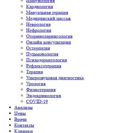
Иммунология
Кардиология
Мануальная терапия
Медицинский массаж
Неврология
Нефрология
Оториноларингология
Онлайн консультации
Остеопатия
Пульмонология
Психодерматология
Рефлексотерапия
Терапия
Ультрозвуковая диагностика
Урология
Физиотерапия
Эндокринология
COVID-19
Анализы
Цены
Врачи
Контакты
Клиники