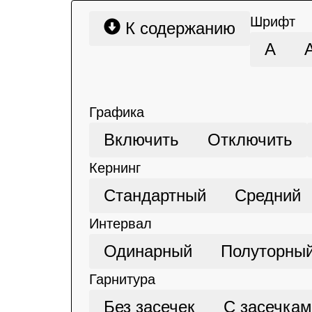
Шрифт
К содержанию
А
Графика
Включить
Отключить
Кернинг
Стандартный
Средний
Интервал
Одинарный
Полуторны
Гарнитура
Без засечек
С засечка