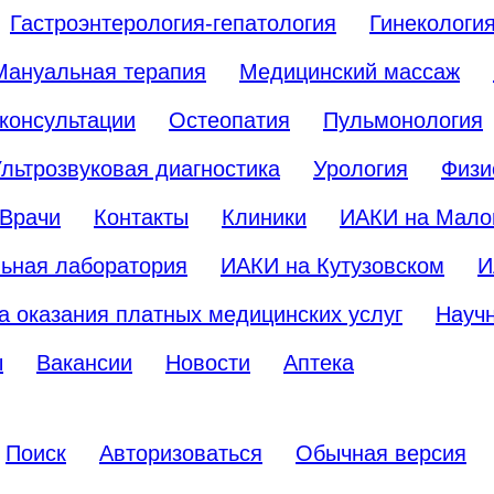
Гастроэнтерология-гепатология
Гинекологи
Мануальная терапия
Медицинский массаж
консультации
Остеопатия
Пульмонология
льтрозвуковая диагностика
Урология
Физи
Врачи
Контакты
Клиники
ИАКИ на Мало
ьная лаборатория
ИАКИ на Кутузовском
И
а оказания платных медицинских услуг
Науч
ы
Вакансии
Новости
Аптека
Поиск
Авторизоваться
Обычная версия