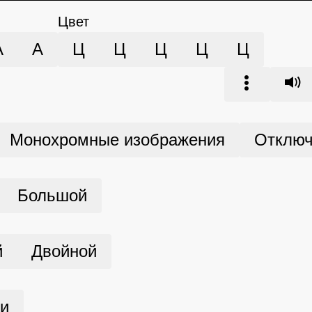
Цвет
А
А
Ц
Ц
Ц
Ц
Ц
Монохромные изображения
Отключ
Большой
й
Двойной
ми