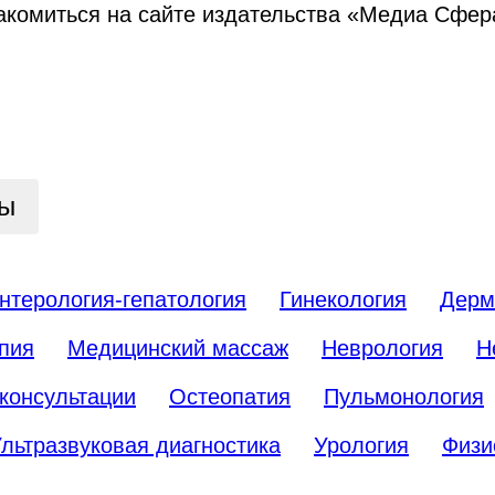
акомиться на сайте издательства «Медиа Сфер
цы
нтерология-гепатология
Гинекология
Дерм
пия
Медицинский массаж
Неврология
Н
консультации
Остеопатия
Пульмонология
льтразвуковая диагностика
Урология
Физи