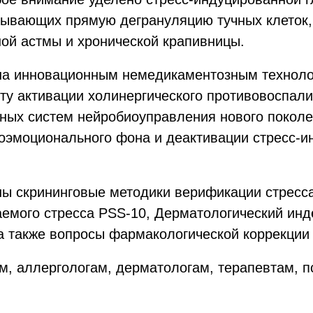
вающих прямую дегрануляцию тучных клеток, 
ной астмы и хронической крапивницы.
ена инновационным немедикаментозным техноло
ту активации холинергического противовоспали
ных систем нейробиоуправления нового покол
оэмоционального фона и деактивации стресс-
ны скрининговые методики верификации стресса
мого стресса PSS-10, Дерматологический инде
 а также вопросы фармакологической коррекции
, аллергологам, дерматологам, терапевтам, п