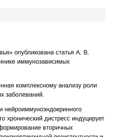
ья» опубликована статья А. В.
линике иммунозависимых
щенная комплексному анализу роли
ых заболеваний.
и нейроиммуноэндокринного
то хронический дистресс индуцирует
и формирование вторичных
люкокортикоидной резистентности и