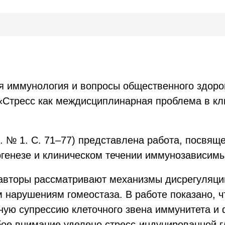
 иммунология и вопросы общественного здоров
 «Стресс как междисциплинарная проблема в к
2. № 1. С. 71–77) представлена работа, посвя
огенезе и клиническом течении иммунозависим
авторы рассматривают механизмы дисрегуляци
 нарушениям гомеостаза. В работе показано, ч
вную супрессию клеточного звена иммунитета 
е внимание уделено стресс-индуцированной г