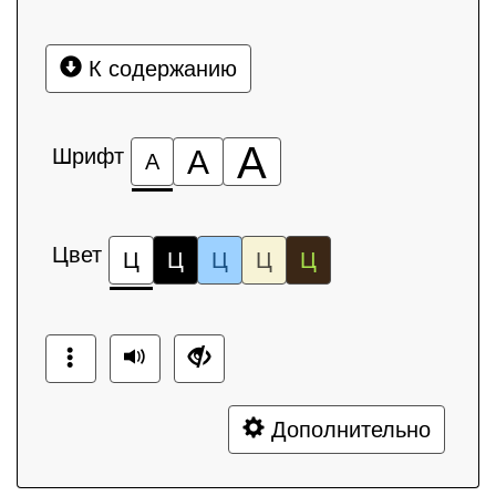
К содержанию
А
Шрифт
А
А
Цвет
Ц
Ц
Ц
Ц
Ц
Дополнительно