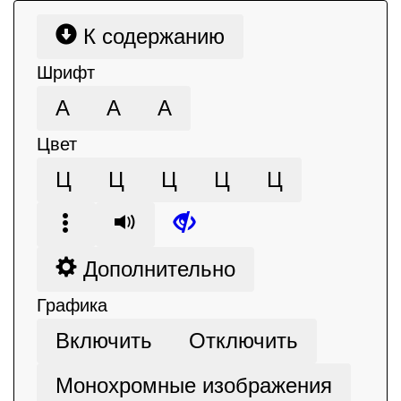
К содержанию
Шрифт
А
А
А
Цвет
Ц
Ц
Ц
Ц
Ц
Дополнительно
Графика
Включить
Отключить
Монохромные изображения