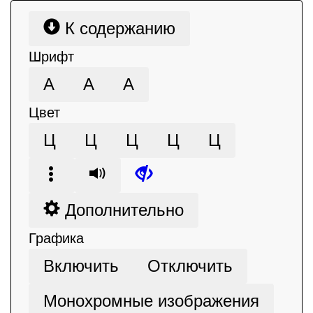
К содержанию
Шрифт
А
А
А
Цвет
Ц
Ц
Ц
Ц
Ц
Дополнительно
Графика
Включить
Отключить
Монохромные изображения