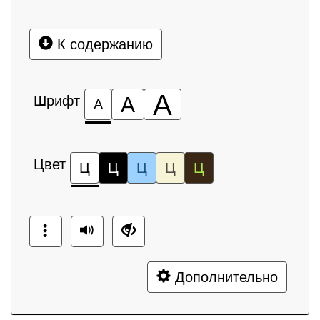
К содержанию
А
Шрифт
А
А
Цвет
Ц
Ц
Ц
Ц
Ц
Дополнительно