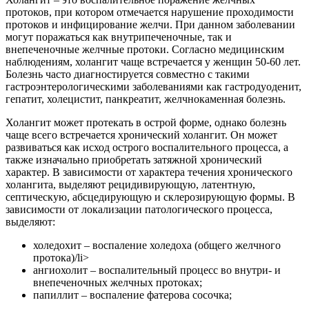
протоков, при котором отмечается нарушение проходимости
протоков и инфицирование желчи. При данном заболевании
могут поражаться как внутрипеченочные, так и
внепеченочные желчные протоки. Согласно медицинским
наблюдениям, холангит чаще встречается у женщин 50-60 лет.
Болезнь часто диагностируется совместно с такими
гастроэнтерологическими заболеваниями как гастродуоденит,
гепатит, холецистит, панкреатит, желчнокаменная болезнь.
Холангит может протекать в острой форме, однако болезнь
чаще всего встречается хронический холангит. Он может
развиваться как исход острого воспалительного процесса, а
также изначально приобретать затяжной хронический
характер. В зависимости от характера течения хронического
холангита, выделяют рецидивирующую, латентную,
септическую, абсцедирующую и склерозирующую формы. В
зависимости от локализации патологического процесса,
выделяют:
холедохит – воспаление холедоха (общего желчного
протока)/li>
ангиохолит – воспалительный процесс во внутри- и
внепеченочных желчных протоках;
папиллит – воспаление фатерова сосочка;