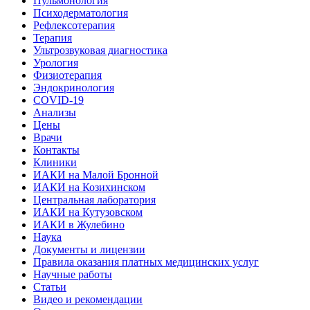
Пульмонология
Психодерматология
Рефлексотерапия
Терапия
Ультрозвуковая диагностика
Урология
Физиотерапия
Эндокринология
COVID-19
Анализы
Цены
Врачи
Контакты
Клиники
ИАКИ на Малой Бронной
ИАКИ на Козихинском
Центральная лаборатория
ИАКИ на Кутузовском
ИАКИ в Жулебино
Наука
Документы и лицензии
Правила оказания платных медицинских услуг
Научные работы
Статьи
Видео и рекомендации