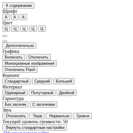
К содержанию
Шрифт
А
А
А
Цвет
Ц
Ц
Ц
Ц
Ц
Дополнительно
Графика
Включить
Отключить
Монохромные изображения
Отключить Flash
Кернинг
Стандартный
Средний
Большой
Интервал
Одинарный
Полуторный
Двойной
Гарнитура
Без засечек
С засечками
Звук
Отключить
Тише
Нормально
Громче
Текущий уровень громкости:
50
Вернуть стандартные настройки