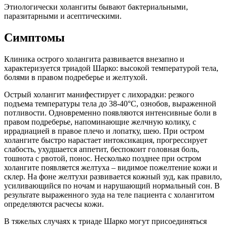
Этиологически холангиты бывают бактериальными,
паразитарными и асептическими.
Симптомы
Клиника острого холангита развивается внезапно и
характеризуется триадой Шарко: высокой температурой тела,
болями в правом подреберье и желтухой.
Острый холангит манифестирует с лихорадки: резкого
подъема температуры тела до 38-40°C, ознобов, выраженной
потливости. Одновременно появляются интенсивные боли в
правом подреберье, напоминающие желчную колику, с
иррадиацией в правое плечо и лопатку, шею. При остром
холангите быстро нарастает интоксикация, прогрессирует
слабость, ухудшается аппетит, беспокоит головная боль,
тошнота с рвотой, понос. Несколько позднее при остром
холангите появляется желтуха – видимое пожелтение кожи и
склер. На фоне желтухи развивается кожный зуд, как правило,
усиливающийся по ночам и нарушающий нормальный сон. В
результате выраженного зуда на теле пациента с холангитом
определяются расчесы кожи.
В тяжелых случаях к триаде Шарко могут присоединяться