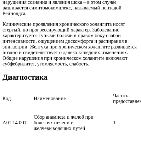
нарушения сознания и явления шока – в этом случае
развивается симптомокомплекс, называемый пентадой
Рейнолдса.
Клинические проявления хронического холангита носят
стертый, но прогрессирующий характер. Заболевание
характеризуется тупыми болями в правом боку слабой
интенсивности, ощущением дискомфорта и распирания в
эпигастрии. Желтуха при хроническом холангите развивается
поздно и свидетельствует о далеко зашедших изменениях.
Общие нарушения при хроническом холангите включают
субфебрилитет, утомляемость, слабость.
Диагностика
Частота
Код
Наименование
предоставле
Сбор анамнеза и жалоб при
A01.14.001
болезнях печени и
1
желчевыводящих путей