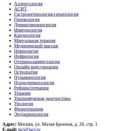
Аллергология
АСИТ
Гастроэнтерология-гепатология
Гинекология
Дерматовенерология
Иммунология
Кардиология
Мануальная терапия
Медицинский массаж
Неврология
Нефрология
Оториноларингология
Онлайн консультации
Остеопатия
Пульмонология
Психодерматология
Рефлексотерапия
Терапия
Ультразвуковая диагностика
Урология
Физиотерапия
Эндокринология
Адрес:
Москва, ул. Малая Бронная, д. 20, стр. 1
E-mail:
iaci@iaci.ru