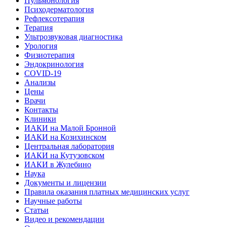
Пульмонология
Психодерматология
Рефлексотерапия
Терапия
Ультрозвуковая диагностика
Урология
Физиотерапия
Эндокринология
COVID-19
Анализы
Цены
Врачи
Контакты
Клиники
ИАКИ на Малой Бронной
ИАКИ на Козихинском
Центральная лаборатория
ИАКИ на Кутузовском
ИАКИ в Жулебино
Наука
Документы и лицензии
Правила оказания платных медицинских услуг
Научные работы
Статьи
Видео и рекомендации