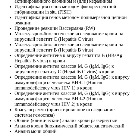
активированного каолином и (или) кефалином
Идентификация генов методом флюоресцентной
гибридизации in situ (FISH)
Идентификация генов методом полимеразной цепной
реакции
Проведение реакции Вассермана (RW)
Молекулярно-биологическое исследование крови на
вирусный гепатит С (Hepatitis С virus)
Молекулярно-биологическое исследование крови на
вирусный гепатит В (Hepatitis В virus)
Определение антигена к вирусу гепатита В (HBsAg
Hepatitis В virus) в крови
Определение антител классов М, G (IgM, IgG) к
вирусному гепатиту С (Hepatitis С virus) в крови
Определение антител классов М, G (IgM, IgG) к вирусу
иммунодефицита человека ВИЧ-1 (Human
immunodeficiency virus HIV 1) в крови
Определение антител классов М, G (IgM, IgG) к вирусу
иммунодефицита человека ВИЧ-2 (Human
immunodeficiency virus HIV 2) в крови
Коагулограмма (ориентировочное исследование
системы гемостаза)
Общий (клинический) анализ крови развернутый
Анализ крови биохимический общетерапевтический
Анализ мочи общий