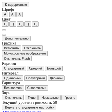
К содержанию
Шрифт
А
А
А
Цвет
Ц
Ц
Ц
Ц
Ц
Дополнительно
Графика
Включить
Отключить
Монохромные изображения
Отключить Flash
Кернинг
Стандартный
Средний
Большой
Интервал
Одинарный
Полуторный
Двойной
Гарнитура
Без засечек
С засечками
Звук
Отключить
Тише
Нормально
Громче
Текущий уровень громкости:
50
Вернуть стандартные настройки