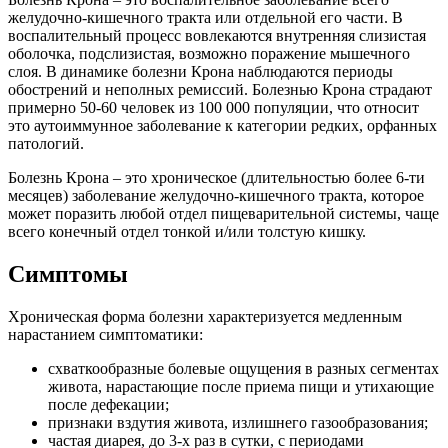
желудочно-кишечного тракта или отдельной его части. В
воспалительный процесс вовлекаются внутренняя слизистая
оболочка, подслизистая, возможно поражение мышечного
слоя. В динамике болезни Крона наблюдаются периоды
обострений и неполных ремиссий. Болезнью Крона страдают
примерно 50-60 человек из 100 000 популяции, что относит
это аутоиммунное заболевание к категории редких, орфанных
патологий.
Болезнь Крона – это хроническое (длительностью более 6-ти
месяцев) заболевание желудочно-кишечного тракта, которое
может поразить любой отдел пищеварительной системы, чаще
всего конечный отдел тонкой и/или толстую кишку.
Симптомы
Хроническая форма болезни характеризуется медленным
нарастанием симптоматики:
схваткообразные болевые ощущения в разных сегментах
живота, нарастающие после приема пищи и утихающие
после дефекации;
признаки вздутия живота, излишнего газообразования;
частая диарея, до 3-х раз в сутки, с периодами