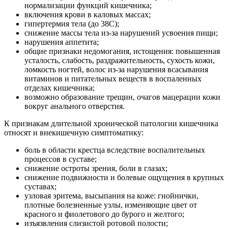
нормализации функций кишечника;
включения крови в каловых массах;
гипертермия тела (до 38С);
снижение массы тела из-за нарушений усвоения пищи;
нарушения аппетита;
общие признаки недомогания, истощения: повышенная
усталость, слабость, раздражительность, сухость кожи,
ломкость ногтей, волос из-за нарушения всасывания
витаминов и питательных веществ в воспаленных
отделах кишечника;
возможно образование трещин, очагов мацерации кожи
вокруг анального отверстия.
К признакам длительной хронической патологии кишечника
относят и внекишечную симптоматику:
боль в области крестца вследствие воспалительных
процессов в суставе;
снижение остроты зрения, боли в глазах;
снижение подвижности и болевые ощущения в крупных
суставах;
узловая эритема, высыпания на коже: гнойнички,
плотные болезненные узлы, изменяющие цвет от
красного и фиолетового до бурого и желтого;
изъязвления слизистой ротовой полости;